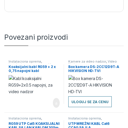
Povezani proizvodi
Instalaciona oprema
,
Kamere za video nadzor
,
Video
instalaciona oprema za video
Nadzor
Koaksijalni kabl RG59 + 2 x
Box kamera DS-2CC12D9T-A
nadzor
,
Kablovi
,
Kablovi za
0,75 napojni kabl
HIKVISION HD-TVI
video nadzor
,
Video Nadzor
ULOGUJ SE ZA CENU
Instalaciona oprema
,
Instalaciona oprema
,
instalaciona oprema za video
instalaciona oprema za video
RG59 UTP Cat5 KOAKSIJALNI
UTP MREŽNI KABL Cat6
nadzor
,
Kablovi
,
Kablovi za
nadzor
,
Kablovi
,
Kablovi za
KABL SA LAN KABLOM 305m
CCAG SAJLA
video nadzor
,
Video Nadzor
video nadzor
,
Video Nadzor