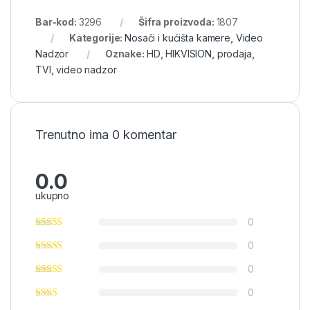
Bar-kod:
3296
Šifra proizvoda:
1807
Kategorije:
Nosači i kućišta kamere
,
Video
Nadzor
Oznake:
HD
,
HIKVISION
,
prodaja
,
TVI
,
video nadzor
Trenutno ima 0 komentar
0.0
ukupno
0
0
0
0