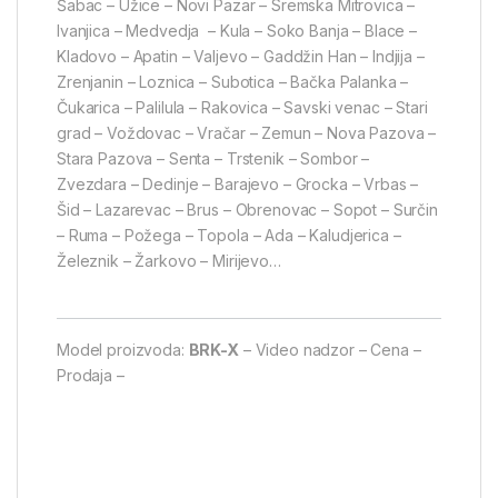
Šabac – Užice – Novi Pazar – Sremska Mitrovica –
Ivanjica – Medvedja – Kula – Soko Banja – Blace –
Kladovo – Apatin – Valjevo – Gaddžin Han – Indjija –
Zrenjanin – Loznica – Subotica – Bačka Palanka –
Čukarica – Palilula – Rakovica – Savski venac – Stari
grad – Voždovac – Vračar – Zemun – Nova Pazova –
Stara Pazova – Senta – Trstenik – Sombor –
Zvezdara – Dedinje – Barajevo – Grocka – Vrbas –
Šid – Lazarevac – Brus – Obrenovac – Sopot – Surčin
– Ruma – Požega – Topola – Ada – Kaludjerica –
Železnik – Žarkovo – Mirijevo…
Model proizvoda:
BRK-X
– Video nadzor – Cena –
Prodaja –