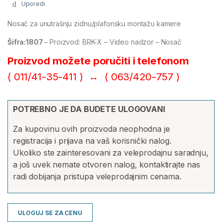
Uporedi
Nosač za unutrašnju zidnu/plafonsku montažu kamere
Šifra:1807
– Proizvod: BRK-X – Video nadzor – Nosač
Proizvod možete poručiti i telefonom
( 011/41-35-411 ) ↔ (
063/420-757 )
POTREBNO JE DA BUDETE ULOGOVANI
Za kupovinu ovih proizvoda neophodna je
registracija i prijava na vaš korisnički nalog.
Ukoliko ste zainteresovani za veleprodajnu saradnju,
a još uvek nemate otvoren nalog, kontaktirajte nas
radi dobijanja pristupa veleprodajnim cenama.
ULOGUJ SE ZA CENU