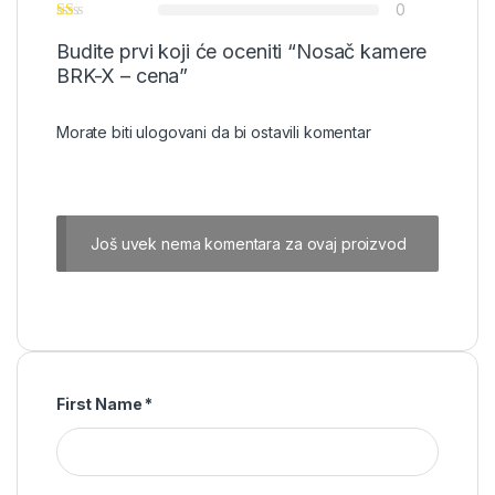
0
Budite prvi koji će oceniti “Nosač kamere
BRK-X – cena”
Morate biti
ulogovani
da bi ostavili komentar
Još uvek nema komentara za ovaj proizvod
First Name
*