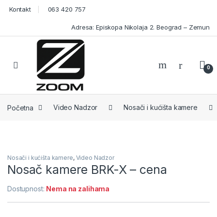
Skip to navigation
Skip to content
Kontakt
063 420 757
Adresa: Episkopa Nikolaja 2. Beograd – Zemun
Open
0
Početna
Video Nadzor
Nosači i kućišta kamere
Nosači i kućišta kamere
,
Video Nadzor
Nosač kamere BRK-X – cena
Dostupnost:
Nema na zalihama