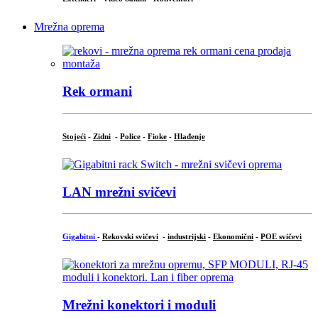
Mrežna oprema
Rek ormani
Stojeći
-
Zidni
-
Police
-
Fioke
-
Hlađenje
LAN mrežni svičevi
Gigabitni
-
Rekovski svičevi
-
industrijski
-
Ekonomični
-
POE svičevi
Mrežni konektori i moduli