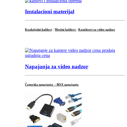
Instalacioni materijal
Koaksijalni kablovi
-
Mrežni kablovi
-
Konektori za video nadzor
...
Napajanja za video nadzor
Čoperska napajanja - BOX napajanja