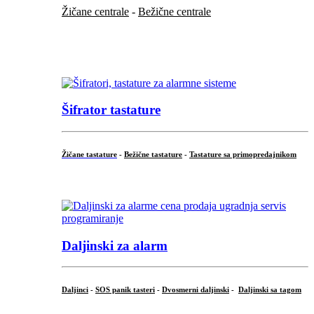
Žičane centrale
-
Bežične centrale
...
...
Šifrator tastature
Žičane tastature
-
Bežične tastature
-
Tastature sa primopredajnikom
...
Daljinski za alarm
Daljinci
-
SOS panik tasteri
-
Dvosmerni daljinski
-
Daljinski sa tagom