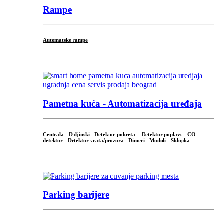
Rampe
Automatske rampe
...
Pametna kuća - Automatizacija uređaja
Centrala
-
Daljinski
-
Detektor pokreta
- Detektor poplave -
CO
detektor
-
Detektor vrata/prozora
-
Dimeri
-
Moduli
-
Sklopka
...
Parking barijere