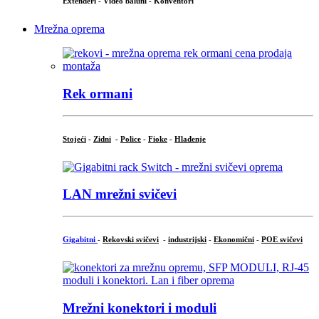
Extenderi - Video baluni - Konventori
Mrežna oprema
Rek ormani
Stojeći
-
Zidni
-
Police
-
Fioke
-
Hlađenje
LAN mrežni svičevi
Gigabitni
-
Rekovski svičevi
-
industrijski
-
Ekonomični
-
POE svičevi
Mrežni konektori i moduli