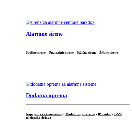
...
.
Alarmne sirene
Spoljne sirene
-
Unutrašnje sirene
-
Bežične sirene
-
Žičane sirene
...
.
Dodatna oprema
Napajanja i akumulatori
-
Moduli za proširenje
-
IP moduli
-
GSM
telefonska dojava
...