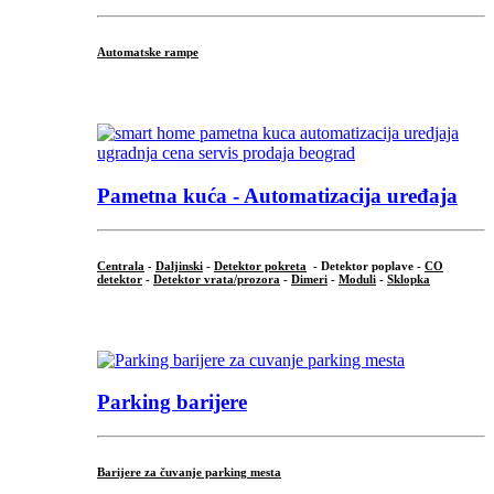
Automatske rampe
...
Pametna kuća - Automatizacija uređaja
Centrala
-
Daljinski
-
Detektor pokreta
- Detektor poplave -
CO
detektor
-
Detektor vrata/prozora
-
Dimeri
-
Moduli
-
Sklopka
...
Parking barijere
Barijere za čuvanje parking mesta