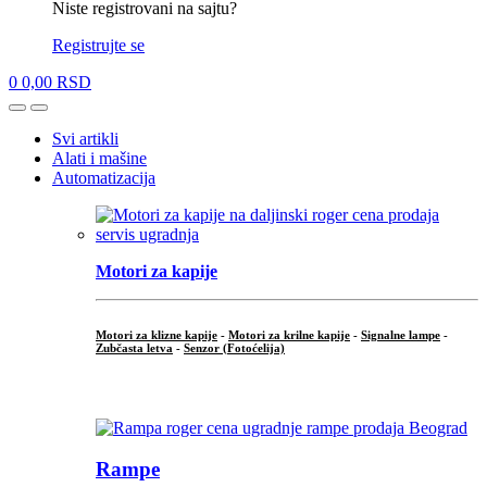
Niste registrovani na sajtu?
Registrujte se
0
0,00
RSD
Open
Close
Svi artikli
Alati i mašine
Automatizacija
Motori za kapije
Motori za klizne kapije
-
Motori za krilne kapije
-
Signalne lampe
-
Zubčasta letva
-
Senzor (Fotoćelija)
...
Rampe