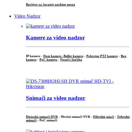
Barijere za čuvanje parking mesta
Video Nadzor
Kamere za video nadzor
IP kamere -
Dom kamere -
Bullet kamere
-
Pokretne PTZ kamere
-
Box
kamere
-
PoC kamere
-
Nosači i kućišta
.
Snimači za video nadzor
Digitalni snimači DVR
- Mrežni snimači NVR -
Hibridni sniači
-
Tribridni
snimači
- PoC snimači