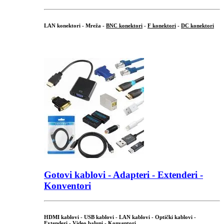
LAN konektori - Mreža -
BNC konektori
-
F konektori
-
DC konektori
...
Gotovi kablovi - Adapteri - Extenderi -
Konventori
HDMI kablovi - USB kablovi - LAN kablovi - Optički kablovi -
Extenderi - Video baluni - Konventori