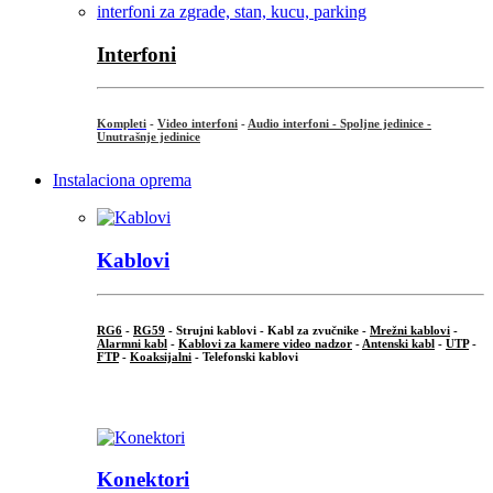
Interfoni
Kompleti
-
Video interfoni
-
Audio interfoni - Spoljne jedinice -
Unutrašnje jedinice
Instalaciona oprema
Kablovi
RG6
-
RG59
- Strujni kablovi - Kabl za zvučnike -
Mrežni kablovi
-
Alarmni kabl
-
Kablovi za kamere video nadzor
-
Antenski kabl
-
UTP
-
FTP
-
Koaksijalni
- Telefonski kablovi
...
Konektori