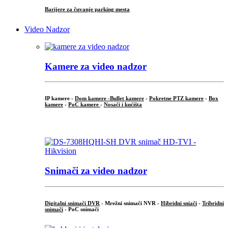
Barijere za čuvanje parking mesta
Video Nadzor
Kamere za video nadzor
IP kamere -
Dom kamere -
Bullet kamere
-
Pokretne PTZ kamere
-
Box
kamere
-
PoC kamere
-
Nosači i kućišta
.
Snimači za video nadzor
Digitalni snimači DVR
- Mrežni snimači NVR -
Hibridni sniači
-
Tribridni
snimači
- PoC snimači