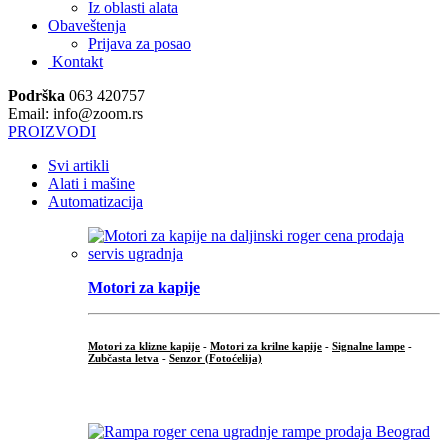
Iz oblasti alata
Obaveštenja
Prijava za posao
Kontakt
Podrška
063 420757
Email: info@zoom.rs
PROIZVODI
Svi artikli
Alati i mašine
Automatizacija
Motori za kapije
Motori za klizne kapije
-
Motori za krilne kapije
-
Signalne lampe
-
Zubčasta letva
-
Senzor (Fotoćelija)
...