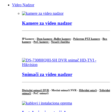
Video Nadzor
Kamere za video nadzor
IP kamere -
Dom kamere -
Bullet kamere
-
Pokretne PTZ kamere
-
Box
kamere
-
PoC kamere
-
Nosači i kućišta
.
Snimači za video nadzor
Digitalni snimači DVR
- Mrežni snimači NVR -
Hibridni sniači
-
Tribridni
snimači
- PoC snimači