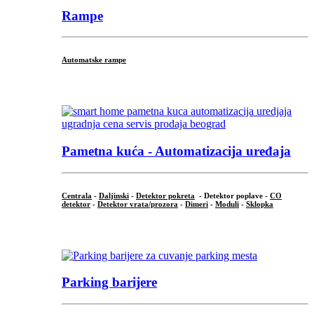
Rampe
Automatske rampe
...
Pametna kuća - Automatizacija uređaja
Centrala
-
Daljinski
-
Detektor pokreta
- Detektor poplave -
CO
detektor
-
Detektor vrata/prozora
-
Dimeri
-
Moduli
-
Sklopka
...
Parking barijere