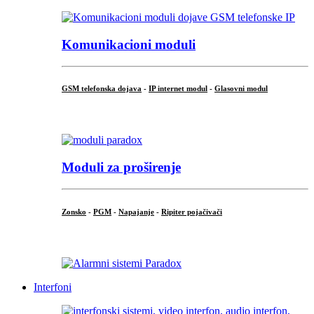
Komunikacioni moduli
GSM telefonska dojava
-
IP internet modul
-
Glasovni modul
...
Moduli za proširenje
Zonsko
-
PGM
-
Napajanje
-
Ripiter pojačivači
...
Interfoni