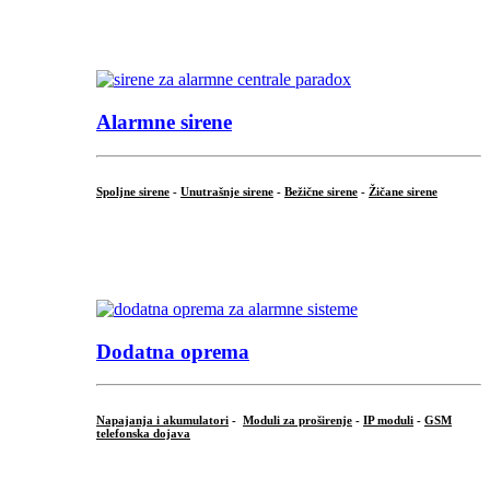
...
.
Alarmne sirene
Spoljne sirene
-
Unutrašnje sirene
-
Bežične sirene
-
Žičane sirene
...
.
Dodatna oprema
Napajanja i akumulatori
-
Moduli za proširenje
-
IP moduli
-
GSM
telefonska dojava
...