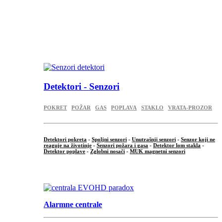
...
...
.
Detektori - Senzori
POKRET
POŽAR
GAS
POPLAVA
STAKLO
VRATA-PROZOR
Detektori pokreta
-
Spoljni senzori
-
Unutrašnji senzori
-
Senzor koji ne
reaguje na životinje
-
Senzori požara i gasa
-
Detektor lom stakla
-
Detektor poplave
-
Zglobni nosači
-
MUK magnetni senzori
.
Alarmne centrale