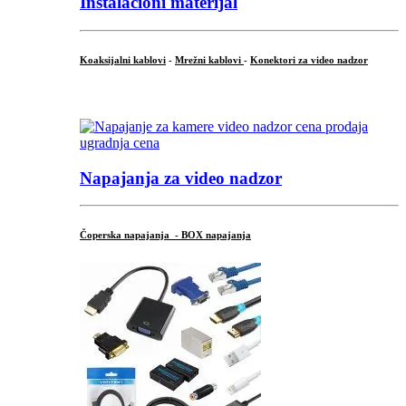
Instalacioni materijal
Koaksijalni kablovi
-
Mrežni kablovi
-
Konektori za video nadzor
...
Napajanja za video nadzor
Čoperska napajanja - BOX napajanja