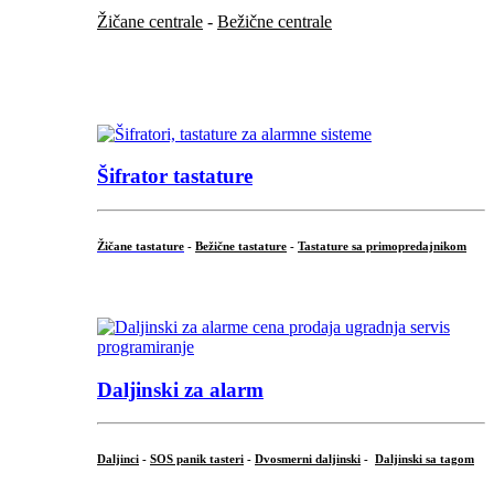
Žičane centrale
-
Bežične centrale
...
...
Šifrator tastature
Žičane tastature
-
Bežične tastature
-
Tastature sa primopredajnikom
...
Daljinski za alarm
Daljinci
-
SOS panik tasteri
-
Dvosmerni daljinski
-
Daljinski sa tagom