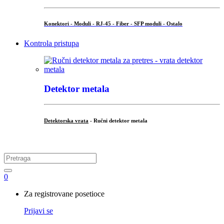
Konektori - Moduli - RJ-45 - Fiber - SFP moduli - Ostalo
Kontrola pristupa
Detektor metala
Detektorska vrata
- Ručni detektor metala
.
Search
for:
0
My
Za registrovane posetioce
Account
Prijavi se