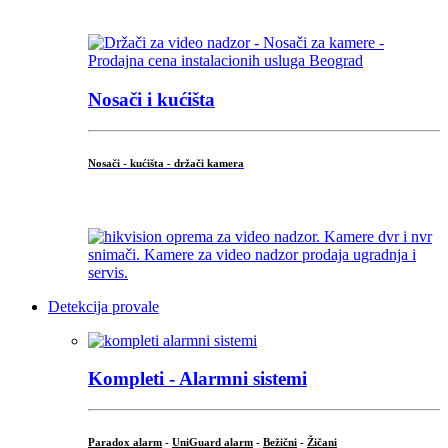
...
Nosači i kućišta
Nosači - kućišta - držači kamera
...
Detekcija provale
Kompleti - Alarmni sistemi
Paradox alarm
-
UniGuard alarm
-
Bežični
-
Žičani