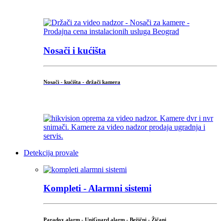
...
Nosači i kućišta
Nosači - kućišta - držači kamera
...
Detekcija provale
Kompleti - Alarmni sistemi
Paradox alarm
-
UniGuard alarm
-
Bežični
-
Žičani