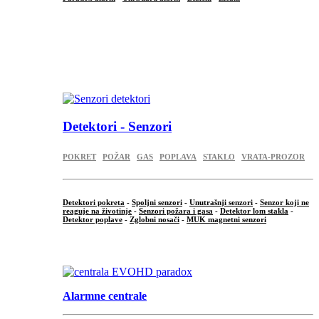
...
...
.
Detektori - Senzori
POKRET
POŽAR
GAS
POPLAVA
STAKLO
VRATA-PROZOR
Detektori pokreta
-
Spoljni senzori
-
Unutrašnji senzori
-
Senzor koji ne
reaguje na životinje
-
Senzori požara i gasa
-
Detektor lom stakla
-
Detektor poplave
-
Zglobni nosači
-
MUK magnetni senzori
.
Alarmne centrale