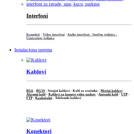
Interfoni
Kompleti
-
Video interfoni
-
Audio interfoni - Spoljne jedinice -
Unutrašnje jedinice
Instalaciona oprema
Kablovi
RG6
-
RG59
- Strujni kablovi - Kabl za zvučnike -
Mrežni kablovi
-
Alarmni kabl
-
Kablovi za kamere video nadzor
-
Antenski kabl
-
UTP
-
FTP
-
Koaksijalni
- Telefonski kablovi
...
Konektori