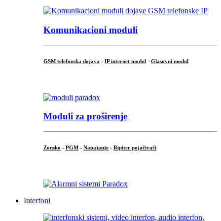
Komunikacioni moduli
GSM telefonska dojava
-
IP internet modul
-
Glasovni modul
...
Moduli za proširenje
Zonsko
-
PGM
-
Napajanje
-
Ripiter pojačivači
...
Interfoni