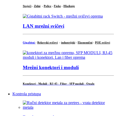
Stojeći
-
Zidni
-
Police
-
Fioke
-
Hlađenje
LAN mrežni svičevi
Gigabitni
-
Rekovski svičevi
-
industrijski
-
Ekonomični
-
POE svičevi
Mrežni konektori i moduli
Konektori - Moduli - RJ-45 - Fiber - SFP moduli - Ostalo
Kontrola pristupa