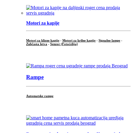
Motori za kapije
Motori za klizne kapije
-
Motori za krilne kapije
-
Signalne lampe
-
Zubčasta letva
-
Senzor (Fotoćelija)
...
Rampe
Automatske rampe
...