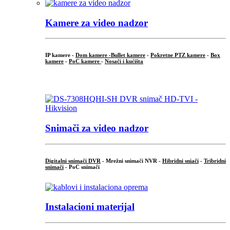
Kamere za video nadzor
IP kamere -
Dom kamere -
Bullet kamere
-
Pokretne PTZ kamere
-
Box
kamere
-
PoC kamere
-
Nosači i kućišta
.
Snimači za video nadzor
Digitalni snimači DVR
- Mrežni snimači NVR -
Hibridni sniači
-
Tribridni
snimači
- PoC snimači
Instalacioni materijal