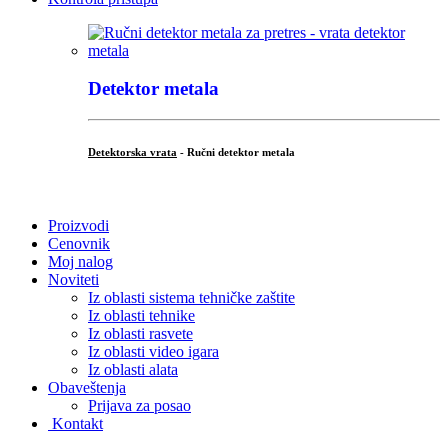
Detektor metala
Detektorska vrata
- Ručni detektor metala
.
Proizvodi
Cenovnik
Moj nalog
Noviteti
Iz oblasti sistema tehničke zaštite
Iz oblasti tehnike
Iz oblasti rasvete
Iz oblasti video igara
Iz oblasti alata
Obaveštenja
Prijava za posao
Kontakt