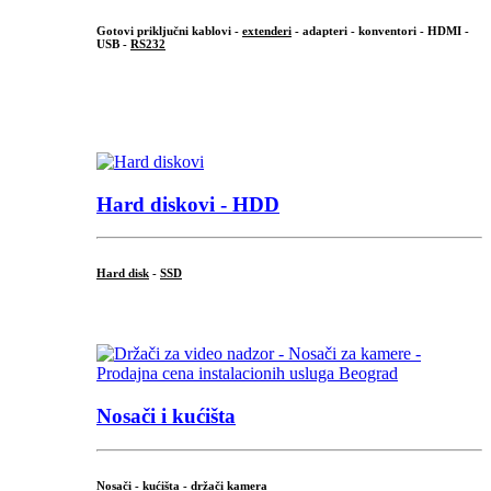
Gotovi priključni kablovi -
extenderi
- adapteri - konventori - HDMI -
USB -
RS232
...
.
Hard diskovi - HDD
Hard disk
-
SSD
...
Nosači i kućišta
Nosači - kućišta - držači kamera