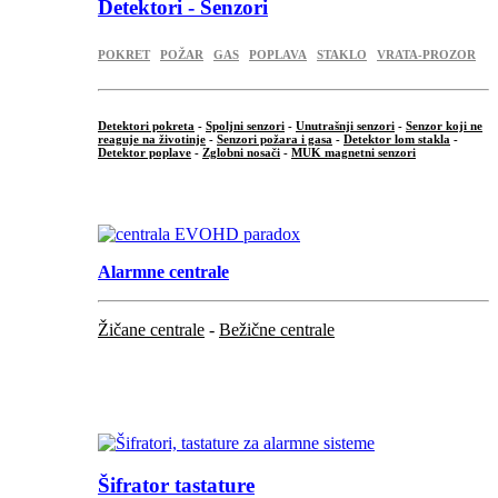
Detektori - Senzori
POKRET
POŽAR
GAS
POPLAVA
STAKLO
VRATA-PROZOR
Detektori pokreta
-
Spoljni senzori
-
Unutrašnji senzori
-
Senzor koji ne
reaguje na životinje
-
Senzori požara i gasa
-
Detektor lom stakla
-
Detektor poplave
-
Zglobni nosači
-
MUK magnetni senzori
.
Alarmne centrale
Žičane centrale
-
Bežične centrale
...
...
Šifrator tastature