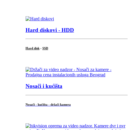
.
Hard diskovi - HDD
Hard disk
-
SSD
...
Nosači i kućišta
Nosači - kućišta - držači kamera
...