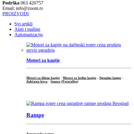
Podrška
063 420757
Email: info@zoom.rs
PROIZVODI
Svi artikli
Alati i mašine
Automatizacija
Motori za kapije
Motori za klizne kapije
-
Motori za krilne kapije
-
Signalne lampe
-
Zubčasta letva
-
Senzor (Fotoćelija)
...
Rampe
Automatske rampe