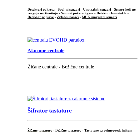
Detektori pokreta
-
Spoljni senzori
-
Unutrašnji senzori
-
Senzor koji ne
reaguje na životinje
-
Senzori požara i gasa
-
Detektor lom stakla
-
Detektor poplave
-
Zglobni nosači
-
MUK magnetni senzori
.
Alarmne centrale
Žičane centrale
-
Bežične centrale
...
...
Šifrator tastature
Žičane tastature
-
Bežične tastature
-
Tastature sa primopredajnikom