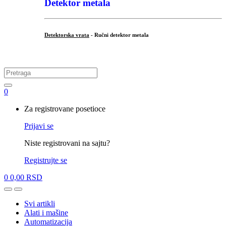
Detektor metala
Detektorska vrata
- Ručni detektor metala
.
Search
for:
0
My
Za registrovane posetioce
Account
Prijavi se
Niste registrovani na sajtu?
Registrujte se
0
0,00
RSD
Open
Close
Svi artikli
Alati i mašine
Automatizacija