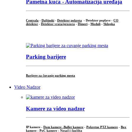
Pametna kuća - Automatizacija uređaja
Centrala
-
Daljinski
-
Detektor pokreta
- Detektor poplave -
CO
detektor
-
Detektor vrata/prozora
-
Dimeri
-
Moduli
-
Sklopka
...
Parking barijere
Barijere za čuvanje parking mesta
Video Nadzor
Kamere za video nadzor
IP kamere -
Dom kamere -
Bullet kamere
-
Pokretne PTZ kamere
-
Box
kamere
-
PoC kamere
-
Nosači i kućišta