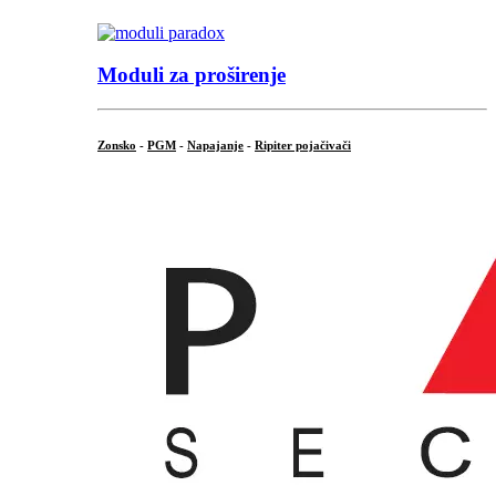
Moduli za proširenje
Zonsko
-
PGM
-
Napajanje
-
Ripiter pojačivači
...