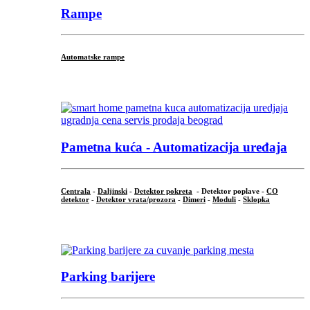
Rampe
Automatske rampe
...
Pametna kuća - Automatizacija uređaja
Centrala
-
Daljinski
-
Detektor pokreta
- Detektor poplave -
CO
detektor
-
Detektor vrata/prozora
-
Dimeri
-
Moduli
-
Sklopka
...
Parking barijere