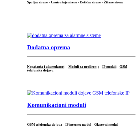
Spoljne sirene
-
Unutrašnje sirene
-
Bežične sirene
-
Žičane sirene
...
.
Dodatna oprema
Napajanja i akumulatori
-
Moduli za proširenje
-
IP moduli
-
GSM
telefonska dojava
...
Komunikacioni moduli
GSM telefonska dojava
-
IP internet modul
-
Glasovni modul
...