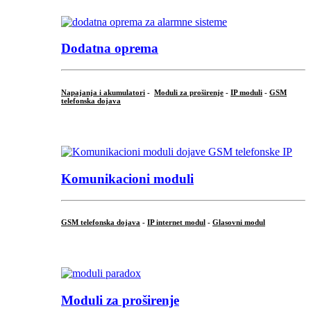
Dodatna oprema
Napajanja i akumulatori
-
Moduli za proširenje
-
IP moduli
-
GSM
telefonska dojava
...
Komunikacioni moduli
GSM telefonska dojava
-
IP internet modul
-
Glasovni modul
...
Moduli za proširenje