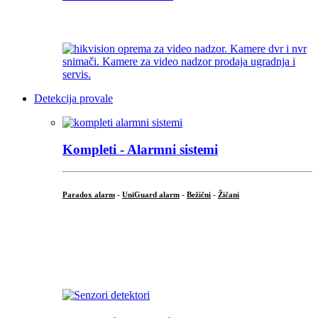
...
Detekcija provale
Kompleti - Alarmni sistemi
Paradox alarm
-
UniGuard alarm
-
Bežični
-
Žičani
...
...
.