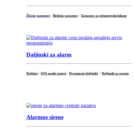
Žičane tastature
-
Bežične tastature
-
Tastature sa primopredajnikom
...
Daljinski za alarm
Daljinci
-
SOS panik tasteri
-
Dvosmerni daljinski
-
Daljinski sa tagom
...
.
Alarmne sirene