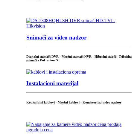
.
Snimači za video nadzor
Digitalni snimači DVR
- Mrežni snimači NVR -
Hibridni sniači
-
Tribridni
snimači
- PoC snimači
Instalacioni materijal
Koaksijalni kablovi
-
Mrežni kablovi
-
Konektori za video nadzor
...