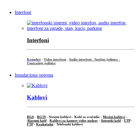
Interfoni
Interfoni
Kompleti
-
Video interfoni
-
Audio interfoni - Spoljne jedinice -
Unutrašnje jedinice
Instalaciona oprema
Kablovi
RG6
-
RG59
- Strujni kablovi - Kabl za zvučnike -
Mrežni kablovi
-
Alarmni kabl
-
Kablovi za kamere video nadzor
-
Antenski kabl
-
UTP
-
FTP
-
Koaksijalni
- Telefonski kablovi
...