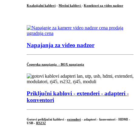
Koaksijalni kablovi
-
Mrežni kablovi
-
Konektori za video nadzor
...
Napajanja za video nadzor
Čoperska napajanja - BOX napajanja
Priključni
kablovi - extenderi - adapteri -
konventori
Gotovi priključni kablovi -
extenderi
- adapteri - konventori - HDMI -
USB -
RS232
...