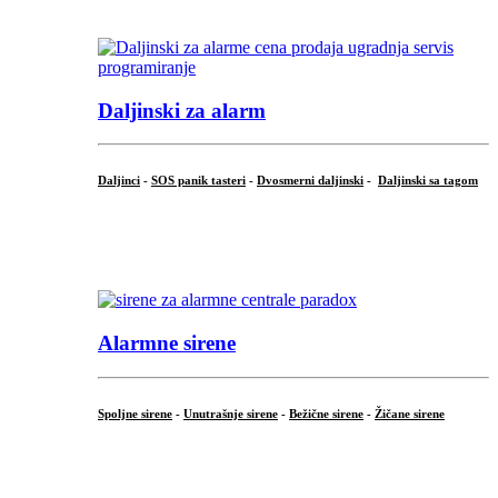
...
Daljinski za alarm
Daljinci
-
SOS panik tasteri
-
Dvosmerni daljinski
-
Daljinski sa tagom
...
.
Alarmne sirene
Spoljne sirene
-
Unutrašnje sirene
-
Bežične sirene
-
Žičane sirene
...
.