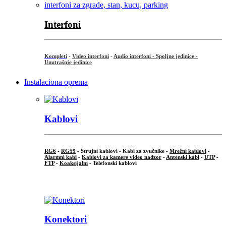
Interfoni
Kompleti
-
Video interfoni
-
Audio interfoni - Spoljne jedinice -
Unutrašnje jedinice
Instalaciona oprema
Kablovi
RG6
-
RG59
- Strujni kablovi - Kabl za zvučnike -
Mrežni kablovi
-
Alarmni kabl
-
Kablovi za kamere video nadzor
-
Antenski kabl
-
UTP
-
FTP
-
Koaksijalni
- Telefonski kablovi
...
Konektori