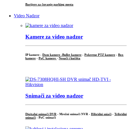
Barijere za čuvanje parking mesta
Video Nadzor
Kamere za video nadzor
IP kamere -
Dom kamere -
Bullet kamere
-
Pokretne PTZ kamere
-
Box
kamere
-
PoC kamere
-
Nosači i kućišta
.
Snimači za video nadzor
Digitalni snimači DVR
- Mrežni snimači NVR -
Hibridni sniači
-
Tribridni
snimači
- PoC snimači