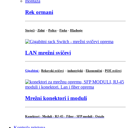
Rek ormani
Stojeći
-
Zidni
-
Police
-
Fioke
-
Hlađenje
LAN mrežni svičevi
Gigabitni
-
Rekovski svičevi
-
industrijski
-
Ekonomični
-
POE svičevi
Mrežni konektori i moduli
Konektori - Moduli - RJ-45 - Fiber - SFP moduli - Ostalo
Kontrola pristupa