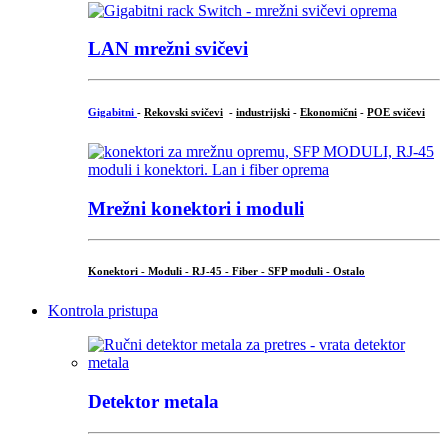
LAN mrežni svičevi
Gigabitni
-
Rekovski svičevi
-
industrijski
-
Ekonomični
-
POE svičevi
Mrežni konektori i moduli
Konektori - Moduli - RJ-45 - Fiber - SFP moduli - Ostalo
Kontrola pristupa
Detektor metala