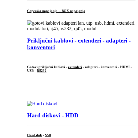
Čoperska napajanja - BOX napajanja
Priključni
kablovi - extenderi - adapteri -
konventori
Gotovi priključni kablovi -
extenderi
- adapteri - konventori - HDMI -
USB -
RS232
...
.
Hard diskovi - HDD
Hard disk
-
SSD