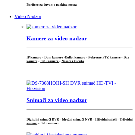
Barijere za čuvanje parking mesta
Video Nadzor
Kamere za video nadzor
IP kamere -
Dom kamere -
Bullet kamere
-
Pokretne PTZ kamere
-
Box
kamere
-
PoC kamere
-
Nosači i kućišta
.
Snimači za video nadzor
Digitalni snimači DVR
- Mrežni snimači NVR -
Hibridni sniači
-
Tribridni
snimači
- PoC snimači