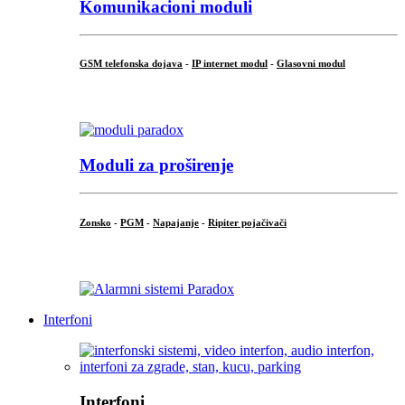
Komunikacioni moduli
GSM telefonska dojava
-
IP internet modul
-
Glasovni modul
...
Moduli za proširenje
Zonsko
-
PGM
-
Napajanje
-
Ripiter pojačivači
...
Interfoni
Interfoni