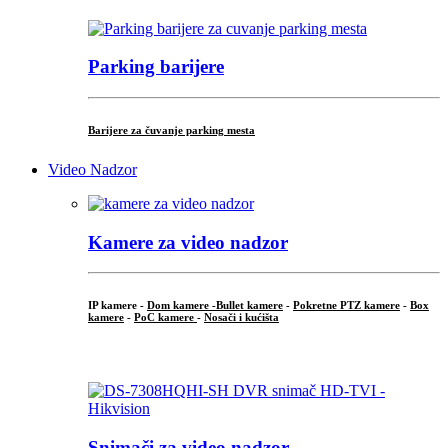
Parking barijere
Barijere za čuvanje parking mesta
Video Nadzor
Kamere za video nadzor
IP kamere -
Dom kamere -
Bullet kamere
-
Pokretne PTZ kamere
-
Box
kamere
-
PoC kamere
-
Nosači i kućišta
.
Snimači za video nadzor