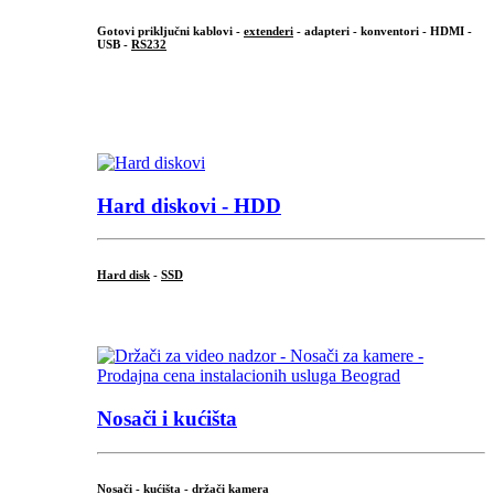
Gotovi priključni kablovi -
extenderi
- adapteri - konventori - HDMI -
USB -
RS232
...
.
Hard diskovi - HDD
Hard disk
-
SSD
...
Nosači i kućišta
Nosači - kućišta - držači kamera