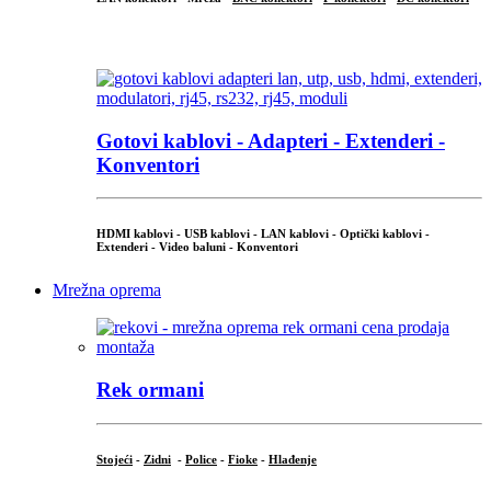
...
Gotovi kablovi - Adapteri - Extenderi -
Konventori
HDMI kablovi - USB kablovi - LAN kablovi - Optički kablovi -
Extenderi - Video baluni - Konventori
Mrežna oprema
Rek ormani
Stojeći
-
Zidni
-
Police
-
Fioke
-
Hlađenje