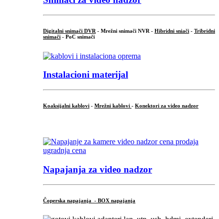
Digitalni snimači DVR
- Mrežni snimači NVR -
Hibridni sniači
-
Tribridni
snimači
- PoC snimači
Instalacioni materijal
Koaksijalni kablovi
-
Mrežni kablovi
-
Konektori za video nadzor
...
Napajanja za video nadzor
Čoperska napajanja - BOX napajanja