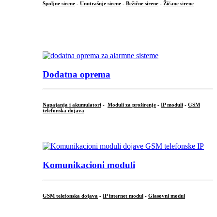
Spoljne sirene
-
Unutrašnje sirene
-
Bežične sirene
-
Žičane sirene
...
.
Dodatna oprema
Napajanja i akumulatori
-
Moduli za proširenje
-
IP moduli
-
GSM
telefonska dojava
...
Komunikacioni moduli
GSM telefonska dojava
-
IP internet modul
-
Glasovni modul
...