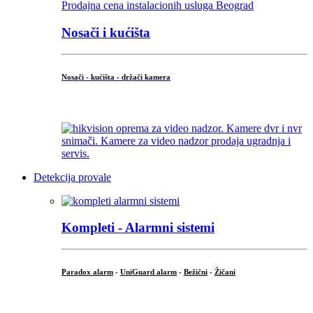
Nosači i kućišta
Nosači - kućišta - držači kamera
...
Detekcija provale
Kompleti - Alarmni sistemi
Paradox alarm
-
UniGuard alarm
-
Bežični
-
Žičani
...