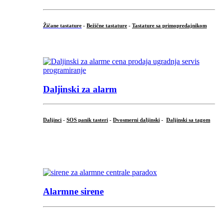
Žičane tastature
-
Bežične tastature
-
Tastature sa primopredajnikom
...
Daljinski za alarm
Daljinci
-
SOS panik tasteri
-
Dvosmerni daljinski
-
Daljinski sa tagom
...
.
Alarmne sirene