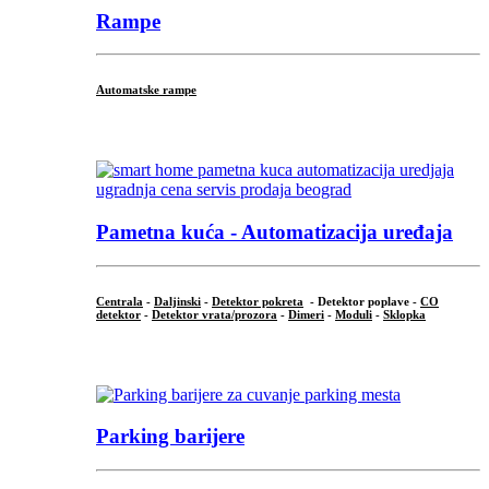
Rampe
Automatske rampe
...
Pametna kuća - Automatizacija uređaja
Centrala
-
Daljinski
-
Detektor pokreta
- Detektor poplave -
CO
detektor
-
Detektor vrata/prozora
-
Dimeri
-
Moduli
-
Sklopka
...
Parking barijere