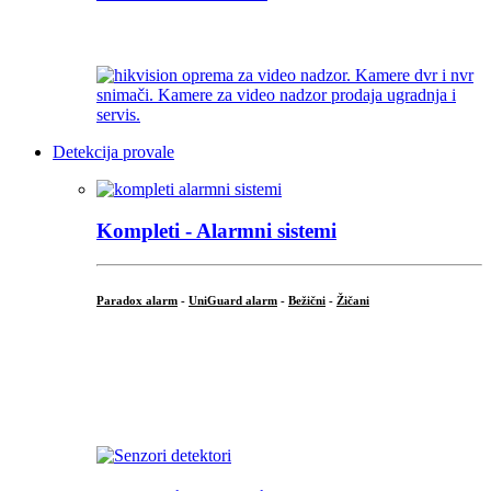
...
Detekcija provale
Kompleti - Alarmni sistemi
Paradox alarm
-
UniGuard alarm
-
Bežični
-
Žičani
...
...
.