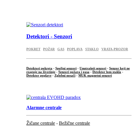
...
.
Detektori - Senzori
POKRET
POŽAR
GAS
POPLAVA
STAKLO
VRATA-PROZOR
Detektori pokreta
-
Spoljni senzori
-
Unutrašnji senzori
-
Senzor koji ne
reaguje na životinje
-
Senzori požara i gasa
-
Detektor lom stakla
-
Detektor poplave
-
Zglobni nosači
-
MUK magnetni senzori
.
Alarmne centrale
Žičane centrale
-
Bežične centrale
...