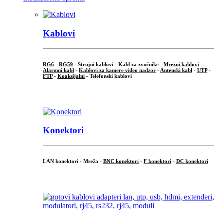
Kablovi
RG6
-
RG59
- Strujni kablovi - Kabl za zvučnike -
Mrežni kablovi
-
Alarmni kabl
-
Kablovi za kamere video nadzor
-
Antenski kabl
-
UTP
-
FTP
-
Koaksijalni
- Telefonski kablovi
...
Konektori
LAN konektori - Mreža -
BNC konektori
-
F konektori
-
DC konektori
...