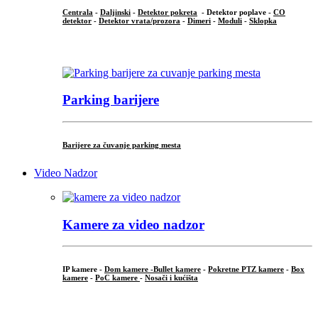
Centrala
-
Daljinski
-
Detektor pokreta
- Detektor poplave -
CO
detektor
-
Detektor vrata/prozora
-
Dimeri
-
Moduli
-
Sklopka
...
Parking barijere
Barijere za čuvanje parking mesta
Video Nadzor
Kamere za video nadzor
IP kamere -
Dom kamere -
Bullet kamere
-
Pokretne PTZ kamere
-
Box
kamere
-
PoC kamere
-
Nosači i kućišta
.