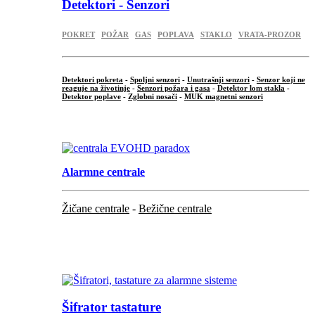
Detektori - Senzori
POKRET
POŽAR
GAS
POPLAVA
STAKLO
VRATA-PROZOR
Detektori pokreta
-
Spoljni senzori
-
Unutrašnji senzori
-
Senzor koji ne
reaguje na životinje
-
Senzori požara i gasa
-
Detektor lom stakla
-
Detektor poplave
-
Zglobni nosači
-
MUK magnetni senzori
.
Alarmne centrale
Žičane centrale
-
Bežične centrale
...
...
Šifrator tastature