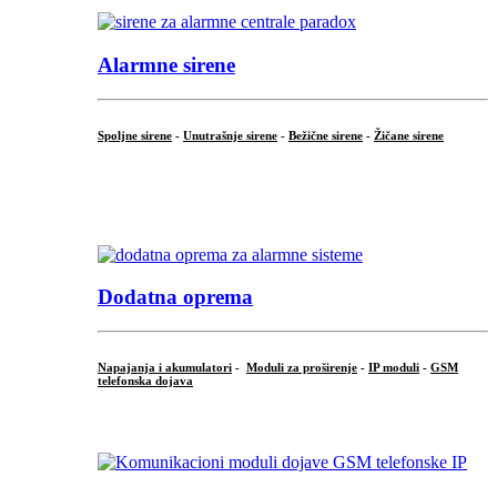
Alarmne sirene
Spoljne sirene
-
Unutrašnje sirene
-
Bežične sirene
-
Žičane sirene
...
.
Dodatna oprema
Napajanja i akumulatori
-
Moduli za proširenje
-
IP moduli
-
GSM
telefonska dojava
...