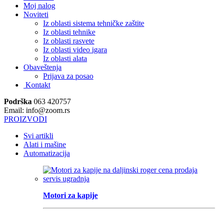
Moj nalog
Noviteti
Iz oblasti sistema tehničke zaštite
Iz oblasti tehnike
Iz oblasti rasvete
Iz oblasti video igara
Iz oblasti alata
Obaveštenja
Prijava za posao
Kontakt
Podrška
063 420757
Email: info@zoom.rs
PROIZVODI
Svi artikli
Alati i mašine
Automatizacija
Motori za kapije