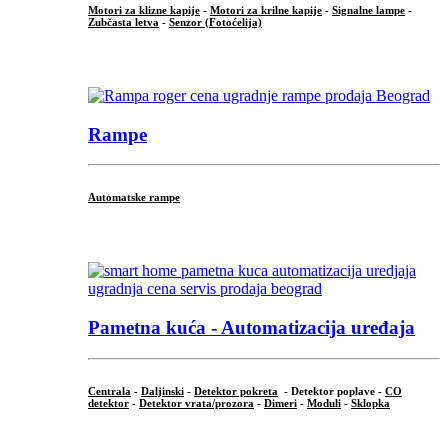
Motori za klizne kapije
-
Motori za krilne kapije
-
Signalne lampe
-
Zubčasta letva
-
Senzor (Fotoćelija)
...
Rampe
Automatske rampe
...
Pametna kuća - Automatizacija uređaja
Centrala
-
Daljinski
-
Detektor pokreta
- Detektor poplave -
CO
detektor
-
Detektor vrata/prozora
-
Dimeri
-
Moduli
-
Sklopka
...