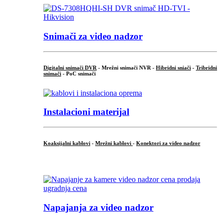
Snimači za video nadzor
Digitalni snimači DVR
- Mrežni snimači NVR -
Hibridni sniači
-
Tribridni
snimači
- PoC snimači
Instalacioni materijal
Koaksijalni kablovi
-
Mrežni kablovi
-
Konektori za video nadzor
...
Napajanja za video nadzor