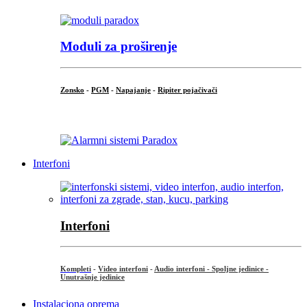
Moduli za proširenje
Zonsko
-
PGM
-
Napajanje
-
Ripiter pojačivači
...
Interfoni
Interfoni
Kompleti
-
Video interfoni
-
Audio interfoni - Spoljne jedinice -
Unutrašnje jedinice
Instalaciona oprema