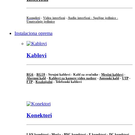
Kompleti
-
Video interfoni
-
Audio interfoni - Spoljne jedinice -
Unutrašnje jedinice
Instalaciona oprema
Kablovi
RG6
-
RG59
- Strujni kablovi - Kabl za zvučnike -
Mrežni kablovi
-
Alarmni kabl
-
Kablovi za kamere video nadzor
-
Antenski kabl
-
UTP
-
FTP
-
Koaksijalni
- Telefonski kablovi
...
Konektori
LAN konektori - Mreža -
BNC konektori
-
F konektori
-
DC konektori