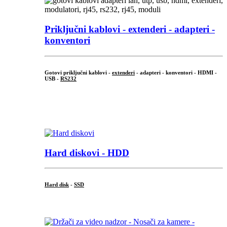
Priključni
kablovi - extenderi - adapteri -
konventori
Gotovi priključni kablovi -
extenderi
- adapteri - konventori - HDMI -
USB -
RS232
...
.
Hard diskovi - HDD
Hard disk
-
SSD
...