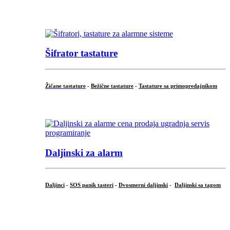
...
Šifrator tastature
Žičane tastature
-
Bežične tastature
-
Tastature sa primopredajnikom
...
Daljinski za alarm
Daljinci
-
SOS panik tasteri
-
Dvosmerni daljinski
-
Daljinski sa tagom
...
.