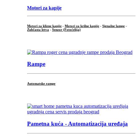
Motori za kapije
Motori za klizne kapije
-
Motori za krilne kapije
-
Signalne lampe
-
Zubčasta letva
-
Senzor (Fotoćelija)
...
Rampe
Automatske rampe
...
Pametna kuća - Automatizacija uređaja