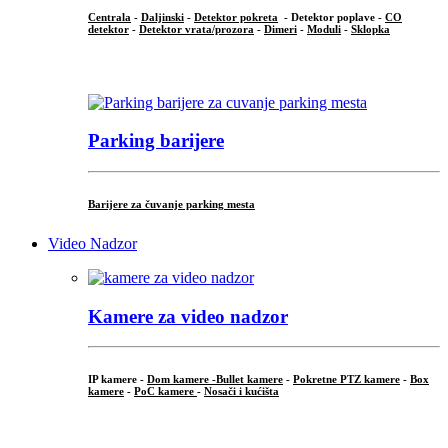
Centrala
-
Daljinski
-
Detektor pokreta
- Detektor poplave -
CO
detektor
-
Detektor vrata/prozora
-
Dimeri
-
Moduli
-
Sklopka
...
Parking barijere
Barijere za čuvanje parking mesta
Video Nadzor
Kamere za video nadzor
IP kamere -
Dom kamere -
Bullet kamere
-
Pokretne PTZ kamere
-
Box
kamere
-
PoC kamere
-
Nosači i kućišta
.