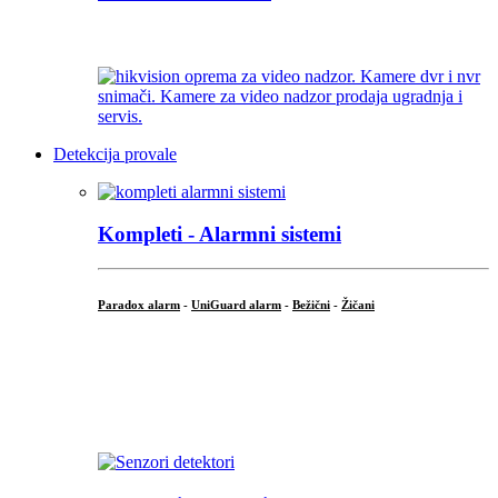
...
Detekcija provale
Kompleti - Alarmni sistemi
Paradox alarm
-
UniGuard alarm
-
Bežični
-
Žičani
...
...
.