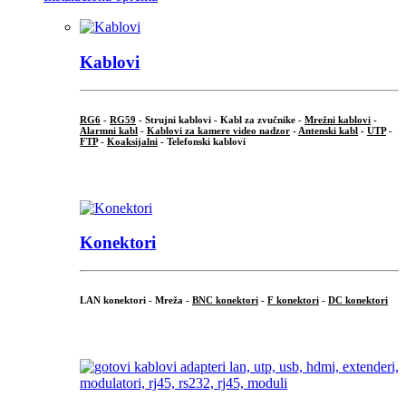
Kablovi
RG6
-
RG59
- Strujni kablovi - Kabl za zvučnike -
Mrežni kablovi
-
Alarmni kabl
-
Kablovi za kamere video nadzor
-
Antenski kabl
-
UTP
-
FTP
-
Koaksijalni
- Telefonski kablovi
...
Konektori
LAN konektori - Mreža -
BNC konektori
-
F konektori
-
DC konektori
...