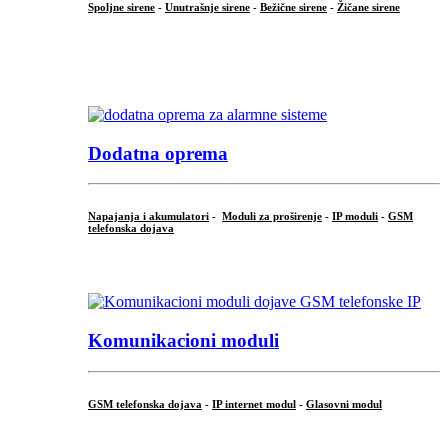
Spoljne sirene
-
Unutrašnje sirene
-
Bežične sirene
-
Žičane sirene
...
.
Dodatna oprema
Napajanja i akumulatori
-
Moduli za proširenje
-
IP moduli
-
GSM
telefonska dojava
...
Komunikacioni moduli
GSM telefonska dojava
-
IP internet modul
-
Glasovni modul
...