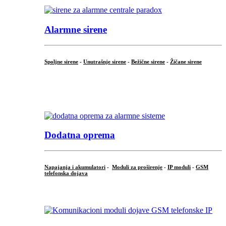
Alarmne sirene
Spoljne sirene
-
Unutrašnje sirene
-
Bežične sirene
-
Žičane sirene
...
.
Dodatna oprema
Napajanja i akumulatori
-
Moduli za proširenje
-
IP moduli
-
GSM
telefonska dojava
...