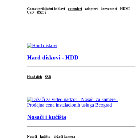
Gotovi priključni kablovi -
extenderi
- adapteri - konventori - HDMI -
USB -
RS232
...
.
Hard diskovi - HDD
Hard disk
-
SSD
...
Nosači i kućišta
Nosači - kućišta - držači kamera