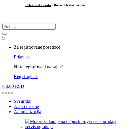
Detektorska vrata
- Ručni detektor metala
.
Search
for:
0
My
Za registrovane posetioce
Account
Prijavi se
Niste registrovani na sajtu?
Registrujte se
0
0,00
RSD
Open
Close
Svi artikli
Alati i mašine
Automatizacija