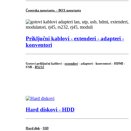
Čoperska napajanja - BOX napajanja
Priključni
kablovi - extenderi - adapteri -
konventori
Gotovi priključni kablovi -
extenderi
- adapteri - konventori - HDMI -
USB -
RS232
...
.
Hard diskovi - HDD
Hard disk
-
SSD