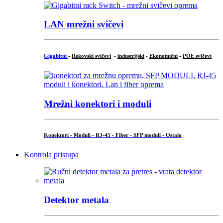
LAN mrežni svičevi
Gigabitni
-
Rekovski svičevi
-
industrijski
-
Ekonomični
-
POE svičevi
Mrežni konektori i moduli
Konektori - Moduli - RJ-45 - Fiber - SFP moduli - Ostalo
Kontrola pristupa
Detektor metala