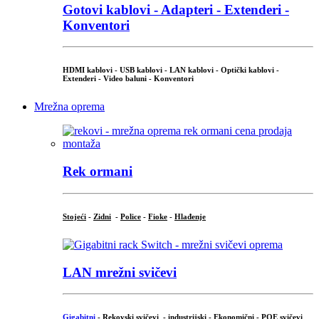
Gotovi kablovi - Adapteri - Extenderi -
Konventori
HDMI kablovi - USB kablovi - LAN kablovi - Optički kablovi -
Extenderi - Video baluni - Konventori
Mrežna oprema
Rek ormani
Stojeći
-
Zidni
-
Police
-
Fioke
-
Hlađenje
LAN mrežni svičevi
Gigabitni
-
Rekovski svičevi
-
industrijski
-
Ekonomični
-
POE svičevi