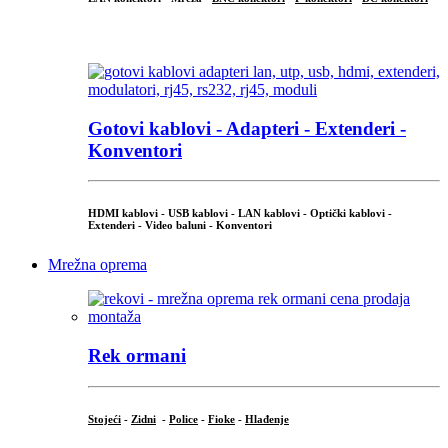
...
Gotovi kablovi - Adapteri - Extenderi -
Konventori
HDMI kablovi - USB kablovi - LAN kablovi - Optički kablovi -
Extenderi - Video baluni - Konventori
Mrežna oprema
Rek ormani
Stojeći
-
Zidni
-
Police
-
Fioke
-
Hlađenje