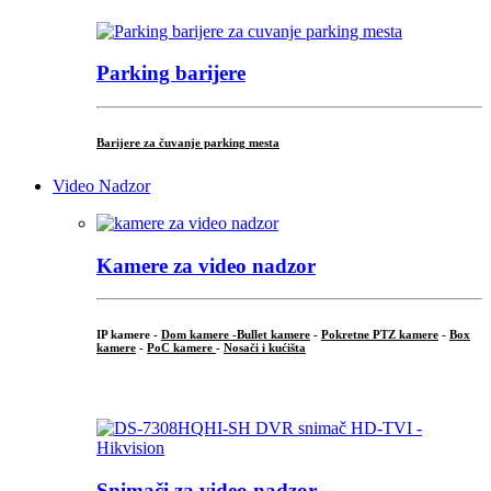
Parking barijere
Barijere za čuvanje parking mesta
Video Nadzor
Kamere za video nadzor
IP kamere -
Dom kamere -
Bullet kamere
-
Pokretne PTZ kamere
-
Box
kamere
-
PoC kamere
-
Nosači i kućišta
.
Snimači za video nadzor