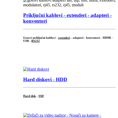
Priključni
kablovi - extenderi - adapteri -
konventori
Gotovi priključni kablovi -
extenderi
- adapteri - konventori - HDMI -
USB -
RS232
...
.
Hard diskovi - HDD
Hard disk
-
SSD
...