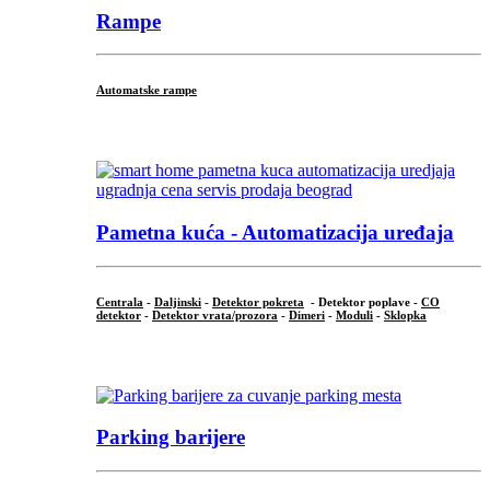
Rampe
Automatske rampe
...
Pametna kuća - Automatizacija uređaja
Centrala
-
Daljinski
-
Detektor pokreta
- Detektor poplave -
CO
detektor
-
Detektor vrata/prozora
-
Dimeri
-
Moduli
-
Sklopka
...
Parking barijere