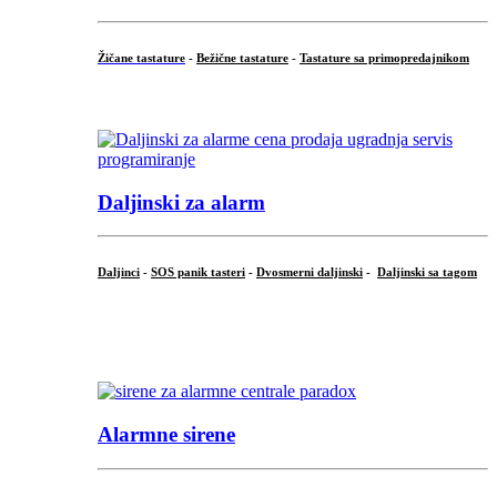
Žičane tastature
-
Bežične tastature
-
Tastature sa primopredajnikom
...
Daljinski za alarm
Daljinci
-
SOS panik tasteri
-
Dvosmerni daljinski
-
Daljinski sa tagom
...
.
Alarmne sirene