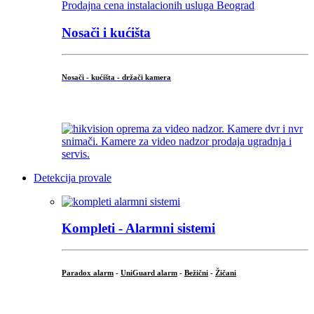
Nosači i kućišta
Nosači - kućišta - držači kamera
...
Detekcija provale
Kompleti - Alarmni sistemi
Paradox alarm
-
UniGuard alarm
-
Bežični
-
Žičani
...