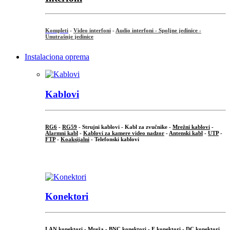
Kompleti
-
Video interfoni
-
Audio interfoni - Spoljne jedinice -
Unutrašnje jedinice
Instalaciona oprema
Kablovi
RG6
-
RG59
- Strujni kablovi - Kabl za zvučnike -
Mrežni kablovi
-
Alarmni kabl
-
Kablovi za kamere video nadzor
-
Antenski kabl
-
UTP
-
FTP
-
Koaksijalni
- Telefonski kablovi
...
Konektori
LAN konektori - Mreža -
BNC konektori
-
F konektori
-
DC konektori