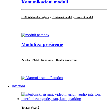
Komunikacioni moduli
GSM telefonska dojava
-
IP internet modul
-
Glasovni modul
...
Moduli za proširenje
Zonsko
-
PGM
-
Napajanje
-
Ripiter pojačivači
...
Interfoni
Interfoni