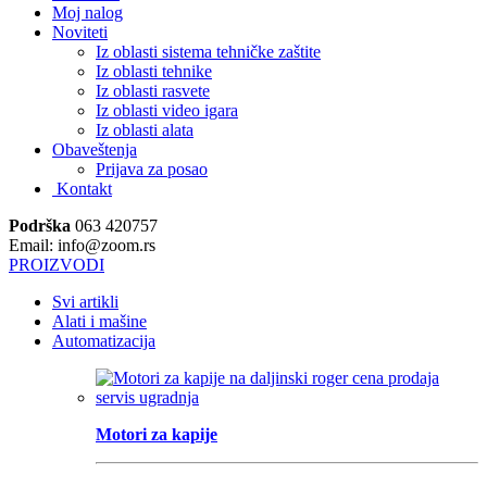
Moj nalog
Noviteti
Iz oblasti sistema tehničke zaštite
Iz oblasti tehnike
Iz oblasti rasvete
Iz oblasti video igara
Iz oblasti alata
Obaveštenja
Prijava za posao
Kontakt
Podrška
063 420757
Email: info@zoom.rs
PROIZVODI
Svi artikli
Alati i mašine
Automatizacija
Motori za kapije