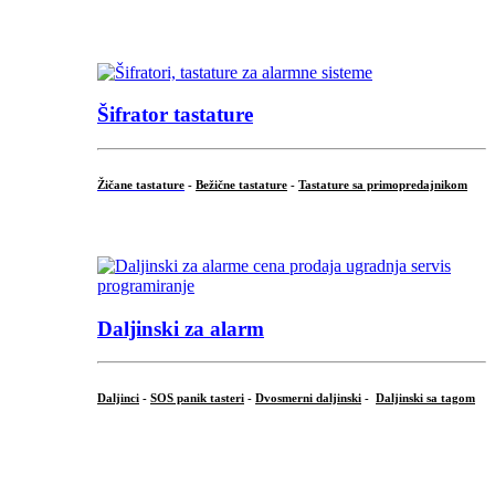
...
Šifrator tastature
Žičane tastature
-
Bežične tastature
-
Tastature sa primopredajnikom
...
Daljinski za alarm
Daljinci
-
SOS panik tasteri
-
Dvosmerni daljinski
-
Daljinski sa tagom
...
.