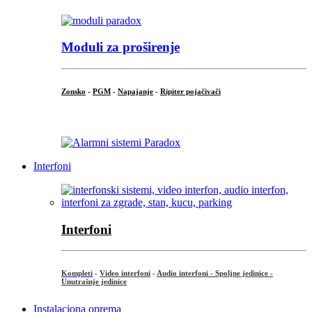
Moduli za proširenje
Zonsko
-
PGM
-
Napajanje
-
Ripiter pojačivači
...
Interfoni
Interfoni
Kompleti
-
Video interfoni
-
Audio interfoni - Spoljne jedinice -
Unutrašnje jedinice
Instalaciona oprema