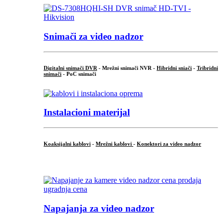
Snimači za video nadzor
Digitalni snimači DVR
- Mrežni snimači NVR -
Hibridni sniači
-
Tribridni
snimači
- PoC snimači
Instalacioni materijal
Koaksijalni kablovi
-
Mrežni kablovi
-
Konektori za video nadzor
...
Napajanja za video nadzor