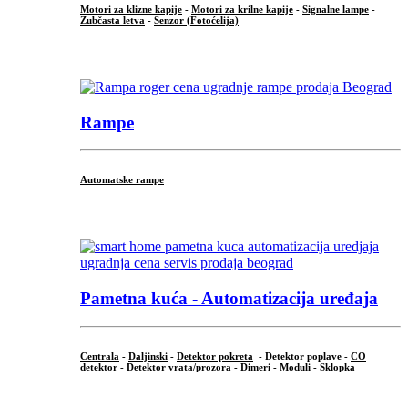
Motori za klizne kapije
-
Motori za krilne kapije
-
Signalne lampe
-
Zubčasta letva
-
Senzor (Fotoćelija)
...
Rampe
Automatske rampe
...
Pametna kuća - Automatizacija uređaja
Centrala
-
Daljinski
-
Detektor pokreta
- Detektor poplave -
CO
detektor
-
Detektor vrata/prozora
-
Dimeri
-
Moduli
-
Sklopka
...