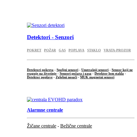
...
.
Detektori - Senzori
POKRET
POŽAR
GAS
POPLAVA
STAKLO
VRATA-PROZOR
Detektori pokreta
-
Spoljni senzori
-
Unutrašnji senzori
-
Senzor koji ne
reaguje na životinje
-
Senzori požara i gasa
-
Detektor lom stakla
-
Detektor poplave
-
Zglobni nosači
-
MUK magnetni senzori
.
Alarmne centrale
Žičane centrale
-
Bežične centrale
...