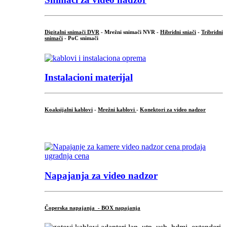
Digitalni snimači DVR
- Mrežni snimači NVR -
Hibridni sniači
-
Tribridni
snimači
- PoC snimači
Instalacioni materijal
Koaksijalni kablovi
-
Mrežni kablovi
-
Konektori za video nadzor
...
Napajanja za video nadzor
Čoperska napajanja - BOX napajanja