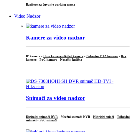
Barijere za čuvanje parking mesta
Video Nadzor
Kamere za video nadzor
IP kamere -
Dom kamere -
Bullet kamere
-
Pokretne PTZ kamere
-
Box
kamere
-
PoC kamere
-
Nosači i kućišta
.
Snimači za video nadzor
Digitalni snimači DVR
- Mrežni snimači NVR -
Hibridni sniači
-
Tribridni
snimači
- PoC snimači