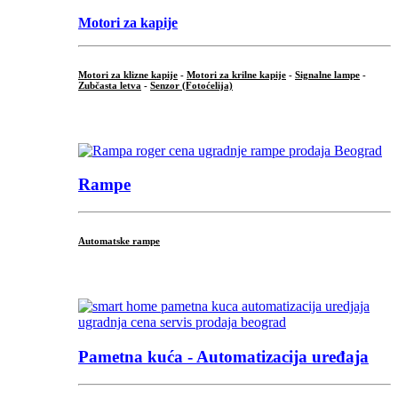
Motori za kapije
Motori za klizne kapije
-
Motori za krilne kapije
-
Signalne lampe
-
Zubčasta letva
-
Senzor (Fotoćelija)
...
Rampe
Automatske rampe
...
Pametna kuća - Automatizacija uređaja