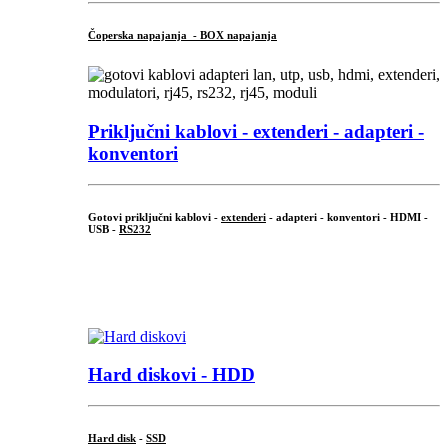
Čoperska napajanja - BOX napajanja
Priključni
kablovi - extenderi - adapteri -
konventori
Gotovi priključni kablovi -
extenderi
- adapteri - konventori - HDMI -
USB -
RS232
...
.
Hard diskovi - HDD
Hard disk
-
SSD