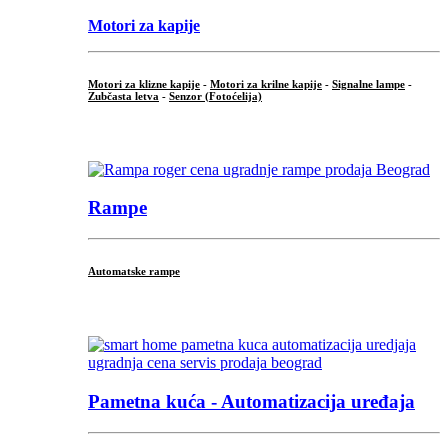
Motori za kapije
Motori za klizne kapije
-
Motori za krilne kapije
-
Signalne lampe
-
Zubčasta letva
-
Senzor (Fotoćelija)
...
Rampe
Automatske rampe
...
Pametna kuća - Automatizacija uređaja