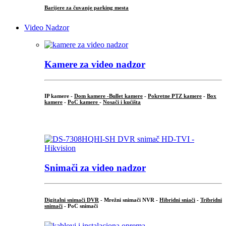
Barijere za čuvanje parking mesta
Video Nadzor
Kamere za video nadzor
IP kamere -
Dom kamere -
Bullet kamere
-
Pokretne PTZ kamere
-
Box
kamere
-
PoC kamere
-
Nosači i kućišta
.
Snimači za video nadzor
Digitalni snimači DVR
- Mrežni snimači NVR -
Hibridni sniači
-
Tribridni
snimači
- PoC snimači