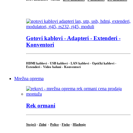
...
Gotovi kablovi - Adapteri - Extenderi -
Konventori
HDMI kablovi - USB kablovi - LAN kablovi - Optički kablovi -
Extenderi - Video baluni - Konventori
Mrežna oprema
Rek ormani
Stojeći
-
Zidni
-
Police
-
Fioke
-
Hlađenje