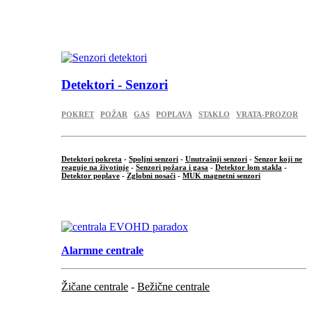
...
.
Detektori - Senzori
POKRET
POŽAR
GAS
POPLAVA
STAKLO
VRATA-PROZOR
Detektori pokreta
-
Spoljni senzori
-
Unutrašnji senzori
-
Senzor koji ne
reaguje na životinje
-
Senzori požara i gasa
-
Detektor lom stakla
-
Detektor poplave
-
Zglobni nosači
-
MUK magnetni senzori
.
Alarmne centrale
Žičane centrale
-
Bežične centrale
...