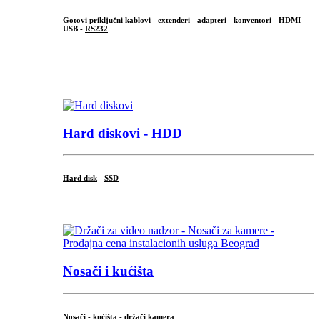
Gotovi priključni kablovi -
extenderi
- adapteri - konventori - HDMI -
USB -
RS232
...
.
Hard diskovi - HDD
Hard disk
-
SSD
...
Nosači i kućišta
Nosači - kućišta - držači kamera