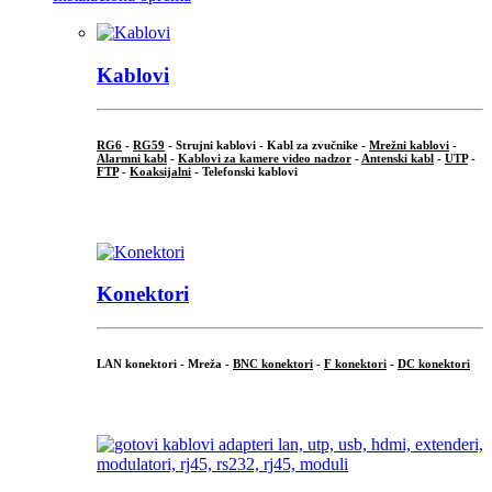
Kablovi
RG6
-
RG59
- Strujni kablovi - Kabl za zvučnike -
Mrežni kablovi
-
Alarmni kabl
-
Kablovi za kamere video nadzor
-
Antenski kabl
-
UTP
-
FTP
-
Koaksijalni
- Telefonski kablovi
...
Konektori
LAN konektori - Mreža -
BNC konektori
-
F konektori
-
DC konektori
...