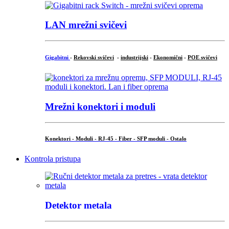
LAN mrežni svičevi
Gigabitni
-
Rekovski svičevi
-
industrijski
-
Ekonomični
-
POE svičevi
Mrežni konektori i moduli
Konektori - Moduli - RJ-45 - Fiber - SFP moduli - Ostalo
Kontrola pristupa
Detektor metala