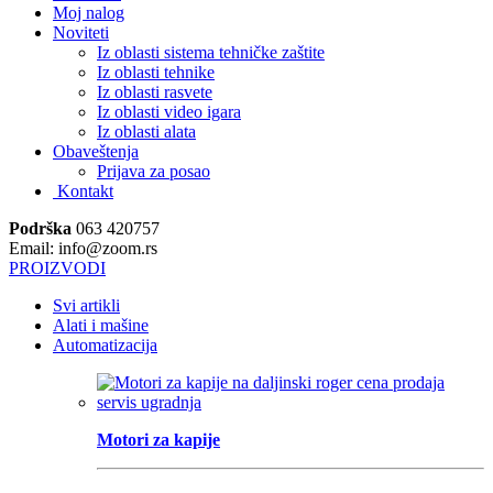
Moj nalog
Noviteti
Iz oblasti sistema tehničke zaštite
Iz oblasti tehnike
Iz oblasti rasvete
Iz oblasti video igara
Iz oblasti alata
Obaveštenja
Prijava za posao
Kontakt
Podrška
063 420757
Email: info@zoom.rs
PROIZVODI
Svi artikli
Alati i mašine
Automatizacija
Motori za kapije