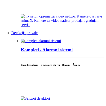
...
Detekcija provale
Kompleti - Alarmni sistemi
Paradox alarm
-
UniGuard alarm
-
Bežični
-
Žičani
...
...
.