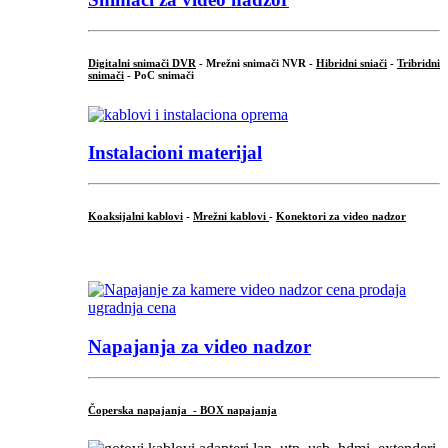
Digitalni snimači DVR
- Mrežni snimači NVR -
Hibridni sniači
-
Tribridni
snimači
- PoC snimači
Instalacioni materijal
Koaksijalni kablovi
-
Mrežni kablovi
-
Konektori za video nadzor
...
Napajanja za video nadzor
Čoperska napajanja - BOX napajanja