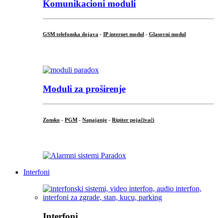
Komunikacioni moduli
GSM telefonska dojava
-
IP internet modul
-
Glasovni modul
...
Moduli za proširenje
Zonsko
-
PGM
-
Napajanje
-
Ripiter pojačivači
...
Interfoni
Interfoni