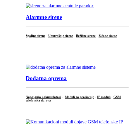
Alarmne sirene
Spoljne sirene
-
Unutrašnje sirene
-
Bežične sirene
-
Žičane sirene
...
.
Dodatna oprema
Napajanja i akumulatori
-
Moduli za proširenje
-
IP moduli
-
GSM
telefonska dojava
...