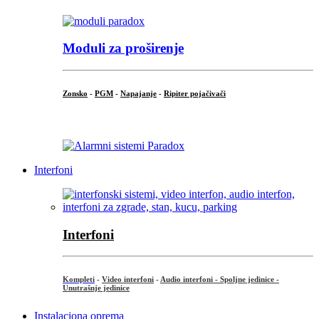
Moduli za proširenje
Zonsko
-
PGM
-
Napajanje
-
Ripiter pojačivači
...
Interfoni
Interfoni
Kompleti
-
Video interfoni
-
Audio interfoni - Spoljne jedinice -
Unutrašnje jedinice
Instalaciona oprema