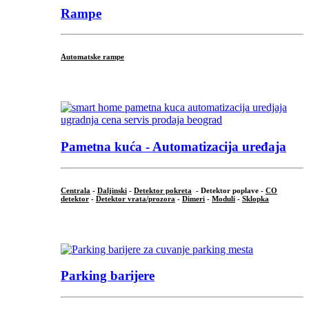
Rampe
Automatske rampe
...
Pametna kuća - Automatizacija uređaja
Centrala
-
Daljinski
-
Detektor pokreta
- Detektor poplave -
CO
detektor
-
Detektor vrata/prozora
-
Dimeri
-
Moduli
-
Sklopka
...
Parking barijere