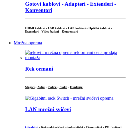
Gotovi kablovi - Adapteri - Extenderi -
Konventori
HDMI kablovi - USB kablovi - LAN kablovi - Optički kablovi -
Extenderi - Video baluni - Konventori
Mrežna oprema
Rek ormani
Stojeći
-
Zidni
-
Police
-
Fioke
-
Hlađenje
LAN mrežni svičevi
Gigabitni
-
Rekovski svičevi
-
industrijski
-
Ekonomični
-
POE svičevi