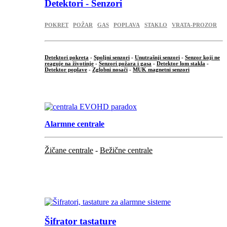
Detektori - Senzori
POKRET
POŽAR
GAS
POPLAVA
STAKLO
VRATA-PROZOR
Detektori pokreta
-
Spoljni senzori
-
Unutrašnji senzori
-
Senzor koji ne
reaguje na životinje
-
Senzori požara i gasa
-
Detektor lom stakla
-
Detektor poplave
-
Zglobni nosači
-
MUK magnetni senzori
.
Alarmne centrale
Žičane centrale
-
Bežične centrale
...
...
Šifrator tastature