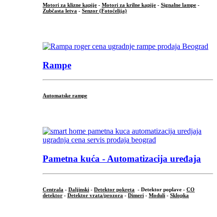
Motori za klizne kapije
-
Motori za krilne kapije
-
Signalne lampe
-
Zubčasta letva
-
Senzor (Fotoćelija)
...
Rampe
Automatske rampe
...
Pametna kuća - Automatizacija uređaja
Centrala
-
Daljinski
-
Detektor pokreta
- Detektor poplave -
CO
detektor
-
Detektor vrata/prozora
-
Dimeri
-
Moduli
-
Sklopka
...