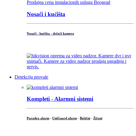
Nosači i kućišta
Nosači - kućišta - držači kamera
...
Detekcija provale
Kompleti - Alarmni sistemi
Paradox alarm
-
UniGuard alarm
-
Bežični
-
Žičani
...