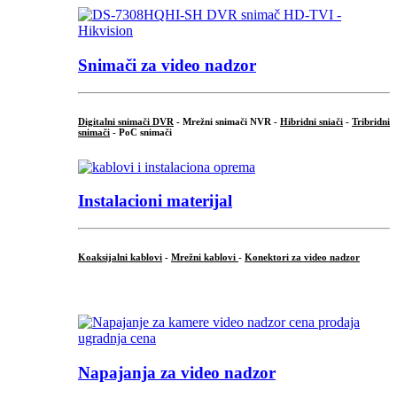
Snimači za video nadzor
Digitalni snimači DVR
- Mrežni snimači NVR -
Hibridni sniači
-
Tribridni
snimači
- PoC snimači
Instalacioni materijal
Koaksijalni kablovi
-
Mrežni kablovi
-
Konektori za video nadzor
...
Napajanja za video nadzor