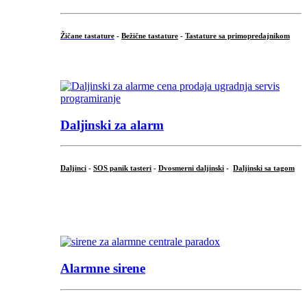
Žičane tastature
-
Bežične tastature
-
Tastature sa primopredajnikom
...
Daljinski za alarm
Daljinci
-
SOS panik tasteri
-
Dvosmerni daljinski
-
Daljinski sa tagom
...
.
Alarmne sirene