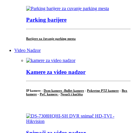
Parking barijere
Barijere za čuvanje parking mesta
Video Nadzor
Kamere za video nadzor
IP kamere -
Dom kamere -
Bullet kamere
-
Pokretne PTZ kamere
-
Box
kamere
-
PoC kamere
-
Nosači i kućišta
.
Snimači za video nadzor