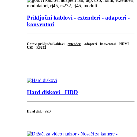
Priključni
kablovi - extenderi - adapteri -
konventori
Gotovi priključni kablovi -
extenderi
- adapteri - konventori - HDMI -
USB -
RS232
...
.
Hard diskovi - HDD
Hard disk
-
SSD
...