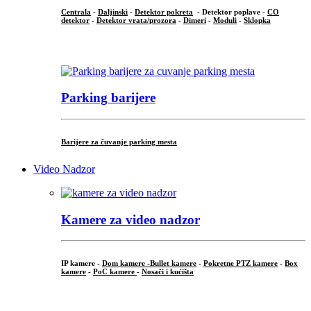
Centrala
-
Daljinski
-
Detektor pokreta
- Detektor poplave -
CO
detektor
-
Detektor vrata/prozora
-
Dimeri
-
Moduli
-
Sklopka
...
Parking barijere
Barijere za čuvanje parking mesta
Video Nadzor
Kamere za video nadzor
IP kamere -
Dom kamere -
Bullet kamere
-
Pokretne PTZ kamere
-
Box
kamere
-
PoC kamere
-
Nosači i kućišta
.