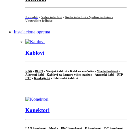
Kompleti
-
Video interfoni
-
Audio interfoni - Spoljne jedinice -
Unutrašnje jedinice
Instalaciona oprema
Kablovi
RG6
-
RG59
- Strujni kablovi - Kabl za zvučnike -
Mrežni kablovi
-
Alarmni kabl
-
Kablovi za kamere video nadzor
-
Antenski kabl
-
UTP
-
FTP
-
Koaksijalni
- Telefonski kablovi
...
Konektori
LAN konektori - Mreža -
BNC konektori
-
F konektori
-
DC konektori