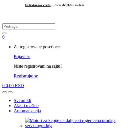
Detektorska vrata
- Ručni detektor metala
.
Search
for:
0
My
Za registrovane posetioce
Account
Prijavi se
Niste registrovani na sajtu?
Registrujte se
0
0,00
RSD
Open
Close
Svi artikli
Alati i mašine
Automatizacija