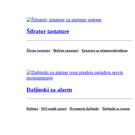
...
Šifrator tastature
Žičane tastature
-
Bežične tastature
-
Tastature sa primopredajnikom
...
Daljinski za alarm
Daljinci
-
SOS panik tasteri
-
Dvosmerni daljinski
-
Daljinski sa tagom
...
.