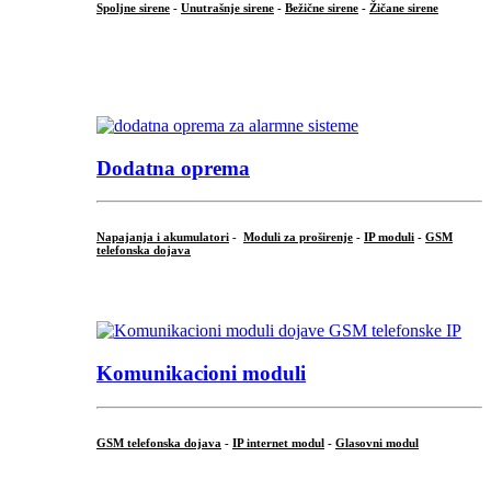
Spoljne sirene
-
Unutrašnje sirene
-
Bežične sirene
-
Žičane sirene
...
.
Dodatna oprema
Napajanja i akumulatori
-
Moduli za proširenje
-
IP moduli
-
GSM
telefonska dojava
...
Komunikacioni moduli
GSM telefonska dojava
-
IP internet modul
-
Glasovni modul
...