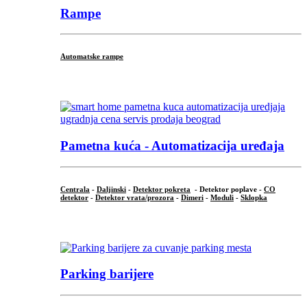
Rampe
Automatske rampe
...
Pametna kuća - Automatizacija uređaja
Centrala
-
Daljinski
-
Detektor pokreta
- Detektor poplave -
CO
detektor
-
Detektor vrata/prozora
-
Dimeri
-
Moduli
-
Sklopka
...
Parking barijere