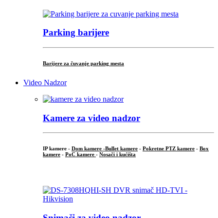
Parking barijere
Barijere za čuvanje parking mesta
Video Nadzor
Kamere za video nadzor
IP kamere -
Dom kamere -
Bullet kamere
-
Pokretne PTZ kamere
-
Box
kamere
-
PoC kamere
-
Nosači i kućišta
.
Snimači za video nadzor