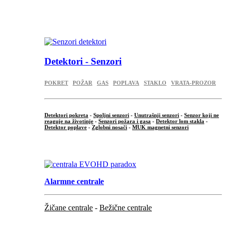
...
.
Detektori - Senzori
POKRET
POŽAR
GAS
POPLAVA
STAKLO
VRATA-PROZOR
Detektori pokreta
-
Spoljni senzori
-
Unutrašnji senzori
-
Senzor koji ne
reaguje na životinje
-
Senzori požara i gasa
-
Detektor lom stakla
-
Detektor poplave
-
Zglobni nosači
-
MUK magnetni senzori
.
Alarmne centrale
Žičane centrale
-
Bežične centrale
...