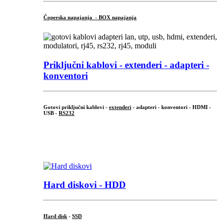
Čoperska napajanja - BOX napajanja
Priključni
kablovi - extenderi - adapteri -
konventori
Gotovi priključni kablovi -
extenderi
- adapteri - konventori - HDMI -
USB -
RS232
...
.
Hard diskovi - HDD
Hard disk
-
SSD