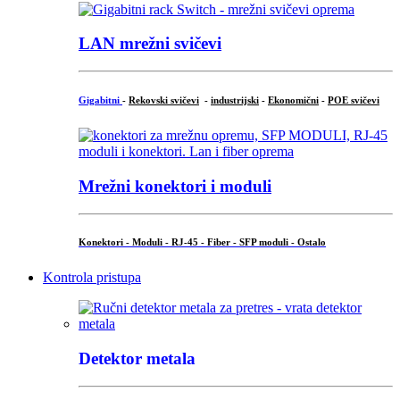
LAN mrežni svičevi
Gigabitni
-
Rekovski svičevi
-
industrijski
-
Ekonomični
-
POE svičevi
Mrežni konektori i moduli
Konektori - Moduli - RJ-45 - Fiber - SFP moduli - Ostalo
Kontrola pristupa
Detektor metala