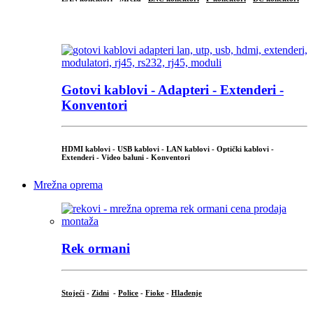
...
Gotovi kablovi - Adapteri - Extenderi -
Konventori
HDMI kablovi - USB kablovi - LAN kablovi - Optički kablovi -
Extenderi - Video baluni - Konventori
Mrežna oprema
Rek ormani
Stojeći
-
Zidni
-
Police
-
Fioke
-
Hlađenje