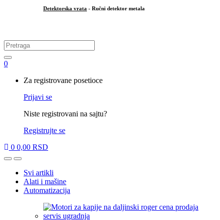
Detektorska vrata
- Ručni detektor metala
.
Search
for:
0
My
Za registrovane posetioce
Account
Prijavi se
Niste registrovani na sajtu?
Registrujte se
0
0,00
RSD
Open
Close
Svi artikli
Alati i mašine
Automatizacija