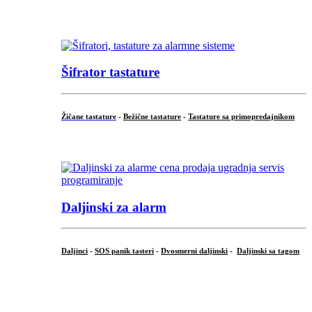
...
Šifrator tastature
Žičane tastature
-
Bežične tastature
-
Tastature sa primopredajnikom
...
Daljinski za alarm
Daljinci
-
SOS panik tasteri
-
Dvosmerni daljinski
-
Daljinski sa tagom
...
.