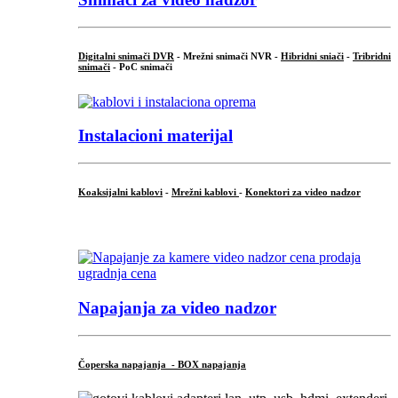
Digitalni snimači DVR
- Mrežni snimači NVR -
Hibridni sniači
-
Tribridni
snimači
- PoC snimači
Instalacioni materijal
Koaksijalni kablovi
-
Mrežni kablovi
-
Konektori za video nadzor
...
Napajanja za video nadzor
Čoperska napajanja - BOX napajanja