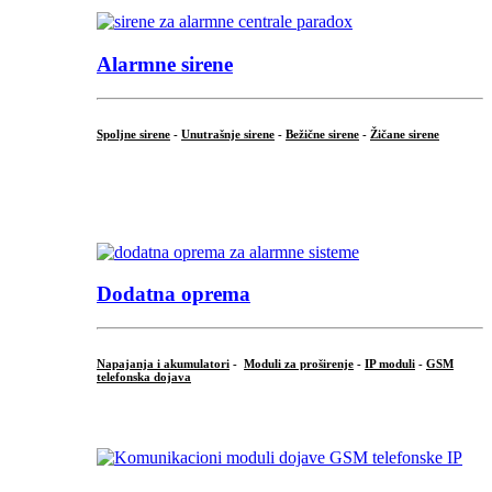
Alarmne sirene
Spoljne sirene
-
Unutrašnje sirene
-
Bežične sirene
-
Žičane sirene
...
.
Dodatna oprema
Napajanja i akumulatori
-
Moduli za proširenje
-
IP moduli
-
GSM
telefonska dojava
...