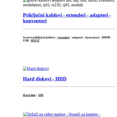
Priključni
kablovi - extenderi - adapteri -
konventori
Gotovi priključni kablovi -
extenderi
- adapteri - konventori - HDMI -
USB -
RS232
...
.
Hard diskovi - HDD
Hard disk
-
SSD
...