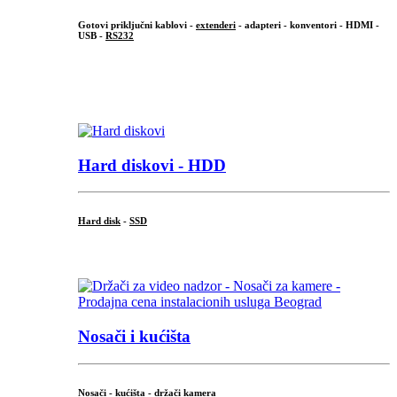
Gotovi priključni kablovi -
extenderi
- adapteri - konventori - HDMI -
USB -
RS232
...
.
Hard diskovi - HDD
Hard disk
-
SSD
...
Nosači i kućišta
Nosači - kućišta - držači kamera