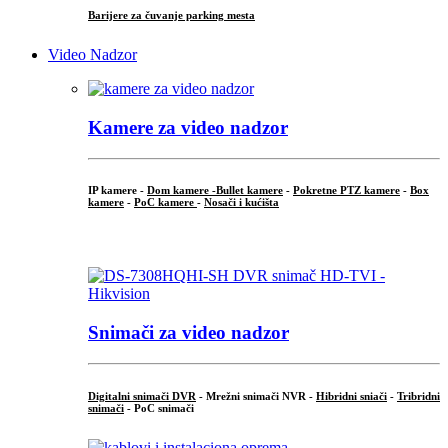
Barijere za čuvanje parking mesta
Video Nadzor
Kamere za video nadzor
IP kamere -
Dom kamere -
Bullet kamere
-
Pokretne PTZ kamere
-
Box
kamere
-
PoC kamere
-
Nosači i kućišta
.
Snimači za video nadzor
Digitalni snimači DVR
- Mrežni snimači NVR -
Hibridni sniači
-
Tribridni
snimači
- PoC snimači