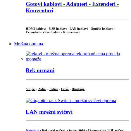
Gotovi kablovi - Adapteri - Extenderi -
Konventori
HDMI kablovi - USB kablovi - LAN kablovi - Optički kablovi -
Extenderi - Video baluni - Konventori
Mrežna oprema
Rek ormani
Stojeći
-
Zidni
-
Police
-
Fioke
-
Hlađenje
LAN mrežni svičevi
Gigabitni
-
Rekovski svičevi
-
industrijski
-
Ekonomični
-
POE svičevi