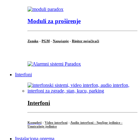
Moduli za proširenje
Zonsko
-
PGM
-
Napajanje
-
Ripiter pojačivači
...
Interfoni
Interfoni
Kompleti
-
Video interfoni
-
Audio interfoni - Spoljne jedinice -
Unutrašnje jedinice
Instalaciona oprema