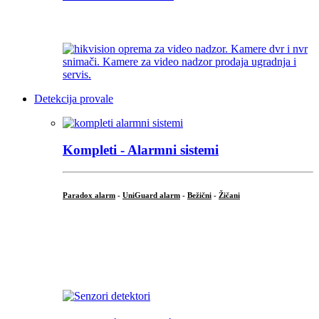
...
Detekcija provale
Kompleti - Alarmni sistemi
Paradox alarm
-
UniGuard alarm
-
Bežični
-
Žičani
...
...
.