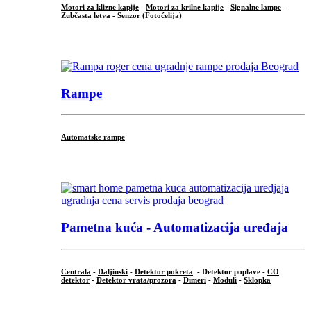
Motori za klizne kapije
-
Motori za krilne kapije
-
Signalne lampe
-
Zubčasta letva
-
Senzor (Fotoćelija)
...
Rampe
Automatske rampe
...
Pametna kuća - Automatizacija uređaja
Centrala
-
Daljinski
-
Detektor pokreta
- Detektor poplave -
CO
detektor
-
Detektor vrata/prozora
-
Dimeri
-
Moduli
-
Sklopka
...