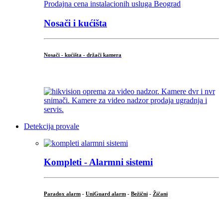
Nosači i kućišta
Nosači - kućišta - držači kamera
...
Detekcija provale
Kompleti - Alarmni sistemi
Paradox alarm
-
UniGuard alarm
-
Bežični
-
Žičani
...