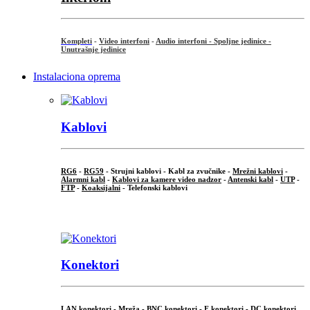
Kompleti
-
Video interfoni
-
Audio interfoni - Spoljne jedinice -
Unutrašnje jedinice
Instalaciona oprema
Kablovi
RG6
-
RG59
- Strujni kablovi - Kabl za zvučnike -
Mrežni kablovi
-
Alarmni kabl
-
Kablovi za kamere video nadzor
-
Antenski kabl
-
UTP
-
FTP
-
Koaksijalni
- Telefonski kablovi
...
Konektori
LAN konektori - Mreža -
BNC konektori
-
F konektori
-
DC konektori