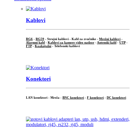
Kablovi
RG6
-
RG59
- Strujni kablovi - Kabl za zvučnike -
Mrežni kablovi
-
Alarmni kabl
-
Kablovi za kamere video nadzor
-
Antenski kabl
-
UTP
-
FTP
-
Koaksijalni
- Telefonski kablovi
...
Konektori
LAN konektori - Mreža -
BNC konektori
-
F konektori
-
DC konektori
...