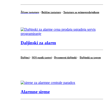
Žičane tastature
-
Bežične tastature
-
Tastature sa primopredajnikom
...
Daljinski za alarm
Daljinci
-
SOS panik tasteri
-
Dvosmerni daljinski
-
Daljinski sa tagom
...
.
Alarmne sirene