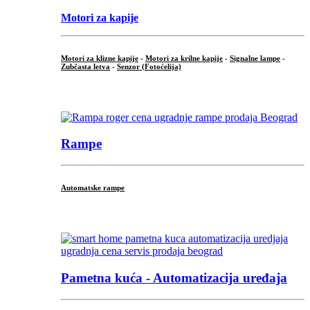
Motori za kapije
Motori za klizne kapije
-
Motori za krilne kapije
-
Signalne lampe
-
Zubčasta letva
-
Senzor (Fotoćelija)
...
Rampe
Automatske rampe
...
Pametna kuća - Automatizacija uređaja