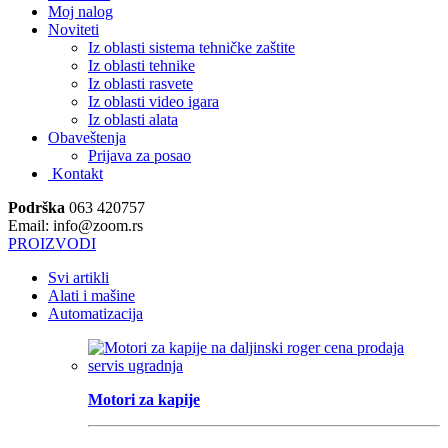
Moj nalog
Noviteti
Iz oblasti sistema tehničke zaštite
Iz oblasti tehnike
Iz oblasti rasvete
Iz oblasti video igara
Iz oblasti alata
Obaveštenja
Prijava za posao
Kontakt
Podrška
063 420757
Email: info@zoom.rs
PROIZVODI
Svi artikli
Alati i mašine
Automatizacija
Motori za kapije