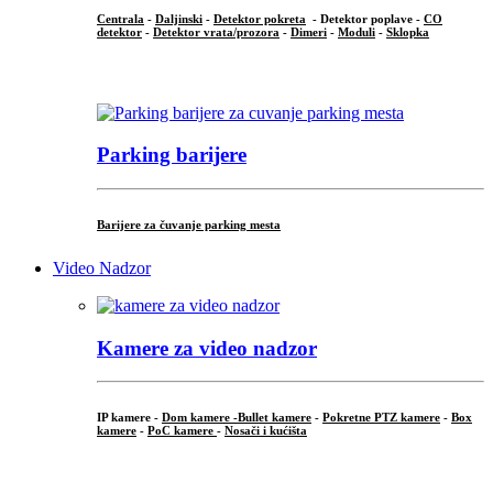
Centrala
-
Daljinski
-
Detektor pokreta
- Detektor poplave -
CO
detektor
-
Detektor vrata/prozora
-
Dimeri
-
Moduli
-
Sklopka
...
Parking barijere
Barijere za čuvanje parking mesta
Video Nadzor
Kamere za video nadzor
IP kamere -
Dom kamere -
Bullet kamere
-
Pokretne PTZ kamere
-
Box
kamere
-
PoC kamere
-
Nosači i kućišta
.