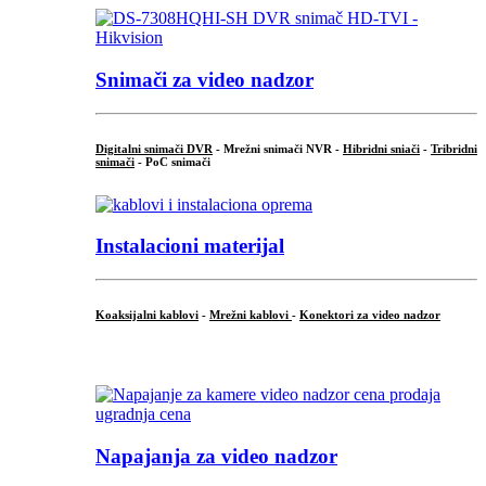
Snimači za video nadzor
Digitalni snimači DVR
- Mrežni snimači NVR -
Hibridni sniači
-
Tribridni
snimači
- PoC snimači
Instalacioni materijal
Koaksijalni kablovi
-
Mrežni kablovi
-
Konektori za video nadzor
...
Napajanja za video nadzor