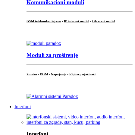
Komunikacioni moduli
GSM telefonska dojava
-
IP internet modul
-
Glasovni modul
...
Moduli za proširenje
Zonsko
-
PGM
-
Napajanje
-
Ripiter pojačivači
...
Interfoni
Interfoni