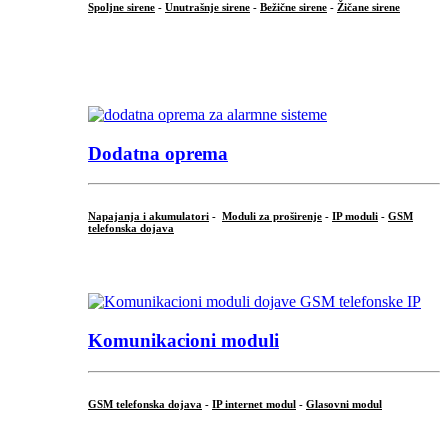
Spoljne sirene
-
Unutrašnje sirene
-
Bežične sirene
-
Žičane sirene
...
.
Dodatna oprema
Napajanja i akumulatori
-
Moduli za proširenje
-
IP moduli
-
GSM
telefonska dojava
...
Komunikacioni moduli
GSM telefonska dojava
-
IP internet modul
-
Glasovni modul
...