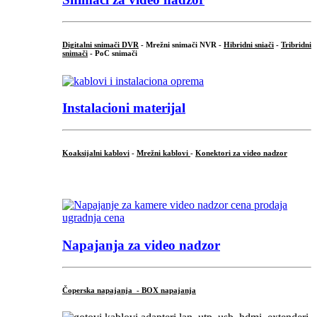
Digitalni snimači DVR
- Mrežni snimači NVR -
Hibridni sniači
-
Tribridni
snimači
- PoC snimači
Instalacioni materijal
Koaksijalni kablovi
-
Mrežni kablovi
-
Konektori za video nadzor
...
Napajanja za video nadzor
Čoperska napajanja - BOX napajanja