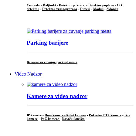
Centrala
-
Daljinski
-
Detektor pokreta
- Detektor poplave -
CO
detektor
-
Detektor vrata/prozora
-
Dimeri
-
Moduli
-
Sklopka
...
Parking barijere
Barijere za čuvanje parking mesta
Video Nadzor
Kamere za video nadzor
IP kamere -
Dom kamere -
Bullet kamere
-
Pokretne PTZ kamere
-
Box
kamere
-
PoC kamere
-
Nosači i kućišta
.