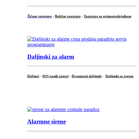
Žičane tastature
-
Bežične tastature
-
Tastature sa primopredajnikom
...
Daljinski za alarm
Daljinci
-
SOS panik tasteri
-
Dvosmerni daljinski
-
Daljinski sa tagom
...
.
Alarmne sirene