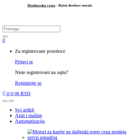
Detektorska vrata
- Ručni detektor metala
.
Search
for:
0
My
Za registrovane posetioce
Account
Prijavi se
Niste registrovani na sajtu?
Registrujte se
0
0,00
RSD
Open
Close
Svi artikli
Alati i mašine
Automatizacija