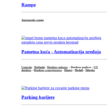
Rampe
Automatske rampe
...
Pametna kuća - Automatizacija uređaja
Centrala
-
Daljinski
-
Detektor pokreta
- Detektor poplave -
CO
detektor
-
Detektor vrata/prozora
-
Dimeri
-
Moduli
-
Sklopka
...
Parking barijere