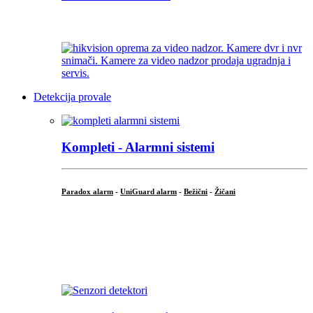
...
Detekcija provale
Kompleti - Alarmni sistemi
Paradox alarm
-
UniGuard alarm
-
Bežični
-
Žičani
...
...
.