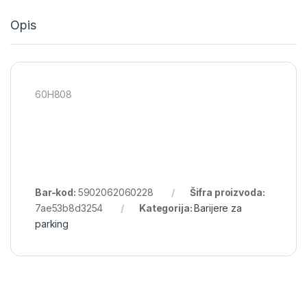
Opis
60H808
Bar-kod:
5902062060228
Šifra proizvoda:
7ae53b8d3254
Kategorija:
Barijere za
parking