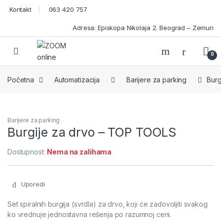
Skip to navigation
Skip to content
Kontakt
063 420 757
Adresa: Episkopa Nikolaja 2. Beograd – Zemun
Open
0
Početna
Automatizacija
Barijere za parking
Burg
Barijere za parking
Burgije za drvo – TOP TOOLS
Dostupnost:
Nema na zalihama
Uporedi
Set spiralnih burgija (svrdla) za drvo, koji će zadovoljiti svakog
ko vrednuje jednostavna rešenja po razumnoj ceni.