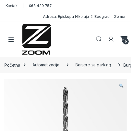
Skip to navigation
Skip to content
Kontakt
063 420 757
Adresa: Episkopa Nikolaja 2. Beograd – Zemun
Open
0
Početna
Automatizacija
Barijere za parking
Bur