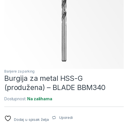
Barijere za parking
Burgija za metal HSS-G
(produžena) – BLADE BBM340
Dostupnost:
Na zalihama
Uporedi
Dodaj u spisak želja