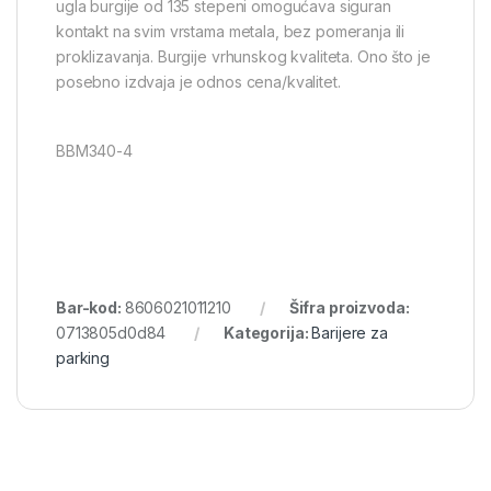
ugla burgije od 135 stepeni omogućava siguran
kontakt na svim vrstama metala, bez pomeranja ili
proklizavanja. Burgije vrhunskog kvaliteta. Ono što je
posebno izdvaja je odnos cena/kvalitet.
BBM340-4
Bar-kod:
8606021011210
Šifra proizvoda:
0713805d0d84
Kategorija:
Barijere za
parking