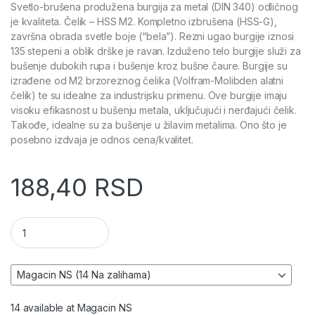
Svetlo-brušena produžena burgija za metal (DIN 340) odličnog
je kvaliteta. Čelik – HSS M2. Kompletno izbrušena (HSS-G),
završna obrada svetle boje (“bela”). Rezni ugao burgije iznosi
135 stepeni a oblik drške je ravan. Izduženo telo burgije služi za
bušenje dubokih rupa i bušenje kroz bušne čaure. Burgije su
izrađene od M2 brzoreznog čelika (Volfram-Molibden alatni
čelik) te su idealne za industrijsku primenu. Ove burgije imaju
visoku efikasnost u bušenju metala, uključujući i nerđajući čelik.
Takođe, idealne su za bušenje u žilavim metalima. Ono što je
posebno izdvaja je odnos cena/kvalitet.
188,40
RSD
Burgija za metal HSS-G (produžena) - BLADE BBM340 količin
14 available at Magacin NS