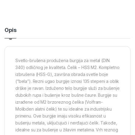
Opis
Svetlo-brušena produžena burgija za metal (DIN
340) odličnog je kvaliteta. Čelik – HSS M2. Kompletno
izbrušena (HSS-G), završna obrada svetle boje
(“bela”). Rezni ugao burgije iznosi 135 stepeni a oblik
drške je ravan. Izduženo telo burgije služi za bušenje
dubokih rupa i bušenje kroz bušne čaure. Burgije su
izrađene od M2 brzoreznog čelika (Volfram-
Molibden alatni čelik) te su idealne za industrijsku
primenu. Ove burgije imaju visoku efikasnost u
bušenju metala, uključujući i nerđajući čelik. Takođe,
idealne su za bušenje u žilavim metalima. Vrh reznog