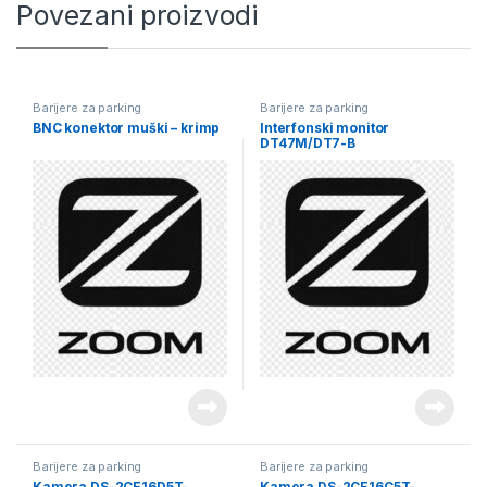
Povezani proizvodi
Barijere za parking
Barijere za parking
BNC konektor muški – krimp
Interfonski monitor
DT47M/DT7-B
Barijere za parking
Barijere za parking
Kamera DS-2CE16D5T-
Kamera DS-2CE16C5T-