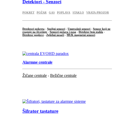
Detektori - Senzori
POKRET
POŽAR
GAS
POPLAVA
STAKLO
VRATA-PROZOR
Detektori pokreta
-
Spoljni senzori
-
Unutrašnji senzori
-
Senzor koji ne
reaguje na životinje
-
Senzori požara i gasa
-
Detektor lom stakla
-
Detektor poplave
-
Zglobni nosači
-
MUK magnetni senzori
.
Alarmne centrale
Žičane centrale
-
Bežične centrale
...
...
Šifrator tastature