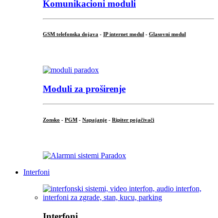
Komunikacioni moduli
GSM telefonska dojava
-
IP internet modul
-
Glasovni modul
...
Moduli za proširenje
Zonsko
-
PGM
-
Napajanje
-
Ripiter pojačivači
...
Interfoni
Interfoni