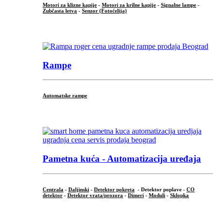
Motori za klizne kapije
-
Motori za krilne kapije
-
Signalne lampe
-
Zubčasta letva
-
Senzor (Fotoćelija)
...
Rampe
Automatske rampe
...
Pametna kuća - Automatizacija uređaja
Centrala
-
Daljinski
-
Detektor pokreta
- Detektor poplave -
CO
detektor
-
Detektor vrata/prozora
-
Dimeri
-
Moduli
-
Sklopka
...