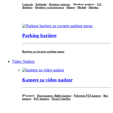
Centrala
-
Daljinski
-
Detektor pokreta
- Detektor poplave -
CO
detektor
-
Detektor vrata/prozora
-
Dimeri
-
Moduli
-
Sklopka
...
Parking barijere
Barijere za čuvanje parking mesta
Video Nadzor
Kamere za video nadzor
IP kamere -
Dom kamere -
Bullet kamere
-
Pokretne PTZ kamere
-
Box
kamere
-
PoC kamere
-
Nosači i kućišta
.