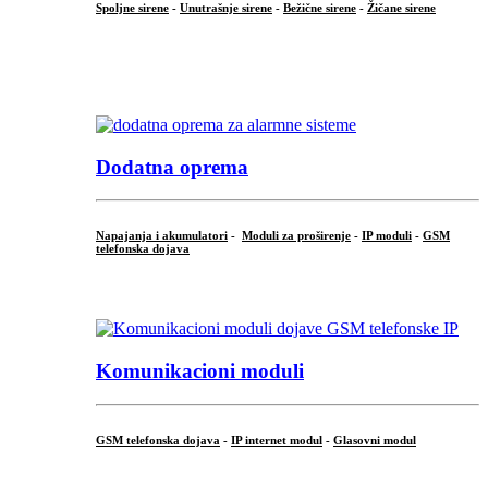
Spoljne sirene
-
Unutrašnje sirene
-
Bežične sirene
-
Žičane sirene
...
.
Dodatna oprema
Napajanja i akumulatori
-
Moduli za proširenje
-
IP moduli
-
GSM
telefonska dojava
...
Komunikacioni moduli
GSM telefonska dojava
-
IP internet modul
-
Glasovni modul
...