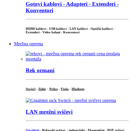
Gotovi kablovi - Adapteri - Extenderi -
Konventori
HDMI kablovi - USB kablovi - LAN kablovi - Optički kablovi -
Extenderi - Video baluni - Konventori
Mrežna oprema
Rek ormani
Stojeći
-
Zidni
-
Police
-
Fioke
-
Hlađenje
LAN mrežni svičevi
Gigabitni
-
Rekovski svičevi
-
industrijski
-
Ekonomični
-
POE svičevi