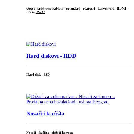
Gotovi priključni kablovi -
extenderi
- adapteri - konventori - HDMI -
USB -
RS232
...
.
Hard diskovi - HDD
Hard disk
-
SSD
...
Nosači i kućišta
Nosači - kućišta - držači kamera