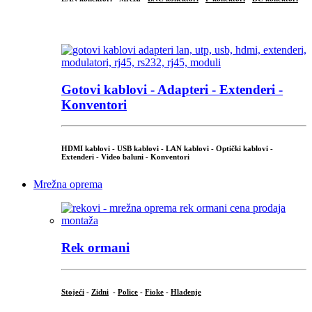
...
Gotovi kablovi - Adapteri - Extenderi -
Konventori
HDMI kablovi - USB kablovi - LAN kablovi - Optički kablovi -
Extenderi - Video baluni - Konventori
Mrežna oprema
Rek ormani
Stojeći
-
Zidni
-
Police
-
Fioke
-
Hlađenje