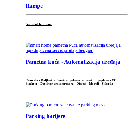
Rampe
Automatske rampe
...
Pametna kuća - Automatizacija uređaja
Centrala
-
Daljinski
-
Detektor pokreta
- Detektor poplave -
CO
detektor
-
Detektor vrata/prozora
-
Dimeri
-
Moduli
-
Sklopka
...
Parking barijere