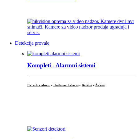
...
Detekcija provale
Kompleti - Alarmni sistemi
Paradox alarm
-
UniGuard alarm
-
Bežični
-
Žičani
...
...
.