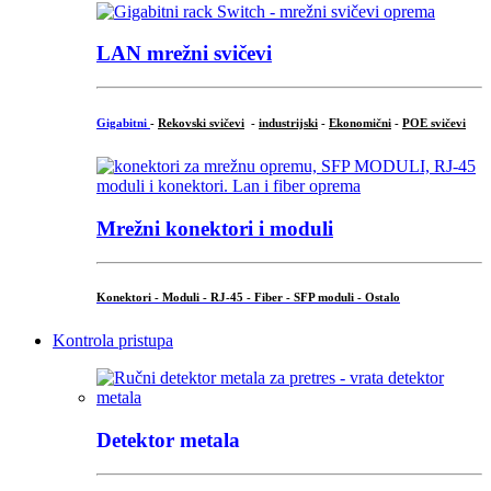
LAN mrežni svičevi
Gigabitni
-
Rekovski svičevi
-
industrijski
-
Ekonomični
-
POE svičevi
Mrežni konektori i moduli
Konektori - Moduli - RJ-45 - Fiber - SFP moduli - Ostalo
Kontrola pristupa
Detektor metala