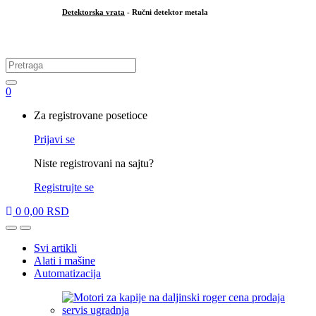
Detektorska vrata
- Ručni detektor metala
.
Search
for:
0
My
Za registrovane posetioce
Account
Prijavi se
Niste registrovani na sajtu?
Registrujte se
0
0,00
RSD
Open
Close
Svi artikli
Alati i mašine
Automatizacija