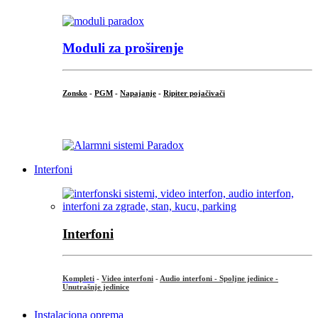
Moduli za proširenje
Zonsko
-
PGM
-
Napajanje
-
Ripiter pojačivači
...
Interfoni
Interfoni
Kompleti
-
Video interfoni
-
Audio interfoni - Spoljne jedinice -
Unutrašnje jedinice
Instalaciona oprema