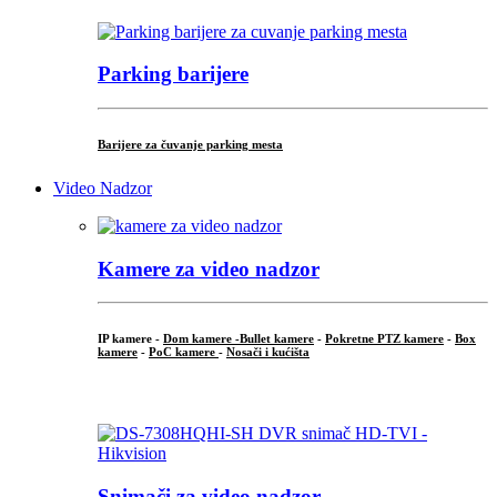
Parking barijere
Barijere za čuvanje parking mesta
Video Nadzor
Kamere za video nadzor
IP kamere -
Dom kamere -
Bullet kamere
-
Pokretne PTZ kamere
-
Box
kamere
-
PoC kamere
-
Nosači i kućišta
.
Snimači za video nadzor