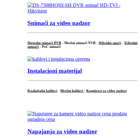
Snimači za video nadzor
Digitalni snimači DVR
- Mrežni snimači NVR -
Hibridni sniači
-
Tribridni
snimači
- PoC snimači
Instalacioni materijal
Koaksijalni kablovi
-
Mrežni kablovi
-
Konektori za video nadzor
...
Napajanja za video nadzor