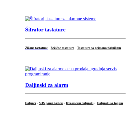
...
Šifrator tastature
Žičane tastature
-
Bežične tastature
-
Tastature sa primopredajnikom
...
Daljinski za alarm
Daljinci
-
SOS panik tasteri
-
Dvosmerni daljinski
-
Daljinski sa tagom
...
.