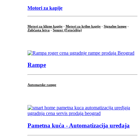
Motori za kapije
Motori za klizne kapije
-
Motori za krilne kapije
-
Signalne lampe
-
Zubčasta letva
-
Senzor (Fotoćelija)
...
Rampe
Automatske rampe
...
Pametna kuća - Automatizacija uređaja