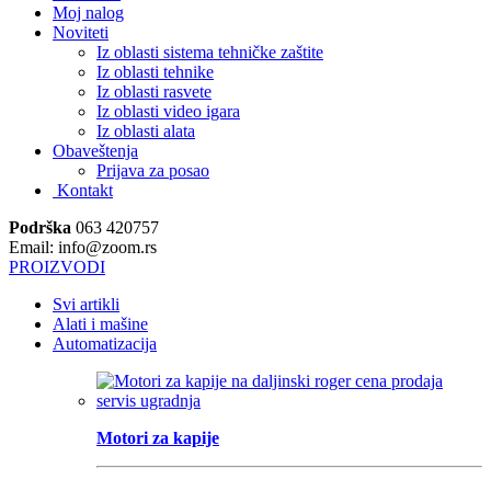
Moj nalog
Noviteti
Iz oblasti sistema tehničke zaštite
Iz oblasti tehnike
Iz oblasti rasvete
Iz oblasti video igara
Iz oblasti alata
Obaveštenja
Prijava za posao
Kontakt
Podrška
063 420757
Email: info@zoom.rs
PROIZVODI
Svi artikli
Alati i mašine
Automatizacija
Motori za kapije