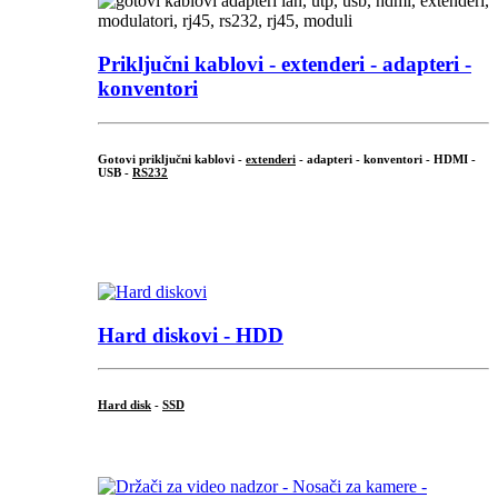
Priključni
kablovi - extenderi - adapteri -
konventori
Gotovi priključni kablovi -
extenderi
- adapteri - konventori - HDMI -
USB -
RS232
...
.
Hard diskovi - HDD
Hard disk
-
SSD
...