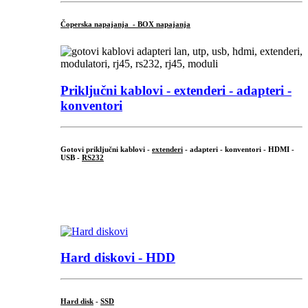
Čoperska napajanja - BOX napajanja
Priključni
kablovi - extenderi - adapteri -
konventori
Gotovi priključni kablovi -
extenderi
- adapteri - konventori - HDMI -
USB -
RS232
...
.
Hard diskovi - HDD
Hard disk
-
SSD