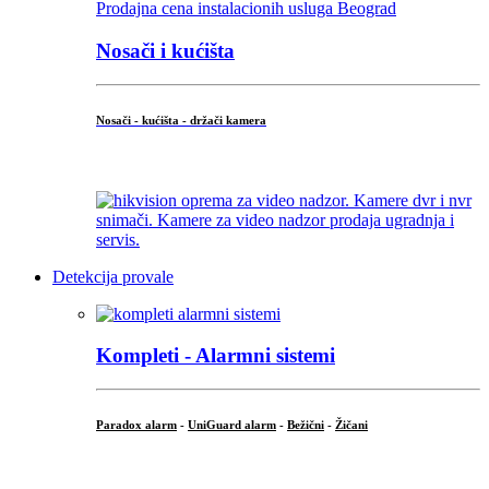
Nosači i kućišta
Nosači - kućišta - držači kamera
...
Detekcija provale
Kompleti - Alarmni sistemi
Paradox alarm
-
UniGuard alarm
-
Bežični
-
Žičani
...