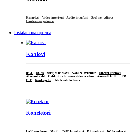
Kompleti
-
Video interfoni
-
Audio interfoni - Spoljne jedinice -
Unutrašnje jedinice
Instalaciona oprema
Kablovi
RG6
-
RG59
- Strujni kablovi - Kabl za zvučnike -
Mrežni kablovi
-
Alarmni kabl
-
Kablovi za kamere video nadzor
-
Antenski kabl
-
UTP
-
FTP
-
Koaksijalni
- Telefonski kablovi
...
Konektori
LAN konektori - Mreža -
BNC konektori
-
F konektori
-
DC konektori