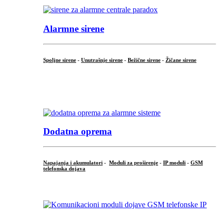
Alarmne sirene
Spoljne sirene
-
Unutrašnje sirene
-
Bežične sirene
-
Žičane sirene
...
.
Dodatna oprema
Napajanja i akumulatori
-
Moduli za proširenje
-
IP moduli
-
GSM
telefonska dojava
...