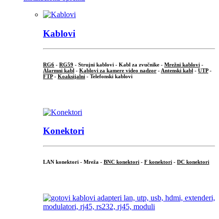
Kablovi
RG6
-
RG59
- Strujni kablovi - Kabl za zvučnike -
Mrežni kablovi
-
Alarmni kabl
-
Kablovi za kamere video nadzor
-
Antenski kabl
-
UTP
-
FTP
-
Koaksijalni
- Telefonski kablovi
...
Konektori
LAN konektori - Mreža -
BNC konektori
-
F konektori
-
DC konektori
...