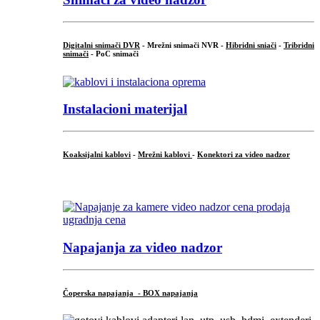
Digitalni snimači DVR
- Mrežni snimači NVR -
Hibridni sniači
-
Tribridni
snimači
- PoC snimači
Instalacioni materijal
Koaksijalni kablovi
-
Mrežni kablovi
-
Konektori za video nadzor
...
Napajanja za video nadzor
Čoperska napajanja - BOX napajanja