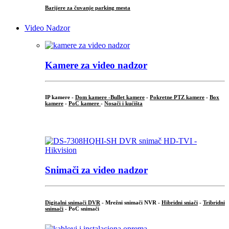
Barijere za čuvanje parking mesta
Video Nadzor
Kamere za video nadzor
IP kamere -
Dom kamere -
Bullet kamere
-
Pokretne PTZ kamere
-
Box
kamere
-
PoC kamere
-
Nosači i kućišta
.
Snimači za video nadzor
Digitalni snimači DVR
- Mrežni snimači NVR -
Hibridni sniači
-
Tribridni
snimači
- PoC snimači