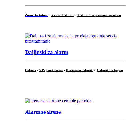
Žičane tastature
-
Bežične tastature
-
Tastature sa primopredajnikom
...
Daljinski za alarm
Daljinci
-
SOS panik tasteri
-
Dvosmerni daljinski
-
Daljinski sa tagom
...
.
Alarmne sirene