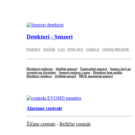
...
.
Detektori - Senzori
POKRET
POŽAR
GAS
POPLAVA
STAKLO
VRATA-PROZOR
Detektori pokreta
-
Spoljni senzori
-
Unutrašnji senzori
-
Senzor koji ne
reaguje na životinje
-
Senzori požara i gasa
-
Detektor lom stakla
-
Detektor poplave
-
Zglobni nosači
-
MUK magnetni senzori
.
Alarmne centrale
Žičane centrale
-
Bežične centrale
...