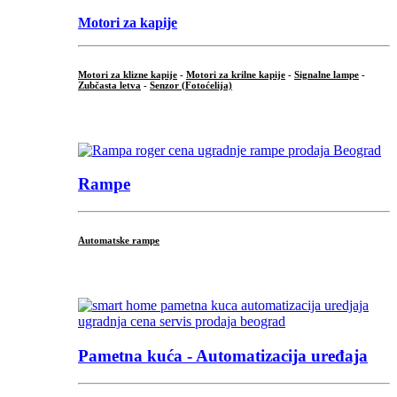
Motori za kapije
Motori za klizne kapije
-
Motori za krilne kapije
-
Signalne lampe
-
Zubčasta letva
-
Senzor (Fotoćelija)
...
Rampe
Automatske rampe
...
Pametna kuća - Automatizacija uređaja