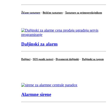
Žičane tastature
-
Bežične tastature
-
Tastature sa primopredajnikom
...
Daljinski za alarm
Daljinci
-
SOS panik tasteri
-
Dvosmerni daljinski
-
Daljinski sa tagom
...
.
Alarmne sirene