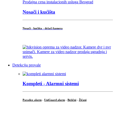
Nosači i kućišta
Nosači - kućišta - držači kamera
...
Detekcija provale
Kompleti - Alarmni sistemi
Paradox alarm
-
UniGuard alarm
-
Bežični
-
Žičani
...