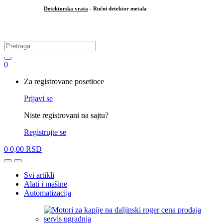
Detektorska vrata
- Ručni detektor metala
.
Search
for:
0
My
Za registrovane posetioce
Account
Prijavi se
Niste registrovani na sajtu?
Registrujte se
0
0,00
RSD
Open
Close
Svi artikli
Alati i mašine
Automatizacija