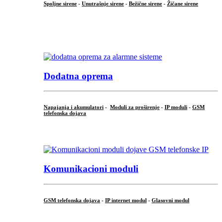
Spoljne sirene
-
Unutrašnje sirene
-
Bežične sirene
-
Žičane sirene
...
.
Dodatna oprema
Napajanja i akumulatori
-
Moduli za proširenje
-
IP moduli
-
GSM
telefonska dojava
...
Komunikacioni moduli
GSM telefonska dojava
-
IP internet modul
-
Glasovni modul
...