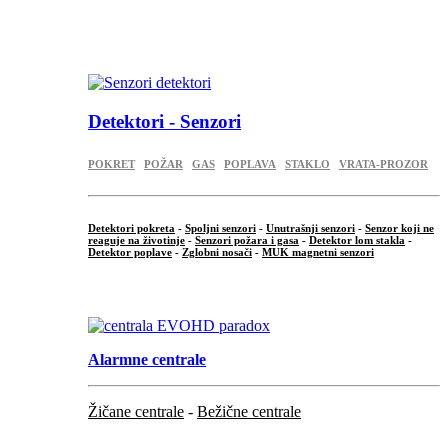
...
.
Detektori - Senzori
POKRET
POŽAR
GAS
POPLAVA
STAKLO
VRATA-PROZOR
Detektori pokreta
-
Spoljni senzori
-
Unutrašnji senzori
-
Senzor koji ne
reaguje na životinje
-
Senzori požara i gasa
-
Detektor lom stakla
-
Detektor poplave
-
Zglobni nosači
-
MUK magnetni senzori
.
Alarmne centrale
Žičane centrale
-
Bežične centrale
...