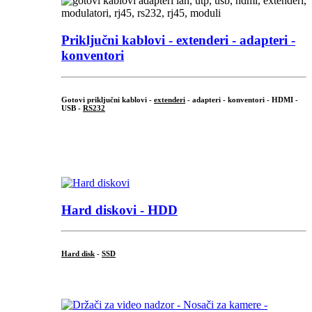
Priključni
kablovi - extenderi - adapteri -
konventori
Gotovi priključni kablovi -
extenderi
- adapteri - konventori - HDMI -
USB -
RS232
...
.
Hard diskovi - HDD
Hard disk
-
SSD
...