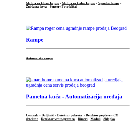
Motori za klizne kapije
-
Motori za krilne kapije
-
Signalne lampe
-
Zubčasta letva
-
Senzor (Fotoćelija)
...
Rampe
Automatske rampe
...
Pametna kuća - Automatizacija uređaja
Centrala
-
Daljinski
-
Detektor pokreta
- Detektor poplave -
CO
detektor
-
Detektor vrata/prozora
-
Dimeri
-
Moduli
-
Sklopka
...