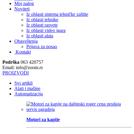
Moj nalog
Noviteti
Iz oblasti sistema tehničke zaštite
Iz oblasti tehnike
Iz oblasti rasvete
Iz oblasti video igara
Iz oblasti alata
Obaveštenja
Prijava za posao
Kontakt
Podrška
063 420757
Email: info@zoom.rs
PROIZVODI
Svi artikli
Alati i mašine
Automatizacija
Motori za kapije