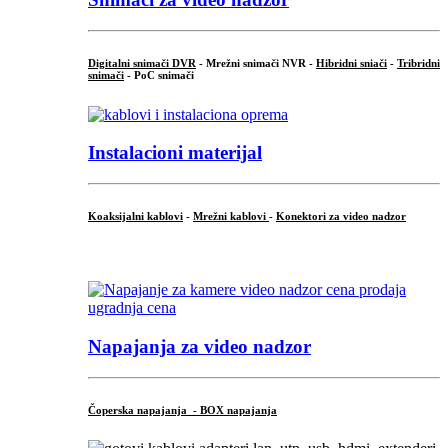
Digitalni snimači DVR
- Mrežni snimači NVR -
Hibridni sniači
-
Tribridni
snimači
- PoC snimači
Instalacioni materijal
Koaksijalni kablovi
-
Mrežni kablovi
-
Konektori za video nadzor
...
Napajanja za video nadzor
Čoperska napajanja - BOX napajanja