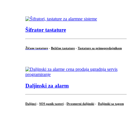
...
Šifrator tastature
Žičane tastature
-
Bežične tastature
-
Tastature sa primopredajnikom
...
Daljinski za alarm
Daljinci
-
SOS panik tasteri
-
Dvosmerni daljinski
-
Daljinski sa tagom
...
.