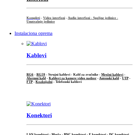
Kompleti
-
Video interfoni
-
Audio interfoni - Spoljne jedinice -
Unutrašnje jedinice
Instalaciona oprema
Kablovi
RG6
-
RG59
- Strujni kablovi - Kabl za zvučnike -
Mrežni kablovi
-
Alarmni kabl
-
Kablovi za kamere video nadzor
-
Antenski kabl
-
UTP
-
FTP
-
Koaksijalni
- Telefonski kablovi
...
Konektori
LAN konektori - Mreža -
BNC konektori
-
F konektori
-
DC konektori