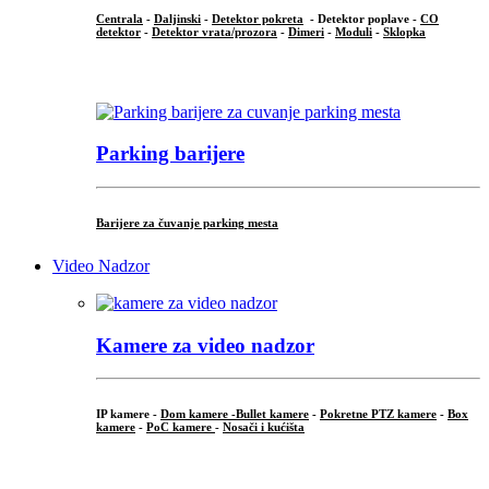
Centrala
-
Daljinski
-
Detektor pokreta
- Detektor poplave -
CO
detektor
-
Detektor vrata/prozora
-
Dimeri
-
Moduli
-
Sklopka
...
Parking barijere
Barijere za čuvanje parking mesta
Video Nadzor
Kamere za video nadzor
IP kamere -
Dom kamere -
Bullet kamere
-
Pokretne PTZ kamere
-
Box
kamere
-
PoC kamere
-
Nosači i kućišta
.