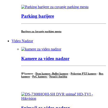
Parking barijere
Barijere za čuvanje parking mesta
Video Nadzor
Kamere za video nadzor
IP kamere -
Dom kamere -
Bullet kamere
-
Pokretne PTZ kamere
-
Box
kamere
-
PoC kamere
-
Nosači i kućišta
.
Snimači za video nadzor