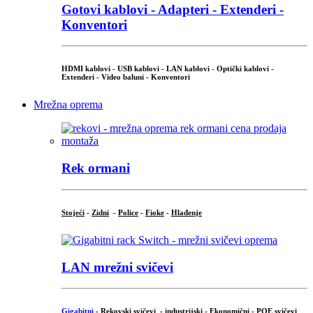
Gotovi kablovi - Adapteri - Extenderi -
Konventori
HDMI kablovi - USB kablovi - LAN kablovi - Optički kablovi -
Extenderi - Video baluni - Konventori
Mrežna oprema
Rek ormani
Stojeći
-
Zidni
-
Police
-
Fioke
-
Hlađenje
LAN mrežni svičevi
Gigabitni
-
Rekovski svičevi
-
industrijski
-
Ekonomični
-
POE svičevi