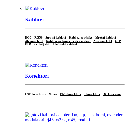
Kablovi
RG6
-
RG59
- Strujni kablovi - Kabl za zvučnike -
Mrežni kablovi
-
Alarmni kabl
-
Kablovi za kamere video nadzor
-
Antenski kabl
-
UTP
-
FTP
-
Koaksijalni
- Telefonski kablovi
...
Konektori
LAN konektori - Mreža -
BNC konektori
-
F konektori
-
DC konektori
...