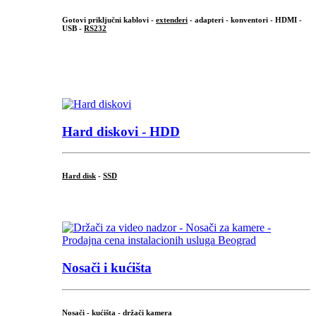
Gotovi priključni kablovi -
extenderi
- adapteri - konventori - HDMI -
USB -
RS232
...
.
Hard diskovi - HDD
Hard disk
-
SSD
...
Nosači i kućišta
Nosači - kućišta - držači kamera