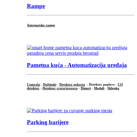
Rampe
Automatske rampe
...
Pametna kuća - Automatizacija uređaja
Centrala
-
Daljinski
-
Detektor pokreta
- Detektor poplave -
CO
detektor
-
Detektor vrata/prozora
-
Dimeri
-
Moduli
-
Sklopka
...
Parking barijere