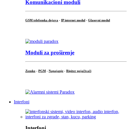
Komunikacioni moduli
GSM telefonska dojava
-
IP internet modul
-
Glasovni modul
...
Moduli za proširenje
Zonsko
-
PGM
-
Napajanje
-
Ripiter pojačivači
...
Interfoni
Interfoni