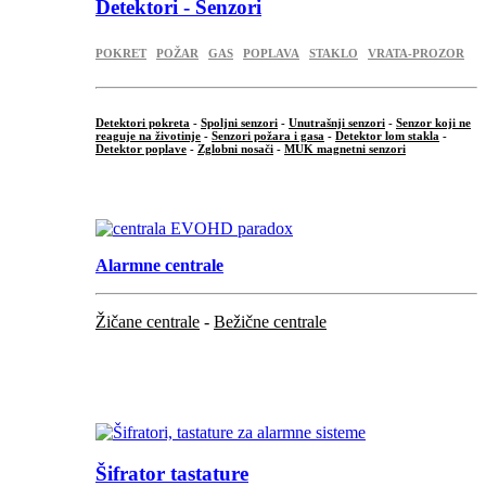
Detektori - Senzori
POKRET
POŽAR
GAS
POPLAVA
STAKLO
VRATA-PROZOR
Detektori pokreta
-
Spoljni senzori
-
Unutrašnji senzori
-
Senzor koji ne
reaguje na životinje
-
Senzori požara i gasa
-
Detektor lom stakla
-
Detektor poplave
-
Zglobni nosači
-
MUK magnetni senzori
.
Alarmne centrale
Žičane centrale
-
Bežične centrale
...
...
Šifrator tastature