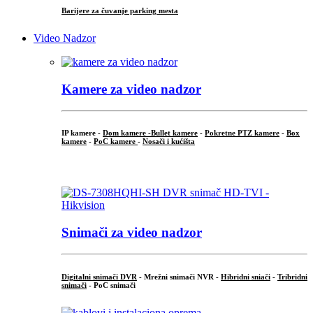
Barijere za čuvanje parking mesta
Video Nadzor
Kamere za video nadzor
IP kamere -
Dom kamere -
Bullet kamere
-
Pokretne PTZ kamere
-
Box
kamere
-
PoC kamere
-
Nosači i kućišta
.
Snimači za video nadzor
Digitalni snimači DVR
- Mrežni snimači NVR -
Hibridni sniači
-
Tribridni
snimači
- PoC snimači