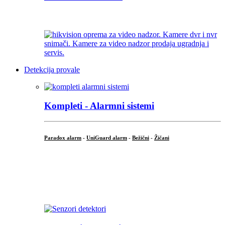
...
Detekcija provale
Kompleti - Alarmni sistemi
Paradox alarm
-
UniGuard alarm
-
Bežični
-
Žičani
...
...
.