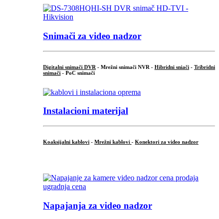
Snimači za video nadzor
Digitalni snimači DVR
- Mrežni snimači NVR -
Hibridni sniači
-
Tribridni
snimači
- PoC snimači
Instalacioni materijal
Koaksijalni kablovi
-
Mrežni kablovi
-
Konektori za video nadzor
...
Napajanja za video nadzor