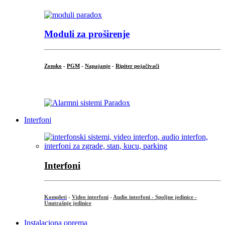
Moduli za proširenje
Zonsko
-
PGM
-
Napajanje
-
Ripiter pojačivači
...
Interfoni
Interfoni
Kompleti
-
Video interfoni
-
Audio interfoni - Spoljne jedinice -
Unutrašnje jedinice
Instalaciona oprema