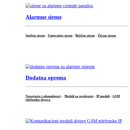
Alarmne sirene
Spoljne sirene
-
Unutrašnje sirene
-
Bežične sirene
-
Žičane sirene
...
.
Dodatna oprema
Napajanja i akumulatori
-
Moduli za proširenje
-
IP moduli
-
GSM
telefonska dojava
...