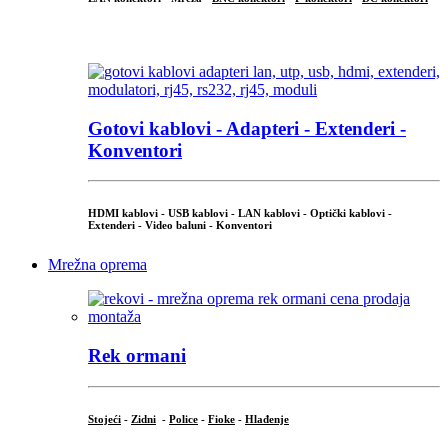
...
Gotovi kablovi - Adapteri - Extenderi -
Konventori
HDMI kablovi - USB kablovi - LAN kablovi - Optički kablovi -
Extenderi - Video baluni - Konventori
Mrežna oprema
Rek ormani
Stojeći
-
Zidni
-
Police
-
Fioke
-
Hlađenje