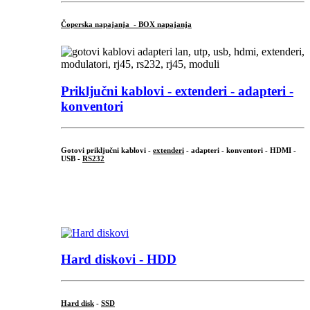
Čoperska napajanja - BOX napajanja
Priključni
kablovi - extenderi - adapteri -
konventori
Gotovi priključni kablovi -
extenderi
- adapteri - konventori - HDMI -
USB -
RS232
...
.
Hard diskovi - HDD
Hard disk
-
SSD