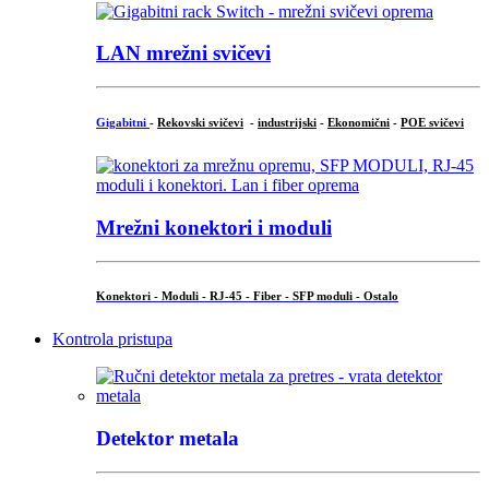
LAN mrežni svičevi
Gigabitni
-
Rekovski svičevi
-
industrijski
-
Ekonomični
-
POE svičevi
Mrežni konektori i moduli
Konektori - Moduli - RJ-45 - Fiber - SFP moduli - Ostalo
Kontrola pristupa
Detektor metala