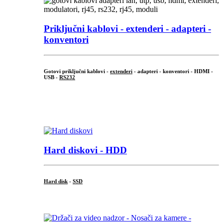
Priključni
kablovi - extenderi - adapteri -
konventori
Gotovi priključni kablovi -
extenderi
- adapteri - konventori - HDMI -
USB -
RS232
...
.
Hard diskovi - HDD
Hard disk
-
SSD
...