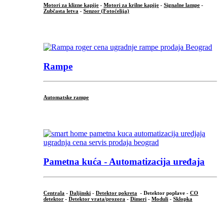
Motori za klizne kapije
-
Motori za krilne kapije
-
Signalne lampe
-
Zubčasta letva
-
Senzor (Fotoćelija)
...
Rampe
Automatske rampe
...
Pametna kuća - Automatizacija uređaja
Centrala
-
Daljinski
-
Detektor pokreta
- Detektor poplave -
CO
detektor
-
Detektor vrata/prozora
-
Dimeri
-
Moduli
-
Sklopka
...