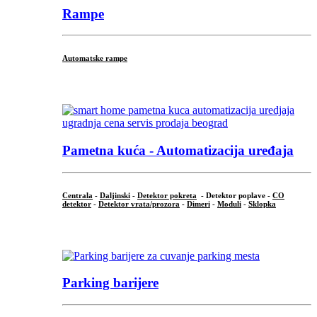
Rampe
Automatske rampe
...
Pametna kuća - Automatizacija uređaja
Centrala
-
Daljinski
-
Detektor pokreta
- Detektor poplave -
CO
detektor
-
Detektor vrata/prozora
-
Dimeri
-
Moduli
-
Sklopka
...
Parking barijere