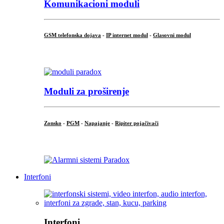
Komunikacioni moduli
GSM telefonska dojava
-
IP internet modul
-
Glasovni modul
...
Moduli za proširenje
Zonsko
-
PGM
-
Napajanje
-
Ripiter pojačivači
...
Interfoni
Interfoni