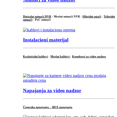
Digitalni snimači DVR
- Mrežni snimači NVR -
Hibridni sniači
-
Tribridni
snimači
- PoC snimači
Instalacioni materijal
Koaksijalni kablovi
-
Mrežni kablovi
-
Konektori za video nadzor
...
Napajanja za video nadzor
Čoperska napajanja - BOX napajanja