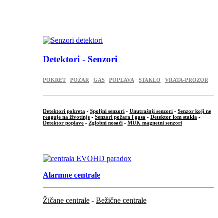
...
.
Detektori - Senzori
POKRET
POŽAR
GAS
POPLAVA
STAKLO
VRATA-PROZOR
Detektori pokreta
-
Spoljni senzori
-
Unutrašnji senzori
-
Senzor koji ne
reaguje na životinje
-
Senzori požara i gasa
-
Detektor lom stakla
-
Detektor poplave
-
Zglobni nosači
-
MUK magnetni senzori
.
Alarmne centrale
Žičane centrale
-
Bežične centrale
...