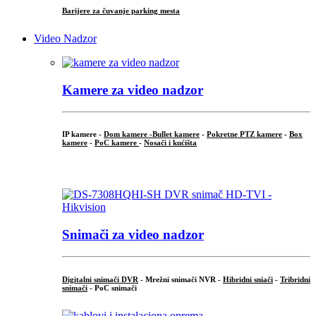
Barijere za čuvanje parking mesta
Video Nadzor
Kamere za video nadzor
IP kamere -
Dom kamere -
Bullet kamere
-
Pokretne PTZ kamere
-
Box
kamere
-
PoC kamere
-
Nosači i kućišta
.
Snimači za video nadzor
Digitalni snimači DVR
- Mrežni snimači NVR -
Hibridni sniači
-
Tribridni
snimači
- PoC snimači