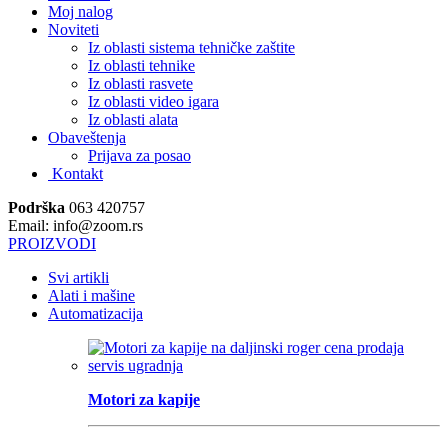
Moj nalog
Noviteti
Iz oblasti sistema tehničke zaštite
Iz oblasti tehnike
Iz oblasti rasvete
Iz oblasti video igara
Iz oblasti alata
Obaveštenja
Prijava za posao
Kontakt
Podrška
063 420757
Email: info@zoom.rs
PROIZVODI
Svi artikli
Alati i mašine
Automatizacija
Motori za kapije