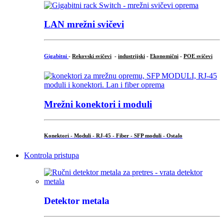
LAN mrežni svičevi
Gigabitni
-
Rekovski svičevi
-
industrijski
-
Ekonomični
-
POE svičevi
Mrežni konektori i moduli
Konektori - Moduli - RJ-45 - Fiber - SFP moduli - Ostalo
Kontrola pristupa
Detektor metala