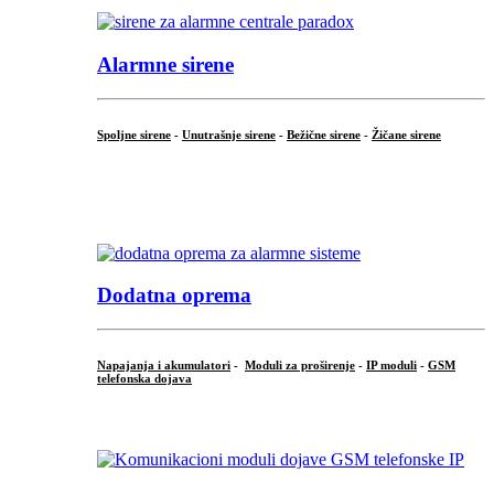
Alarmne sirene
Spoljne sirene
-
Unutrašnje sirene
-
Bežične sirene
-
Žičane sirene
...
.
Dodatna oprema
Napajanja i akumulatori
-
Moduli za proširenje
-
IP moduli
-
GSM
telefonska dojava
...