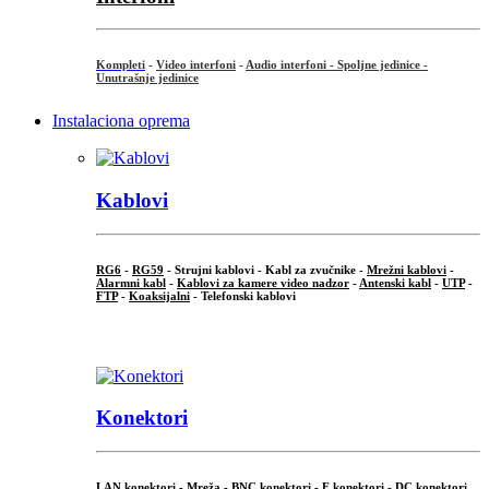
Kompleti
-
Video interfoni
-
Audio interfoni - Spoljne jedinice -
Unutrašnje jedinice
Instalaciona oprema
Kablovi
RG6
-
RG59
- Strujni kablovi - Kabl za zvučnike -
Mrežni kablovi
-
Alarmni kabl
-
Kablovi za kamere video nadzor
-
Antenski kabl
-
UTP
-
FTP
-
Koaksijalni
- Telefonski kablovi
...
Konektori
LAN konektori - Mreža -
BNC konektori
-
F konektori
-
DC konektori