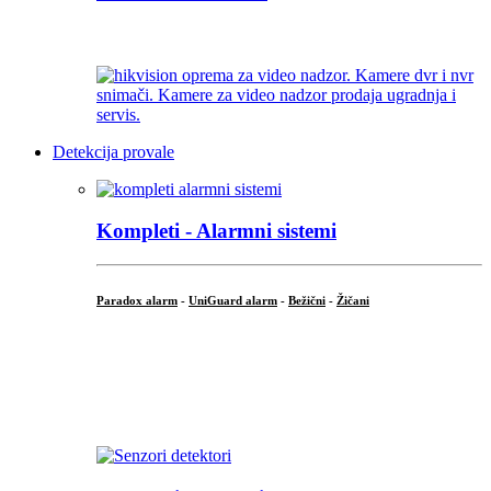
...
Detekcija provale
Kompleti - Alarmni sistemi
Paradox alarm
-
UniGuard alarm
-
Bežični
-
Žičani
...
...
.