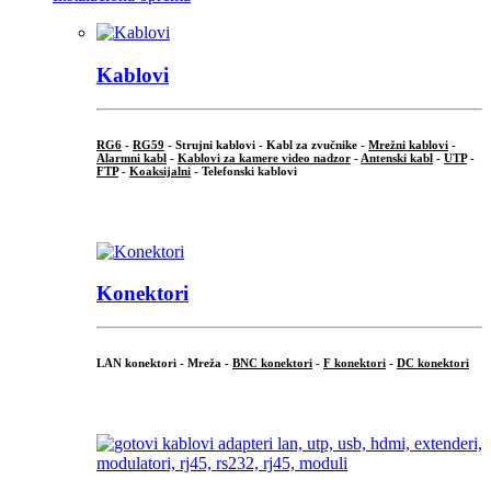
Kablovi
RG6
-
RG59
- Strujni kablovi - Kabl za zvučnike -
Mrežni kablovi
-
Alarmni kabl
-
Kablovi za kamere video nadzor
-
Antenski kabl
-
UTP
-
FTP
-
Koaksijalni
- Telefonski kablovi
...
Konektori
LAN konektori - Mreža -
BNC konektori
-
F konektori
-
DC konektori
...