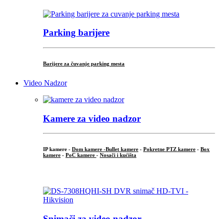
Parking barijere
Barijere za čuvanje parking mesta
Video Nadzor
Kamere za video nadzor
IP kamere -
Dom kamere -
Bullet kamere
-
Pokretne PTZ kamere
-
Box
kamere
-
PoC kamere
-
Nosači i kućišta
.
Snimači za video nadzor