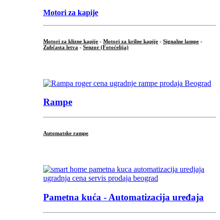
Motori za kapije
Motori za klizne kapije
-
Motori za krilne kapije
-
Signalne lampe
-
Zubčasta letva
-
Senzor (Fotoćelija)
...
Rampe
Automatske rampe
...
Pametna kuća - Automatizacija uređaja