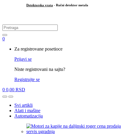
Detektorska vrata
- Ručni detektor metala
.
Search
for:
0
My
Za registrovane posetioce
Account
Prijavi se
Niste registrovani na sajtu?
Registrujte se
0
0,00
RSD
Open
Close
Svi artikli
Alati i mašine
Automatizacija