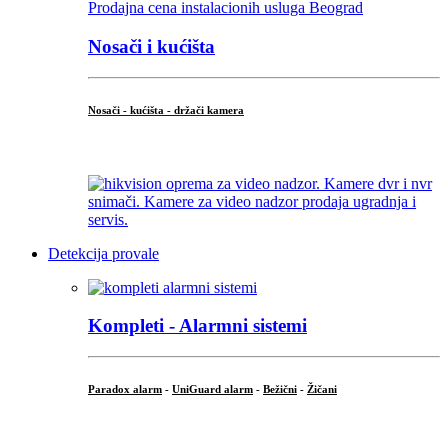
Nosači i kućišta
Nosači - kućišta - držači kamera
...
Detekcija provale
Kompleti - Alarmni sistemi
Paradox alarm
-
UniGuard alarm
-
Bežični
-
Žičani
...