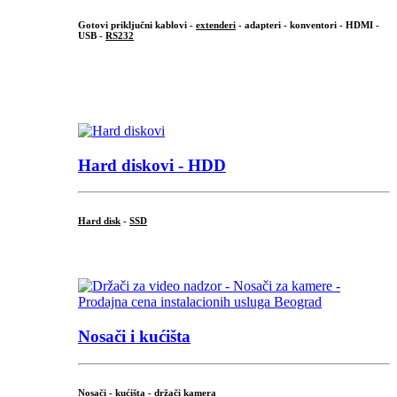
Gotovi priključni kablovi -
extenderi
- adapteri - konventori - HDMI -
USB -
RS232
...
.
Hard diskovi - HDD
Hard disk
-
SSD
...
Nosači i kućišta
Nosači - kućišta - držači kamera