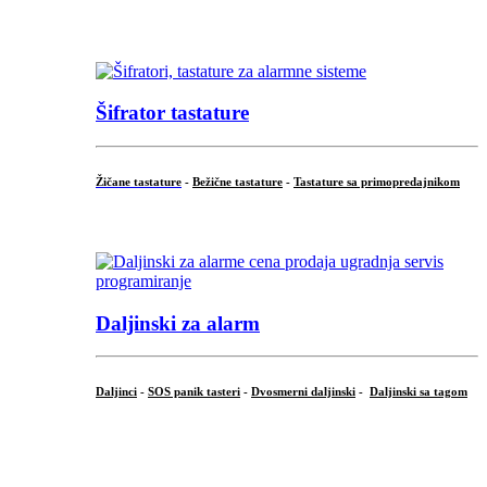
...
Šifrator tastature
Žičane tastature
-
Bežične tastature
-
Tastature sa primopredajnikom
...
Daljinski za alarm
Daljinci
-
SOS panik tasteri
-
Dvosmerni daljinski
-
Daljinski sa tagom
...
.