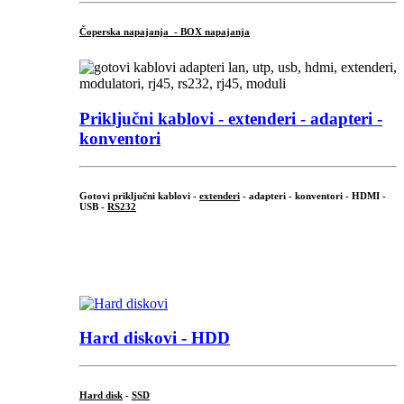
Čoperska napajanja - BOX napajanja
Priključni
kablovi - extenderi - adapteri -
konventori
Gotovi priključni kablovi -
extenderi
- adapteri - konventori - HDMI -
USB -
RS232
...
.
Hard diskovi - HDD
Hard disk
-
SSD