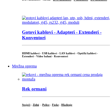
...
Gotovi kablovi - Adapteri - Extenderi -
Konventori
HDMI kablovi - USB kablovi - LAN kablovi - Optički kablovi -
Extenderi - Video baluni - Konventori
Mrežna oprema
Rek ormani
Stojeći
-
Zidni
-
Police
-
Fioke
-
Hlađenje