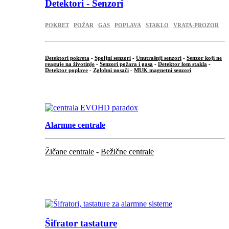
Detektori - Senzori
POKRET
POŽAR
GAS
POPLAVA
STAKLO
VRATA-PROZOR
Detektori pokreta
-
Spoljni senzori
-
Unutrašnji senzori
-
Senzor koji ne
reaguje na životinje
-
Senzori požara i gasa
-
Detektor lom stakla
-
Detektor poplave
-
Zglobni nosači
-
MUK magnetni senzori
.
Alarmne centrale
Žičane centrale
-
Bežične centrale
...
...
Šifrator tastature