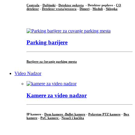
Centrala
-
Daljinski
-
Detektor pokreta
- Detektor poplave -
CO
detektor
-
Detektor vrata/prozora
-
Dimeri
-
Moduli
-
Sklopka
...
Parking barijere
Barijere za čuvanje parking mesta
Video Nadzor
Kamere za video nadzor
IP kamere -
Dom kamere -
Bullet kamere
-
Pokretne PTZ kamere
-
Box
kamere
-
PoC kamere
-
Nosači i kućišta
.