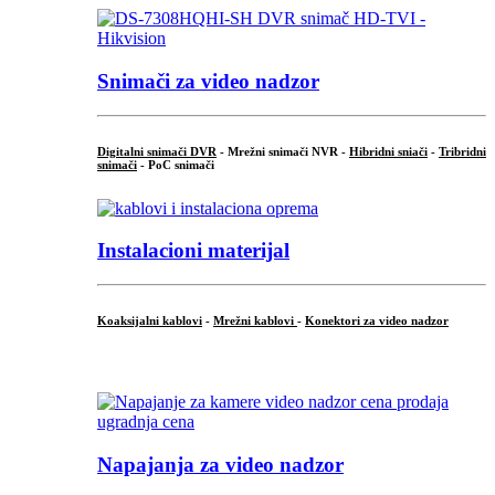
Snimači za video nadzor
Digitalni snimači DVR
- Mrežni snimači NVR -
Hibridni sniači
-
Tribridni
snimači
- PoC snimači
Instalacioni materijal
Koaksijalni kablovi
-
Mrežni kablovi
-
Konektori za video nadzor
...
Napajanja za video nadzor