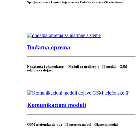
Spoljne sirene
-
Unutrašnje sirene
-
Bežične sirene
-
Žičane sirene
...
.
Dodatna oprema
Napajanja i akumulatori
-
Moduli za proširenje
-
IP moduli
-
GSM
telefonska dojava
...
Komunikacioni moduli
GSM telefonska dojava
-
IP internet modul
-
Glasovni modul
...