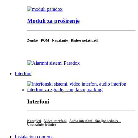
Moduli za proširenje
Zonsko
-
PGM
-
Napajanje
-
Ripiter pojačivači
...
Interfoni
Interfoni
Kompleti
-
Video interfoni
-
Audio interfoni - Spoljne jedinice -
Unutrašnje jedinice
Instalaciona oprema