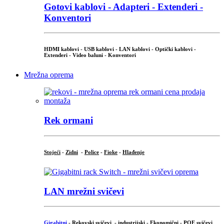
Gotovi kablovi - Adapteri - Extenderi -
Konventori
HDMI kablovi - USB kablovi - LAN kablovi - Optički kablovi -
Extenderi - Video baluni - Konventori
Mrežna oprema
Rek ormani
Stojeći
-
Zidni
-
Police
-
Fioke
-
Hlađenje
LAN mrežni svičevi
Gigabitni
-
Rekovski svičevi
-
industrijski
-
Ekonomični
-
POE svičevi