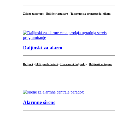
Žičane tastature
-
Bežične tastature
-
Tastature sa primopredajnikom
...
Daljinski za alarm
Daljinci
-
SOS panik tasteri
-
Dvosmerni daljinski
-
Daljinski sa tagom
...
.
Alarmne sirene