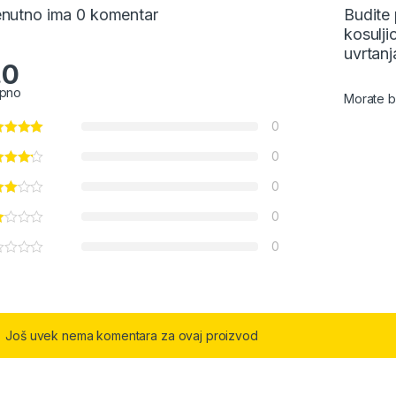
enutno ima 0 komentar
Budite 
kosulji
uvrtan
.0
pno
Morate b
0
0
0
0
0
Još uvek nema komentara za ovaj proizvod