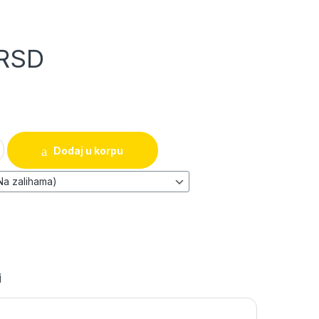
RSD
uljicom - matica (navoj izlazi prilikom uvrtanja) 14x200 količina
Dodaj u korpu
i