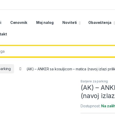
i
Cenovnik
Moj nalog
Noviteti
Obaveštenja
takt
r:
parking
(AK) – ANKER sa kosuljicom – matica (navoj izlazi pri
Barijere za parking
(AK) – ANK
(navoj izla
Dostupnost:
Na zal