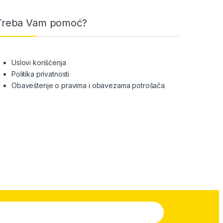
Treba Vam pomoć?
Uslovi korišćenja
Politika privatnosti
Obaveštenje o pravima i obavezama potrošača