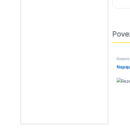
Pove
Barijere
Napaj