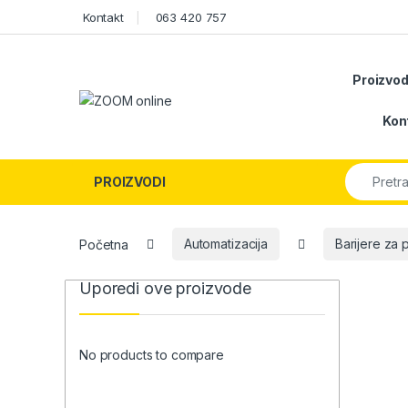
Skip to navigation
Skip to content
Kontakt
063 420 757
Proizvod
Kon
Search fo
PROIZVODI
Početna
Automatizacija
Barijere za 
Uporedi ove proizvode
No products to compare