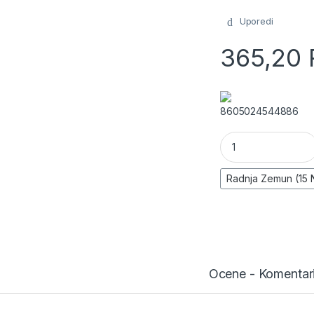
Uporedi
365,20
8605024544886
(AK) - ANKER sa kos
Ocene - Komentar