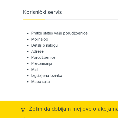
Brands Carousel
Korisnički servis
Pratite status vaše porudžbenice
Moj nalog
Detalji o nalogu
Adrese
Porudžbenice
Preuzimanja
Mail
Izgubljena lozinka
Mapa sajta
Želim da dobijam mejlove o akcijama