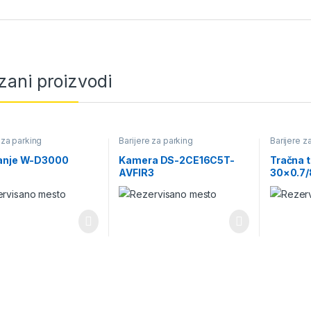
zani proizvodi
 za parking
Barijere za parking
Barijere z
anje W-D3000
Kamera DS-2CE16C5T-
Tračna 
AVFIR3
30×0.7/