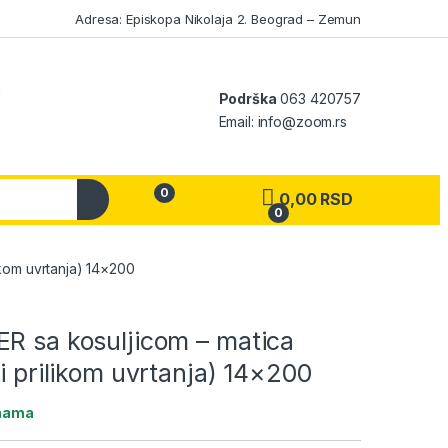
Adresa: Episkopa Nikolaja 2. Beograd – Zemun
Podrška
063 420757
Email: info@zoom.rs
0
0,00
RSD
0
My Account
likom uvrtanja) 14×200
ER sa kosuljicom – matica
zi prilikom uvrtanja) 14×200
ihama