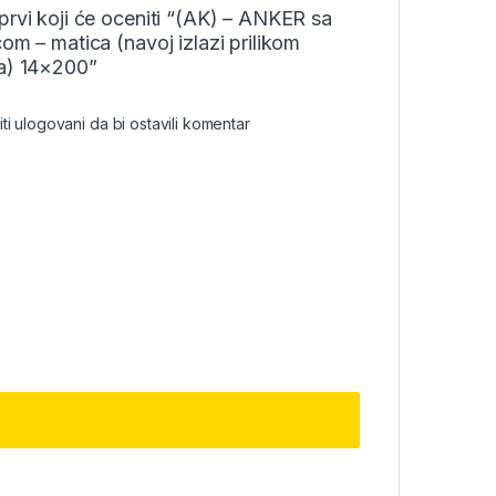
prvi koji će oceniti “(AK) – ANKER sa
com – matica (navoj izlazi prilikom
ja) 14×200”
iti
ulogovani
da bi ostavili komentar