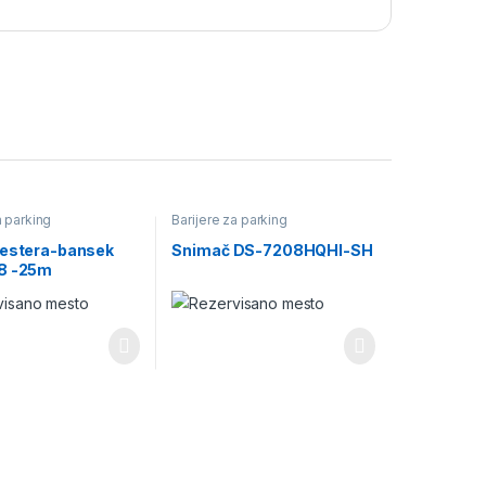
a parking
Barijere za parking
testera-bansek
Snimač DS-7208HQHI-SH
8 -25m