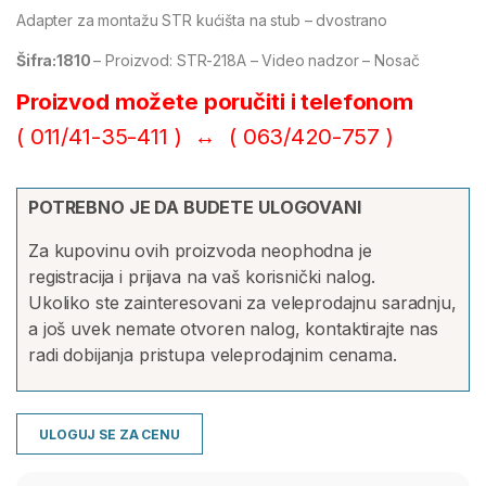
Adapter za montažu STR kućišta na stub – dvostrano
Šifra:1810
– Proizvod: STR-218А – Video nadzor – Nosač
Proizvod možete poručiti i telefonom
( 011/41-35-411 ) ↔ (
063/420-757 )
POTREBNO JE DA BUDETE ULOGOVANI
Za kupovinu ovih proizvoda neophodna je
registracija i prijava na vaš korisnički nalog.
Ukoliko ste zainteresovani za veleprodajnu saradnju,
a još uvek nemate otvoren nalog, kontaktirajte nas
radi dobijanja pristupa veleprodajnim cenama.
ULOGUJ SE ZA CENU