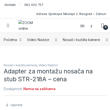
Skip to navigation
Skip to content
Kontakt
063 420 757
Adresa: Episkopa Nikolaja 2. Beograd – Zemun
Open
0
Početna
Video Nadzor
Nosači i kućišta kamere
Nosači i kućišta kamere
,
Video Nadzor
Adapter za montažu nosača na
stub STR-218А – cena
Dostupnost:
Nema na zalihama
Uporedi