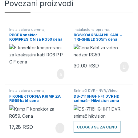
Povezani proizvodi
Instalaciona oprema
,
Instalaciona oprema
,
instalaciona oprema za video
instalaciona oprema za video
PPCF Konektor
RG6 KOAKSIJALNI KABL –
nadzor
,
Konektori
,
Konektori za
nadzor
,
Kablovi
,
Kablovi za
KOMPRESION za RG59 cena
TRI-SHIELD 305m cena
video nadzor
,
Video Nadzor
video nadzor
,
Video Nadzor
30,00
RSD
Instalaciona oprema
,
Snimači DVR - NVR
,
Video
instalaciona oprema za video
Nadzor
F KONEKTOR NA KRIMP ZA
DS-7116HGHI-F1 DVR HD
nadzor
,
Konektori
,
Konektori za
RG59 kabl cena
snimač – Hikvision cena
video nadzor
,
Video Nadzor
17,28
RSD
ULOGUJ SE ZA CENU