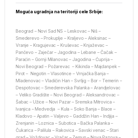
Moguća ugradnja na teritoriji cele Srbije:
Beograd – Novi Sad NS – Leskovac – Niš –
Smederevo – Prokuplje – Kraljevo – Aleksinac –
Vranje – Kragujevac – Kruševac – Knjaževac –
Pančevo – Zaječar – Jagodina – Lebane – Čačak –
Paraćin – Gornji Milanovac – Jagodina – Ćuprija –
Novi Beograd – Požarevac – Kikinda – Majdanpek –
Pirot – Negotin – Vlasotince – Vrnjačka Banja –
Mladenovac – Vladičin Han – Svrljig – Bor – Temerin –
Despotovac – Smederevska Palanka – Arandjelovac
– Veliko Gradište – Novi Beograd – Aleksandrovac –
Šabac – Užice – Novi Pazar – Sremska Mitrovica –
Ivanjica – Medvedja – Kula – Soko Banja – Blace –
Kladovo – Apatin – Valjevo – Gaddžin Han – Indjija –
Zrenjanin – Loznica – Subotica – Bačka Palanka –
Čukarica – Palilula – Rakovica – Savski venac – Stari
grad – Voždovac – Vračar – Zemun – Nova Pazova –