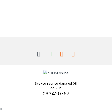
Brands Carousel
Svakog radnog dana od 08
do 20h
063420757
0