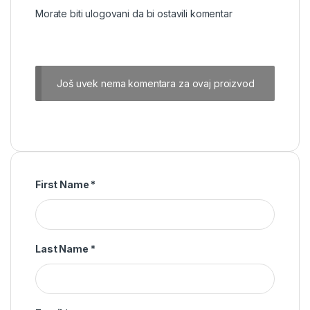
Morate biti
ulogovani
da bi ostavili komentar
Još uvek nema komentara za ovaj proizvod
First Name
*
Last Name
*