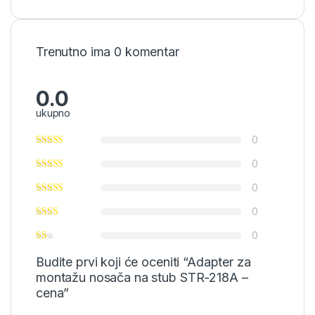
Trenutno ima 0 komentar
0.0
ukupno
0
0
0
0
0
Budite prvi koji će oceniti “Adapter za
montažu nosača na stub STR-218А –
cena”