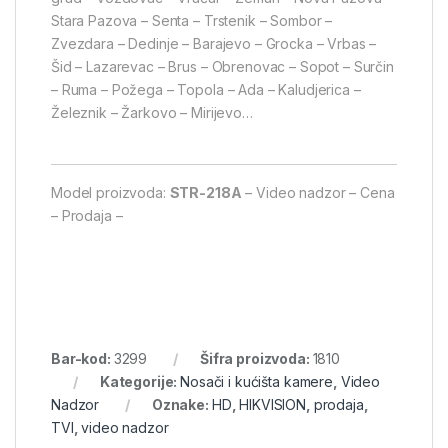
Stara Pazova – Senta – Trstenik – Sombor –
Zvezdara – Dedinje – Barajevo – Grocka – Vrbas –
Šid – Lazarevac – Brus – Obrenovac – Sopot – Surčin
– Ruma – Požega – Topola – Ada – Kaludjerica –
Železnik – Žarkovo – Mirijevo…
Model proizvoda:
STR-218А
– Video nadzor – Cena
– Prodaja –
Bar-kod:
3299
Šifra proizvoda:
1810
Kategorije:
Nosači i kućišta kamere
,
Video
Nadzor
Oznake:
HD
,
HIKVISION
,
prodaja
,
TVI
,
video nadzor