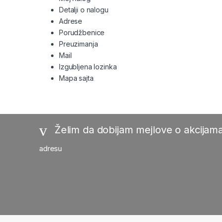
Detalji o nalogu
Adrese
Porudžbenice
Preuzimanja
Mail
Izgubljena lozinka
Mapa sajta
Želim da dobijam mejlove o akcijama
adresu