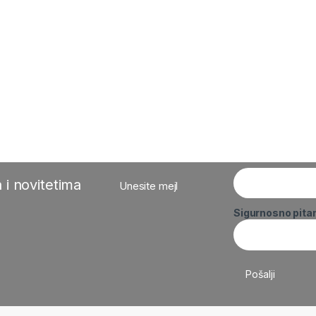
 i novitetima
Unesite mejl
Sigurnosno pita