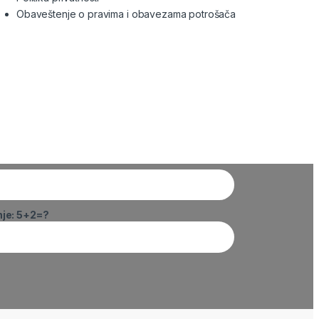
Obaveštenje o pravima i obavezama potrošača
nje: 5+2=?