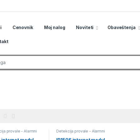
i
Cenovnik
Moj nalog
Noviteti
Obaveštenja
takt
r:
ija provale - Alarmni
Detekcija provale - Alarmni
i
,
Komunikacioni
sistemi
,
Komunikacioni
i
moduli
 internet modul
IP150S internet modul