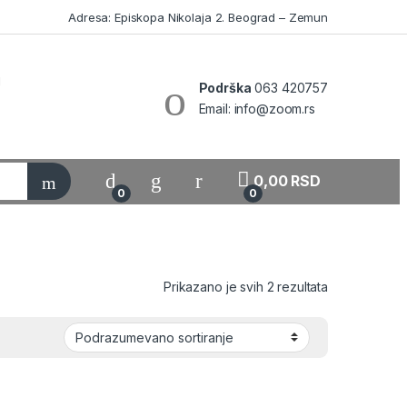
Adresa: Episkopa Nikolaja 2. Beograd – Zemun
Podrška
063 420757
Email: info@zoom.rs
My Account
0,00
RSD
0
0
Prikazano je svih 2 rezultata