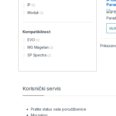
Para
IP
(2)
Moduli
(2)
ULO
Kompatibilnost
EVO
(2)
Prikazano
MG Magelan
(2)
SP Spectra
(2)
Brands Carousel
Korisnički servis
Pratite status vaše porudžbenice
Moj nalog