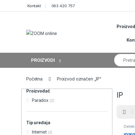
Skip to navigation
Skip to content
Kontakt
063 420 757
Proizvod
Kon
Search fo
PROIZVODI
Početna
Proizvod označen „IP“
Proizvođač
IP
Paradox
(2)
Tip uređaja
Detekc
sistem
Internet
(2)
modul
IP150