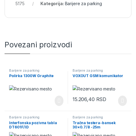
5175
Kategorija:
Barijere za parking
Povezani proizvodi
Barijere za parking
Barijere za parking
Polirka 1300W Graphite
VOXOUT GSM komunikator
15.206,40
RSD
Barijere za parking
Barijere za parking
Interfonska pozivna tabla
Tračna testera-bansek
DT601F/ID
30×0.7/8 -25m