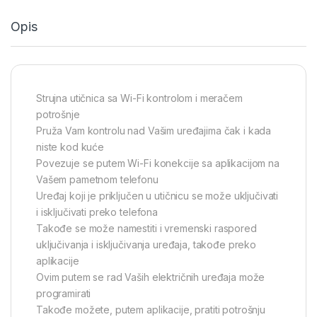
Opis
Strujna utičnica sa Wi-Fi kontrolom i meračem
potrošnje
Pruža Vam kontrolu nad Vašim uređajima čak i kada
niste kod kuće
Povezuje se putem Wi-Fi konekcije sa aplikacijom na
Vašem pametnom telefonu
Uređaj koji je priključen u utičnicu se može uključivati
i isključivati preko telefona
Takođe se može namestiti i vremenski raspored
uključivanja i isključivanja uređaja, takođe preko
aplikacije
Ovim putem se rad Vaših električnih uređaja može
programirati
Takođe možete, putem aplikacije, pratiti potrošnju