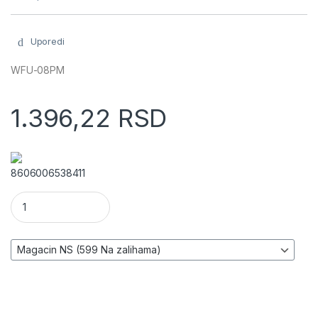
Uporedi
WFU-08PM
1.396,22
RSD
8606006538411
Wi-Fi smart utičnica sa meračem potrošnje količina