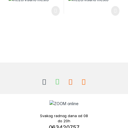
Brands Carousel
Svakog radnog dana od 08
do 20h
063420757