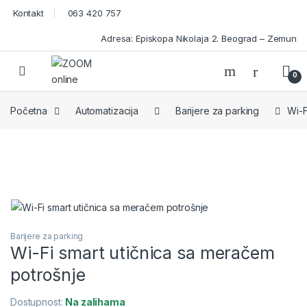
Skip to navigation
Skip to content
Kontakt
063 420 757
Adresa: Episkopa Nikolaja 2. Beograd – Zemun
Open
0
Početna
Automatizacija
Barijere za parking
Wi-F
Barijere za parking
Wi-Fi smart utičnica sa meračem
potrošnje
Dostupnost:
Na zalihama