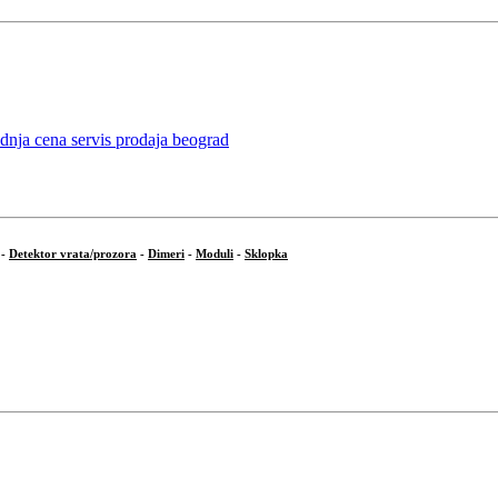
-
Detektor vrata/prozora
-
Dimeri
-
Moduli
-
Sklopka