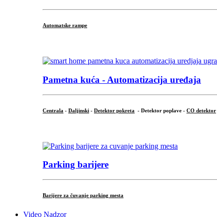
Automatske rampe
...
Pametna kuća - Automatizacija uređaja
Centrala
-
Daljinski
-
Detektor pokreta
- Detektor poplave -
CO detektor
...
Parking barijere
Barijere za čuvanje parking mesta
Video Nadzor