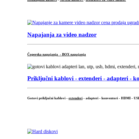
...
Napajanja za video nadzor
Čoperska napajanja - BOX napajanja
Priključni
kablovi - extenderi - adapteri - k
Gotovi priključni kablovi -
extenderi
- adapteri - konventori - HDMI - US
...
.