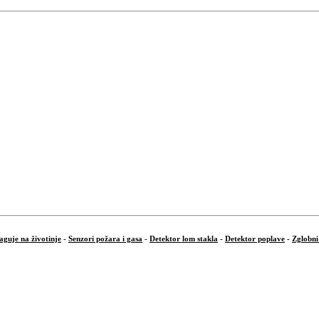
aguje na životinje
-
Senzori požara i gasa
-
Detektor lom stakla
-
Detektor poplave
-
Zglobni