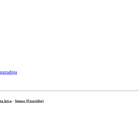
ta letva
-
Senzor (Fotoćelija)