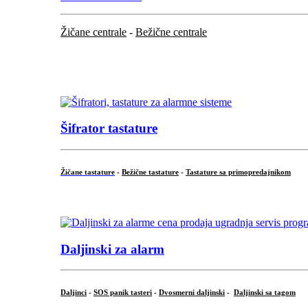
Žičane centrale
-
Bežične centrale
...
...
Šifrator tastature
Žičane tastature
-
Bežične tastature
-
Tastature sa primopredajnikom
...
Daljinski za alarm
Daljinci
-
SOS panik tasteri
-
Dvosmerni daljinski
-
Daljinski sa tagom