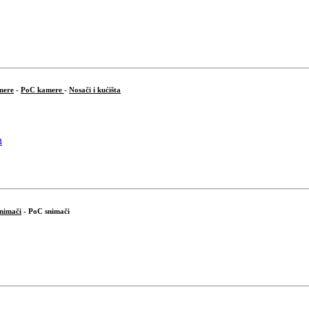
mere
-
PoC kamere
-
Nosači i kućišta
snimači
- PoC snimači