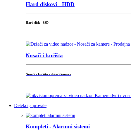
Hard diskovi - HDD
Hard disk
-
SSD
...
Nosači i kućišta
Nosači - kućišta - držači kamera
...
Detekcija provale
Kompleti - Alarmni sistemi