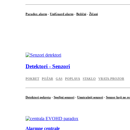
Paradox alarm
-
UniGuard alarm
-
Bežični
-
Žičani
...
...
.
Detektori - Senzori
POKRET
POŽAR
GAS
POPLAVA
STAKLO
VRATA-PROZOR
Detektori pokreta
-
Spoljni senzori
-
Unutrašnji senzori
-
Senzor koji ne re
.
Alarmne centrale