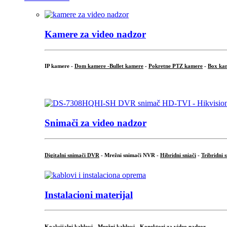
Kamere za video nadzor
IP kamere -
Dom kamere -
Bullet kamere
-
Pokretne PTZ kamere
-
Box ka
.
Snimači za video nadzor
Digitalni snimači DVR
- Mrežni snimači NVR -
Hibridni sniači
-
Tribridni 
Instalacioni materijal
Koaksijalni kablovi
-
Mrežni kablovi
-
Konektori za video nadzor