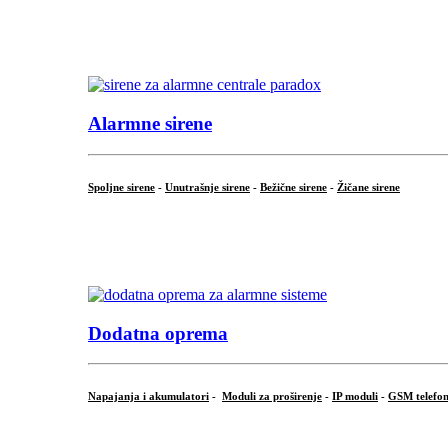
...
.
Alarmne sirene
Spoljne sirene
-
Unutrašnje sirene
-
Bežične sirene
-
Žičane sirene
...
.
Dodatna oprema
Napajanja i akumulatori
-
Moduli za proširenje
-
IP moduli
-
GSM telefon
...