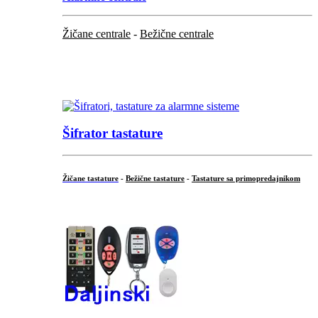
Žičane centrale
-
Bežične centrale
...
...
Šifrator tastature
Žičane tastature
-
Bežične tastature
-
Tastature sa primopredajnikom
...