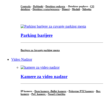
Centrala
-
Daljinski
-
Detektor pokreta
- Detektor poplave -
CO
detektor
-
Detektor vrata/prozora
-
Dimeri
-
Moduli
-
Sklopka
...
Parking barijere
Barijere za čuvanje parking mesta
Video Nadzor
Kamere za video nadzor
IP kamere -
Dom kamere -
Bullet kamere
-
Pokretne PTZ kamere
-
Box
kamere
-
PoC kamere
-
Nosači i kućišta
.