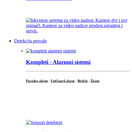
...
Detekcija provale
Kompleti - Alarmni sistemi
Paradox alarm
-
UniGuard alarm
-
Bežični
-
Žičani
...
...
.