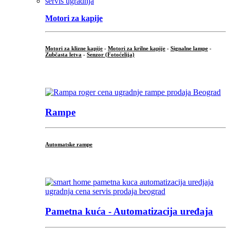
Motori za kapije
Motori za klizne kapije
-
Motori za krilne kapije
-
Signalne lampe
-
Zubčasta letva
-
Senzor (Fotoćelija)
...
Rampe
Automatske rampe
...
Pametna kuća - Automatizacija uređaja