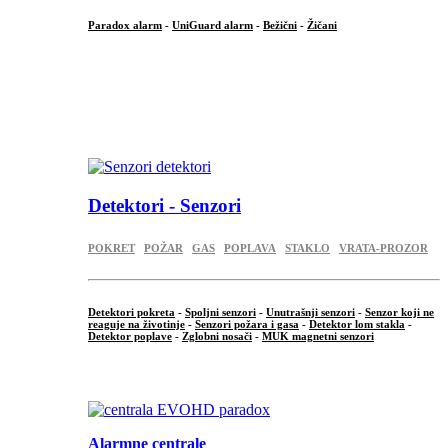
Paradox alarm
-
UniGuard alarm
-
Bežični
-
Žičani
...
...
.
Detektori - Senzori
POKRET
POŽAR
GAS
POPLAVA
STAKLO
VRATA-PROZOR
Detektori pokreta
-
Spoljni senzori
-
Unutrašnji senzori
-
Senzor koji ne
reaguje na životinje
-
Senzori požara i gasa
-
Detektor lom stakla
-
Detektor poplave
-
Zglobni nosači
-
MUK magnetni senzori
.
Alarmne centrale