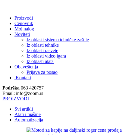
.
Proizvodi
Cenovnik
Moj nalog
Noviteti
Iz oblasti sistema tehničke zaštite
Iz oblasti tehnike
Iz oblasti rasvete
Iz oblasti video igara
Iz oblasti alata
Obaveštenja
Prijava za posao
Kontakt
Podrška
063 420757
Email: info@zoom.rs
PROIZVODI
Svi artikli
Alati i mašine
Automatizacija