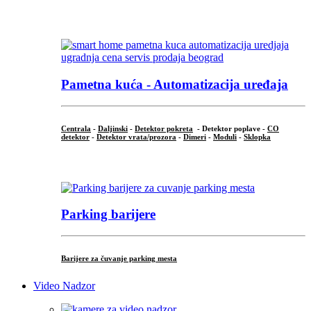
...
Pametna kuća - Automatizacija uređaja
Centrala
-
Daljinski
-
Detektor pokreta
- Detektor poplave -
CO
detektor
-
Detektor vrata/prozora
-
Dimeri
-
Moduli
-
Sklopka
...
Parking barijere
Barijere za čuvanje parking mesta
Video Nadzor