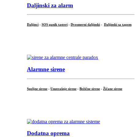
Daljinski za alarm
Daljinci
-
SOS panik tasteri
-
Dvosmerni daljinski
-
Daljinski sa tagom
...
.
Alarmne sirene
Spoljne sirene
-
Unutrašnje sirene
-
Bežične sirene
-
Žičane sirene
...
.
Dodatna oprema