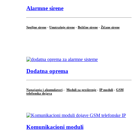
Alarmne sirene
Spoljne sirene
-
Unutrašnje sirene
-
Bežične sirene
-
Žičane sirene
...
.
Dodatna oprema
Napajanja i akumulatori
-
Moduli za proširenje
-
IP moduli
-
GSM
telefonska dojava
...
Komunikacioni moduli