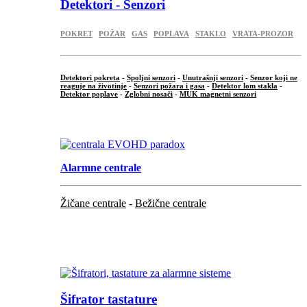
Detektori - Senzori
POKRET
POŽAR
GAS
POPLAVA
STAKLO
VRATA-PROZOR
Detektori pokreta
-
Spoljni senzori
-
Unutrašnji senzori
-
Senzor koji ne
reaguje na životinje
-
Senzori požara i gasa
-
Detektor lom stakla
-
Detektor poplave
-
Zglobni nosači
-
MUK magnetni senzori
.
Alarmne centrale
Žičane centrale
-
Bežične centrale
...
...
Šifrator tastature