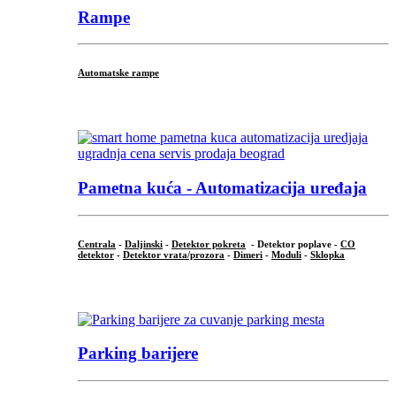
Rampe
Automatske rampe
...
Pametna kuća - Automatizacija uređaja
Centrala
-
Daljinski
-
Detektor pokreta
- Detektor poplave -
CO
detektor
-
Detektor vrata/prozora
-
Dimeri
-
Moduli
-
Sklopka
...
Parking barijere