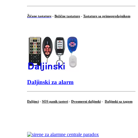
Žičane tastature
-
Bežične tastature
-
Tastature sa primopredajnikom
...
Daljinski za alarm
Daljinci
-
SOS panik tasteri
-
Dvosmerni daljinski
-
Daljinski sa tagom
...
.