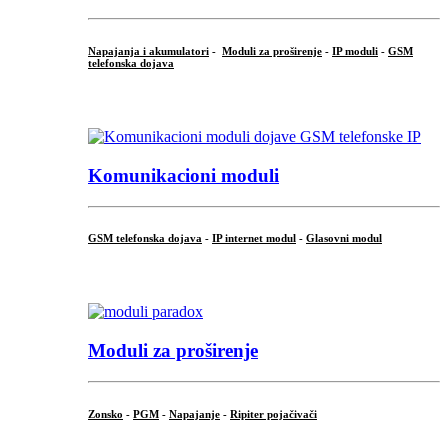
Napajanja i akumulatori
-
Moduli za proširenje
-
IP moduli
-
GSM
telefonska dojava
...
Komunikacioni moduli
GSM telefonska dojava
-
IP internet modul
-
Glasovni modul
...
Moduli za proširenje
Zonsko
-
PGM
-
Napajanje
-
Ripiter pojačivači