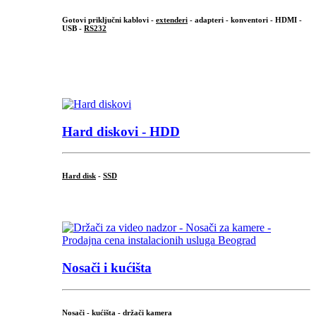
Gotovi priključni kablovi -
extenderi
- adapteri - konventori - HDMI -
USB -
RS232
...
.
Hard diskovi - HDD
Hard disk
-
SSD
...
Nosači i kućišta
Nosači - kućišta - držači kamera