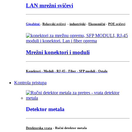
LAN mrežni svičevi
Gigabitni
-
Rekovski svičevi
-
industrijski
-
Ekonomični
-
POE svičevi
Mrežni konektori i moduli
Konektori - Moduli - RJ-45 - Fiber - SFP moduli - Ostalo
Kontrola pristupa
Detektor metala
Detektorska vrata
- Ručni detektor metala