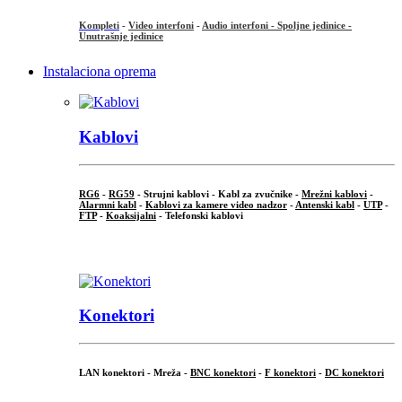
Kompleti
-
Video interfoni
-
Audio interfoni - Spoljne jedinice -
Unutrašnje jedinice
Instalaciona oprema
Kablovi
RG6
-
RG59
- Strujni kablovi - Kabl za zvučnike -
Mrežni kablovi
-
Alarmni kabl
-
Kablovi za kamere video nadzor
-
Antenski kabl
-
UTP
-
FTP
-
Koaksijalni
- Telefonski kablovi
...
Konektori
LAN konektori - Mreža -
BNC konektori
-
F konektori
-
DC konektori