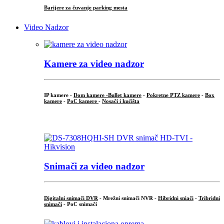
Barijere za čuvanje parking mesta
Video Nadzor
Kamere za video nadzor
IP kamere -
Dom kamere -
Bullet kamere
-
Pokretne PTZ kamere
-
Box
kamere
-
PoC kamere
-
Nosači i kućišta
.
Snimači za video nadzor
Digitalni snimači DVR
- Mrežni snimači NVR -
Hibridni sniači
-
Tribridni
snimači
- PoC snimači