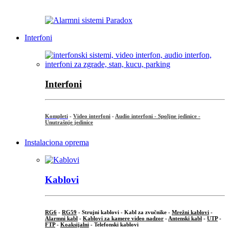
...
Interfoni
Interfoni
Kompleti
-
Video interfoni
-
Audio interfoni - Spoljne jedinice -
Unutrašnje jedinice
Instalaciona oprema
Kablovi
RG6
-
RG59
- Strujni kablovi - Kabl za zvučnike -
Mrežni kablovi
-
Alarmni kabl
-
Kablovi za kamere video nadzor
-
Antenski kabl
-
UTP
-
FTP
-
Koaksijalni
- Telefonski kablovi