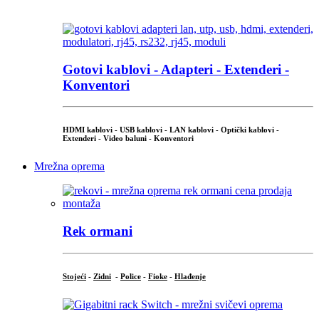
...
Gotovi kablovi - Adapteri - Extenderi -
Konventori
HDMI kablovi - USB kablovi - LAN kablovi - Optički kablovi -
Extenderi - Video baluni - Konventori
Mrežna oprema
Rek ormani
Stojeći
-
Zidni
-
Police
-
Fioke
-
Hlađenje