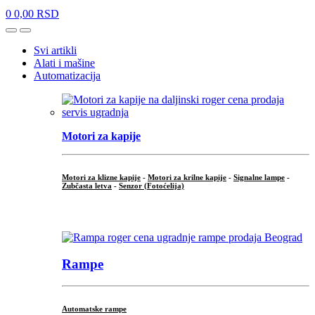
0
0,00
RSD
Open
Close
Svi artikli
Alati i mašine
Automatizacija
Motori za kapije
Motori za klizne kapije
-
Motori za krilne kapije
-
Signalne lampe
-
Zubčasta letva
-
Senzor (Fotoćelija)
...
Rampe
Automatske rampe