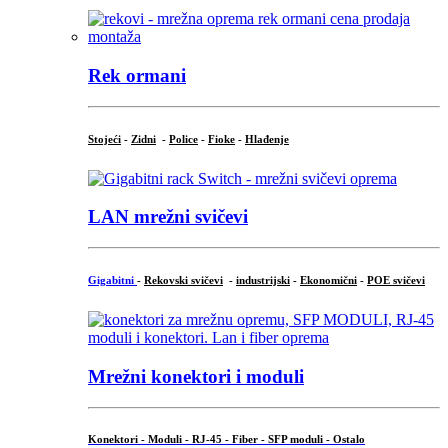
Rek ormani
Stojeći
-
Zidni
-
Police
-
Fioke
-
Hlađenje
LAN mrežni svičevi
Gigabitni
-
Rekovski svičevi
-
industrijski
-
Ekonomični
-
POE svičevi
Mrežni konektori i moduli
Konektori - Moduli - RJ-45 - Fiber - SFP moduli - Ostalo