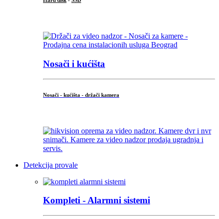
Hard disk
-
SSD
...
Nosači i kućišta
Nosači - kućišta - držači kamera
...
Detekcija provale
Kompleti - Alarmni sistemi