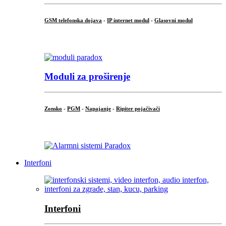
GSM telefonska dojava
-
IP internet modul
-
Glasovni modul
...
Moduli za proširenje
Zonsko
-
PGM
-
Napajanje
-
Ripiter pojačivači
...
Interfoni
Interfoni