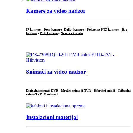
Kamere za video nadzor
IP kamere -
Dom kamere -
Bullet kamere
-
Pokretne PTZ kamere
-
Box
kamere
-
PoC kamere
-
Nosači i kućišta
.
Snimači za video nadzor
Digitalni snimači DVR
- Mrežni snimači NVR -
Hibridni sniači
-
Tribridni
snimači
- PoC snimači
Instalacioni materijal