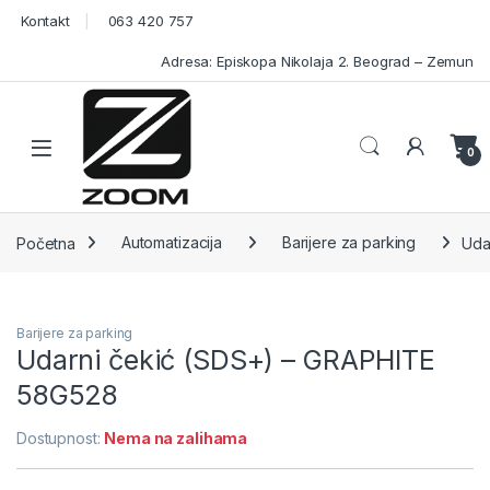
Skip to navigation
Skip to content
Kontakt
063 420 757
Adresa: Episkopa Nikolaja 2. Beograd – Zemun
Open
0
Početna
Automatizacija
Barijere za parking
Uda
Barijere za parking
Udarni čekić (SDS+) – GRAPHITE
58G528
Dostupnost:
Nema na zalihama