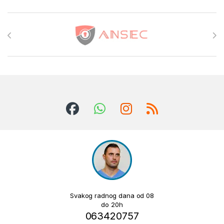
Brands Carousel
Svakog radnog dana od 08
do 20h
063420757