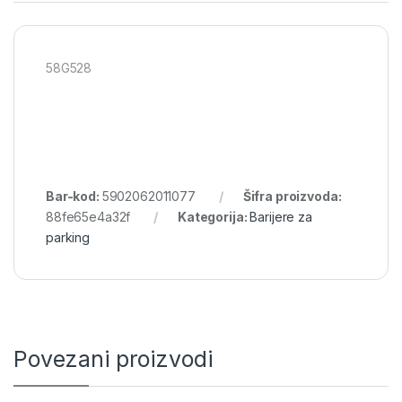
58G528
Bar-kod:
5902062011077
Šifra proizvoda:
88fe65e4a32f
Kategorija:
Barijere za
parking
Povezani proizvodi