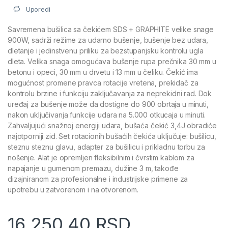
Uporedi
Savremena bušilica sa čekićem SDS + GRAPHITE velike snage
900W, sadrži režime za udarno bušenje, bušenje bez udara,
dletanje i jedinstvenu priliku za bezstupanjsku kontrolu ugla
dleta. Velika snaga omogućava bušenje rupa prečnika 30 mm u
betonu i opeci, 30 mm u drvetu i 13 mm u čeliku. Čekić ima
mogućnost promene pravca rotacije vretena, prekidač za
kontrolu brzine i funkciju zaključavanja za neprekidni rad. Dok
uređaj za bušenje može da dostigne do 900 obrtaja u minuti,
nakon uključivanja funkcije udara na 5.000 otkucaja u minuti.
Zahvaljujući snažnoj energiji udara, bušaća čekić 3,4J obradiće
najotporniji zid. Set rotacionih bušaćih čekića uključuje: bušilicu,
steznu steznu glavu, adapter za bušilicu i prikladnu torbu za
nošenje. Alat je opremljen fleksibilnim i čvrstim kablom za
napajanje u gumenom premazu, dužine 3 m, takođe
dizajniranom za profesionalne i industrijske primene za
upotrebu u zatvorenom i na otvorenom.
16.250,40
RSD