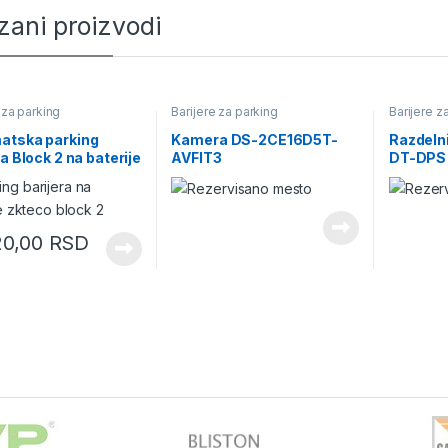
zani proizvodi
 za parking
Barijere za parking
Barijere z
atska parking
Kamera DS-2CE16D5T-
Razdeln
ra Block 2 na baterije
AVFIT3
DT-DPS
20,00
RSD