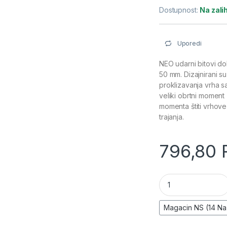
Dostupnost:
Na zal
Uporedi
NEO udarni bitovi do
50 mm. Dizajnirani su 
proklizavanja vrha sa
veliki obrtni moment
momenta štiti vrhov
trajanja.
796,80
Udarni bit S2, 50m