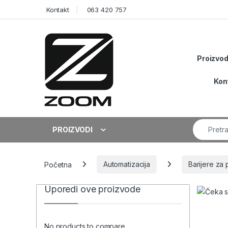
Skip to navigation
Skip to content
Kontakt
063 420 757
Proizvod
Kon
Search fo
PROIZVODI
Početna
Automatizacija
Barijere za 
Uporedi ove proizvode
No products to compare