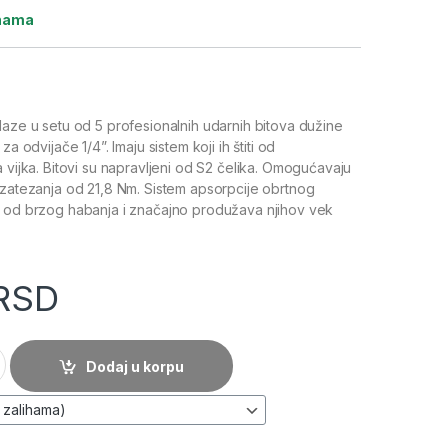
ihama
laze u setu od 5 profesionalnih udarnih bitova dužine
za odvijače 1/4”. Imaju sistem koji ih štiti od
 vijka. Bitovi su napravljeni od S2 čelika. Omogućavaju
 zatezanja od 21,8 Nm. Sistem apsorpcije obrtnog
e od brzog habanja i značajno produžava njihov vek
RSD
m, 5 kom. - NEO TOOLS količina
Dodaj u korpu