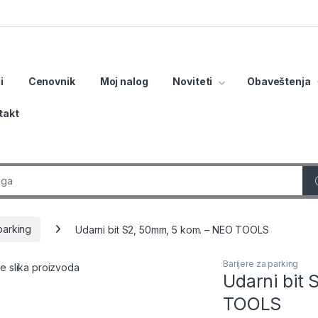
i
Cenovnik
Moj nalog
Noviteti
Obaveštenja
takt
r:
parking
Udarni bit S2, 50mm, 5 kom. – NEO TOOLS
Barijere za parking
Udarni bit
TOOLS