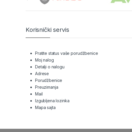
Korisnički servis
Pratite status vaše porudžbenice
Moj nalog
Detalji o nalogu
Adrese
Porudžbenice
Preuzimanja
Mail
Izgubljena lozinka
Mapa sajta