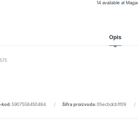
14 available at Maga
Opis
575
-kod:
5907558450484
Šifra proizvoda:
05ecbdcb1f09