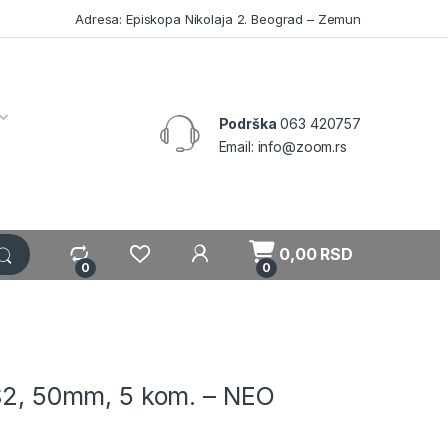
Adresa: Episkopa Nikolaja 2. Beograd – Zemun
Podrška
063 420757
Email: info@zoom.rs
My Account
0,00
RSD
0
0
 S2, 50mm, 5 kom. – NEO