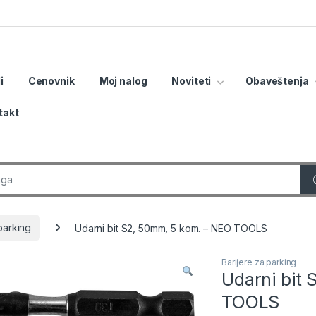
i
Cenovnik
Moj nalog
Noviteti
Obaveštenja
takt
r:
parking
Udarni bit S2, 50mm, 5 kom. – NEO TOOLS
Barijere za parking
Udarni bit
TOOLS