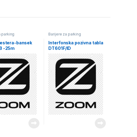
a parking
Barijere za parking
testera-bansek
Interfonska pozivna tabla
8 -25m
DT601F/ID