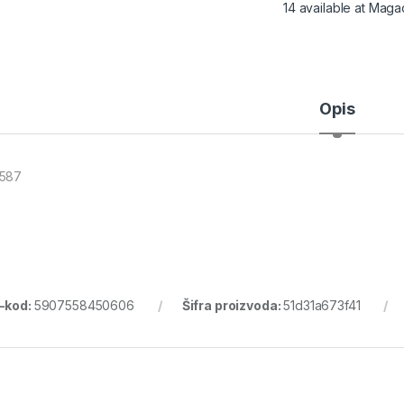
14 available at Maga
Opis
587
-kod:
5907558450606
Šifra proizvoda:
51d31a673f41