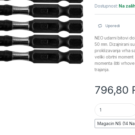
Dostupnost:
Na zal
Uporedi
NEO udarni bitovi do
50 mm. Dizajnirani su 
proklizavanja vrha sa
veliki obrtni moment
momenta štiti vrhov
trajanja.
796,80
Udarni bit S2, 50m