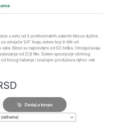
ihama
laze u setu od 5 profesionalnih udarnih bitova dužine
za odvijače 1/4”. Imaju sistem koji ih štiti od
 vijka. Bitovi su napravljeni od S2 čelika. Omogućavaju
 zatezanja od 21,8 Nm. Sistem apsorpcije obrtnog
e od brzog habanja i značajno produžava njihov vek
RSD
m, 5 kom. - NEO TOOLS količina
Dodaj u korpu