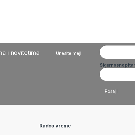
a i novitetima
Unesite mejl
Sigurnosno pita
Radno vreme