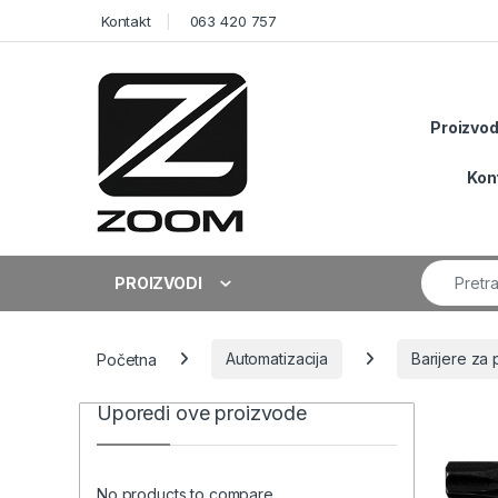
Skip to navigation
Skip to content
Kontakt
063 420 757
Proizvod
Kon
Search fo
PROIZVODI
Početna
Automatizacija
Barijere za 
Uporedi ove proizvode
No products to compare