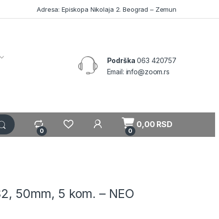
Adresa: Episkopa Nikolaja 2. Beograd – Zemun
Podrška
063 420757
Email: info@zoom.rs
My Account
0,00
RSD
0
0
 S2, 50mm, 5 kom. – NEO