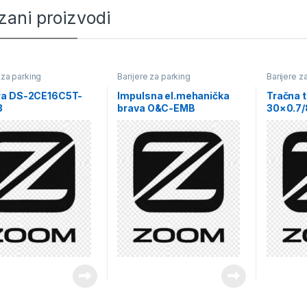
zani proizvodi
 za parking
Barijere za parking
Barijere z
a DS-2CE16C5T-
Impulsna el.mehanička
Tračna 
3
brava O&C-EMB
30×0.7/