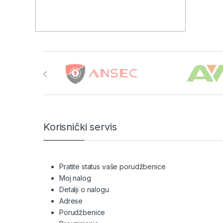
Brands Carousel
Korisnički servis
Pratite status vaše porudžbenice
Moj nalog
Detalji o nalogu
Adrese
Porudžbenice