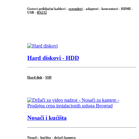
Gotovi priključni kablovi -
extenderi
- adapteri - konventori - HDMI -
USB -
RS232
...
.
Hard diskovi - HDD
Hard disk
-
SSD
...
Nosači i kućišta
Nosači - kućišta - držači kamera