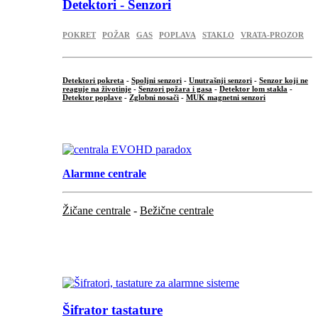
Detektori - Senzori
POKRET
POŽAR
GAS
POPLAVA
STAKLO
VRATA-PROZOR
Detektori pokreta
-
Spoljni senzori
-
Unutrašnji senzori
-
Senzor koji ne
reaguje na životinje
-
Senzori požara i gasa
-
Detektor lom stakla
-
Detektor poplave
-
Zglobni nosači
-
MUK magnetni senzori
.
Alarmne centrale
Žičane centrale
-
Bežične centrale
...
...
Šifrator tastature