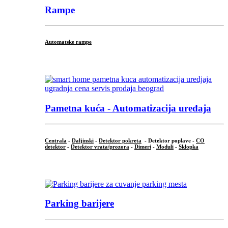
Rampe
Automatske rampe
...
Pametna kuća - Automatizacija uređaja
Centrala
-
Daljinski
-
Detektor pokreta
- Detektor poplave -
CO
detektor
-
Detektor vrata/prozora
-
Dimeri
-
Moduli
-
Sklopka
...
Parking barijere