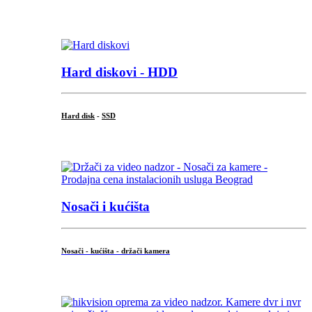
.
Hard diskovi - HDD
Hard disk
-
SSD
...
Nosači i kućišta
Nosači - kućišta - držači kamera
...