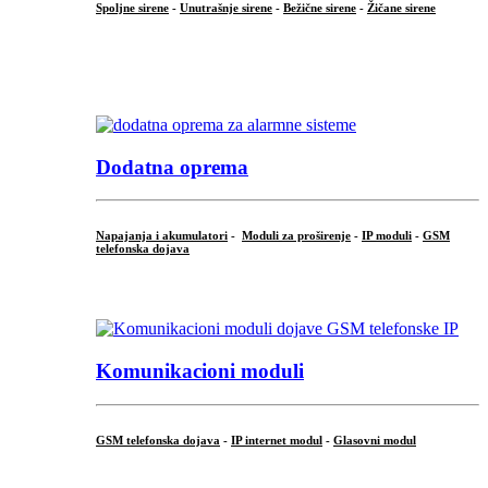
Spoljne sirene
-
Unutrašnje sirene
-
Bežične sirene
-
Žičane sirene
...
.
Dodatna oprema
Napajanja i akumulatori
-
Moduli za proširenje
-
IP moduli
-
GSM
telefonska dojava
...
Komunikacioni moduli
GSM telefonska dojava
-
IP internet modul
-
Glasovni modul
...