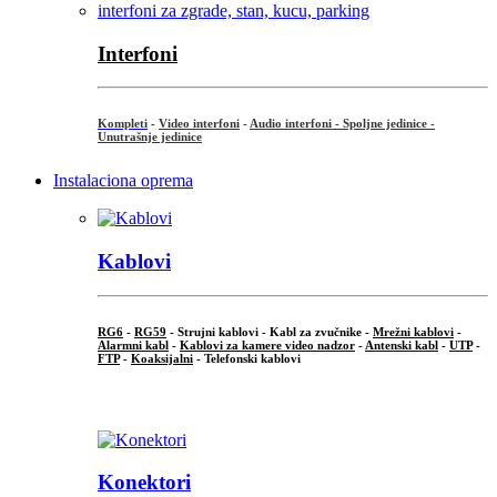
Interfoni
Kompleti
-
Video interfoni
-
Audio interfoni - Spoljne jedinice -
Unutrašnje jedinice
Instalaciona oprema
Kablovi
RG6
-
RG59
- Strujni kablovi - Kabl za zvučnike -
Mrežni kablovi
-
Alarmni kabl
-
Kablovi za kamere video nadzor
-
Antenski kabl
-
UTP
-
FTP
-
Koaksijalni
- Telefonski kablovi
...
Konektori