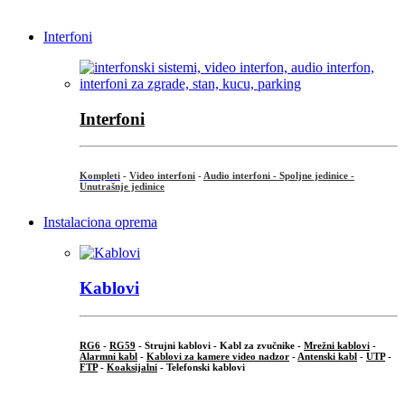
Interfoni
Interfoni
Kompleti
-
Video interfoni
-
Audio interfoni - Spoljne jedinice -
Unutrašnje jedinice
Instalaciona oprema
Kablovi
RG6
-
RG59
- Strujni kablovi - Kabl za zvučnike -
Mrežni kablovi
-
Alarmni kabl
-
Kablovi za kamere video nadzor
-
Antenski kabl
-
UTP
-
FTP
-
Koaksijalni
- Telefonski kablovi
...