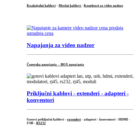
Koaksijalni kablovi
-
Mrežni kablovi
-
Konektori za video nadzor
...
Napajanja za video nadzor
Čoperska napajanja - BOX napajanja
Priključni
kablovi - extenderi - adapteri -
konventori
Gotovi priključni kablovi -
extenderi
- adapteri - konventori - HDMI -
USB -
RS232
...