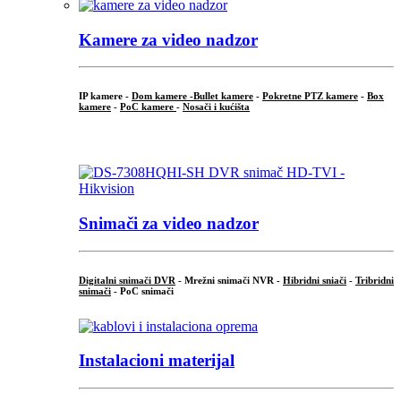
Kamere za video nadzor
IP kamere -
Dom kamere -
Bullet kamere
-
Pokretne PTZ kamere
-
Box
kamere
-
PoC kamere
-
Nosači i kućišta
.
Snimači za video nadzor
Digitalni snimači DVR
- Mrežni snimači NVR -
Hibridni sniači
-
Tribridni
snimači
- PoC snimači
Instalacioni materijal