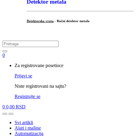
Detektor metala
Detektorska vrata
- Ručni detektor metala
.
Search
for:
0
My
Za registrovane posetioce
Account
Prijavi se
Niste registrovani na sajtu?
Registrujte se
0
0,00
RSD
Open
Close
Svi artikli
Alati i mašine
Automatizacija