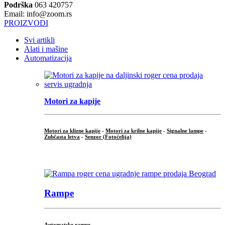
Podrška
063 420757
Email: info@zoom.rs
PROIZVODI
Svi artikli
Alati i mašine
Automatizacija
Motori za kapije
Motori za klizne kapije
-
Motori za krilne kapije
-
Signalne lampe
-
Zubčasta letva
-
Senzor (Fotoćelija)
...
Rampe
Automatske rampe