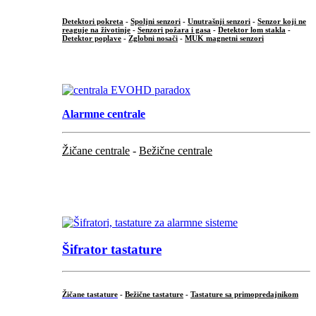
Detektori pokreta
-
Spoljni senzori
-
Unutrašnji senzori
-
Senzor koji ne
reaguje na životinje
-
Senzori požara i gasa
-
Detektor lom stakla
-
Detektor poplave
-
Zglobni nosači
-
MUK magnetni senzori
.
Alarmne centrale
Žičane centrale
-
Bežične centrale
...
...
Šifrator tastature
Žičane tastature
-
Bežične tastature
-
Tastature sa primopredajnikom