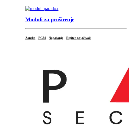
Moduli za proširenje
Zonsko
-
PGM
-
Napajanje
-
Ripiter pojačivači
...