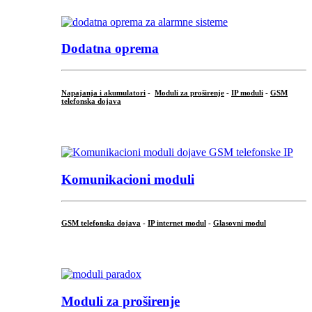
Dodatna oprema
Napajanja i akumulatori
-
Moduli za proširenje
-
IP moduli
-
GSM
telefonska dojava
...
Komunikacioni moduli
GSM telefonska dojava
-
IP internet modul
-
Glasovni modul
...
Moduli za proširenje