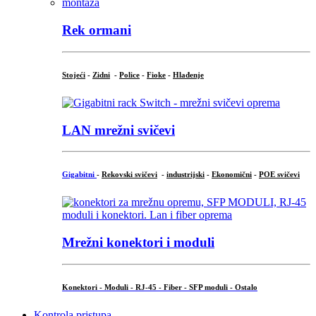
Rek ormani
Stojeći
-
Zidni
-
Police
-
Fioke
-
Hlađenje
LAN mrežni svičevi
Gigabitni
-
Rekovski svičevi
-
industrijski
-
Ekonomični
-
POE svičevi
Mrežni konektori i moduli
Konektori - Moduli - RJ-45 - Fiber - SFP moduli - Ostalo
Kontrola pristupa