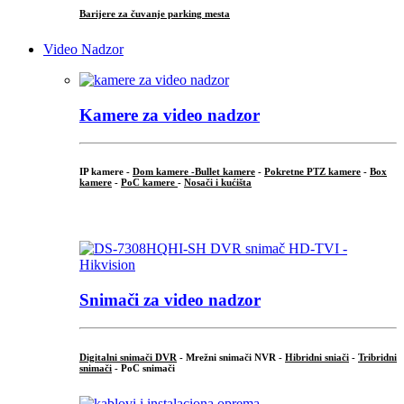
Barijere za čuvanje parking mesta
Video Nadzor
Kamere za video nadzor
IP kamere -
Dom kamere -
Bullet kamere
-
Pokretne PTZ kamere
-
Box
kamere
-
PoC kamere
-
Nosači i kućišta
.
Snimači za video nadzor
Digitalni snimači DVR
- Mrežni snimači NVR -
Hibridni sniači
-
Tribridni
snimači
- PoC snimači