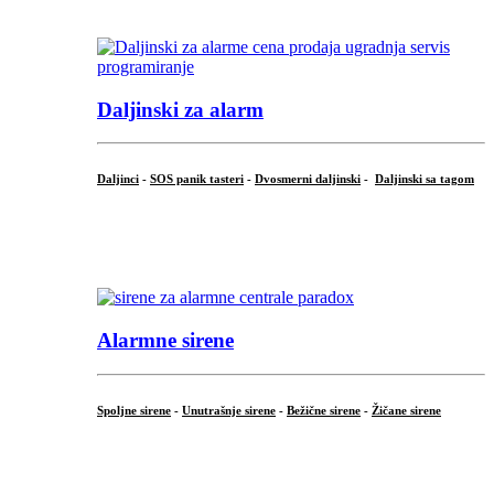
...
Daljinski za alarm
Daljinci
-
SOS panik tasteri
-
Dvosmerni daljinski
-
Daljinski sa tagom
...
.
Alarmne sirene
Spoljne sirene
-
Unutrašnje sirene
-
Bežične sirene
-
Žičane sirene
...
.