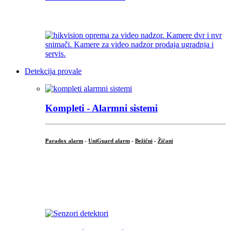
...
Detekcija provale
Kompleti - Alarmni sistemi
Paradox alarm
-
UniGuard alarm
-
Bežični
-
Žičani
...
...
.