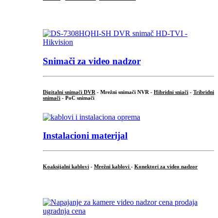
.
Snimači za video nadzor
Digitalni snimači DVR
- Mrežni snimači NVR -
Hibridni sniači
-
Tribridni
snimači
- PoC snimači
Instalacioni materijal
Koaksijalni kablovi
-
Mrežni kablovi
-
Konektori za video nadzor
...