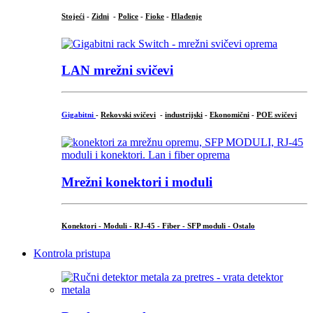
Stojeći
-
Zidni
-
Police
-
Fioke
-
Hlađenje
LAN mrežni svičevi
Gigabitni
-
Rekovski svičevi
-
industrijski
-
Ekonomični
-
POE svičevi
Mrežni konektori i moduli
Konektori - Moduli - RJ-45 - Fiber - SFP moduli - Ostalo
Kontrola pristupa