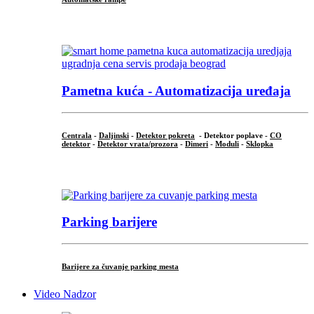
...
Pametna kuća - Automatizacija uređaja
Centrala
-
Daljinski
-
Detektor pokreta
- Detektor poplave -
CO
detektor
-
Detektor vrata/prozora
-
Dimeri
-
Moduli
-
Sklopka
...
Parking barijere
Barijere za čuvanje parking mesta
Video Nadzor