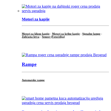
Motori za kapije
Motori za klizne kapije
-
Motori za krilne kapije
-
Signalne lampe
-
Zubčasta letva
-
Senzor (Fotoćelija)
...
Rampe
Automatske rampe
...