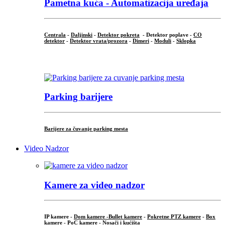
Pametna kuća - Automatizacija uređaja
Centrala
-
Daljinski
-
Detektor pokreta
- Detektor poplave -
CO
detektor
-
Detektor vrata/prozora
-
Dimeri
-
Moduli
-
Sklopka
...
Parking barijere
Barijere za čuvanje parking mesta
Video Nadzor
Kamere za video nadzor
IP kamere -
Dom kamere -
Bullet kamere
-
Pokretne PTZ kamere
-
Box
kamere
-
PoC kamere
-
Nosači i kućišta