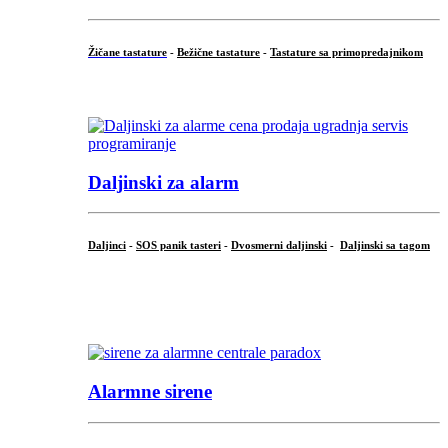
Žičane tastature
-
Bežične tastature
-
Tastature sa primopredajnikom
...
Daljinski za alarm
Daljinci
-
SOS panik tasteri
-
Dvosmerni daljinski
-
Daljinski sa tagom
...
.
Alarmne sirene