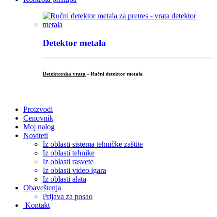
Detektor metala
Detektorska vrata
- Ručni detektor metala
.
Proizvodi
Cenovnik
Moj nalog
Noviteti
Iz oblasti sistema tehničke zaštite
Iz oblasti tehnike
Iz oblasti rasvete
Iz oblasti video igara
Iz oblasti alata
Obaveštenja
Prijava za posao
Kontakt