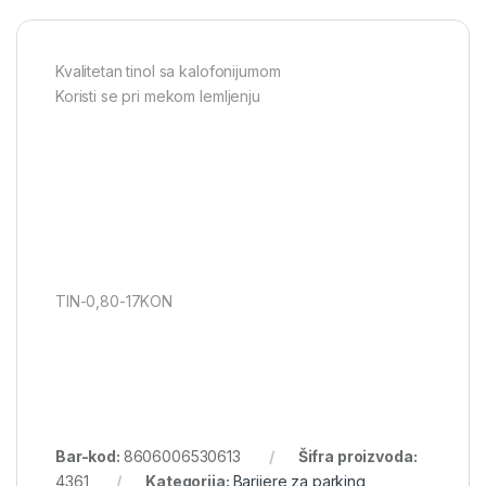
Kvalitetan tinol sa kalofonijumom
Koristi se pri mekom lemljenju
TIN-0,80-17KON
Bar-kod:
8606006530613
Šifra proizvoda:
4361
Kategorija:
Barijere za parking