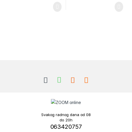
Brands Carousel
Svakog radnog dana od 08
do 20h
063420757