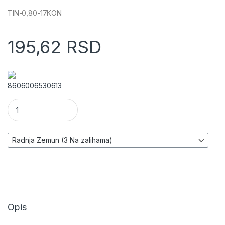
TIN-0,80-17KON
195,62
RSD
8606006530613
Tinol za lemljenje količina
Opis