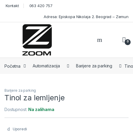
Skip to navigation
Skip to content
Kontakt
063 420 757
Adresa: Episkopa Nikolaja 2. Beograd – Zemun
0
Open
Početna
Automatizacija
Barijere za parking
Tino
Barijere za parking
Tinol za lemljenje
Dostupnost:
Na zalihama
Uporedi