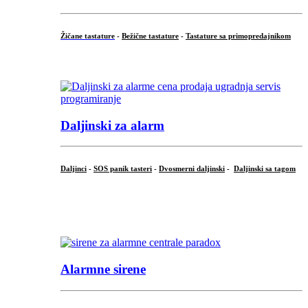
Žičane tastature
-
Bežične tastature
-
Tastature sa primopredajnikom
...
Daljinski za alarm
Daljinci
-
SOS panik tasteri
-
Dvosmerni daljinski
-
Daljinski sa tagom
...
.
Alarmne sirene