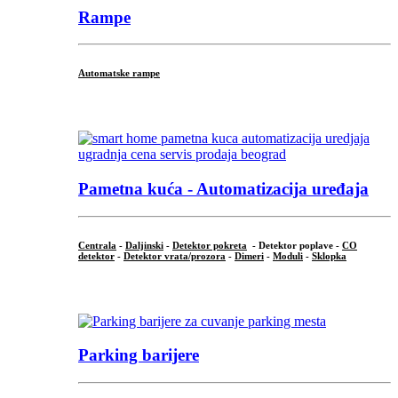
Rampe
Automatske rampe
...
Pametna kuća - Automatizacija uređaja
Centrala
-
Daljinski
-
Detektor pokreta
- Detektor poplave -
CO
detektor
-
Detektor vrata/prozora
-
Dimeri
-
Moduli
-
Sklopka
...
Parking barijere