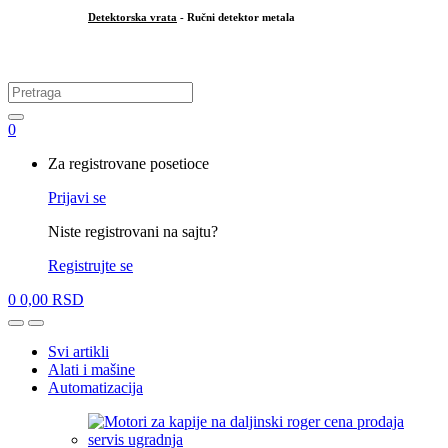
Detektorska vrata
- Ručni detektor metala
.
Search
for:
0
My
Za registrovane posetioce
Account
Prijavi se
Niste registrovani na sajtu?
Registrujte se
0
0,00
RSD
Open
Close
Svi artikli
Alati i mašine
Automatizacija