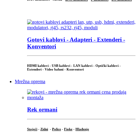
...
Gotovi kablovi - Adapteri - Extenderi -
Konventori
HDMI kablovi - USB kablovi - LAN kablovi - Optički kablovi -
Extenderi - Video baluni - Konventori
Mrežna oprema
Rek ormani
Stojeći
-
Zidni
-
Police
-
Fioke
-
Hlađenje