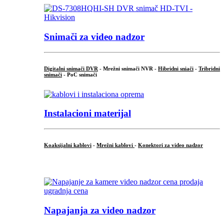
Snimači za video nadzor
Digitalni snimači DVR
- Mrežni snimači NVR -
Hibridni sniači
-
Tribridni
snimači
- PoC snimači
Instalacioni materijal
Koaksijalni kablovi
-
Mrežni kablovi
-
Konektori za video nadzor
...
Napajanja za video nadzor