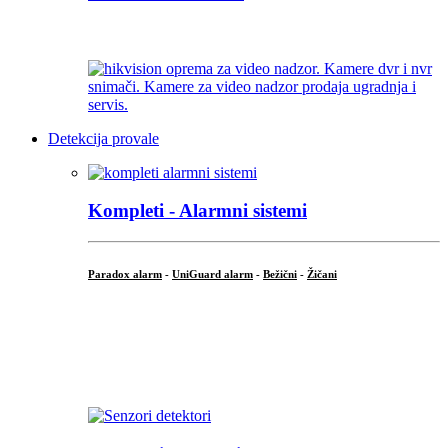
...
Detekcija provale
Kompleti - Alarmni sistemi
Paradox alarm
-
UniGuard alarm
-
Bežični
-
Žičani
...
...
.