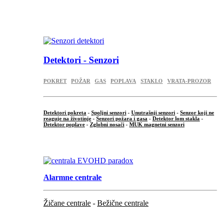
...
.
Detektori - Senzori
POKRET
POŽAR
GAS
POPLAVA
STAKLO
VRATA-PROZOR
Detektori pokreta
-
Spoljni senzori
-
Unutrašnji senzori
-
Senzor koji ne
reaguje na životinje
-
Senzori požara i gasa
-
Detektor lom stakla
-
Detektor poplave
-
Zglobni nosači
-
MUK magnetni senzori
.
Alarmne centrale
Žičane centrale
-
Bežične centrale
...