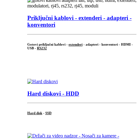
Priključni
kablovi - extenderi - adapteri -
konventori
Gotovi priključni kablovi -
extenderi
- adapteri - konventori - HDMI -
USB -
RS232
...
.
Hard diskovi - HDD
Hard disk
-
SSD
...