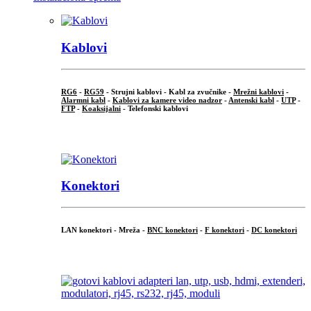
Kablovi
RG6
-
RG59
- Strujni kablovi - Kabl za zvučnike -
Mrežni kablovi
-
Alarmni kabl
-
Kablovi za kamere video nadzor
-
Antenski kabl
-
UTP
-
FTP
-
Koaksijalni
- Telefonski kablovi
...
Konektori
LAN konektori - Mreža -
BNC konektori
-
F konektori
-
DC konektori
...