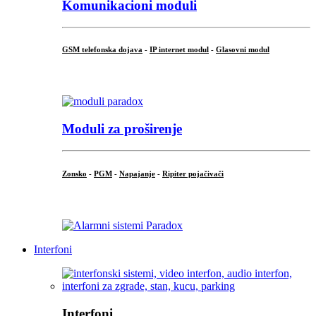
Komunikacioni moduli
GSM telefonska dojava
-
IP internet modul
-
Glasovni modul
...
Moduli za proširenje
Zonsko
-
PGM
-
Napajanje
-
Ripiter pojačivači
...
Interfoni
Interfoni