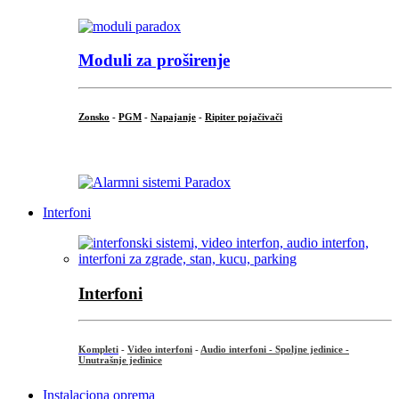
Moduli za proširenje
Zonsko
-
PGM
-
Napajanje
-
Ripiter pojačivači
...
Interfoni
Interfoni
Kompleti
-
Video interfoni
-
Audio interfoni - Spoljne jedinice -
Unutrašnje jedinice
Instalaciona oprema