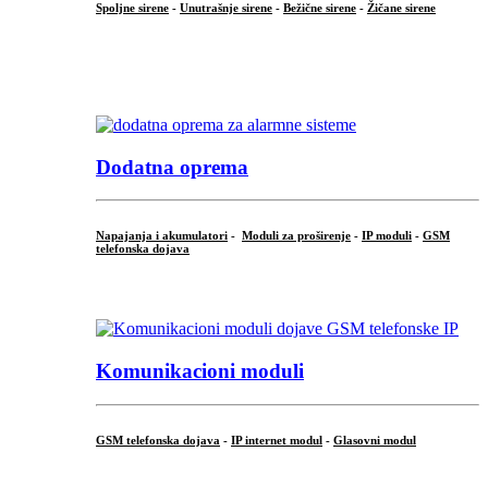
Spoljne sirene
-
Unutrašnje sirene
-
Bežične sirene
-
Žičane sirene
...
.
Dodatna oprema
Napajanja i akumulatori
-
Moduli za proširenje
-
IP moduli
-
GSM
telefonska dojava
...
Komunikacioni moduli
GSM telefonska dojava
-
IP internet modul
-
Glasovni modul
...