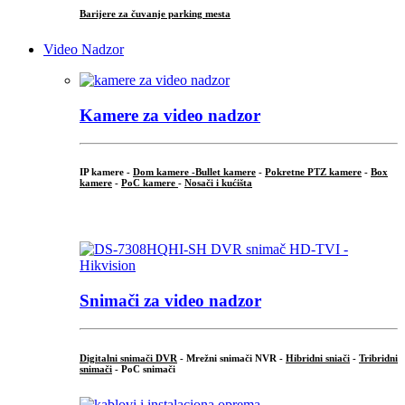
Barijere za čuvanje parking mesta
Video Nadzor
Kamere za video nadzor
IP kamere -
Dom kamere -
Bullet kamere
-
Pokretne PTZ kamere
-
Box
kamere
-
PoC kamere
-
Nosači i kućišta
.
Snimači za video nadzor
Digitalni snimači DVR
- Mrežni snimači NVR -
Hibridni sniači
-
Tribridni
snimači
- PoC snimači