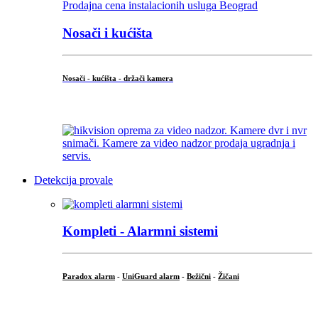
Nosači i kućišta
Nosači - kućišta - držači kamera
...
Detekcija provale
Kompleti - Alarmni sistemi
Paradox alarm
-
UniGuard alarm
-
Bežični
-
Žičani
...