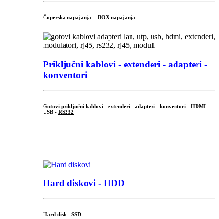
Čoperska napajanja - BOX napajanja
Priključni
kablovi - extenderi - adapteri -
konventori
Gotovi priključni kablovi -
extenderi
- adapteri - konventori - HDMI -
USB -
RS232
...
.
Hard diskovi - HDD
Hard disk
-
SSD