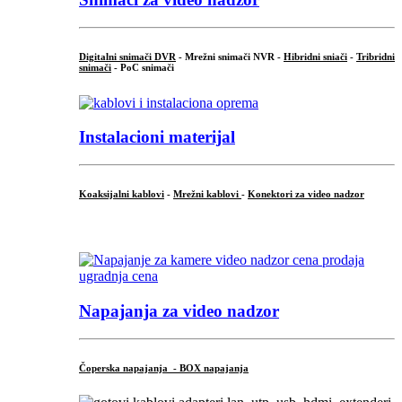
Digitalni snimači DVR
- Mrežni snimači NVR -
Hibridni sniači
-
Tribridni
snimači
- PoC snimači
Instalacioni materijal
Koaksijalni kablovi
-
Mrežni kablovi
-
Konektori za video nadzor
...
Napajanja za video nadzor
Čoperska napajanja - BOX napajanja