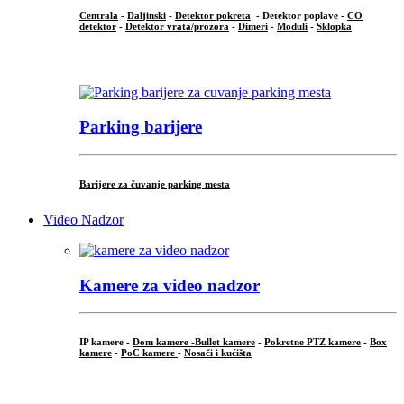
Centrala
-
Daljinski
-
Detektor pokreta
- Detektor poplave -
CO
detektor
-
Detektor vrata/prozora
-
Dimeri
-
Moduli
-
Sklopka
...
Parking barijere
Barijere za čuvanje parking mesta
Video Nadzor
Kamere za video nadzor
IP kamere -
Dom kamere -
Bullet kamere
-
Pokretne PTZ kamere
-
Box
kamere
-
PoC kamere
-
Nosači i kućišta
.