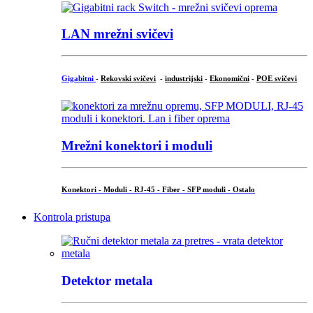
LAN mrežni svičevi
Gigabitni
-
Rekovski svičevi
-
industrijski
-
Ekonomični
-
POE svičevi
Mrežni konektori i moduli
Konektori - Moduli - RJ-45 - Fiber - SFP moduli - Ostalo
Kontrola pristupa
Detektor metala