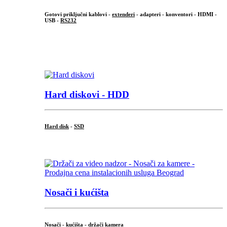
Gotovi priključni kablovi -
extenderi
- adapteri - konventori - HDMI -
USB -
RS232
...
.
Hard diskovi - HDD
Hard disk
-
SSD
...
Nosači i kućišta
Nosači - kućišta - držači kamera