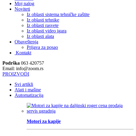
Moj nalog
Noviteti
Iz oblasti sistema tehničke zaštite
Iz oblasti tehnike
Iz oblasti rasvete
Iz oblasti video igara
Iz oblasti alata
Obaveštenja
Prijava za posao
Kontakt
Podrška
063 420757
Email: info@zoom.rs
PROIZVODI
Svi artikli
Alati i mašine
Automatizacija
Motori za kapije