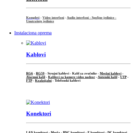
Kompleti
-
Video interfoni
-
Audio interfoni - Spoljne jedinice -
Unutrašnje jedinice
Instalaciona oprema
Kablovi
RG6
-
RG59
- Strujni kablovi - Kabl za zvučnike -
Mrežni kablovi
-
Alarmni kabl
-
Kablovi za kamere video nadzor
-
Antenski kabl
-
UTP
-
FTP
-
Koaksijalni
- Telefonski kablovi
...
Konektori
LAN konektori - Mreža -
BNC konektori
-
F konektori
-
DC konektori