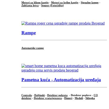
Motori za klizne kapije
-
Motori za krilne kapije
-
Signalne lampe
-
Zubčasta letva
-
Senzor (Fotoćelija)
...
Rampe
Automatske rampe
...
Pametna kuća - Automatizacija uređaja
Centrala
-
Daljinski
-
Detektor pokreta
- Detektor poplave -
CO
detektor
-
Detektor vrata/prozora
-
Dimeri
-
Moduli
-
Sklopka
...