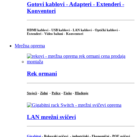
Gotovi kablovi - Adapteri - Extenderi -
Konventori
HDMI kablovi - USB kablovi - LAN kablovi - Optički kablovi -
Extenderi - Video baluni - Konventori
Mrežna oprema
Rek ormani
Stojeći
-
Zidni
-
Police
-
Fioke
-
Hlađenje
LAN mrežni svičevi
Gigabitni
-
Rekovski svičevi
-
industrijski
-
Ekonomični
-
POE svičevi