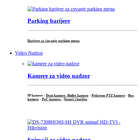
Parking barijere
Barijere za čuvanje parking mesta
Video Nadzor
Kamere za video nadzor
IP kamere -
Dom kamere -
Bullet kamere
-
Pokretne PTZ kamere
-
Box
kamere
-
PoC kamere
-
Nosači i kućišta
.
Snimači za video nadzor