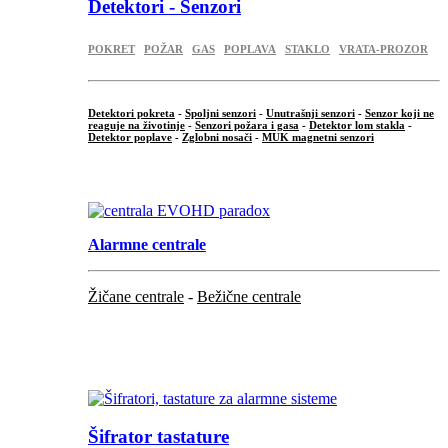
Detektori - Senzori
POKRET
POŽAR
GAS
POPLAVA
STAKLO
VRATA-PROZOR
Detektori pokreta
-
Spoljni senzori
-
Unutrašnji senzori
-
Senzor koji ne
reaguje na životinje
-
Senzori požara i gasa
-
Detektor lom stakla
-
Detektor poplave
-
Zglobni nosači
-
MUK magnetni senzori
.
Alarmne centrale
Žičane centrale
-
Bežične centrale
...
...
Šifrator tastature