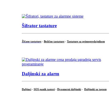
...
Šifrator tastature
Žičane tastature
-
Bežične tastature
-
Tastature sa primopredajnikom
...
Daljinski za alarm
Daljinci
-
SOS panik tasteri
-
Dvosmerni daljinski
-
Daljinski sa tagom
...
.