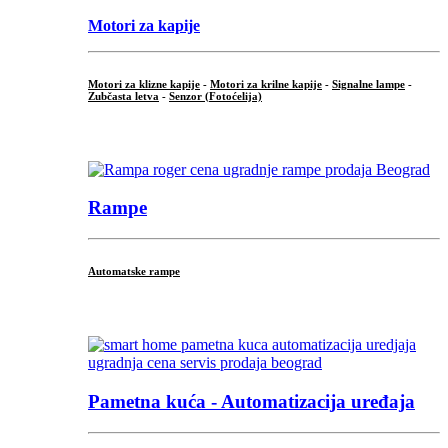
Motori za kapije
Motori za klizne kapije
-
Motori za krilne kapije
-
Signalne lampe
-
Zubčasta letva
-
Senzor (Fotoćelija)
...
Rampe
Automatske rampe
...
Pametna kuća - Automatizacija uređaja