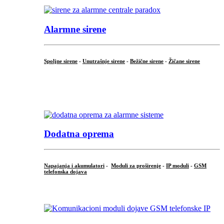
Alarmne sirene
Spoljne sirene
-
Unutrašnje sirene
-
Bežične sirene
-
Žičane sirene
...
.
Dodatna oprema
Napajanja i akumulatori
-
Moduli za proširenje
-
IP moduli
-
GSM
telefonska dojava
...