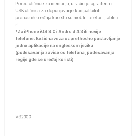
Pored utičnice za memoriju, u radio je ugrađena i
USB utičnica za dopunjavanje kompatibilnih
prenosnih uređaja kao što su mobilni telefoni, tableti i
sl.
*Za iPhone iOS 8.0 i Android 4.3 ili novije
telefone. Bežična veza uz prethodno postavljanje
jedne aplikacije na engleskom jeziku
(podešavanja zavise od telefona, podešavanja i
regije gde se uređaj koristi)
VB2300