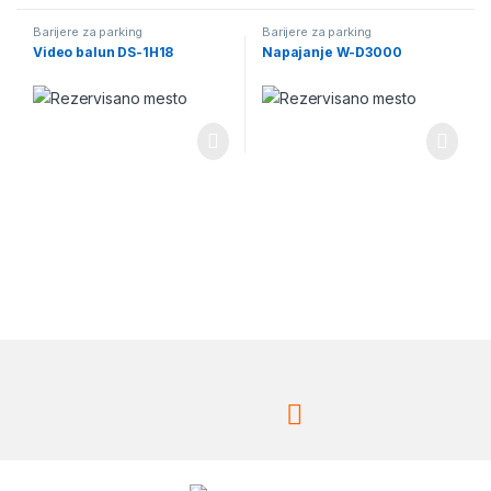
Barijere za parking
Barijere za parking
Video balun DS-1H18
Napajanje W-D3000
Brands Carousel