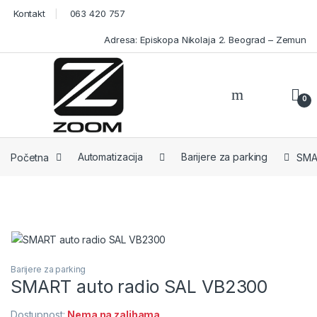
Skip to navigation
Skip to content
Kontakt
063 420 757
Adresa: Episkopa Nikolaja 2. Beograd – Zemun
0
Open
Početna
Automatizacija
Barijere za parking
SMA
Barijere za parking
SMART auto radio SAL VB2300
Dostupnost:
Nema na zalihama