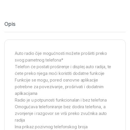
Opis
Auto radio čije mogućnosti možete proširiti preko
svog pametnog telefona*
Telefon će postati proširenje i displej auto radija, te
ćete preko njega moći koristiti dodatne funkcije
Funkcije se mogu, pored osnovne aplikacije
potrebne za povezivanje, proširivati i dodatnim
aplikacijama
Radio je u potpunosti funkcionalan i bez telefona
Omogućava telefoniranje bez dodira telefona, a
zvonjenje i razgovor se vrši preko zvučnika auto
radija
Ima prikaz pozivnog telefonskog broja