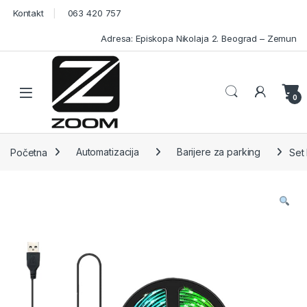
Skip to navigation
Skip to content
Kontakt
063 420 757
Adresa: Episkopa Nikolaja 2. Beograd – Zemun
Open
0
Početna
Automatizacija
Barijere za parking
Set