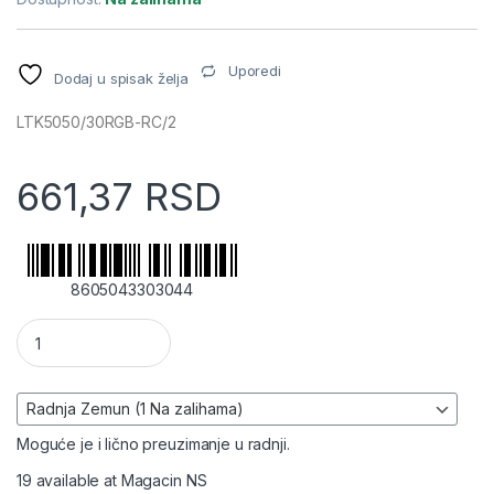
Uporedi
Dodaj u spisak želja
LTK5050/30RGB-RC/2
661,37
RSD
8605043303044
Set RGB LED traka 2m količina
Moguće je i lično preuzimanje u radnji.
19 available at Magacin NS