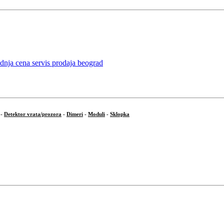
-
Detektor vrata/prozora
-
Dimeri
-
Moduli
-
Sklopka