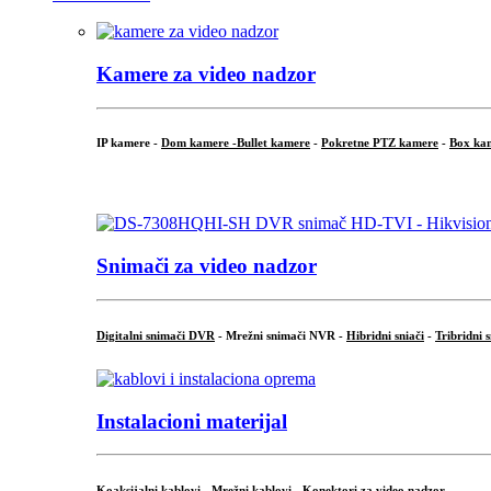
Kamere za video nadzor
IP kamere -
Dom kamere -
Bullet kamere
-
Pokretne PTZ kamere
-
Box ka
.
Snimači za video nadzor
Digitalni snimači DVR
- Mrežni snimači NVR -
Hibridni sniači
-
Tribridni 
Instalacioni materijal
Koaksijalni kablovi
-
Mrežni kablovi
-
Konektori za video nadzor