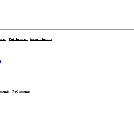
mere
-
PoC kamere
-
Nosači i kućišta
snimači
- PoC snimači