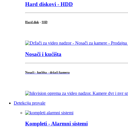
Hard diskovi - HDD
Hard disk
-
SSD
...
Nosači i kućišta
Nosači - kućišta - držači kamera
...
Detekcija provale
Kompleti - Alarmni sistemi