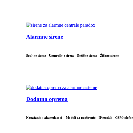
...
.
Alarmne sirene
Spoljne sirene
-
Unutrašnje sirene
-
Bežične sirene
-
Žičane sirene
...
.
Dodatna oprema
Napajanja i akumulatori
-
Moduli za proširenje
-
IP moduli
-
GSM telefon
...