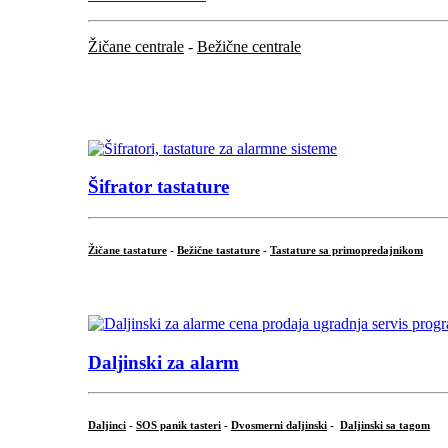
Žičane centrale
-
Bežične centrale
...
...
Šifrator tastature
Žičane tastature
-
Bežične tastature
-
Tastature sa primopredajnikom
...
Daljinski za alarm
Daljinci
-
SOS panik tasteri
-
Dvosmerni daljinski
-
Daljinski sa tagom