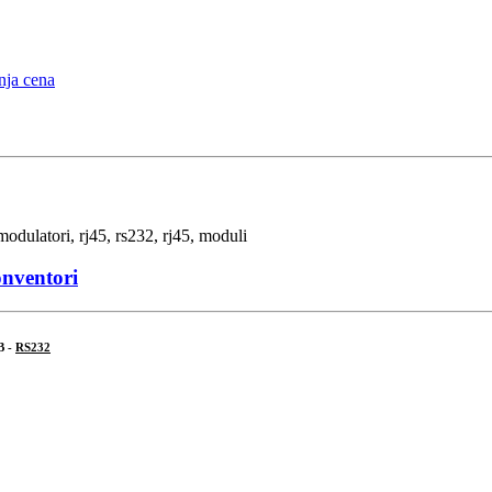
onventori
B -
RS232