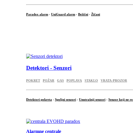
Paradox alarm
-
UniGuard alarm
-
Bežični
-
Žičani
...
...
.
Detektori - Senzori
POKRET
POŽAR
GAS
POPLAVA
STAKLO
VRATA-PROZOR
Detektori pokreta
-
Spoljni senzori
-
Unutrašnji senzori
-
Senzor koji ne re
.
Alarmne centrale