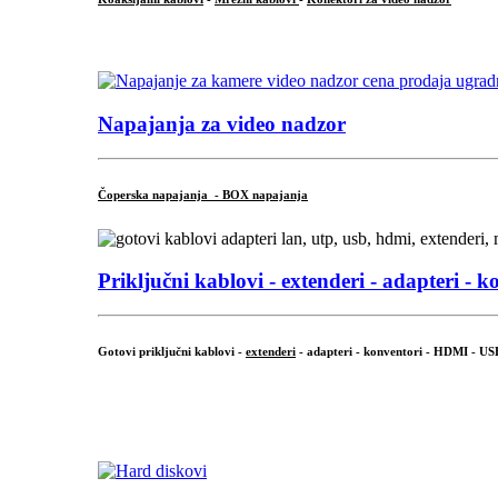
...
Napajanja za video nadzor
Čoperska napajanja - BOX napajanja
Priključni
kablovi - extenderi - adapteri - k
Gotovi priključni kablovi -
extenderi
- adapteri - konventori - HDMI - US
...
.