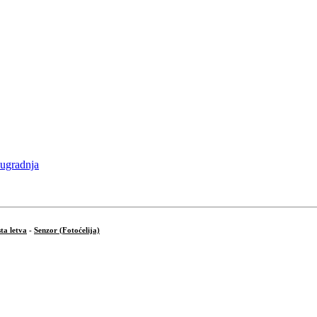
ta letva
-
Senzor (Fotoćelija)