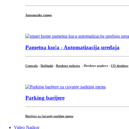
Automatske rampe
...
Pametna kuća - Automatizacija uređaja
Centrala
-
Daljinski
-
Detektor pokreta
- Detektor poplave -
CO detektor
...
Parking barijere
Barijere za čuvanje parking mesta
Video Nadzor