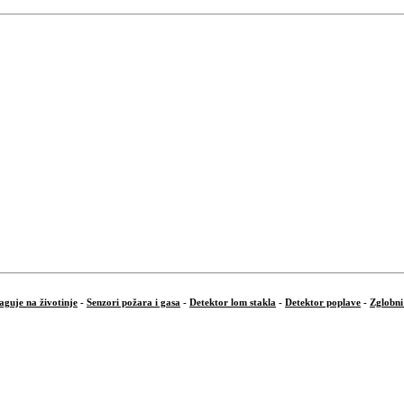
aguje na životinje
-
Senzori požara i gasa
-
Detektor lom stakla
-
Detektor poplave
-
Zglobni