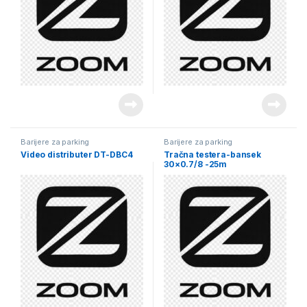
Barijere za parking
Barijere za parking
Video distributer DT-DBC4
Tračna testera-bansek
30×0.7/8 -25m