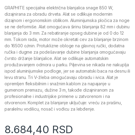
GRAPHITE specijalna električna blanjalica snage 850 W,
dizajnirana za obradu drveta. Alat se odlikuje modernim
dizajnom i ergonomskim oblikom. Aluminijumska pločica za noge
se ne deformiše. Alat omogućava širinu blanjanja 82 mm i dubinu
blanjanja do 3 mm. Za rebatiranje opseg dubine je od 0 do 12
mm. Tokom rada, motor može okretati cev za blanjanje brzinom
do 16500 o/min. Protuklizne obloge na glavnoj ručki, dodatna
ručka i dugme za podešavanje dubine blanjanja omogućavaju
čvrsto držanje blanjalice. Alat se odlikuje automatskim
produžavanjem odmora u parku. Piljevina se nikada ne nakuplja
ispod aluminijumske podloge, jer se automatski baca na desnu ili
levu stranu. Tri V-žleba omogućavaju obradu i ivica. Alat je
opremljen fleksibilnim i snažnim kablom za napajanje u
gumenom premazu, dužine 3 m, takođe dizajniranom za
profesionalne i industrijske primene u zatvorenom i na
otvorenom. Komplet za blanjanje uključuje: vreću za prašinu,
paralelnu vodilicu, nosač i vođicu za lebđenje.
8.684,40
RSD