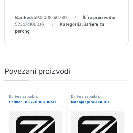
Bar-kod:
5902062596789
Šifra proizvoda:
573d7cf060a6
Kategorija:
Barijere za
parking
Povezani proizvodi
Barijere za parking
Barijere za parking
Snimač DS-7208HQHI-SH
Napajanje W-D3000