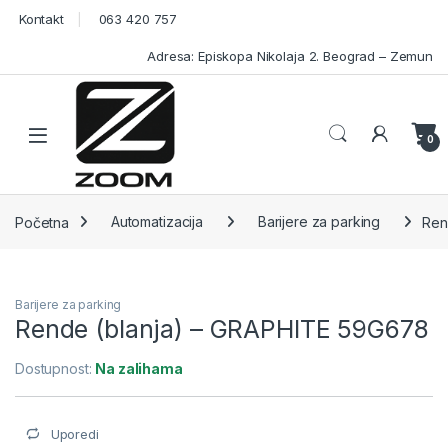
Skip to navigation
Skip to content
Kontakt
063 420 757
Adresa: Episkopa Nikolaja 2. Beograd – Zemun
Open
0
Početna
Automatizacija
Barijere za parking
Ren
Barijere za parking
Rende (blanja) – GRAPHITE 59G678
Dostupnost:
Na zalihama
Uporedi