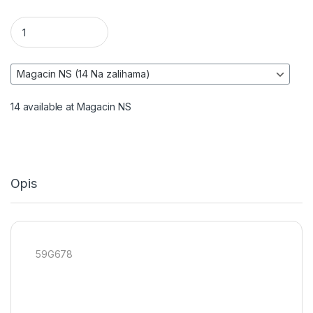
Rende (blanja) - GRAPHITE 59G678 količina
14 available at Magacin NS
Opis
59G678