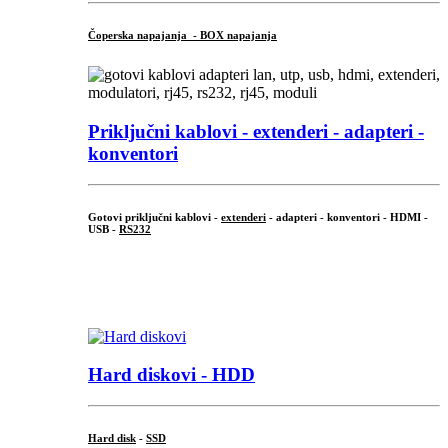
Čoperska napajanja - BOX napajanja
Priključni
kablovi - extenderi - adapteri -
konventori
Gotovi priključni kablovi -
extenderi
- adapteri - konventori - HDMI -
USB -
RS232
...
.
Hard diskovi - HDD
Hard disk
-
SSD