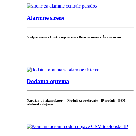
Alarmne sirene
Spoljne sirene
-
Unutrašnje sirene
-
Bežične sirene
-
Žičane sirene
...
.
Dodatna oprema
Napajanja i akumulatori
-
Moduli za proširenje
-
IP moduli
-
GSM
telefonska dojava
...