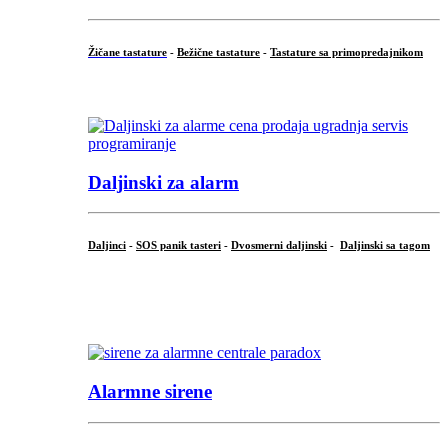
Žičane tastature
-
Bežične tastature
-
Tastature sa primopredajnikom
...
Daljinski za alarm
Daljinci
-
SOS panik tasteri
-
Dvosmerni daljinski
-
Daljinski sa tagom
...
.
Alarmne sirene