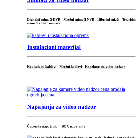
Digitalni snimači DVR
- Mrežni snimači NVR -
Hibridni sniači
-
Tribridni
snimači
- PoC snimači
Instalacioni materijal
Koaksijalni kablovi
-
Mrežni kablovi
-
Konektori za video nadzor
...
Napajanja za video nadzor
Čoperska napajanja - BOX napajanja