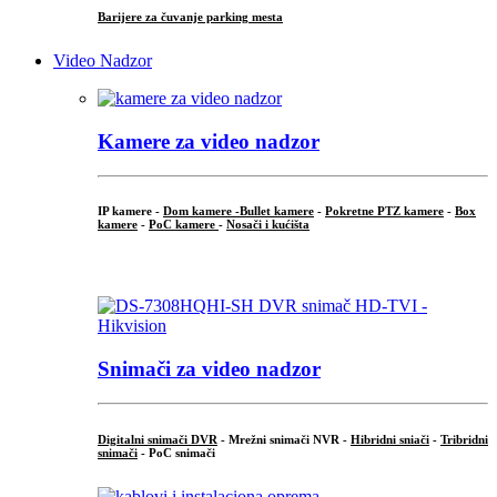
Barijere za čuvanje parking mesta
Video Nadzor
Kamere za video nadzor
IP kamere -
Dom kamere -
Bullet kamere
-
Pokretne PTZ kamere
-
Box
kamere
-
PoC kamere
-
Nosači i kućišta
.
Snimači za video nadzor
Digitalni snimači DVR
- Mrežni snimači NVR -
Hibridni sniači
-
Tribridni
snimači
- PoC snimači