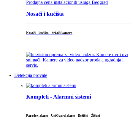
Nosači i kućišta
Nosači - kućišta - držači kamera
...
Detekcija provale
Kompleti - Alarmni sistemi
Paradox alarm
-
UniGuard alarm
-
Bežični
-
Žičani
...