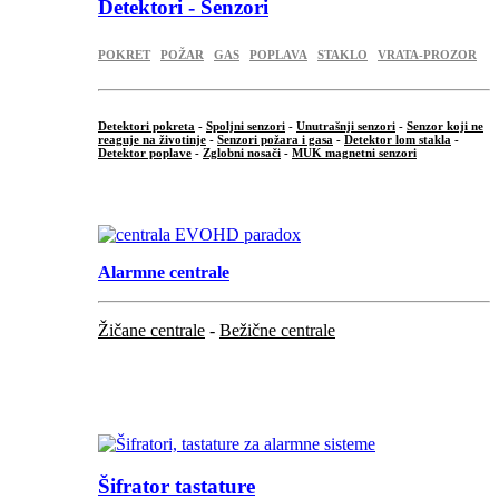
Detektori - Senzori
POKRET
POŽAR
GAS
POPLAVA
STAKLO
VRATA-PROZOR
Detektori pokreta
-
Spoljni senzori
-
Unutrašnji senzori
-
Senzor koji ne
reaguje na životinje
-
Senzori požara i gasa
-
Detektor lom stakla
-
Detektor poplave
-
Zglobni nosači
-
MUK magnetni senzori
.
Alarmne centrale
Žičane centrale
-
Bežične centrale
...
...
Šifrator tastature