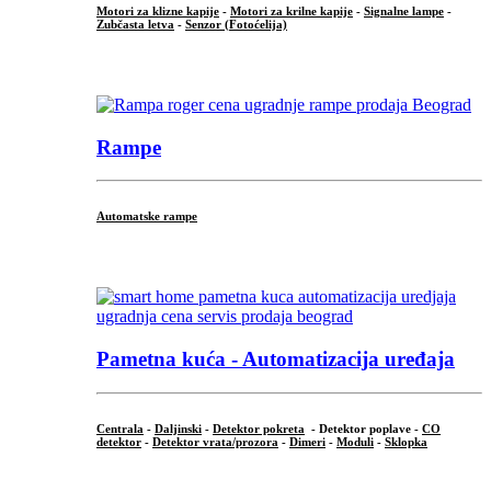
Motori za klizne kapije
-
Motori za krilne kapije
-
Signalne lampe
-
Zubčasta letva
-
Senzor (Fotoćelija)
...
Rampe
Automatske rampe
...
Pametna kuća - Automatizacija uređaja
Centrala
-
Daljinski
-
Detektor pokreta
- Detektor poplave -
CO
detektor
-
Detektor vrata/prozora
-
Dimeri
-
Moduli
-
Sklopka
...