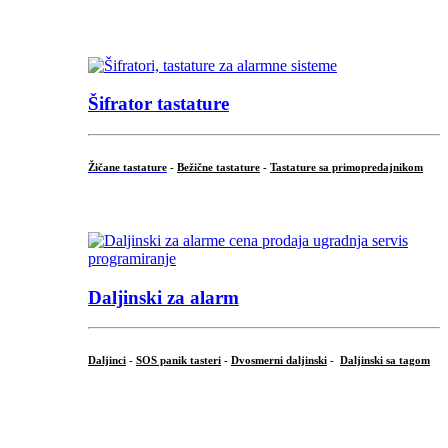
...
Šifrator tastature
Žičane tastature
-
Bežične tastature
-
Tastature sa primopredajnikom
...
Daljinski za alarm
Daljinci
-
SOS panik tasteri
-
Dvosmerni daljinski
-
Daljinski sa tagom
...
.