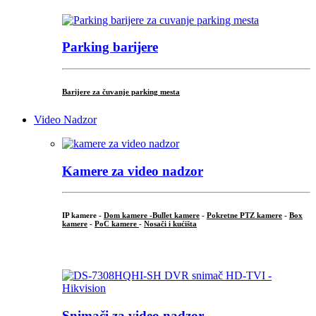
Parking barijere
Barijere za čuvanje parking mesta
Video Nadzor
Kamere za video nadzor
IP kamere -
Dom kamere -
Bullet kamere
-
Pokretne PTZ kamere
-
Box
kamere
-
PoC kamere
-
Nosači i kućišta
.
Snimači za video nadzor