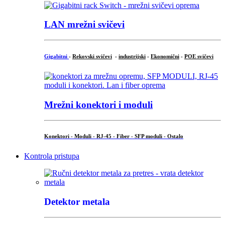
LAN mrežni svičevi
Gigabitni
-
Rekovski svičevi
-
industrijski
-
Ekonomični
-
POE svičevi
Mrežni konektori i moduli
Konektori - Moduli - RJ-45 - Fiber - SFP moduli - Ostalo
Kontrola pristupa
Detektor metala