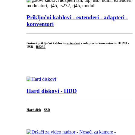
Priključni
kablovi - extenderi - adapteri -
konventori
Gotovi priključni kablovi -
extenderi
- adapteri - konventori - HDMI -
USB -
RS232
...
.
Hard diskovi - HDD
Hard disk
-
SSD
...