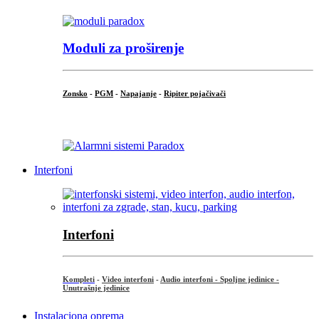
Moduli za proširenje
Zonsko
-
PGM
-
Napajanje
-
Ripiter pojačivači
...
Interfoni
Interfoni
Kompleti
-
Video interfoni
-
Audio interfoni - Spoljne jedinice -
Unutrašnje jedinice
Instalaciona oprema