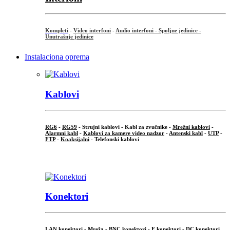
Kompleti
-
Video interfoni
-
Audio interfoni - Spoljne jedinice -
Unutrašnje jedinice
Instalaciona oprema
Kablovi
RG6
-
RG59
- Strujni kablovi - Kabl za zvučnike -
Mrežni kablovi
-
Alarmni kabl
-
Kablovi za kamere video nadzor
-
Antenski kabl
-
UTP
-
FTP
-
Koaksijalni
- Telefonski kablovi
...
Konektori
LAN konektori - Mreža -
BNC konektori
-
F konektori
-
DC konektori