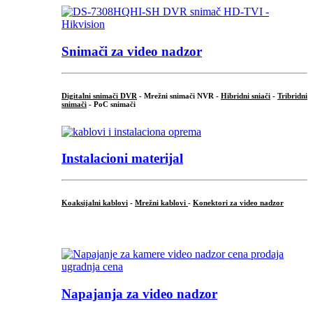
Snimači za video nadzor
Digitalni snimači DVR
- Mrežni snimači NVR -
Hibridni sniači
-
Tribridni
snimači
- PoC snimači
Instalacioni materijal
Koaksijalni kablovi
-
Mrežni kablovi
-
Konektori za video nadzor
...
Napajanja za video nadzor