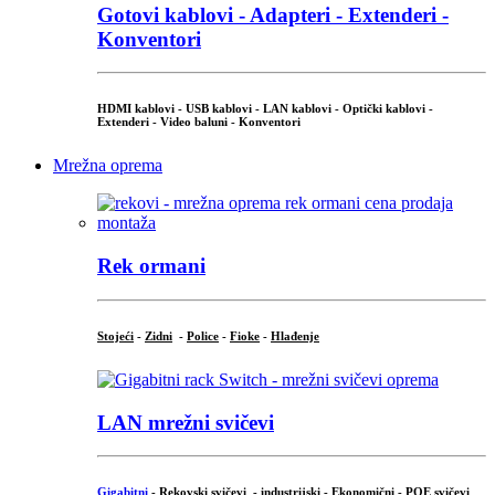
Gotovi kablovi - Adapteri - Extenderi -
Konventori
HDMI kablovi - USB kablovi - LAN kablovi - Optički kablovi -
Extenderi - Video baluni - Konventori
Mrežna oprema
Rek ormani
Stojeći
-
Zidni
-
Police
-
Fioke
-
Hlađenje
LAN mrežni svičevi
Gigabitni
-
Rekovski svičevi
-
industrijski
-
Ekonomični
-
POE svičevi