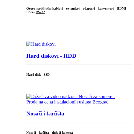
Gotovi priključni kablovi -
extenderi
- adapteri - konventori - HDMI -
USB -
RS232
...
.
Hard diskovi - HDD
Hard disk
-
SSD
...
Nosači i kućišta
Nosači - kućišta - držači kamera