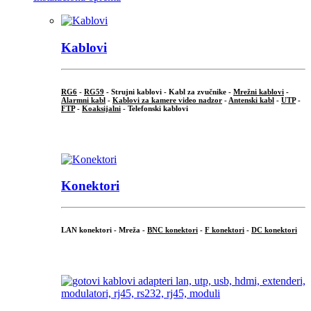
Kablovi
RG6
-
RG59
- Strujni kablovi - Kabl za zvučnike -
Mrežni kablovi
-
Alarmni kabl
-
Kablovi za kamere video nadzor
-
Antenski kabl
-
UTP
-
FTP
-
Koaksijalni
- Telefonski kablovi
...
Konektori
LAN konektori - Mreža -
BNC konektori
-
F konektori
-
DC konektori
...