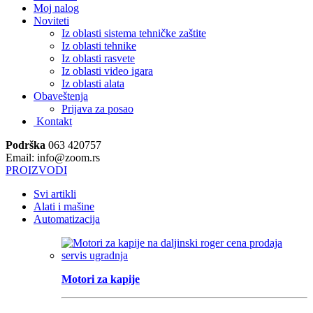
Moj nalog
Noviteti
Iz oblasti sistema tehničke zaštite
Iz oblasti tehnike
Iz oblasti rasvete
Iz oblasti video igara
Iz oblasti alata
Obaveštenja
Prijava za posao
Kontakt
Podrška
063 420757
Email: info@zoom.rs
PROIZVODI
Svi artikli
Alati i mašine
Automatizacija
Motori za kapije