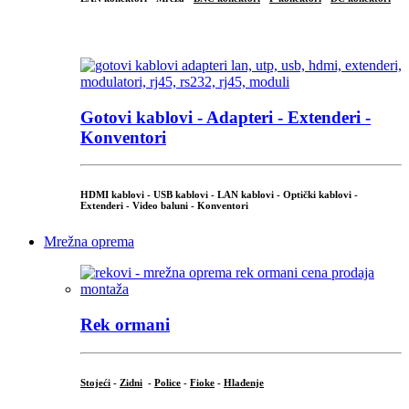
...
Gotovi kablovi - Adapteri - Extenderi -
Konventori
HDMI kablovi - USB kablovi - LAN kablovi - Optički kablovi -
Extenderi - Video baluni - Konventori
Mrežna oprema
Rek ormani
Stojeći
-
Zidni
-
Police
-
Fioke
-
Hlađenje