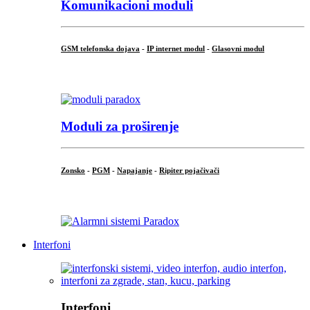
Komunikacioni moduli
GSM telefonska dojava
-
IP internet modul
-
Glasovni modul
...
Moduli za proširenje
Zonsko
-
PGM
-
Napajanje
-
Ripiter pojačivači
...
Interfoni
Interfoni