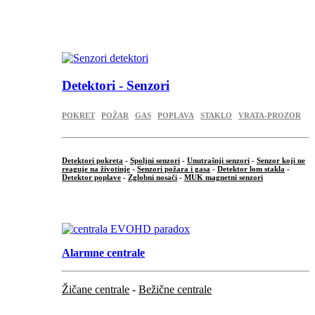
...
.
Detektori - Senzori
POKRET
POŽAR
GAS
POPLAVA
STAKLO
VRATA-PROZOR
Detektori pokreta
-
Spoljni senzori
-
Unutrašnji senzori
-
Senzor koji ne
reaguje na životinje
-
Senzori požara i gasa
-
Detektor lom stakla
-
Detektor poplave
-
Zglobni nosači
-
MUK magnetni senzori
.
Alarmne centrale
Žičane centrale
-
Bežične centrale
...