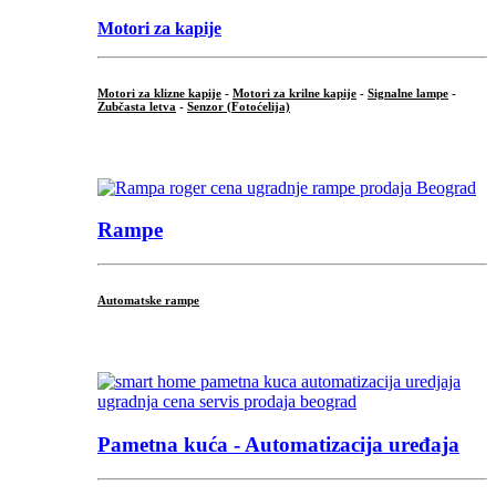
Motori za kapije
Motori za klizne kapije
-
Motori za krilne kapije
-
Signalne lampe
-
Zubčasta letva
-
Senzor (Fotoćelija)
...
Rampe
Automatske rampe
...
Pametna kuća - Automatizacija uređaja