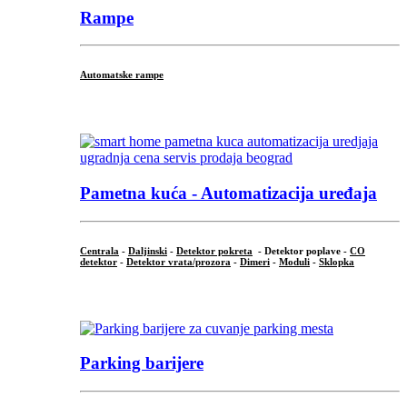
Rampe
Automatske rampe
...
Pametna kuća - Automatizacija uređaja
Centrala
-
Daljinski
-
Detektor pokreta
- Detektor poplave -
CO
detektor
-
Detektor vrata/prozora
-
Dimeri
-
Moduli
-
Sklopka
...
Parking barijere