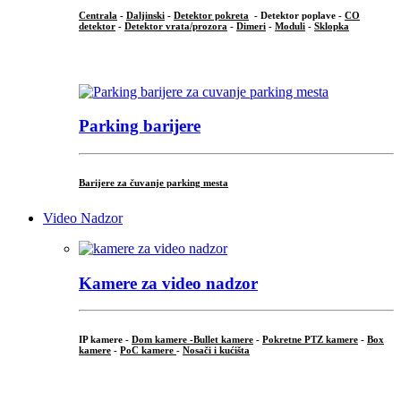
Centrala
-
Daljinski
-
Detektor pokreta
- Detektor poplave -
CO
detektor
-
Detektor vrata/prozora
-
Dimeri
-
Moduli
-
Sklopka
...
Parking barijere
Barijere za čuvanje parking mesta
Video Nadzor
Kamere za video nadzor
IP kamere -
Dom kamere -
Bullet kamere
-
Pokretne PTZ kamere
-
Box
kamere
-
PoC kamere
-
Nosači i kućišta
.