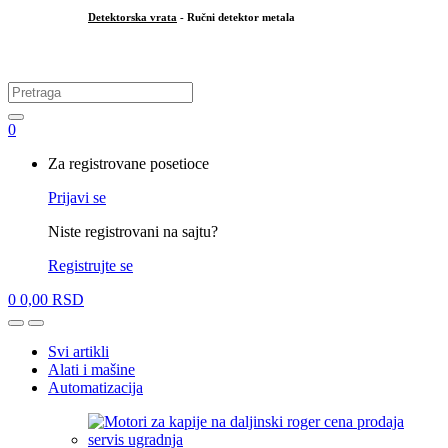
Detektorska vrata
- Ručni detektor metala
.
Search
for:
0
My
Za registrovane posetioce
Account
Prijavi se
Niste registrovani na sajtu?
Registrujte se
0
0,00
RSD
Open
Close
Svi artikli
Alati i mašine
Automatizacija