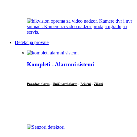
...
Detekcija provale
Kompleti - Alarmni sistemi
Paradox alarm
-
UniGuard alarm
-
Bežični
-
Žičani
...
...
.