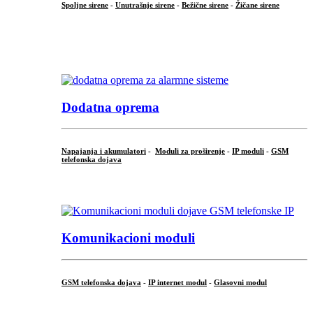
Spoljne sirene
-
Unutrašnje sirene
-
Bežične sirene
-
Žičane sirene
...
.
Dodatna oprema
Napajanja i akumulatori
-
Moduli za proširenje
-
IP moduli
-
GSM
telefonska dojava
...
Komunikacioni moduli
GSM telefonska dojava
-
IP internet modul
-
Glasovni modul
...