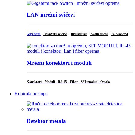
LAN mrežni svičevi
Gigabitni
-
Rekovski svičevi
-
industrijski
-
Ekonomični
-
POE svičevi
Mrežni konektori i moduli
Konektori - Moduli - RJ-45 - Fiber - SFP moduli - Ostalo
Kontrola pristupa
Detektor metala