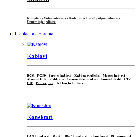
Kompleti
-
Video interfoni
-
Audio interfoni - Spoljne jedinice -
Unutrašnje jedinice
Instalaciona oprema
Kablovi
RG6
-
RG59
- Strujni kablovi - Kabl za zvučnike -
Mrežni kablovi
-
Alarmni kabl
-
Kablovi za kamere video nadzor
-
Antenski kabl
-
UTP
-
FTP
-
Koaksijalni
- Telefonski kablovi
...
Konektori
LAN konektori - Mreža -
BNC konektori
-
F konektori
-
DC konektori