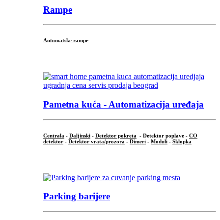
Rampe
Automatske rampe
...
Pametna kuća - Automatizacija uređaja
Centrala
-
Daljinski
-
Detektor pokreta
- Detektor poplave -
CO
detektor
-
Detektor vrata/prozora
-
Dimeri
-
Moduli
-
Sklopka
...
Parking barijere