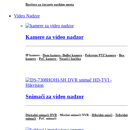
Barijere za čuvanje parking mesta
Video Nadzor
Kamere za video nadzor
IP kamere -
Dom kamere -
Bullet kamere
-
Pokretne PTZ kamere
-
Box
kamere
-
PoC kamere
-
Nosači i kućišta
.
Snimači za video nadzor
Digitalni snimači DVR
- Mrežni snimači NVR -
Hibridni sniači
-
Tribridni
snimači
- PoC snimači