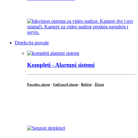
...
Detekcija provale
Kompleti - Alarmni sistemi
Paradox alarm
-
UniGuard alarm
-
Bežični
-
Žičani
...
...
.