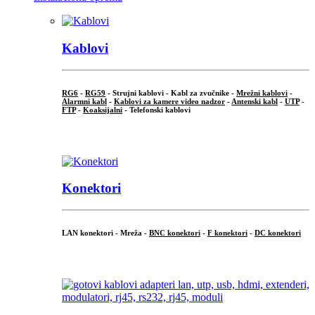
Kablovi
RG6
-
RG59
- Strujni kablovi - Kabl za zvučnike -
Mrežni kablovi
-
Alarmni kabl
-
Kablovi za kamere video nadzor
-
Antenski kabl
-
UTP
-
FTP
-
Koaksijalni
- Telefonski kablovi
...
Konektori
LAN konektori - Mreža -
BNC konektori
-
F konektori
-
DC konektori
...