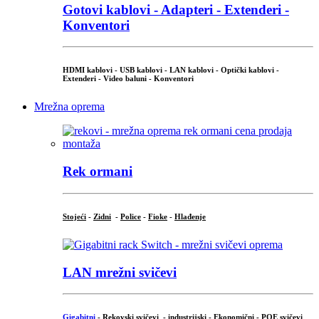
Gotovi kablovi - Adapteri - Extenderi -
Konventori
HDMI kablovi - USB kablovi - LAN kablovi - Optički kablovi -
Extenderi - Video baluni - Konventori
Mrežna oprema
Rek ormani
Stojeći
-
Zidni
-
Police
-
Fioke
-
Hlađenje
LAN mrežni svičevi
Gigabitni
-
Rekovski svičevi
-
industrijski
-
Ekonomični
-
POE svičevi