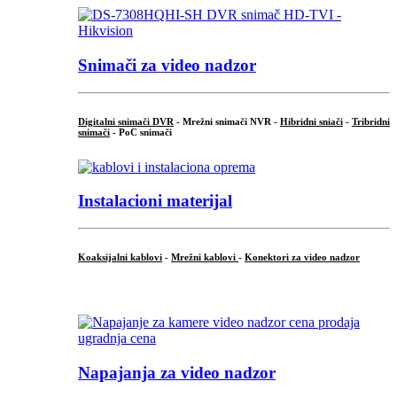
Snimači za video nadzor
Digitalni snimači DVR
- Mrežni snimači NVR -
Hibridni sniači
-
Tribridni
snimači
- PoC snimači
Instalacioni materijal
Koaksijalni kablovi
-
Mrežni kablovi
-
Konektori za video nadzor
...
Napajanja za video nadzor