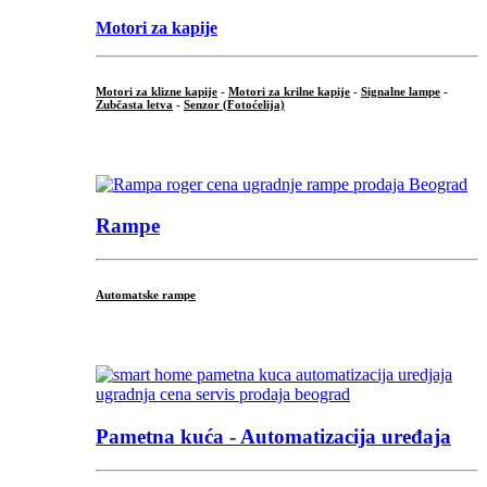
Motori za kapije
Motori za klizne kapije
-
Motori za krilne kapije
-
Signalne lampe
-
Zubčasta letva
-
Senzor (Fotoćelija)
...
Rampe
Automatske rampe
...
Pametna kuća - Automatizacija uređaja