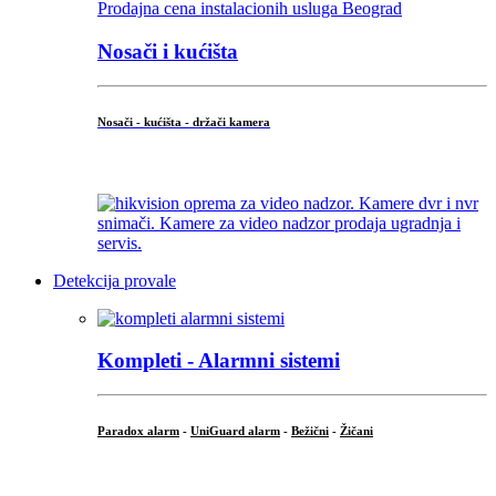
Nosači i kućišta
Nosači - kućišta - držači kamera
...
Detekcija provale
Kompleti - Alarmni sistemi
Paradox alarm
-
UniGuard alarm
-
Bežični
-
Žičani
...