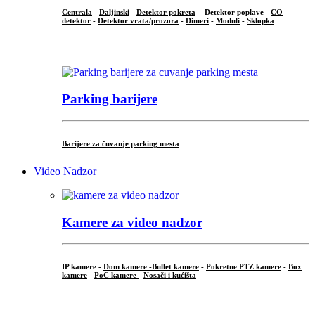
Centrala
-
Daljinski
-
Detektor pokreta
- Detektor poplave -
CO
detektor
-
Detektor vrata/prozora
-
Dimeri
-
Moduli
-
Sklopka
...
Parking barijere
Barijere za čuvanje parking mesta
Video Nadzor
Kamere za video nadzor
IP kamere -
Dom kamere -
Bullet kamere
-
Pokretne PTZ kamere
-
Box
kamere
-
PoC kamere
-
Nosači i kućišta
.