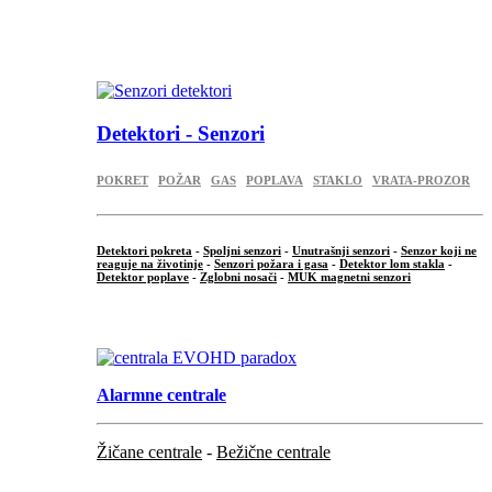
...
.
Detektori - Senzori
POKRET
POŽAR
GAS
POPLAVA
STAKLO
VRATA-PROZOR
Detektori pokreta
-
Spoljni senzori
-
Unutrašnji senzori
-
Senzor koji ne
reaguje na životinje
-
Senzori požara i gasa
-
Detektor lom stakla
-
Detektor poplave
-
Zglobni nosači
-
MUK magnetni senzori
.
Alarmne centrale
Žičane centrale
-
Bežične centrale
...