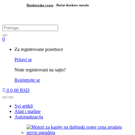
Detektorska vrata
- Ručni detektor metala
.
Search
for:
0
My
Za registrovane posetioce
Account
Prijavi se
Niste registrovani na sajtu?
Registrujte se
0
0,00
RSD
Open
Close
Svi artikli
Alati i mašine
Automatizacija