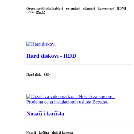
Gotovi priključni kablovi -
extenderi
- adapteri - konventori - HDMI -
USB -
RS232
...
.
Hard diskovi - HDD
Hard disk
-
SSD
...
Nosači i kućišta
Nosači - kućišta - držači kamera