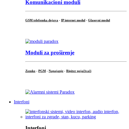
Komunikacioni moduli
GSM telefonska dojava
-
IP internet modul
-
Glasovni modul
...
Moduli za proširenje
Zonsko
-
PGM
-
Napajanje
-
Ripiter pojačivači
...
Interfoni
Interfoni