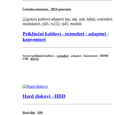
Čoperska napajanja - BOX napajanja
Priključni
kablovi - extenderi - adapteri -
konventori
Gotovi priključni kablovi -
extenderi
- adapteri - konventori - HDMI -
USB -
RS232
...
.
Hard diskovi - HDD
Hard disk
-
SSD