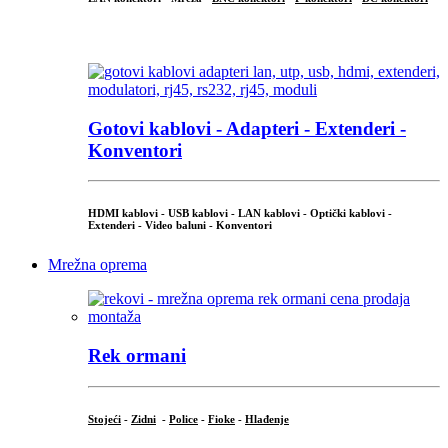
...
Gotovi kablovi - Adapteri - Extenderi -
Konventori
HDMI kablovi - USB kablovi - LAN kablovi - Optički kablovi -
Extenderi - Video baluni - Konventori
Mrežna oprema
Rek ormani
Stojeći
-
Zidni
-
Police
-
Fioke
-
Hlađenje