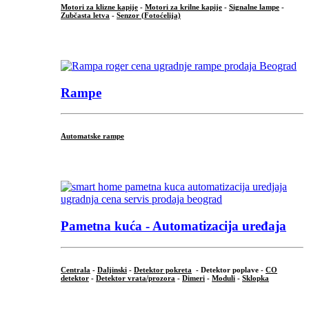
Motori za klizne kapije
-
Motori za krilne kapije
-
Signalne lampe
-
Zubčasta letva
-
Senzor (Fotoćelija)
...
Rampe
Automatske rampe
...
Pametna kuća - Automatizacija uređaja
Centrala
-
Daljinski
-
Detektor pokreta
- Detektor poplave -
CO
detektor
-
Detektor vrata/prozora
-
Dimeri
-
Moduli
-
Sklopka
...