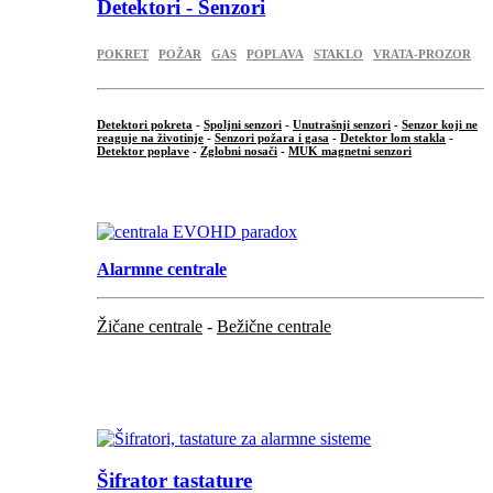
Detektori - Senzori
POKRET
POŽAR
GAS
POPLAVA
STAKLO
VRATA-PROZOR
Detektori pokreta
-
Spoljni senzori
-
Unutrašnji senzori
-
Senzor koji ne
reaguje na životinje
-
Senzori požara i gasa
-
Detektor lom stakla
-
Detektor poplave
-
Zglobni nosači
-
MUK magnetni senzori
.
Alarmne centrale
Žičane centrale
-
Bežične centrale
...
...
Šifrator tastature