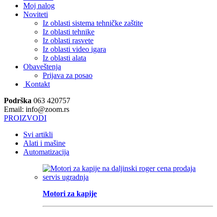
Moj nalog
Noviteti
Iz oblasti sistema tehničke zaštite
Iz oblasti tehnike
Iz oblasti rasvete
Iz oblasti video igara
Iz oblasti alata
Obaveštenja
Prijava za posao
Kontakt
Podrška
063 420757
Email: info@zoom.rs
PROIZVODI
Svi artikli
Alati i mašine
Automatizacija
Motori za kapije