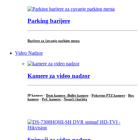
Parking barijere
Barijere za čuvanje parking mesta
Video Nadzor
Kamere za video nadzor
IP kamere -
Dom kamere -
Bullet kamere
-
Pokretne PTZ kamere
-
Box
kamere
-
PoC kamere
-
Nosači i kućišta
.
Snimači za video nadzor