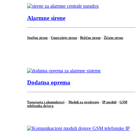
Alarmne sirene
Spoljne sirene
-
Unutrašnje sirene
-
Bežične sirene
-
Žičane sirene
...
.
Dodatna oprema
Napajanja i akumulatori
-
Moduli za proširenje
-
IP moduli
-
GSM
telefonska dojava
...