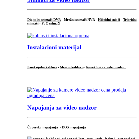
Digitalni snimači DVR
- Mrežni snimači NVR -
Hibridni sniači
-
Tribridni
snimači
- PoC snimači
Instalacioni materijal
Koaksijalni kablovi
-
Mrežni kablovi
-
Konektori za video nadzor
...
Napajanja za video nadzor
Čoperska napajanja - BOX napajanja