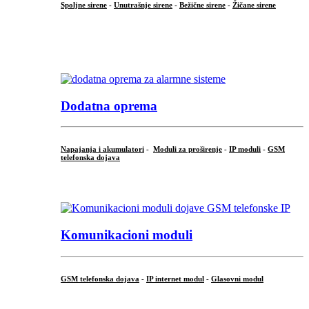
Spoljne sirene
-
Unutrašnje sirene
-
Bežične sirene
-
Žičane sirene
...
.
Dodatna oprema
Napajanja i akumulatori
-
Moduli za proširenje
-
IP moduli
-
GSM
telefonska dojava
...
Komunikacioni moduli
GSM telefonska dojava
-
IP internet modul
-
Glasovni modul
...