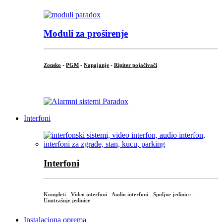
Moduli za proširenje
Zonsko
-
PGM
-
Napajanje
-
Ripiter pojačivači
...
Interfoni
Interfoni
Kompleti
-
Video interfoni
-
Audio interfoni - Spoljne jedinice -
Unutrašnje jedinice
Instalaciona oprema