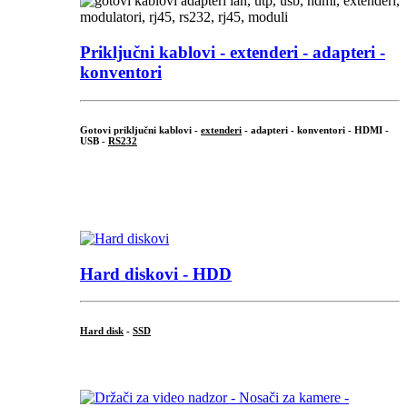
Priključni
kablovi - extenderi - adapteri -
konventori
Gotovi priključni kablovi -
extenderi
- adapteri - konventori - HDMI -
USB -
RS232
...
.
Hard diskovi - HDD
Hard disk
-
SSD
...