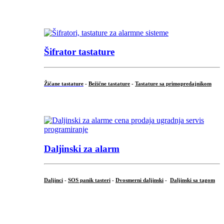
...
Šifrator tastature
Žičane tastature
-
Bežične tastature
-
Tastature sa primopredajnikom
...
Daljinski za alarm
Daljinci
-
SOS panik tasteri
-
Dvosmerni daljinski
-
Daljinski sa tagom
...
.