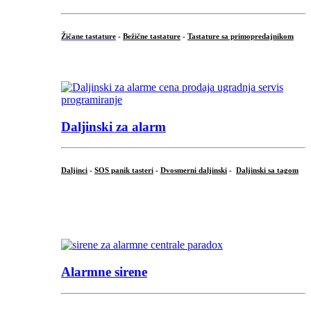
Žičane tastature
-
Bežične tastature
-
Tastature sa primopredajnikom
...
Daljinski za alarm
Daljinci
-
SOS panik tasteri
-
Dvosmerni daljinski
-
Daljinski sa tagom
...
.
Alarmne sirene