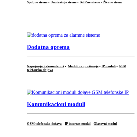
Spoljne sirene
-
Unutrašnje sirene
-
Bežične sirene
-
Žičane sirene
...
.
Dodatna oprema
Napajanja i akumulatori
-
Moduli za proširenje
-
IP moduli
-
GSM
telefonska dojava
...
Komunikacioni moduli
GSM telefonska dojava
-
IP internet modul
-
Glasovni modul
...