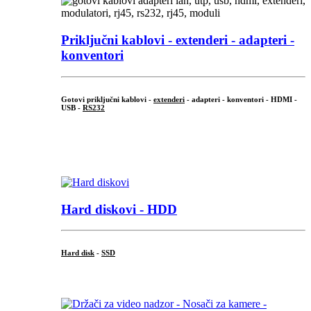
Priključni
kablovi - extenderi - adapteri -
konventori
Gotovi priključni kablovi -
extenderi
- adapteri - konventori - HDMI -
USB -
RS232
...
.
Hard diskovi - HDD
Hard disk
-
SSD
...