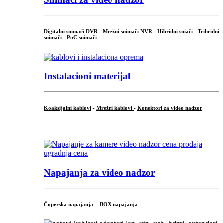
Digitalni snimači DVR
- Mrežni snimači NVR -
Hibridni sniači
-
Tribridni
snimači
- PoC snimači
Instalacioni materijal
Koaksijalni kablovi
-
Mrežni kablovi
-
Konektori za video nadzor
...
Napajanja za video nadzor
Čoperska napajanja - BOX napajanja