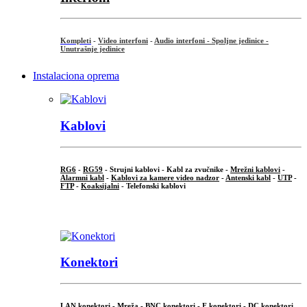
Kompleti
-
Video interfoni
-
Audio interfoni - Spoljne jedinice -
Unutrašnje jedinice
Instalaciona oprema
Kablovi
RG6
-
RG59
- Strujni kablovi - Kabl za zvučnike -
Mrežni kablovi
-
Alarmni kabl
-
Kablovi za kamere video nadzor
-
Antenski kabl
-
UTP
-
FTP
-
Koaksijalni
- Telefonski kablovi
...
Konektori
LAN konektori - Mreža -
BNC konektori
-
F konektori
-
DC konektori