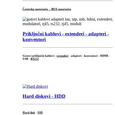
Čoperska napajanja - BOX napajanja
Priključni
kablovi - extenderi - adapteri -
konventori
Gotovi priključni kablovi -
extenderi
- adapteri - konventori - HDMI -
USB -
RS232
...
.
Hard diskovi - HDD
Hard disk
-
SSD