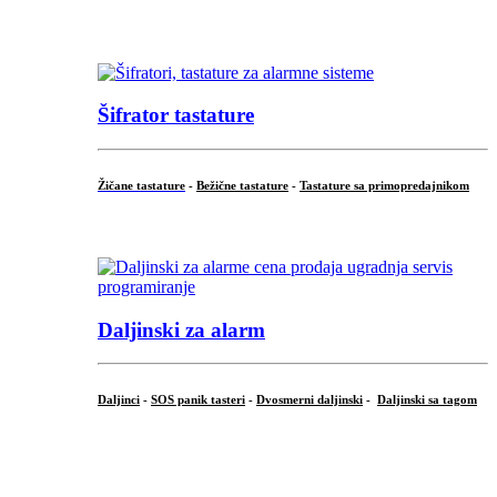
...
Šifrator tastature
Žičane tastature
-
Bežične tastature
-
Tastature sa primopredajnikom
...
Daljinski za alarm
Daljinci
-
SOS panik tasteri
-
Dvosmerni daljinski
-
Daljinski sa tagom
...
.