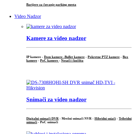
Barijere za čuvanje parking mesta
Video Nadzor
Kamere za video nadzor
IP kamere -
Dom kamere -
Bullet kamere
-
Pokretne PTZ kamere
-
Box
kamere
-
PoC kamere
-
Nosači i kućišta
.
Snimači za video nadzor
Digitalni snimači DVR
- Mrežni snimači NVR -
Hibridni sniači
-
Tribridni
snimači
- PoC snimači