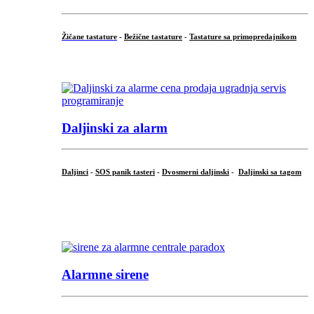
Žičane tastature
-
Bežične tastature
-
Tastature sa primopredajnikom
...
Daljinski za alarm
Daljinci
-
SOS panik tasteri
-
Dvosmerni daljinski
-
Daljinski sa tagom
...
.
Alarmne sirene