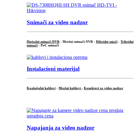
Snimači za video nadzor
Digitalni snimači DVR
- Mrežni snimači NVR -
Hibridni sniači
-
Tribridni
snimači
- PoC snimači
Instalacioni materijal
Koaksijalni kablovi
-
Mrežni kablovi
-
Konektori za video nadzor
...
Napajanja za video nadzor