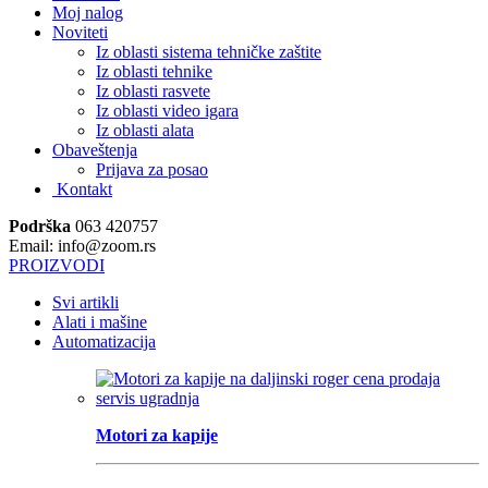
Moj nalog
Noviteti
Iz oblasti sistema tehničke zaštite
Iz oblasti tehnike
Iz oblasti rasvete
Iz oblasti video igara
Iz oblasti alata
Obaveštenja
Prijava za posao
Kontakt
Podrška
063 420757
Email: info@zoom.rs
PROIZVODI
Svi artikli
Alati i mašine
Automatizacija
Motori za kapije