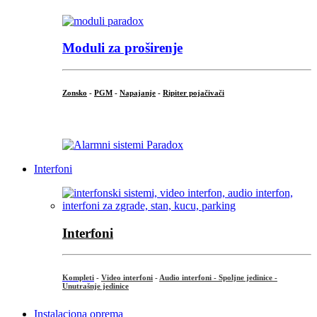
Moduli za proširenje
Zonsko
-
PGM
-
Napajanje
-
Ripiter pojačivači
...
Interfoni
Interfoni
Kompleti
-
Video interfoni
-
Audio interfoni - Spoljne jedinice -
Unutrašnje jedinice
Instalaciona oprema