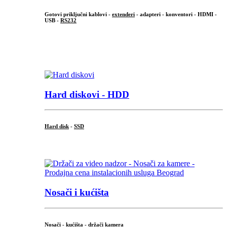
Gotovi priključni kablovi -
extenderi
- adapteri - konventori - HDMI -
USB -
RS232
...
.
Hard diskovi - HDD
Hard disk
-
SSD
...
Nosači i kućišta
Nosači - kućišta - držači kamera