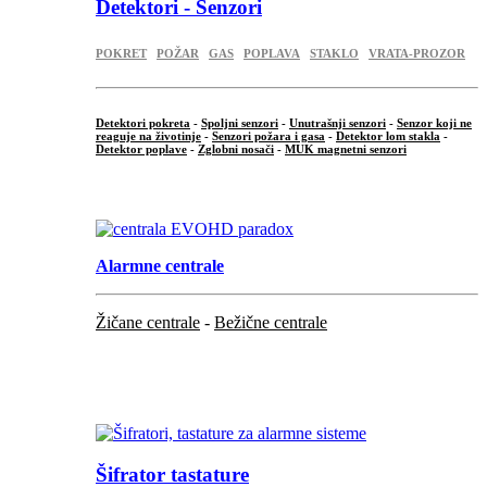
Detektori - Senzori
POKRET
POŽAR
GAS
POPLAVA
STAKLO
VRATA-PROZOR
Detektori pokreta
-
Spoljni senzori
-
Unutrašnji senzori
-
Senzor koji ne
reaguje na životinje
-
Senzori požara i gasa
-
Detektor lom stakla
-
Detektor poplave
-
Zglobni nosači
-
MUK magnetni senzori
.
Alarmne centrale
Žičane centrale
-
Bežične centrale
...
...
Šifrator tastature