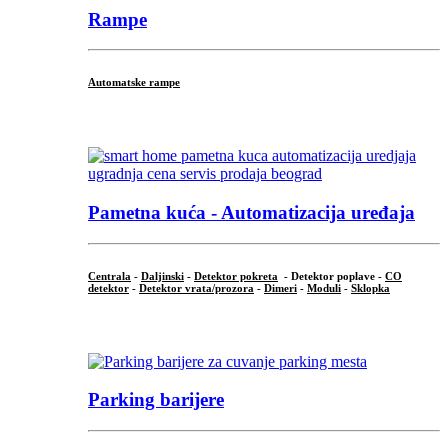
Rampe
Automatske rampe
...
Pametna kuća - Automatizacija uređaja
Centrala
-
Daljinski
-
Detektor pokreta
- Detektor poplave -
CO
detektor
-
Detektor vrata/prozora
-
Dimeri
-
Moduli
-
Sklopka
...
Parking barijere