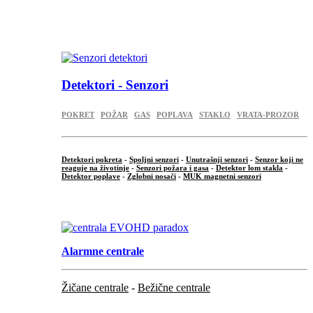
...
.
Detektori - Senzori
POKRET
POŽAR
GAS
POPLAVA
STAKLO
VRATA-PROZOR
Detektori pokreta
-
Spoljni senzori
-
Unutrašnji senzori
-
Senzor koji ne
reaguje na životinje
-
Senzori požara i gasa
-
Detektor lom stakla
-
Detektor poplave
-
Zglobni nosači
-
MUK magnetni senzori
.
Alarmne centrale
Žičane centrale
-
Bežične centrale
...