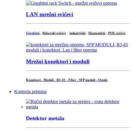
LAN mrežni svičevi
Gigabitni
-
Rekovski svičevi
-
industrijski
-
Ekonomični
-
POE svičevi
Mrežni konektori i moduli
Konektori - Moduli - RJ-45 - Fiber - SFP moduli - Ostalo
Kontrola pristupa
Detektor metala