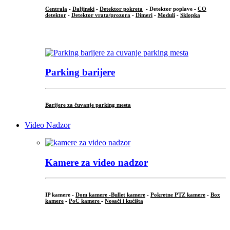
Centrala
-
Daljinski
-
Detektor pokreta
- Detektor poplave -
CO
detektor
-
Detektor vrata/prozora
-
Dimeri
-
Moduli
-
Sklopka
...
Parking barijere
Barijere za čuvanje parking mesta
Video Nadzor
Kamere za video nadzor
IP kamere -
Dom kamere -
Bullet kamere
-
Pokretne PTZ kamere
-
Box
kamere
-
PoC kamere
-
Nosači i kućišta
.