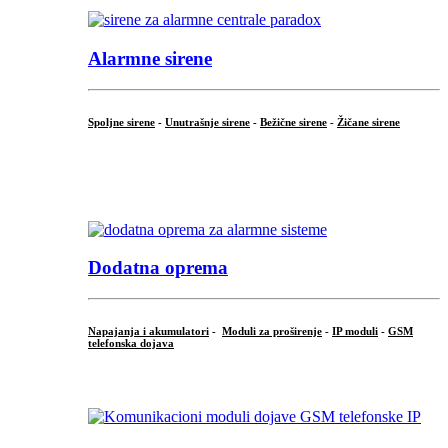
Alarmne sirene
Spoljne sirene
-
Unutrašnje sirene
-
Bežične sirene
-
Žičane sirene
...
.
Dodatna oprema
Napajanja i akumulatori
-
Moduli za proširenje
-
IP moduli
-
GSM
telefonska dojava
...