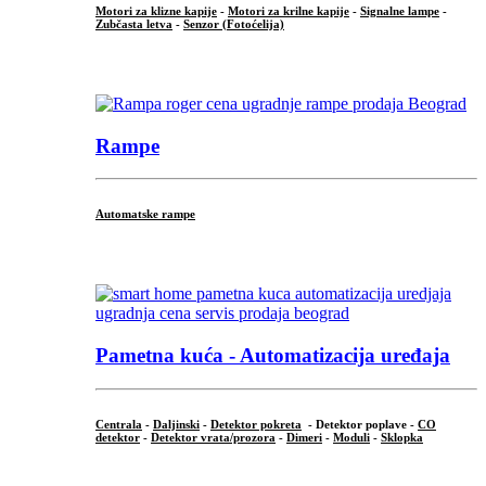
Motori za klizne kapije
-
Motori za krilne kapije
-
Signalne lampe
-
Zubčasta letva
-
Senzor (Fotoćelija)
...
Rampe
Automatske rampe
...
Pametna kuća - Automatizacija uređaja
Centrala
-
Daljinski
-
Detektor pokreta
- Detektor poplave -
CO
detektor
-
Detektor vrata/prozora
-
Dimeri
-
Moduli
-
Sklopka
...