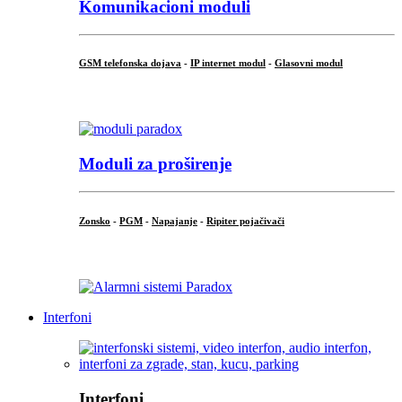
Komunikacioni moduli
GSM telefonska dojava
-
IP internet modul
-
Glasovni modul
...
Moduli za proširenje
Zonsko
-
PGM
-
Napajanje
-
Ripiter pojačivači
...
Interfoni
Interfoni