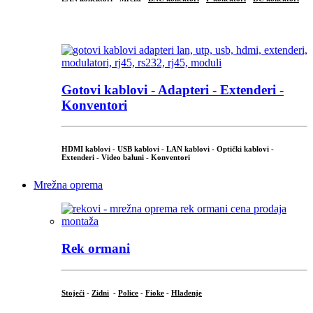
...
Gotovi kablovi - Adapteri - Extenderi -
Konventori
HDMI kablovi - USB kablovi - LAN kablovi - Optički kablovi -
Extenderi - Video baluni - Konventori
Mrežna oprema
Rek ormani
Stojeći
-
Zidni
-
Police
-
Fioke
-
Hlađenje