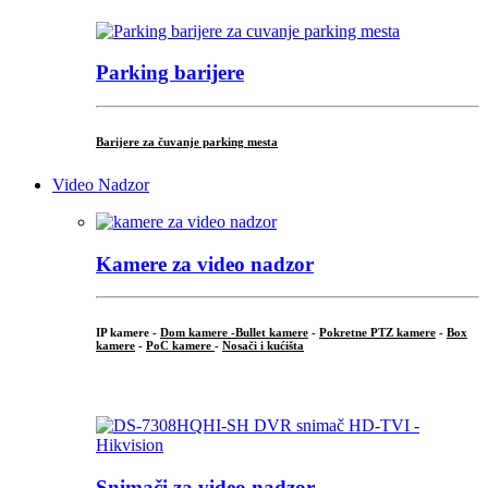
Parking barijere
Barijere za čuvanje parking mesta
Video Nadzor
Kamere za video nadzor
IP kamere -
Dom kamere -
Bullet kamere
-
Pokretne PTZ kamere
-
Box
kamere
-
PoC kamere
-
Nosači i kućišta
.
Snimači za video nadzor