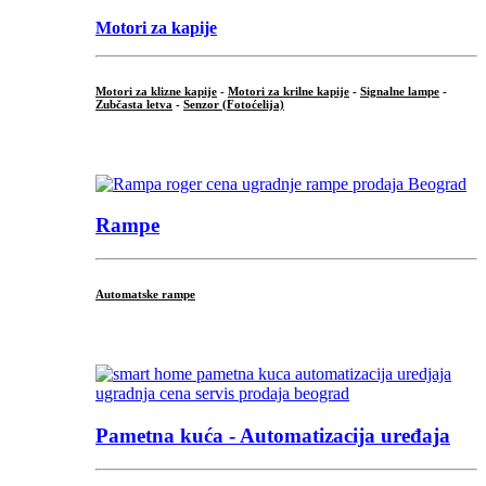
Motori za kapije
Motori za klizne kapije
-
Motori za krilne kapije
-
Signalne lampe
-
Zubčasta letva
-
Senzor (Fotoćelija)
...
Rampe
Automatske rampe
...
Pametna kuća - Automatizacija uređaja