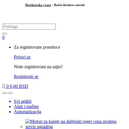
Detektorska vrata
- Ručni detektor metala
.
Search
for:
0
My
Za registrovane posetioce
Account
Prijavi se
Niste registrovani na sajtu?
Registrujte se
0
0,00
RSD
Open
Close
Svi artikli
Alati i mašine
Automatizacija