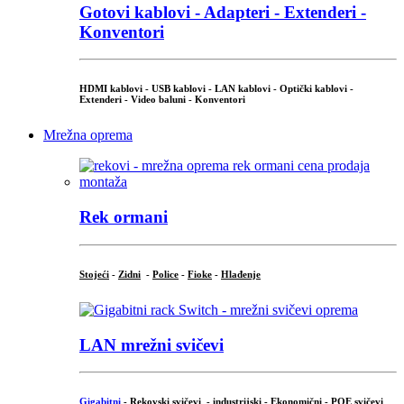
Gotovi kablovi - Adapteri - Extenderi -
Konventori
HDMI kablovi - USB kablovi - LAN kablovi - Optički kablovi -
Extenderi - Video baluni - Konventori
Mrežna oprema
Rek ormani
Stojeći
-
Zidni
-
Police
-
Fioke
-
Hlađenje
LAN mrežni svičevi
Gigabitni
-
Rekovski svičevi
-
industrijski
-
Ekonomični
-
POE svičevi