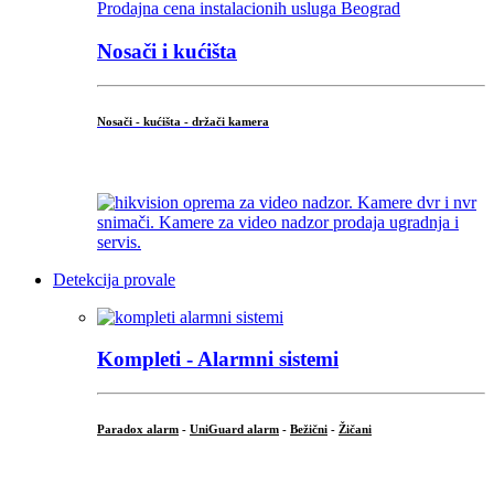
Nosači i kućišta
Nosači - kućišta - držači kamera
...
Detekcija provale
Kompleti - Alarmni sistemi
Paradox alarm
-
UniGuard alarm
-
Bežični
-
Žičani
...