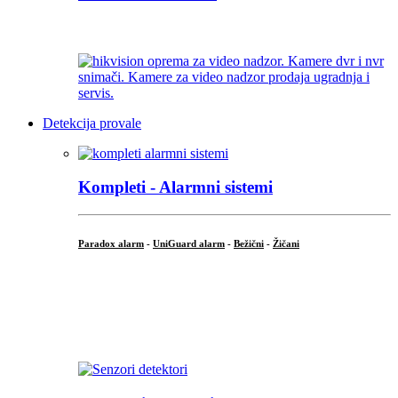
...
Detekcija provale
Kompleti - Alarmni sistemi
Paradox alarm
-
UniGuard alarm
-
Bežični
-
Žičani
...
...
.