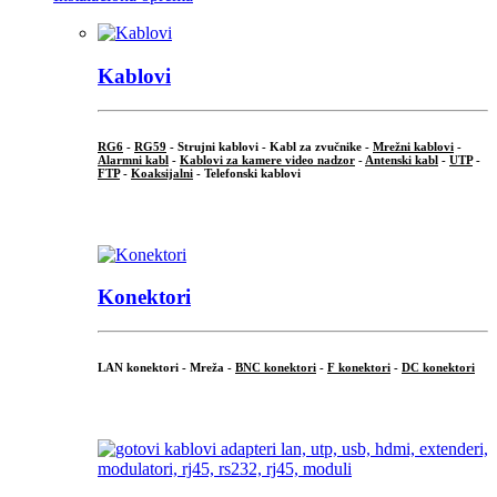
Kablovi
RG6
-
RG59
- Strujni kablovi - Kabl za zvučnike -
Mrežni kablovi
-
Alarmni kabl
-
Kablovi za kamere video nadzor
-
Antenski kabl
-
UTP
-
FTP
-
Koaksijalni
- Telefonski kablovi
...
Konektori
LAN konektori - Mreža -
BNC konektori
-
F konektori
-
DC konektori
...