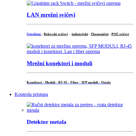
LAN mrežni svičevi
Gigabitni
-
Rekovski svičevi
-
industrijski
-
Ekonomični
-
POE svičevi
Mrežni konektori i moduli
Konektori - Moduli - RJ-45 - Fiber - SFP moduli - Ostalo
Kontrola pristupa
Detektor metala