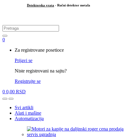
Detektorska vrata
- Ručni detektor metala
.
Search
for:
0
My
Za registrovane posetioce
Account
Prijavi se
Niste registrovani na sajtu?
Registrujte se
0
0,00
RSD
Open
Close
Svi artikli
Alati i mašine
Automatizacija