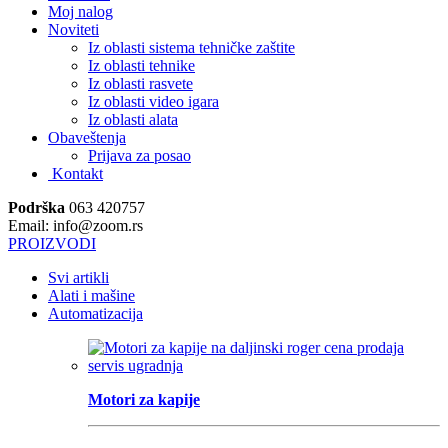
Moj nalog
Noviteti
Iz oblasti sistema tehničke zaštite
Iz oblasti tehnike
Iz oblasti rasvete
Iz oblasti video igara
Iz oblasti alata
Obaveštenja
Prijava za posao
Kontakt
Podrška
063 420757
Email: info@zoom.rs
PROIZVODI
Svi artikli
Alati i mašine
Automatizacija
Motori za kapije