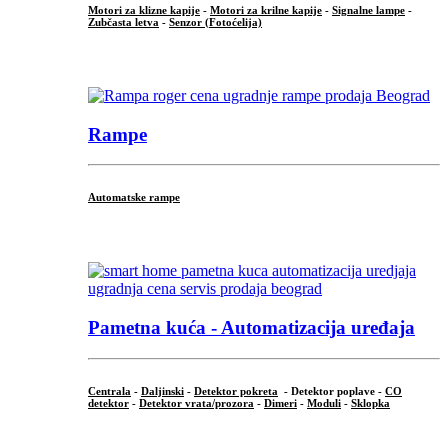
Motori za klizne kapije
-
Motori za krilne kapije
-
Signalne lampe
-
Zubčasta letva
-
Senzor (Fotoćelija)
...
Rampe
Automatske rampe
...
Pametna kuća - Automatizacija uređaja
Centrala
-
Daljinski
-
Detektor pokreta
- Detektor poplave -
CO
detektor
-
Detektor vrata/prozora
-
Dimeri
-
Moduli
-
Sklopka
...