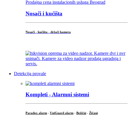
Nosači i kućišta
Nosači - kućišta - držači kamera
...
Detekcija provale
Kompleti - Alarmni sistemi
Paradox alarm
-
UniGuard alarm
-
Bežični
-
Žičani
...