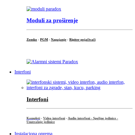
Moduli za proširenje
Zonsko
-
PGM
-
Napajanje
-
Ripiter pojačivači
...
Interfoni
Interfoni
Kompleti
-
Video interfoni
-
Audio interfoni - Spoljne jedinice -
Unutrašnje jedinice
Instalaciona oprema