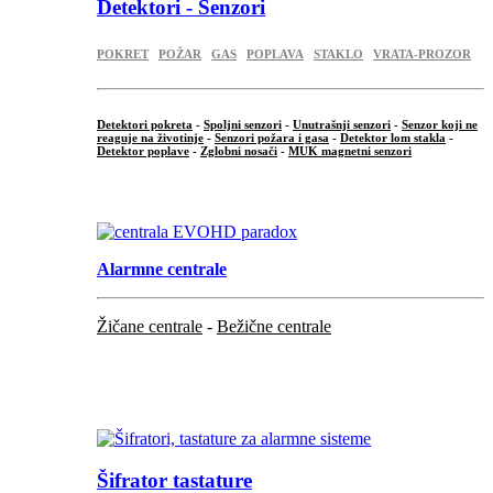
Detektori - Senzori
POKRET
POŽAR
GAS
POPLAVA
STAKLO
VRATA-PROZOR
Detektori pokreta
-
Spoljni senzori
-
Unutrašnji senzori
-
Senzor koji ne
reaguje na životinje
-
Senzori požara i gasa
-
Detektor lom stakla
-
Detektor poplave
-
Zglobni nosači
-
MUK magnetni senzori
.
Alarmne centrale
Žičane centrale
-
Bežične centrale
...
...
Šifrator tastature