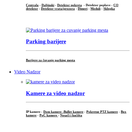
Centrala
-
Daljinski
-
Detektor pokreta
- Detektor poplave -
CO
detektor
-
Detektor vrata/prozora
-
Dimeri
-
Moduli
-
Sklopka
...
Parking barijere
Barijere za čuvanje parking mesta
Video Nadzor
Kamere za video nadzor
IP kamere -
Dom kamere -
Bullet kamere
-
Pokretne PTZ kamere
-
Box
kamere
-
PoC kamere
-
Nosači i kućišta
.