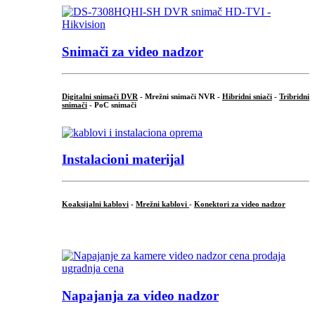
Snimači za video nadzor
Digitalni snimači DVR
- Mrežni snimači NVR -
Hibridni sniači
-
Tribridni
snimači
- PoC snimači
Instalacioni materijal
Koaksijalni kablovi
-
Mrežni kablovi
-
Konektori za video nadzor
...
Napajanja za video nadzor