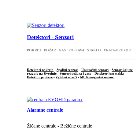
...
.
Detektori - Senzori
POKRET
POŽAR
GAS
POPLAVA
STAKLO
VRATA-PROZOR
Detektori pokreta
-
Spoljni senzori
-
Unutrašnji senzori
-
Senzor koji ne
reaguje na životinje
-
Senzori požara i gasa
-
Detektor lom stakla
-
Detektor poplave
-
Zglobni nosači
-
MUK magnetni senzori
.
Alarmne centrale
Žičane centrale
-
Bežične centrale
...