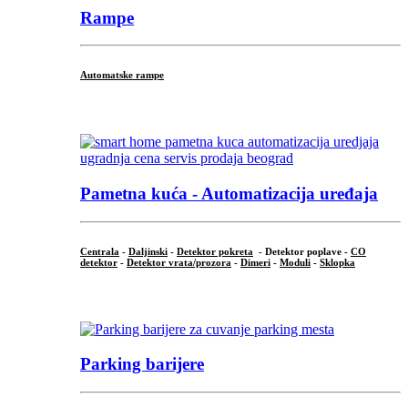
Rampe
Automatske rampe
...
Pametna kuća - Automatizacija uređaja
Centrala
-
Daljinski
-
Detektor pokreta
- Detektor poplave -
CO
detektor
-
Detektor vrata/prozora
-
Dimeri
-
Moduli
-
Sklopka
...
Parking barijere