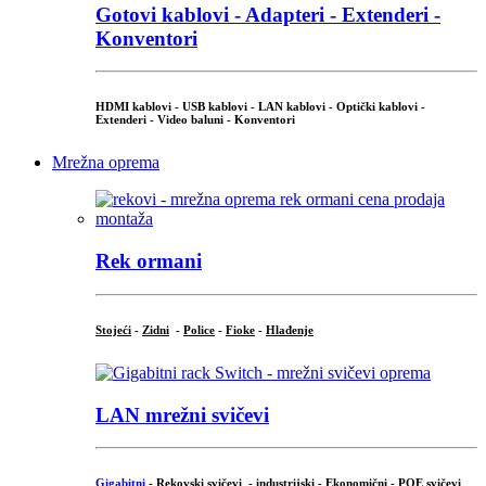
Gotovi kablovi - Adapteri - Extenderi -
Konventori
HDMI kablovi - USB kablovi - LAN kablovi - Optički kablovi -
Extenderi - Video baluni - Konventori
Mrežna oprema
Rek ormani
Stojeći
-
Zidni
-
Police
-
Fioke
-
Hlađenje
LAN mrežni svičevi
Gigabitni
-
Rekovski svičevi
-
industrijski
-
Ekonomični
-
POE svičevi