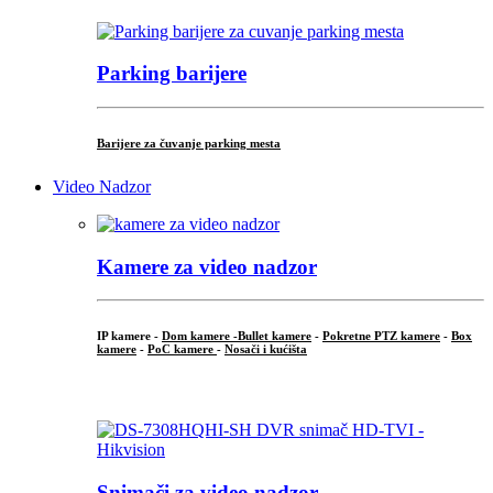
Parking barijere
Barijere za čuvanje parking mesta
Video Nadzor
Kamere za video nadzor
IP kamere -
Dom kamere -
Bullet kamere
-
Pokretne PTZ kamere
-
Box
kamere
-
PoC kamere
-
Nosači i kućišta
.
Snimači za video nadzor