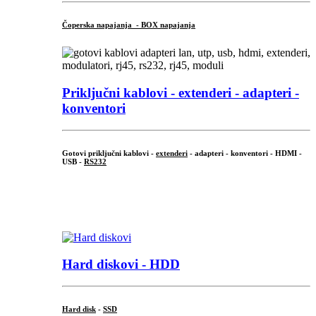
Čoperska napajanja - BOX napajanja
Priključni
kablovi - extenderi - adapteri -
konventori
Gotovi priključni kablovi -
extenderi
- adapteri - konventori - HDMI -
USB -
RS232
...
.
Hard diskovi - HDD
Hard disk
-
SSD