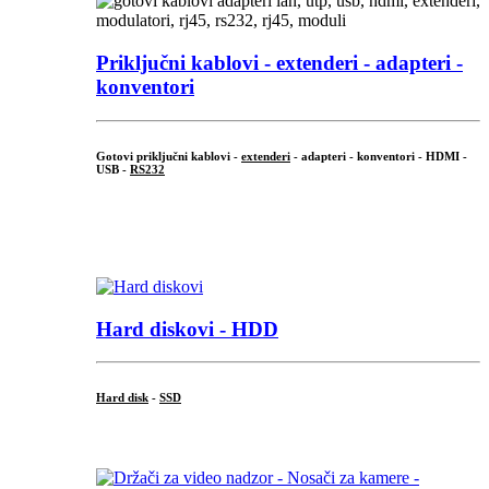
Priključni
kablovi - extenderi - adapteri -
konventori
Gotovi priključni kablovi -
extenderi
- adapteri - konventori - HDMI -
USB -
RS232
...
.
Hard diskovi - HDD
Hard disk
-
SSD
...