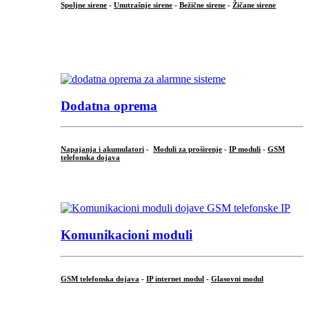
Spoljne sirene
-
Unutrašnje sirene
-
Bežične sirene
-
Žičane sirene
...
.
Dodatna oprema
Napajanja i akumulatori
-
Moduli za proširenje
-
IP moduli
-
GSM
telefonska dojava
...
Komunikacioni moduli
GSM telefonska dojava
-
IP internet modul
-
Glasovni modul
...