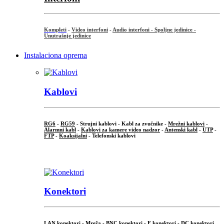
Kompleti
-
Video interfoni
-
Audio interfoni - Spoljne jedinice -
Unutrašnje jedinice
Instalaciona oprema
Kablovi
RG6
-
RG59
- Strujni kablovi - Kabl za zvučnike -
Mrežni kablovi
-
Alarmni kabl
-
Kablovi za kamere video nadzor
-
Antenski kabl
-
UTP
-
FTP
-
Koaksijalni
- Telefonski kablovi
...
Konektori
LAN konektori - Mreža -
BNC konektori
-
F konektori
-
DC konektori