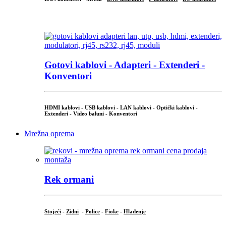
...
Gotovi kablovi - Adapteri - Extenderi -
Konventori
HDMI kablovi - USB kablovi - LAN kablovi - Optički kablovi -
Extenderi - Video baluni - Konventori
Mrežna oprema
Rek ormani
Stojeći
-
Zidni
-
Police
-
Fioke
-
Hlađenje