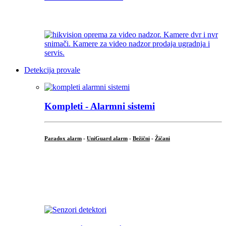
...
Detekcija provale
Kompleti - Alarmni sistemi
Paradox alarm
-
UniGuard alarm
-
Bežični
-
Žičani
...
...
.