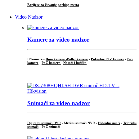
Barijere za čuvanje parking mesta
Video Nadzor
Kamere za video nadzor
IP kamere -
Dom kamere -
Bullet kamere
-
Pokretne PTZ kamere
-
Box
kamere
-
PoC kamere
-
Nosači i kućišta
.
Snimači za video nadzor
Digitalni snimači DVR
- Mrežni snimači NVR -
Hibridni sniači
-
Tribridni
snimači
- PoC snimači