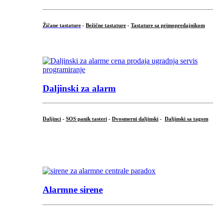
Žičane tastature
-
Bežične tastature
-
Tastature sa primopredajnikom
...
Daljinski za alarm
Daljinci
-
SOS panik tasteri
-
Dvosmerni daljinski
-
Daljinski sa tagom
...
.
Alarmne sirene