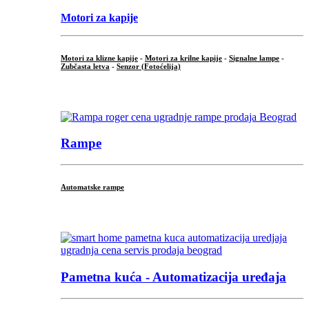
Motori za kapije
Motori za klizne kapije
-
Motori za krilne kapije
-
Signalne lampe
-
Zubčasta letva
-
Senzor (Fotoćelija)
...
Rampe
Automatske rampe
...
Pametna kuća - Automatizacija uređaja