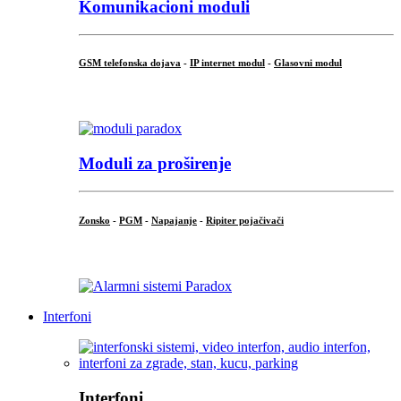
Komunikacioni moduli
GSM telefonska dojava
-
IP internet modul
-
Glasovni modul
...
Moduli za proširenje
Zonsko
-
PGM
-
Napajanje
-
Ripiter pojačivači
...
Interfoni
Interfoni