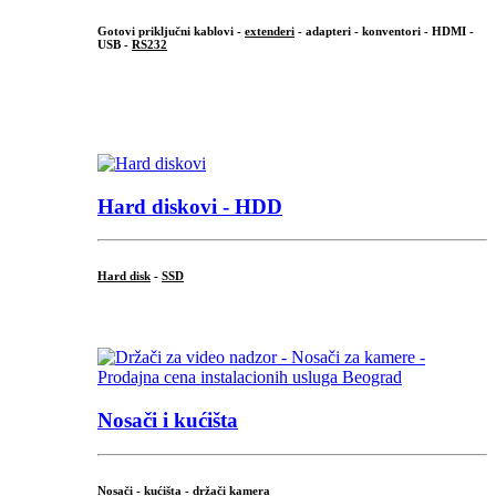
Gotovi priključni kablovi -
extenderi
- adapteri - konventori - HDMI -
USB -
RS232
...
.
Hard diskovi - HDD
Hard disk
-
SSD
...
Nosači i kućišta
Nosači - kućišta - držači kamera