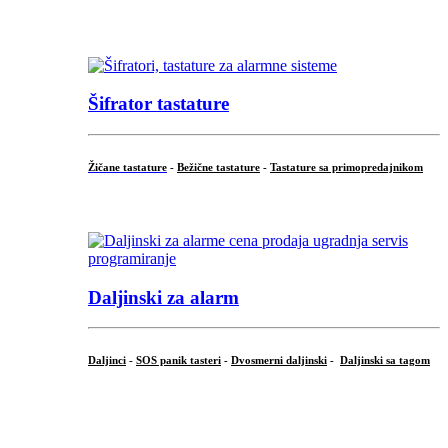
...
Šifrator tastature
Žičane tastature
-
Bežične tastature
-
Tastature sa primopredajnikom
...
Daljinski za alarm
Daljinci
-
SOS panik tasteri
-
Dvosmerni daljinski
-
Daljinski sa tagom
...
.