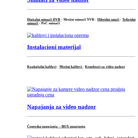
Digitalni snimači DVR
- Mrežni snimači NVR -
Hibridni sniači
-
Tribridni
snimači
- PoC snimači
Instalacioni materijal
Koaksijalni kablovi
-
Mrežni kablovi
-
Konektori za video nadzor
...
Napajanja za video nadzor
Čoperska napajanja - BOX napajanja