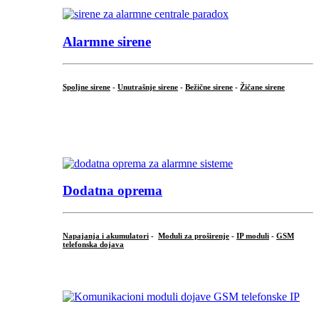
Alarmne sirene
Spoljne sirene
-
Unutrašnje sirene
-
Bežične sirene
-
Žičane sirene
...
.
Dodatna oprema
Napajanja i akumulatori
-
Moduli za proširenje
-
IP moduli
-
GSM
telefonska dojava
...