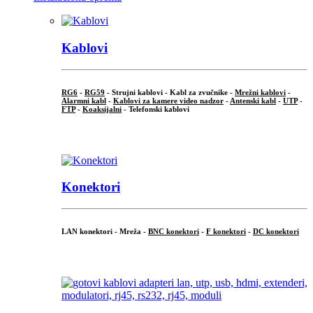
Kablovi
RG6
-
RG59
- Strujni kablovi - Kabl za zvučnike -
Mrežni kablovi
-
Alarmni kabl
-
Kablovi za kamere video nadzor
-
Antenski kabl
-
UTP
-
FTP
-
Koaksijalni
- Telefonski kablovi
...
Konektori
LAN konektori - Mreža -
BNC konektori
-
F konektori
-
DC konektori
...