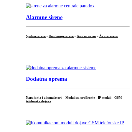
Alarmne sirene
Spoljne sirene
-
Unutrašnje sirene
-
Bežične sirene
-
Žičane sirene
...
.
Dodatna oprema
Napajanja i akumulatori
-
Moduli za proširenje
-
IP moduli
-
GSM
telefonska dojava
...