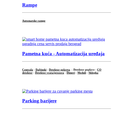
Rampe
Automatske rampe
...
Pametna kuća - Automatizacija uređaja
Centrala
-
Daljinski
-
Detektor pokreta
- Detektor poplave -
CO
detektor
-
Detektor vrata/prozora
-
Dimeri
-
Moduli
-
Sklopka
...
Parking barijere