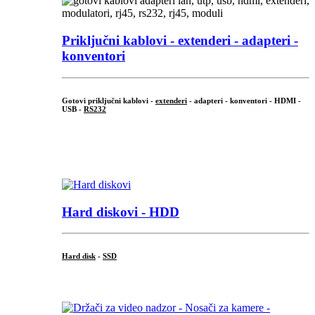
Priključni
kablovi - extenderi - adapteri -
konventori
Gotovi priključni kablovi -
extenderi
- adapteri - konventori - HDMI -
USB -
RS232
...
.
Hard diskovi - HDD
Hard disk
-
SSD
...