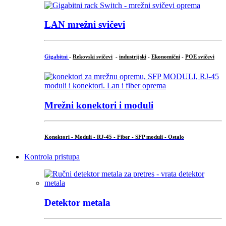
LAN mrežni svičevi
Gigabitni
-
Rekovski svičevi
-
industrijski
-
Ekonomični
-
POE svičevi
Mrežni konektori i moduli
Konektori - Moduli - RJ-45 - Fiber - SFP moduli - Ostalo
Kontrola pristupa
Detektor metala