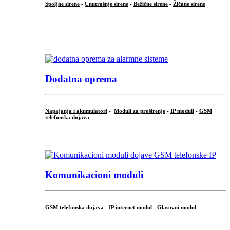
Spoljne sirene
-
Unutrašnje sirene
-
Bežične sirene
-
Žičane sirene
...
.
Dodatna oprema
Napajanja i akumulatori
-
Moduli za proširenje
-
IP moduli
-
GSM
telefonska dojava
...
Komunikacioni moduli
GSM telefonska dojava
-
IP internet modul
-
Glasovni modul
...