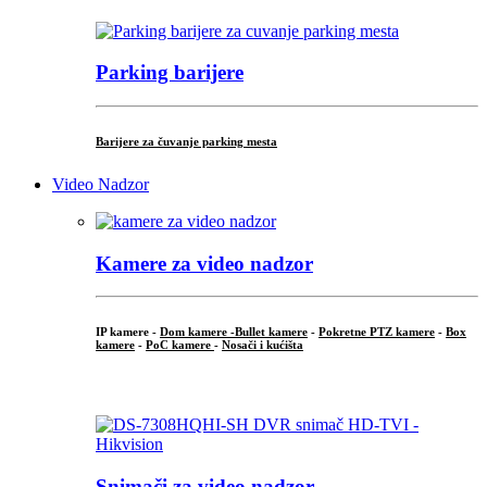
Parking barijere
Barijere za čuvanje parking mesta
Video Nadzor
Kamere za video nadzor
IP kamere -
Dom kamere -
Bullet kamere
-
Pokretne PTZ kamere
-
Box
kamere
-
PoC kamere
-
Nosači i kućišta
.
Snimači za video nadzor