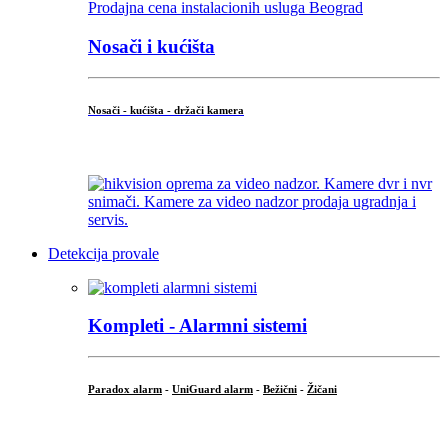
Nosači i kućišta
Nosači - kućišta - držači kamera
...
Detekcija provale
Kompleti - Alarmni sistemi
Paradox alarm
-
UniGuard alarm
-
Bežični
-
Žičani
...