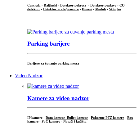
Centrala
-
Daljinski
-
Detektor pokreta
- Detektor poplave -
CO
detektor
-
Detektor vrata/prozora
-
Dimeri
-
Moduli
-
Sklopka
...
Parking barijere
Barijere za čuvanje parking mesta
Video Nadzor
Kamere za video nadzor
IP kamere -
Dom kamere -
Bullet kamere
-
Pokretne PTZ kamere
-
Box
kamere
-
PoC kamere
-
Nosači i kućišta
.