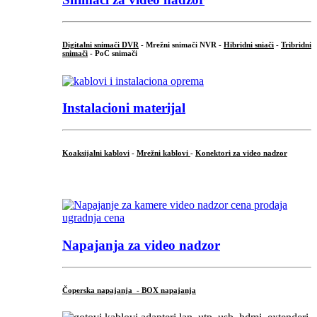
Digitalni snimači DVR
- Mrežni snimači NVR -
Hibridni sniači
-
Tribridni
snimači
- PoC snimači
Instalacioni materijal
Koaksijalni kablovi
-
Mrežni kablovi
-
Konektori za video nadzor
...
Napajanja za video nadzor
Čoperska napajanja - BOX napajanja