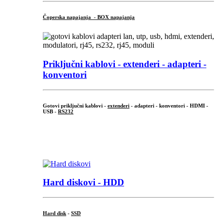
Čoperska napajanja - BOX napajanja
Priključni
kablovi - extenderi - adapteri -
konventori
Gotovi priključni kablovi -
extenderi
- adapteri - konventori - HDMI -
USB -
RS232
...
.
Hard diskovi - HDD
Hard disk
-
SSD