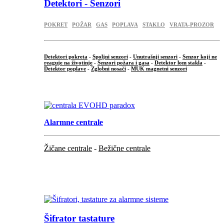
Detektori - Senzori
POKRET
POŽAR
GAS
POPLAVA
STAKLO
VRATA-PROZOR
Detektori pokreta
-
Spoljni senzori
-
Unutrašnji senzori
-
Senzor koji ne
reaguje na životinje
-
Senzori požara i gasa
-
Detektor lom stakla
-
Detektor poplave
-
Zglobni nosači
-
MUK magnetni senzori
.
Alarmne centrale
Žičane centrale
-
Bežične centrale
...
...
Šifrator tastature