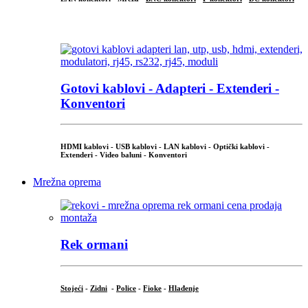
...
Gotovi kablovi - Adapteri - Extenderi -
Konventori
HDMI kablovi - USB kablovi - LAN kablovi - Optički kablovi -
Extenderi - Video baluni - Konventori
Mrežna oprema
Rek ormani
Stojeći
-
Zidni
-
Police
-
Fioke
-
Hlađenje