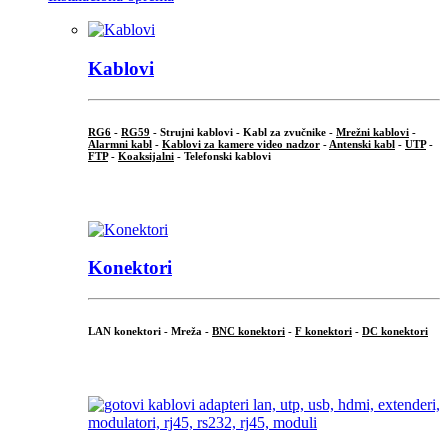
Kablovi
RG6
-
RG59
- Strujni kablovi - Kabl za zvučnike -
Mrežni kablovi
-
Alarmni kabl
-
Kablovi za kamere video nadzor
-
Antenski kabl
-
UTP
-
FTP
-
Koaksijalni
- Telefonski kablovi
...
Konektori
LAN konektori - Mreža -
BNC konektori
-
F konektori
-
DC konektori
...