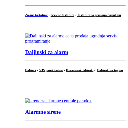
Žičane tastature
-
Bežične tastature
-
Tastature sa primopredajnikom
...
Daljinski za alarm
Daljinci
-
SOS panik tasteri
-
Dvosmerni daljinski
-
Daljinski sa tagom
...
.
Alarmne sirene