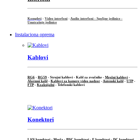
Kompleti
-
Video interfoni
-
Audio interfoni - Spoljne jedinice -
Unutrašnje jedinice
Instalaciona oprema
Kablovi
RG6
-
RG59
- Strujni kablovi - Kabl za zvučnike -
Mrežni kablovi
-
Alarmni kabl
-
Kablovi za kamere video nadzor
-
Antenski kabl
-
UTP
-
FTP
-
Koaksijalni
- Telefonski kablovi
...
Konektori
LAN konektori - Mreža -
BNC konektori
-
F konektori
-
DC konektori