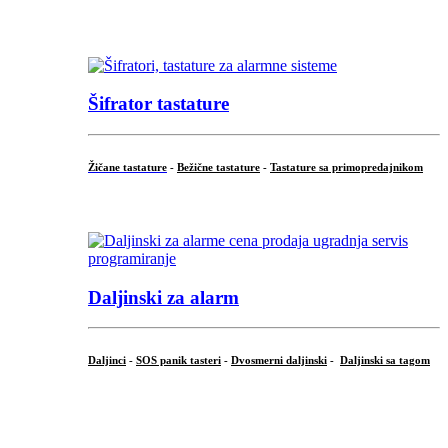
...
Šifrator tastature
Žičane tastature
-
Bežične tastature
-
Tastature sa primopredajnikom
...
Daljinski za alarm
Daljinci
-
SOS panik tasteri
-
Dvosmerni daljinski
-
Daljinski sa tagom
...
.