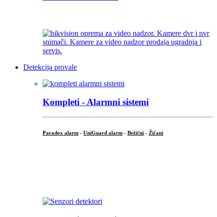
...
Detekcija provale
Kompleti - Alarmni sistemi
Paradox alarm
-
UniGuard alarm
-
Bežični
-
Žičani
...
...
.