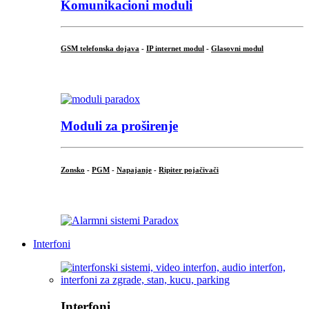
Komunikacioni moduli
GSM telefonska dojava
-
IP internet modul
-
Glasovni modul
...
Moduli za proširenje
Zonsko
-
PGM
-
Napajanje
-
Ripiter pojačivači
...
Interfoni
Interfoni