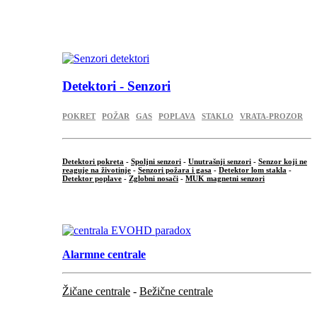
...
.
Detektori - Senzori
POKRET
POŽAR
GAS
POPLAVA
STAKLO
VRATA-PROZOR
Detektori pokreta
-
Spoljni senzori
-
Unutrašnji senzori
-
Senzor koji ne
reaguje na životinje
-
Senzori požara i gasa
-
Detektor lom stakla
-
Detektor poplave
-
Zglobni nosači
-
MUK magnetni senzori
.
Alarmne centrale
Žičane centrale
-
Bežične centrale
...