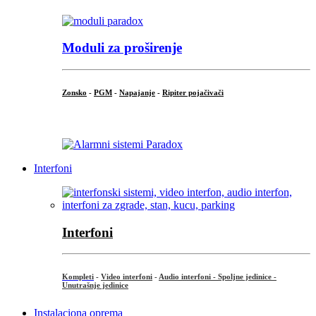
Moduli za proširenje
Zonsko
-
PGM
-
Napajanje
-
Ripiter pojačivači
...
Interfoni
Interfoni
Kompleti
-
Video interfoni
-
Audio interfoni - Spoljne jedinice -
Unutrašnje jedinice
Instalaciona oprema