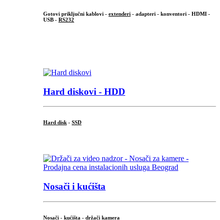
Gotovi priključni kablovi -
extenderi
- adapteri - konventori - HDMI -
USB -
RS232
...
.
Hard diskovi - HDD
Hard disk
-
SSD
...
Nosači i kućišta
Nosači - kućišta - držači kamera