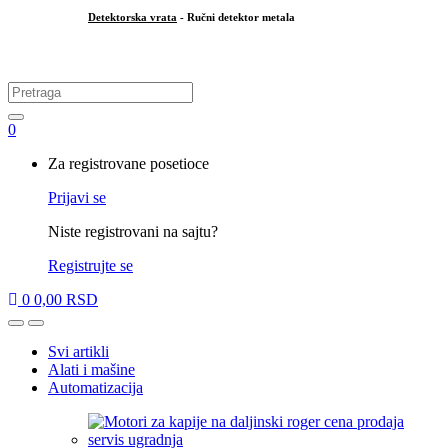
Detektorska vrata
- Ručni detektor metala
.
Search for:
0
My
Za registrovane posetioce
Account
Prijavi se
Niste registrovani na sajtu?
Registrujte se
0
0,00
RSD
Open
Close
Svi artikli
Alati i mašine
Automatizacija