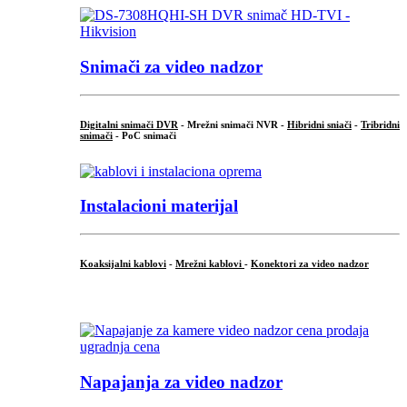
Snimači za video nadzor
Digitalni snimači DVR
- Mrežni snimači NVR -
Hibridni sniači
-
Tribridni
snimači
- PoC snimači
Instalacioni materijal
Koaksijalni kablovi
-
Mrežni kablovi
-
Konektori za video nadzor
...
Napajanja za video nadzor