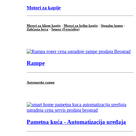
Motori za kapije
Motori za klizne kapije
-
Motori za krilne kapije
-
Signalne lampe
-
Zubčasta letva
-
Senzor (Fotoćelija)
...
Rampe
Automatske rampe
...
Pametna kuća - Automatizacija uređaja