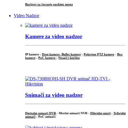
Barijere za čuvanje parking mesta
Video Nadzor
Kamere za video nadzor
IP kamere -
Dom kamere -
Bullet kamere
-
Pokretne PTZ kamere
-
Box
kamere
-
PoC kamere
-
Nosači i kućišta
.
Snimači za video nadzor
Digitalni snimači DVR
- Mrežni snimači NVR -
Hibridni sniači
-
Tribridni
snimači
- PoC snimači