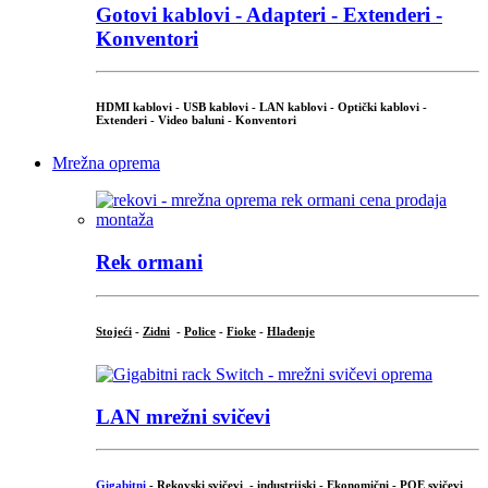
Gotovi kablovi - Adapteri - Extenderi -
Konventori
HDMI kablovi - USB kablovi - LAN kablovi - Optički kablovi -
Extenderi - Video baluni - Konventori
Mrežna oprema
Rek ormani
Stojeći
-
Zidni
-
Police
-
Fioke
-
Hlađenje
LAN mrežni svičevi
Gigabitni
-
Rekovski svičevi
-
industrijski
-
Ekonomični
-
POE svičevi