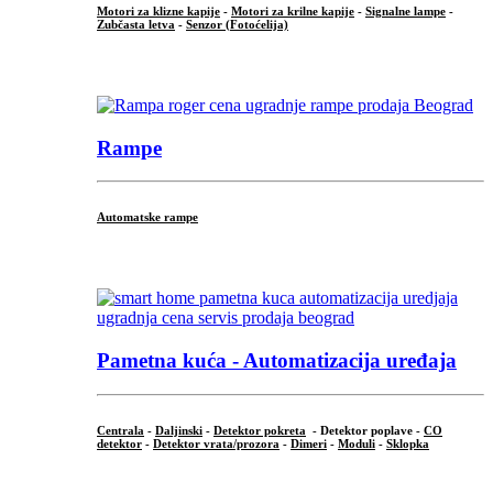
Motori za klizne kapije
-
Motori za krilne kapije
-
Signalne lampe
-
Zubčasta letva
-
Senzor (Fotoćelija)
...
Rampe
Automatske rampe
...
Pametna kuća - Automatizacija uređaja
Centrala
-
Daljinski
-
Detektor pokreta
- Detektor poplave -
CO
detektor
-
Detektor vrata/prozora
-
Dimeri
-
Moduli
-
Sklopka
...