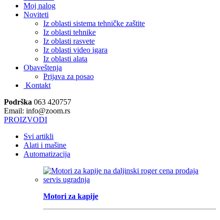
Moj nalog
Noviteti
Iz oblasti sistema tehničke zaštite
Iz oblasti tehnike
Iz oblasti rasvete
Iz oblasti video igara
Iz oblasti alata
Obaveštenja
Prijava za posao
Kontakt
Podrška
063 420757
Email: info@zoom.rs
PROIZVODI
Svi artikli
Alati i mašine
Automatizacija
Motori za kapije