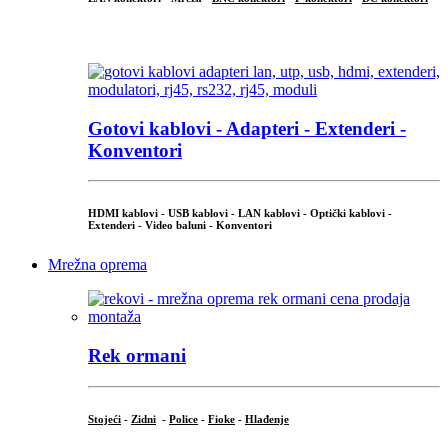
...
Gotovi kablovi - Adapteri - Extenderi -
Konventori
HDMI kablovi - USB kablovi - LAN kablovi - Optički kablovi -
Extenderi - Video baluni - Konventori
Mrežna oprema
Rek ormani
Stojeći
-
Zidni
-
Police
-
Fioke
-
Hlađenje