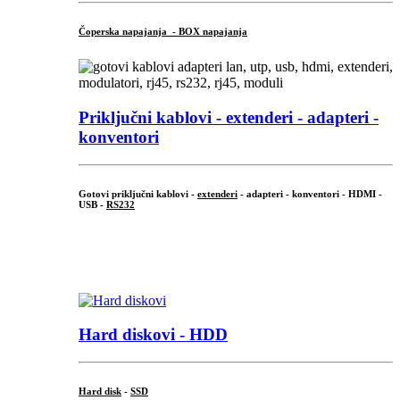
Čoperska napajanja - BOX napajanja
Priključni
kablovi - extenderi - adapteri -
konventori
Gotovi priključni kablovi -
extenderi
- adapteri - konventori - HDMI -
USB -
RS232
...
.
Hard diskovi - HDD
Hard disk
-
SSD