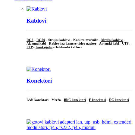
Kablovi
RG6
-
RG59
- Strujni kablovi - Kabl za zvučnike -
Mrežni kablovi
-
Alarmni kabl
-
Kablovi za kamere video nadzor
-
Antenski kabl
-
UTP
-
FTP
-
Koaksijalni
- Telefonski kablovi
...
Konektori
LAN konektori - Mreža -
BNC konektori
-
F konektori
-
DC konektori
...