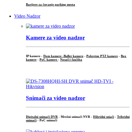
Barijere za čuvanje parking mesta
Video Nadzor
Kamere za video nadzor
IP kamere -
Dom kamere -
Bullet kamere
-
Pokretne PTZ kamere
-
Box
kamere
-
PoC kamere
-
Nosači i kućišta
.
Snimači za video nadzor
Digitalni snimači DVR
- Mrežni snimači NVR -
Hibridni sniači
-
Tribridni
snimači
- PoC snimači