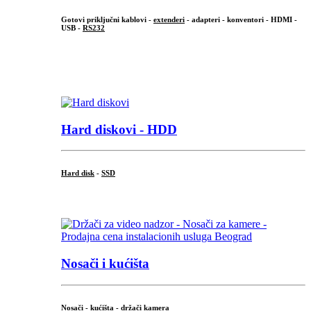
Gotovi priključni kablovi -
extenderi
- adapteri - konventori - HDMI -
USB -
RS232
...
.
Hard diskovi - HDD
Hard disk
-
SSD
...
Nosači i kućišta
Nosači - kućišta - držači kamera