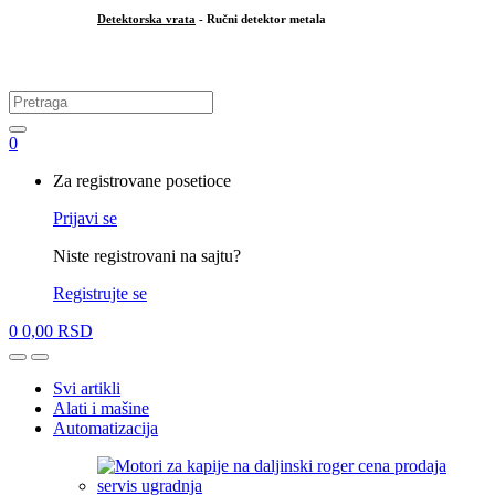
Detektorska vrata
- Ručni detektor metala
.
Search
for:
0
My
Za registrovane posetioce
Account
Prijavi se
Niste registrovani na sajtu?
Registrujte se
0
0,00
RSD
Open
Close
Svi artikli
Alati i mašine
Automatizacija