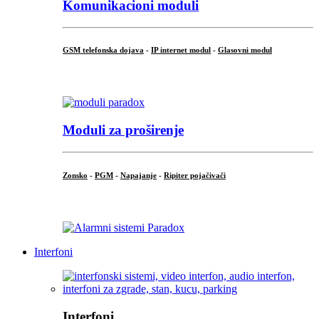
Komunikacioni moduli
GSM telefonska dojava
-
IP internet modul
-
Glasovni modul
...
Moduli za proširenje
Zonsko
-
PGM
-
Napajanje
-
Ripiter pojačivači
...
Interfoni
Interfoni