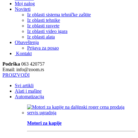
Moj nalog
Noviteti
Iz oblasti sistema tehničke zaštite
Iz oblasti tehnike
Iz oblasti rasvete
Iz oblasti video igara
Iz oblasti alata
Obaveštenja
Prijava za posao
Kontakt
Podrška
063 420757
Email: info@zoom.rs
PROIZVODI
Svi artikli
Alati i mašine
Automatizacija
Motori za kapije