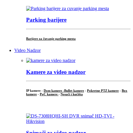
Parking barijere
Barijere za čuvanje parking mesta
Video Nadzor
Kamere za video nadzor
IP kamere -
Dom kamere -
Bullet kamere
-
Pokretne PTZ kamere
-
Box
kamere
-
PoC kamere
-
Nosači i kućišta
.
Snimači za video nadzor