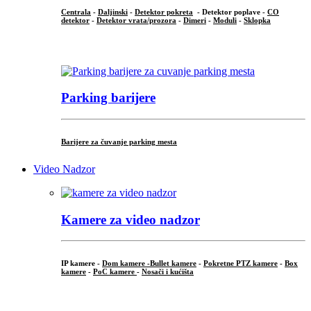
Centrala
-
Daljinski
-
Detektor pokreta
- Detektor poplave -
CO
detektor
-
Detektor vrata/prozora
-
Dimeri
-
Moduli
-
Sklopka
...
Parking barijere
Barijere za čuvanje parking mesta
Video Nadzor
Kamere za video nadzor
IP kamere -
Dom kamere -
Bullet kamere
-
Pokretne PTZ kamere
-
Box
kamere
-
PoC kamere
-
Nosači i kućišta
.