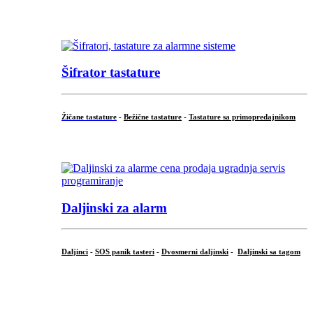
...
Šifrator tastature
Žičane tastature
-
Bežične tastature
-
Tastature sa primopredajnikom
...
Daljinski za alarm
Daljinci
-
SOS panik tasteri
-
Dvosmerni daljinski
-
Daljinski sa tagom
...
.