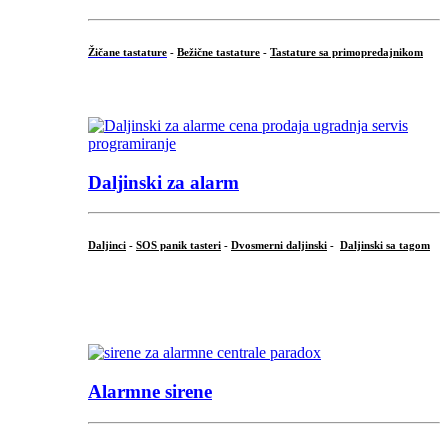
Žičane tastature
-
Bežične tastature
-
Tastature sa primopredajnikom
...
Daljinski za alarm
Daljinci
-
SOS panik tasteri
-
Dvosmerni daljinski
-
Daljinski sa tagom
...
.
Alarmne sirene