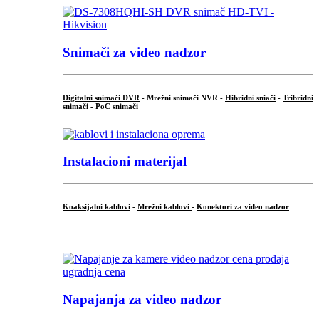
Snimači za video nadzor
Digitalni snimači DVR
- Mrežni snimači NVR -
Hibridni sniači
-
Tribridni
snimači
- PoC snimači
Instalacioni materijal
Koaksijalni kablovi
-
Mrežni kablovi
-
Konektori za video nadzor
...
Napajanja za video nadzor