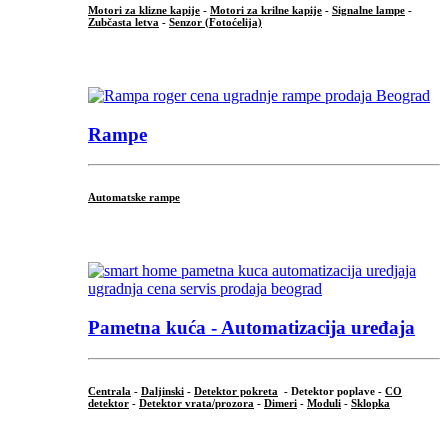
Motori za klizne kapije
-
Motori za krilne kapije
-
Signalne lampe
-
Zubčasta letva
-
Senzor (Fotoćelija)
...
Rampe
Automatske rampe
...
Pametna kuća - Automatizacija uređaja
Centrala
-
Daljinski
-
Detektor pokreta
- Detektor poplave -
CO
detektor
-
Detektor vrata/prozora
-
Dimeri
-
Moduli
-
Sklopka
...