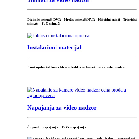
Digitalni snimači DVR
- Mrežni snimači NVR -
Hibridni sniači
-
Tribridni
snimači
- PoC snimači
Instalacioni materijal
Koaksijalni kablovi
-
Mrežni kablovi
-
Konektori za video nadzor
...
Napajanja za video nadzor
Čoperska napajanja - BOX napajanja