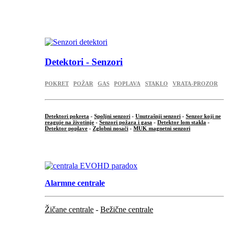
...
.
Detektori - Senzori
POKRET
POŽAR
GAS
POPLAVA
STAKLO
VRATA-PROZOR
Detektori pokreta
-
Spoljni senzori
-
Unutrašnji senzori
-
Senzor koji ne
reaguje na životinje
-
Senzori požara i gasa
-
Detektor lom stakla
-
Detektor poplave
-
Zglobni nosači
-
MUK magnetni senzori
.
Alarmne centrale
Žičane centrale
-
Bežične centrale
...