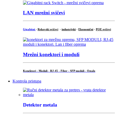
LAN mrežni svičevi
Gigabitni
-
Rekovski svičevi
-
industrijski
-
Ekonomični
-
POE svičevi
Mrežni konektori i moduli
Konektori - Moduli - RJ-45 - Fiber - SFP moduli - Ostalo
Kontrola pristupa
Detektor metala