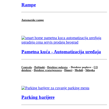
Rampe
Automatske rampe
...
Pametna kuća - Automatizacija uređaja
Centrala
-
Daljinski
-
Detektor pokreta
- Detektor poplave -
CO
detektor
-
Detektor vrata/prozora
-
Dimeri
-
Moduli
-
Sklopka
...
Parking barijere