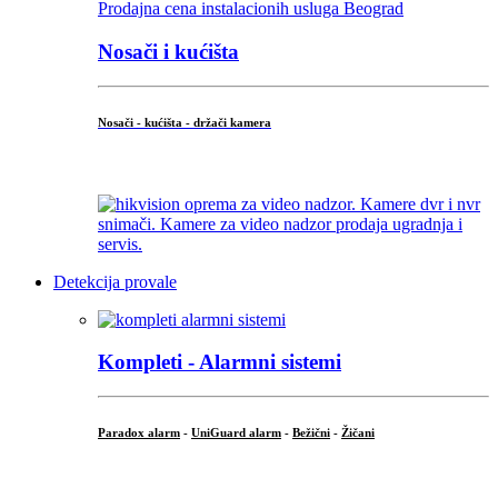
Nosači i kućišta
Nosači - kućišta - držači kamera
...
Detekcija provale
Kompleti - Alarmni sistemi
Paradox alarm
-
UniGuard alarm
-
Bežični
-
Žičani
...