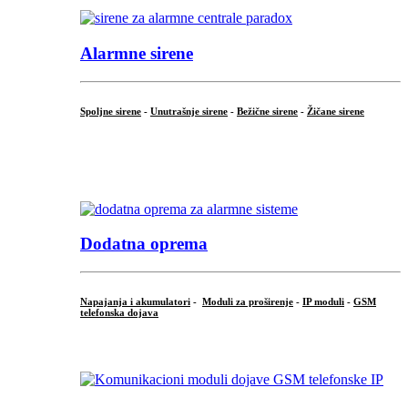
Alarmne sirene
Spoljne sirene
-
Unutrašnje sirene
-
Bežične sirene
-
Žičane sirene
...
.
Dodatna oprema
Napajanja i akumulatori
-
Moduli za proširenje
-
IP moduli
-
GSM
telefonska dojava
...