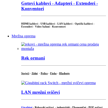
Gotovi kablovi - Adapteri - Extenderi -
Konventori
HDMI kablovi - USB kablovi - LAN kablovi - Optički kablovi -
Extenderi - Video baluni - Konventori
Mrežna oprema
Rek ormani
Stojeći
-
Zidni
-
Police
-
Fioke
-
Hlađenje
LAN mrežni svičevi
Gigabitni
-
Rekovski svičevi
-
industrijski
-
Ekonomični
-
POE svičevi