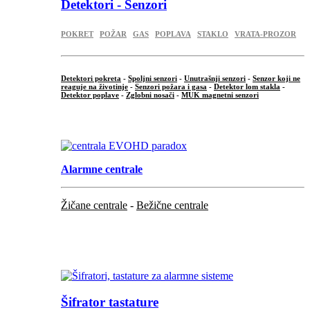
Detektori - Senzori
POKRET
POŽAR
GAS
POPLAVA
STAKLO
VRATA-PROZOR
Detektori pokreta
-
Spoljni senzori
-
Unutrašnji senzori
-
Senzor koji ne
reaguje na životinje
-
Senzori požara i gasa
-
Detektor lom stakla
-
Detektor poplave
-
Zglobni nosači
-
MUK magnetni senzori
.
Alarmne centrale
Žičane centrale
-
Bežične centrale
...
...
Šifrator tastature