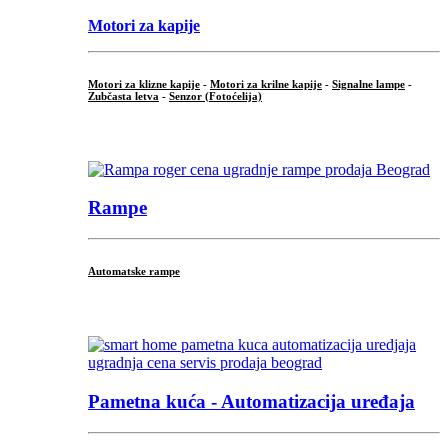
Motori za kapije
Motori za klizne kapije
-
Motori za krilne kapije
-
Signalne lampe
-
Zubčasta letva
-
Senzor (Fotoćelija)
...
Rampe
Automatske rampe
...
Pametna kuća - Automatizacija uređaja