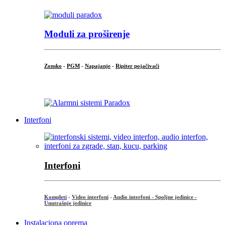
Moduli za proširenje
Zonsko
-
PGM
-
Napajanje
-
Ripiter pojačivači
...
Interfoni
Interfoni
Kompleti
-
Video interfoni
-
Audio interfoni - Spoljne jedinice -
Unutrašnje jedinice
Instalaciona oprema