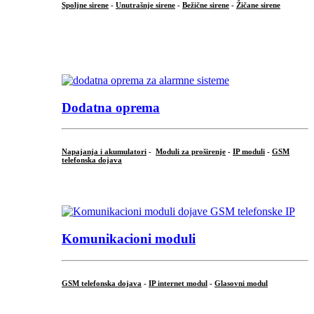
Spoljne sirene
-
Unutrašnje sirene
-
Bežične sirene
-
Žičane sirene
...
.
Dodatna oprema
Napajanja i akumulatori
-
Moduli za proširenje
-
IP moduli
-
GSM
telefonska dojava
...
Komunikacioni moduli
GSM telefonska dojava
-
IP internet modul
-
Glasovni modul
...