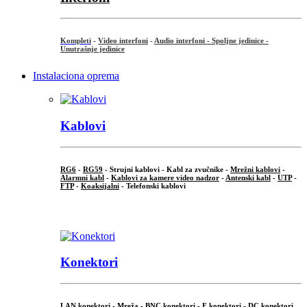
Kompleti
-
Video interfoni
-
Audio interfoni - Spoljne jedinice -
Unutrašnje jedinice
Instalaciona oprema
Kablovi
RG6
-
RG59
- Strujni kablovi - Kabl za zvučnike -
Mrežni kablovi
-
Alarmni kabl
-
Kablovi za kamere video nadzor
-
Antenski kabl
-
UTP
-
FTP
-
Koaksijalni
- Telefonski kablovi
...
Konektori
LAN konektori - Mreža -
BNC konektori
-
F konektori
-
DC konektori