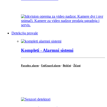
...
Detekcija provale
Kompleti - Alarmni sistemi
Paradox alarm
-
UniGuard alarm
-
Bežični
-
Žičani
...
...
.