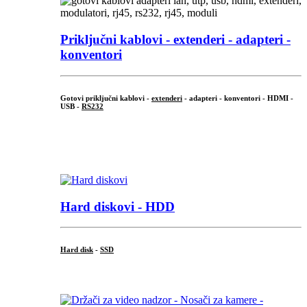
Priključni
kablovi - extenderi - adapteri -
konventori
Gotovi priključni kablovi -
extenderi
- adapteri - konventori - HDMI -
USB -
RS232
...
.
Hard diskovi - HDD
Hard disk
-
SSD
...