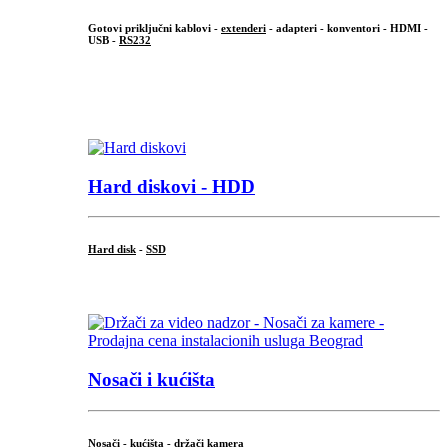
Gotovi priključni kablovi -
extenderi
- adapteri - konventori - HDMI -
USB -
RS232
...
.
Hard diskovi - HDD
Hard disk
-
SSD
...
Nosači i kućišta
Nosači - kućišta - držači kamera