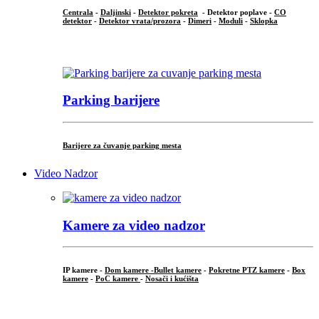
Centrala
-
Daljinski
-
Detektor pokreta
- Detektor poplave -
CO
detektor
-
Detektor vrata/prozora
-
Dimeri
-
Moduli
-
Sklopka
...
Parking barijere
Barijere za čuvanje parking mesta
Video Nadzor
Kamere za video nadzor
IP kamere -
Dom kamere -
Bullet kamere
-
Pokretne PTZ kamere
-
Box
kamere
-
PoC kamere
-
Nosači i kućišta
.