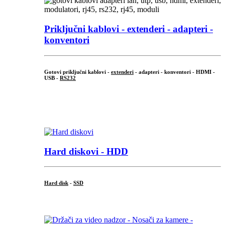
Priključni
kablovi - extenderi - adapteri -
konventori
Gotovi priključni kablovi -
extenderi
- adapteri - konventori - HDMI -
USB -
RS232
...
.
Hard diskovi - HDD
Hard disk
-
SSD
...