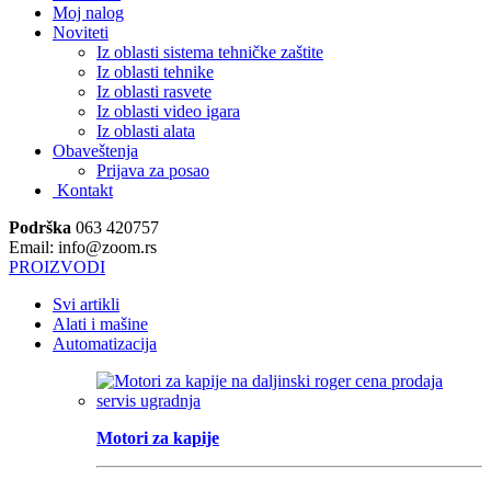
Moj nalog
Noviteti
Iz oblasti sistema tehničke zaštite
Iz oblasti tehnike
Iz oblasti rasvete
Iz oblasti video igara
Iz oblasti alata
Obaveštenja
Prijava za posao
Kontakt
Podrška
063 420757
Email: info@zoom.rs
PROIZVODI
Svi artikli
Alati i mašine
Automatizacija
Motori za kapije