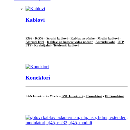
Kablovi
RG6
-
RG59
- Strujni kablovi - Kabl za zvučnike -
Mrežni kablovi
-
Alarmni kabl
-
Kablovi za kamere video nadzor
-
Antenski kabl
-
UTP
-
FTP
-
Koaksijalni
- Telefonski kablovi
...
Konektori
LAN konektori - Mreža -
BNC konektori
-
F konektori
-
DC konektori
...