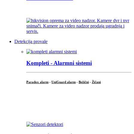
...
Detekcija provale
Kompleti - Alarmni sistemi
Paradox alarm
-
UniGuard alarm
-
Bežični
-
Žičani
...
...
.