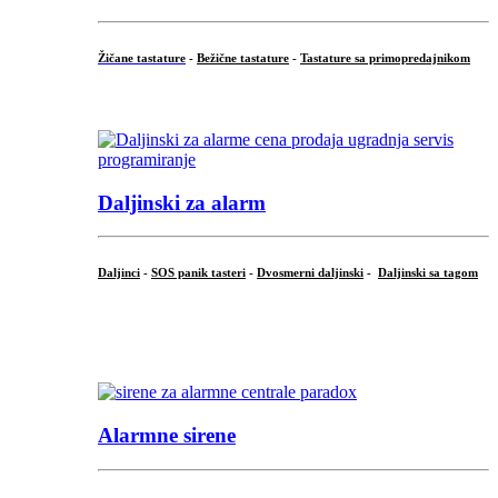
Žičane tastature
-
Bežične tastature
-
Tastature sa primopredajnikom
...
Daljinski za alarm
Daljinci
-
SOS panik tasteri
-
Dvosmerni daljinski
-
Daljinski sa tagom
...
.
Alarmne sirene