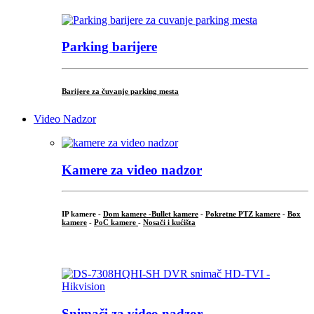
Parking barijere
Barijere za čuvanje parking mesta
Video Nadzor
Kamere za video nadzor
IP kamere -
Dom kamere -
Bullet kamere
-
Pokretne PTZ kamere
-
Box
kamere
-
PoC kamere
-
Nosači i kućišta
.
Snimači za video nadzor