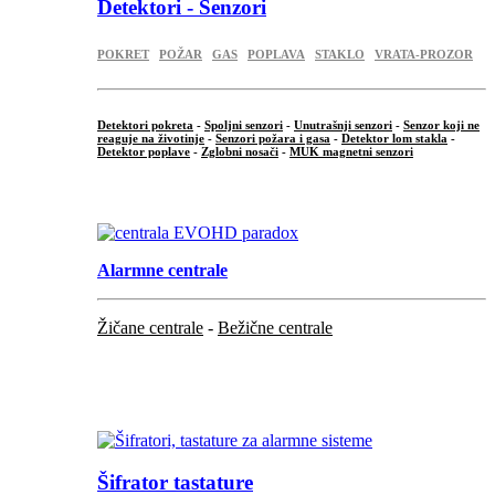
Detektori - Senzori
POKRET
POŽAR
GAS
POPLAVA
STAKLO
VRATA-PROZOR
Detektori pokreta
-
Spoljni senzori
-
Unutrašnji senzori
-
Senzor koji ne
reaguje na životinje
-
Senzori požara i gasa
-
Detektor lom stakla
-
Detektor poplave
-
Zglobni nosači
-
MUK magnetni senzori
.
Alarmne centrale
Žičane centrale
-
Bežične centrale
...
...
Šifrator tastature