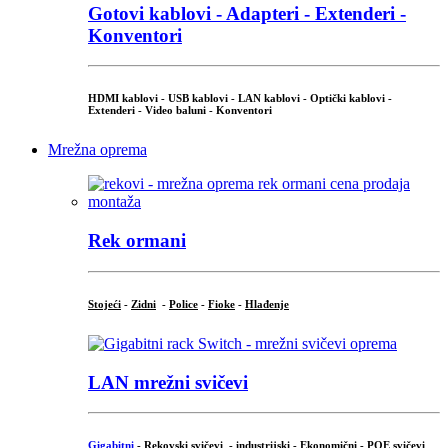
Gotovi kablovi - Adapteri - Extenderi -
Konventori
HDMI kablovi - USB kablovi - LAN kablovi - Optički kablovi -
Extenderi - Video baluni - Konventori
Mrežna oprema
Rek ormani
Stojeći
-
Zidni
-
Police
-
Fioke
-
Hlađenje
LAN mrežni svičevi
Gigabitni
-
Rekovski svičevi
-
industrijski
-
Ekonomični
-
POE svičevi