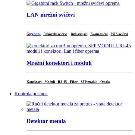
LAN mrežni svičevi
Gigabitni
-
Rekovski svičevi
-
industrijski
-
Ekonomični
-
POE svičevi
Mrežni konektori i moduli
Konektori - Moduli - RJ-45 - Fiber - SFP moduli - Ostalo
Kontrola pristupa
Detektor metala