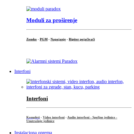
Moduli za proširenje
Zonsko
-
PGM
-
Napajanje
-
Ripiter pojačivači
...
Interfoni
Interfoni
Kompleti
-
Video interfoni
-
Audio interfoni - Spoljne jedinice -
Unutrašnje jedinice
Instalaciona oprema