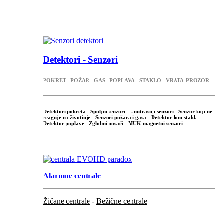
...
.
Detektori - Senzori
POKRET
POŽAR
GAS
POPLAVA
STAKLO
VRATA-PROZOR
Detektori pokreta
-
Spoljni senzori
-
Unutrašnji senzori
-
Senzor koji ne
reaguje na životinje
-
Senzori požara i gasa
-
Detektor lom stakla
-
Detektor poplave
-
Zglobni nosači
-
MUK magnetni senzori
.
Alarmne centrale
Žičane centrale
-
Bežične centrale
...