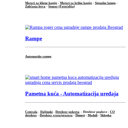
Motori za klizne kapije
-
Motori za krilne kapije
-
Signalne lampe
-
Zubčasta letva
-
Senzor (Fotoćelija)
...
Rampe
Automatske rampe
...
Pametna kuća - Automatizacija uređaja
Centrala
-
Daljinski
-
Detektor pokreta
- Detektor poplave -
CO
detektor
-
Detektor vrata/prozora
-
Dimeri
-
Moduli
-
Sklopka
...