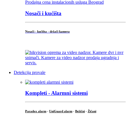
Nosači i kućišta
Nosači - kućišta - držači kamera
...
Detekcija provale
Kompleti - Alarmni sistemi
Paradox alarm
-
UniGuard alarm
-
Bežični
-
Žičani
...