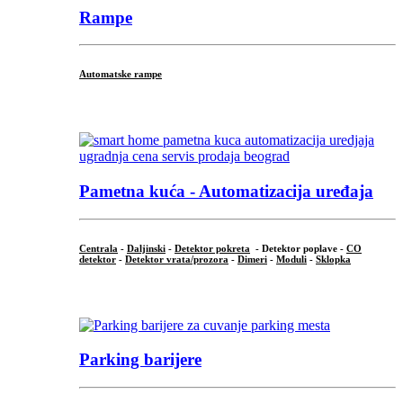
Rampe
Automatske rampe
...
Pametna kuća - Automatizacija uređaja
Centrala
-
Daljinski
-
Detektor pokreta
- Detektor poplave -
CO
detektor
-
Detektor vrata/prozora
-
Dimeri
-
Moduli
-
Sklopka
...
Parking barijere