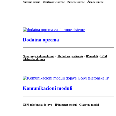
Spoljne sirene
-
Unutrašnje sirene
-
Bežične sirene
-
Žičane sirene
...
.
Dodatna oprema
Napajanja i akumulatori
-
Moduli za proširenje
-
IP moduli
-
GSM
telefonska dojava
...
Komunikacioni moduli
GSM telefonska dojava
-
IP internet modul
-
Glasovni modul
...