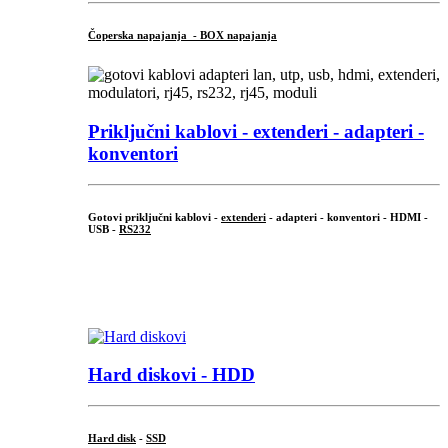
Čoperska napajanja - BOX napajanja
Priključni
kablovi - extenderi - adapteri -
konventori
Gotovi priključni kablovi -
extenderi
- adapteri - konventori - HDMI -
USB -
RS232
...
.
Hard diskovi - HDD
Hard disk
-
SSD