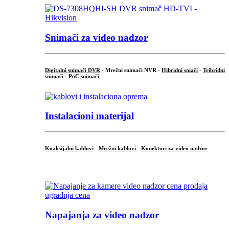
Snimači za video nadzor
Digitalni snimači DVR
- Mrežni snimači NVR -
Hibridni sniači
-
Tribridni
snimači
- PoC snimači
Instalacioni materijal
Koaksijalni kablovi
-
Mrežni kablovi
-
Konektori za video nadzor
...
Napajanja za video nadzor