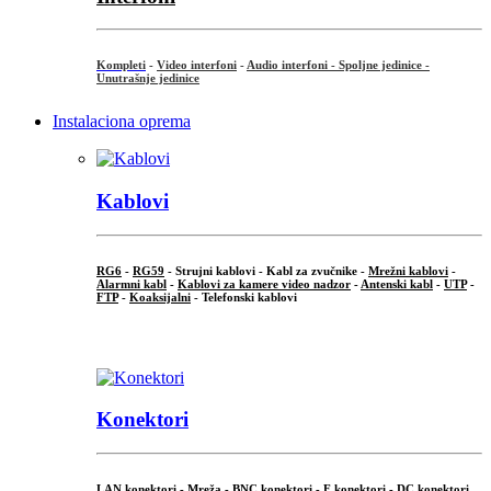
Kompleti
-
Video interfoni
-
Audio interfoni - Spoljne jedinice -
Unutrašnje jedinice
Instalaciona oprema
Kablovi
RG6
-
RG59
- Strujni kablovi - Kabl za zvučnike -
Mrežni kablovi
-
Alarmni kabl
-
Kablovi za kamere video nadzor
-
Antenski kabl
-
UTP
-
FTP
-
Koaksijalni
- Telefonski kablovi
...
Konektori
LAN konektori - Mreža -
BNC konektori
-
F konektori
-
DC konektori