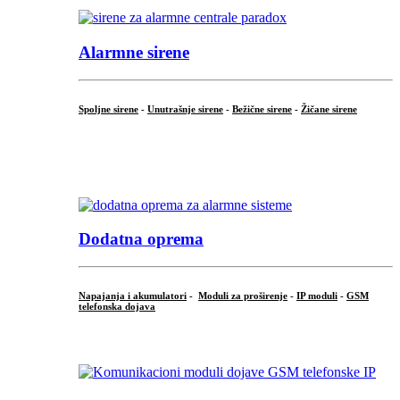
Alarmne sirene
Spoljne sirene
-
Unutrašnje sirene
-
Bežične sirene
-
Žičane sirene
...
.
Dodatna oprema
Napajanja i akumulatori
-
Moduli za proširenje
-
IP moduli
-
GSM
telefonska dojava
...