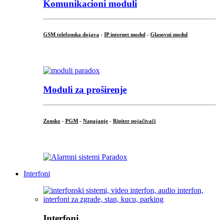
Komunikacioni moduli
GSM telefonska dojava
-
IP internet modul
-
Glasovni modul
...
Moduli za proširenje
Zonsko
-
PGM
-
Napajanje
-
Ripiter pojačivači
...
Interfoni
Interfoni