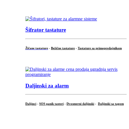
...
Šifrator tastature
Žičane tastature
-
Bežične tastature
-
Tastature sa primopredajnikom
...
Daljinski za alarm
Daljinci
-
SOS panik tasteri
-
Dvosmerni daljinski
-
Daljinski sa tagom
...
.