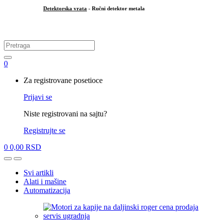
Detektorska vrata
- Ručni detektor metala
.
Search
for:
0
My
Za registrovane posetioce
Account
Prijavi se
Niste registrovani na sajtu?
Registrujte se
0
0,00
RSD
Open
Close
Svi artikli
Alati i mašine
Automatizacija