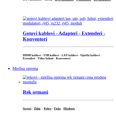
...
Gotovi kablovi - Adapteri - Extenderi -
Konventori
HDMI kablovi - USB kablovi - LAN kablovi - Optički kablovi -
Extenderi - Video baluni - Konventori
Mrežna oprema
Rek ormani
Stojeći
-
Zidni
-
Police
-
Fioke
-
Hlađenje