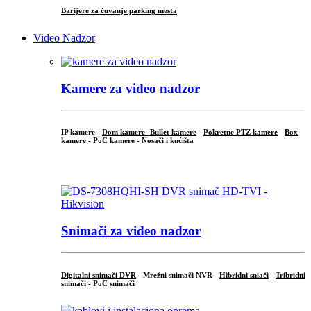
Barijere za čuvanje parking mesta
Video Nadzor
Kamere za video nadzor
IP kamere -
Dom kamere -
Bullet kamere
-
Pokretne PTZ kamere
-
Box
kamere
-
PoC kamere
-
Nosači i kućišta
.
Snimači za video nadzor
Digitalni snimači DVR
- Mrežni snimači NVR -
Hibridni sniači
-
Tribridni
snimači
- PoC snimači