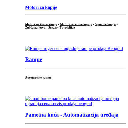
Motori za kapije
Motori za klizne kapije
-
Motori za krilne kapije
-
Signalne lampe
-
Zubčasta letva
-
Senzor (Fotoćelija)
...
Rampe
Automatske rampe
...
Pametna kuća - Automatizacija uređaja