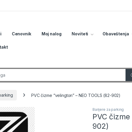
i
Cenovnik
Moj nalog
Noviteti
Obaveštenja
takt
r:
parking
PVC čizme “velington” – NEO TOOLS (82-902)
Barijere za parking
PVC čizme 
902)