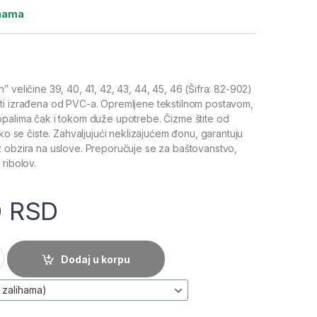
ihama
 veličine 39, 40, 41, 42, 43, 44, 45, 46 (Šifra: 82-902)
sti izrađena od PVC-a. Opremljene tekstilnom postavom,
opalima čak i tokom duže upotrebe. Čizme štite od
ako se čiste. Zahvaljujući neklizajućem đonu, garantuju
z obzira na uslove. Preporučuje se za baštovanstvo,
ribolov.
0
RSD
on" - NEO TOOLS (82-902) količina
Dodaj u korpu