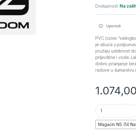
Dostupnost:
Na zal
Uporedi
PVC čizme “velington”
je obuća u potpuno
pružaju udobnost st
prljavštine i vode. L
dobro prianjanje be
radove u šumarstvu i 
1.074,0
PVC čizme "velingt