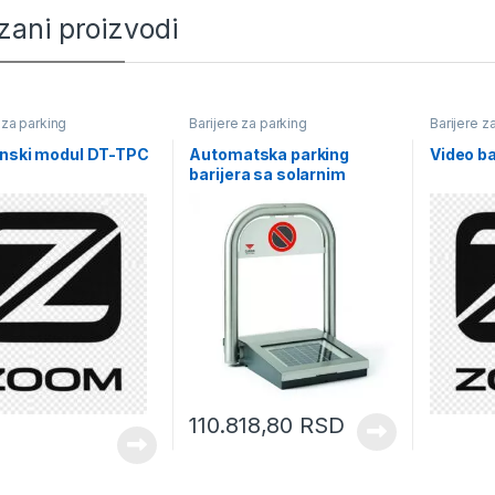
zani proizvodi
 za parking
Barijere za parking
Barijere z
onski modul DT-TPC
Automatska parking
Video b
barijera sa solarnim
punjenjem Parksun
Cardnin
110.818,80
RSD