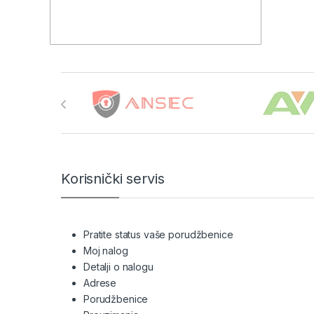
Brands Carousel
Korisnički servis
Pratite status vaše porudžbenice
Moj nalog
Detalji o nalogu
Adrese
Porudžbenice