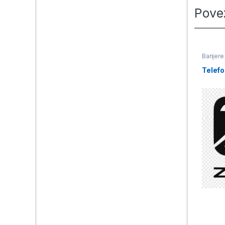
Pove
Barijere
Telef