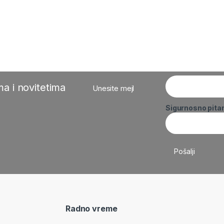
a i novitetima
Unesite mejl
Sigurnosno pita
Radno vreme