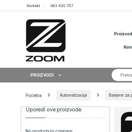
Skip to navigation
Skip to content
Kontakt
063 420 757
Proizvod
Kon
Search fo
PROIZVODI
Početna
Automatizacija
Barijere za 
Uporedi ove proizvode
No products to compare