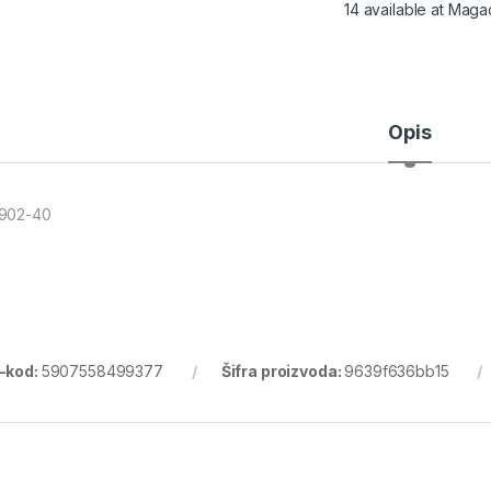
14 available at Maga
Opis
902-40
-kod:
5907558499377
Šifra proizvoda:
9639f636bb15