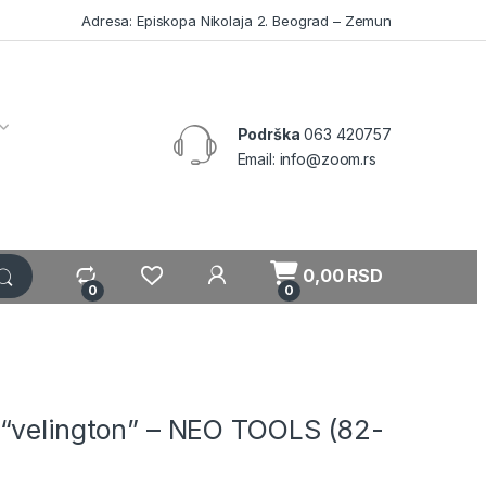
Adresa: Episkopa Nikolaja 2. Beograd – Zemun
Podrška
063 420757
Email: info@zoom.rs
My Account
0,00
RSD
0
0
“velington” – NEO TOOLS (82-