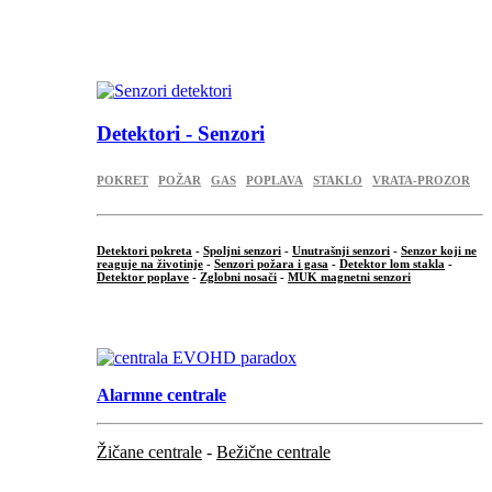
...
.
Detektori - Senzori
POKRET
POŽAR
GAS
POPLAVA
STAKLO
VRATA-PROZOR
Detektori pokreta
-
Spoljni senzori
-
Unutrašnji senzori
-
Senzor koji ne
reaguje na životinje
-
Senzori požara i gasa
-
Detektor lom stakla
-
Detektor poplave
-
Zglobni nosači
-
MUK magnetni senzori
.
Alarmne centrale
Žičane centrale
-
Bežične centrale
...