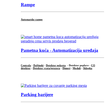
Rampe
Automatske rampe
...
Pametna kuća - Automatizacija uređaja
Centrala
-
Daljinski
-
Detektor pokreta
- Detektor poplave -
CO
detektor
-
Detektor vrata/prozora
-
Dimeri
-
Moduli
-
Sklopka
...
Parking barijere