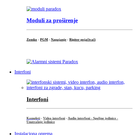
Moduli za proširenje
Zonsko
-
PGM
-
Napajanje
-
Ripiter pojačivači
...
Interfoni
Interfoni
Kompleti
-
Video interfoni
-
Audio interfoni - Spoljne jedinice -
Unutrašnje jedinice
Instalaciona oprema