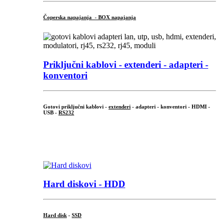
Čoperska napajanja - BOX napajanja
Priključni
kablovi - extenderi - adapteri -
konventori
Gotovi priključni kablovi -
extenderi
- adapteri - konventori - HDMI -
USB -
RS232
...
.
Hard diskovi - HDD
Hard disk
-
SSD