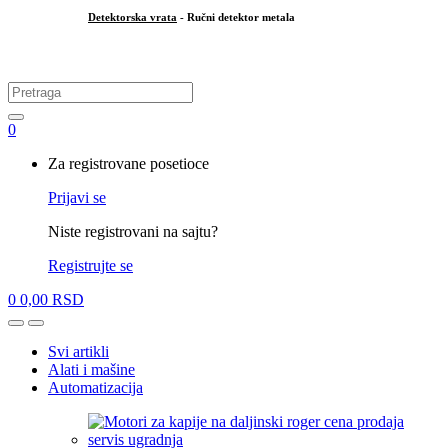
Detektorska vrata
- Ručni detektor metala
.
Search
for:
0
My
Za registrovane posetioce
Account
Prijavi se
Niste registrovani na sajtu?
Registrujte se
0
0,00
RSD
Open
Close
Svi artikli
Alati i mašine
Automatizacija