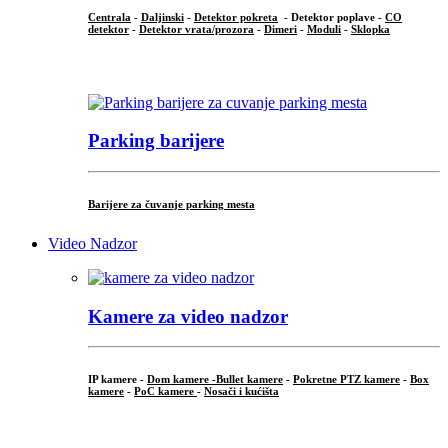
Centrala
-
Daljinski
-
Detektor pokreta
- Detektor poplave -
CO
detektor
-
Detektor vrata/prozora
-
Dimeri
-
Moduli
-
Sklopka
...
Parking barijere
Barijere za čuvanje parking mesta
Video Nadzor
Kamere za video nadzor
IP kamere -
Dom kamere -
Bullet kamere
-
Pokretne PTZ kamere
-
Box
kamere
-
PoC kamere
-
Nosači i kućišta
.