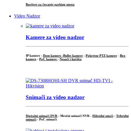
Barijere za čuvanje parking mesta
Video Nadzor
Kamere za video nadzor
IP kamere -
Dom kamere -
Bullet kamere
-
Pokretne PTZ kamere
-
Box
kamere
-
PoC kamere
-
Nosači i kućišta
.
Snimači za video nadzor
Digitalni snimači DVR
- Mrežni snimači NVR -
Hibridni sniači
-
Tribridni
snimači
- PoC snimači