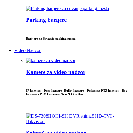
Parking barijere
Barijere za čuvanje parking mesta
Video Nadzor
Kamere za video nadzor
IP kamere -
Dom kamere -
Bullet kamere
-
Pokretne PTZ kamere
-
Box
kamere
-
PoC kamere
-
Nosači i kućišta
.
Snimači za video nadzor