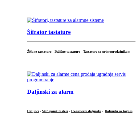
...
Šifrator tastature
Žičane tastature
-
Bežične tastature
-
Tastature sa primopredajnikom
...
Daljinski za alarm
Daljinci
-
SOS panik tasteri
-
Dvosmerni daljinski
-
Daljinski sa tagom
...
.