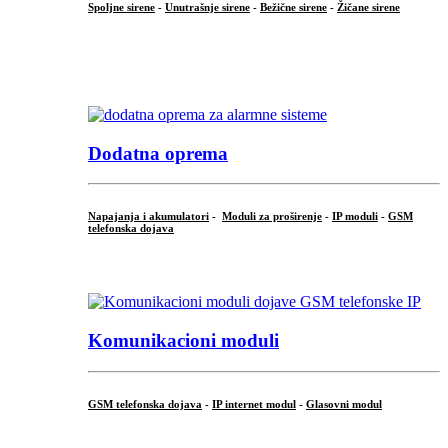
Spoljne sirene
-
Unutrašnje sirene
-
Bežične sirene
-
Žičane sirene
...
.
Dodatna oprema
Napajanja i akumulatori
-
Moduli za proširenje
-
IP moduli
-
GSM
telefonska dojava
...
Komunikacioni moduli
GSM telefonska dojava
-
IP internet modul
-
Glasovni modul
...