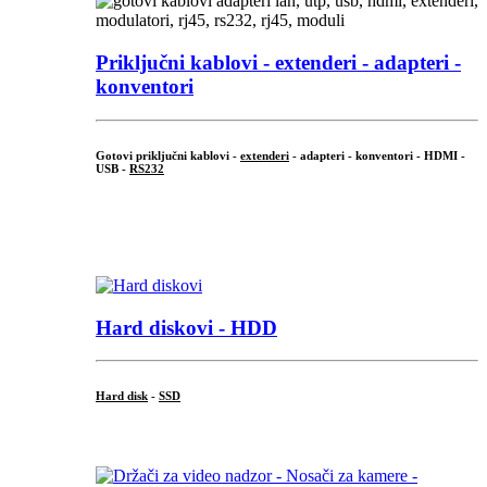
Priključni
kablovi - extenderi - adapteri -
konventori
Gotovi priključni kablovi -
extenderi
- adapteri - konventori - HDMI -
USB -
RS232
...
.
Hard diskovi - HDD
Hard disk
-
SSD
...