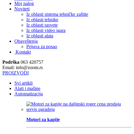
Moj nalog
Noviteti
Iz oblasti sistema tehničke zaštite
Iz oblasti tehnike
Iz oblasti rasvete
Iz oblasti video igara
Iz oblasti alata
Obaveštenja
Prijava za posao
Kontakt
Podrška
063 420757
Email: info@zoom.rs
PROIZVODI
Svi artikli
Alati i mašine
Automatizacija
Motori za kapije