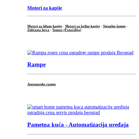
Motori za kapije
Motori za klizne kapije
-
Motori za krilne kapije
-
Signalne lampe
-
Zubčasta letva
-
Senzor (Fotoćelija)
...
Rampe
Automatske rampe
...
Pametna kuća - Automatizacija uređaja