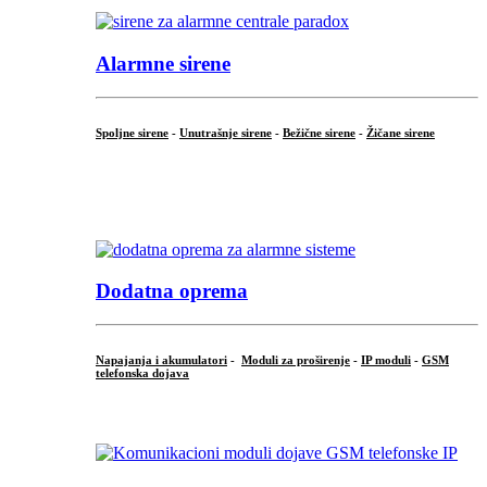
Alarmne sirene
Spoljne sirene
-
Unutrašnje sirene
-
Bežične sirene
-
Žičane sirene
...
.
Dodatna oprema
Napajanja i akumulatori
-
Moduli za proširenje
-
IP moduli
-
GSM
telefonska dojava
...