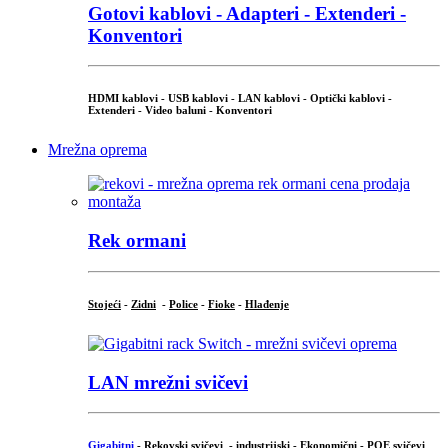
Gotovi kablovi - Adapteri - Extenderi -
Konventori
HDMI kablovi - USB kablovi - LAN kablovi - Optički kablovi -
Extenderi - Video baluni - Konventori
Mrežna oprema
Rek ormani
Stojeći
-
Zidni
-
Police
-
Fioke
-
Hlađenje
LAN mrežni svičevi
Gigabitni
-
Rekovski svičevi
-
industrijski
-
Ekonomični
-
POE svičevi