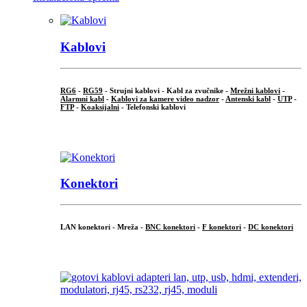
Kablovi
RG6
-
RG59
- Strujni kablovi - Kabl za zvučnike -
Mrežni kablovi
-
Alarmni kabl
-
Kablovi za kamere video nadzor
-
Antenski kabl
-
UTP
-
FTP
-
Koaksijalni
- Telefonski kablovi
...
Konektori
LAN konektori - Mreža -
BNC konektori
-
F konektori
-
DC konektori
...