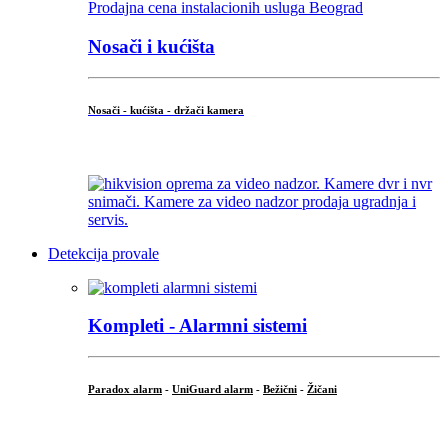
Nosači i kućišta
Nosači - kućišta - držači kamera
...
Detekcija provale
Kompleti - Alarmni sistemi
Paradox alarm
-
UniGuard alarm
-
Bežični
-
Žičani
...