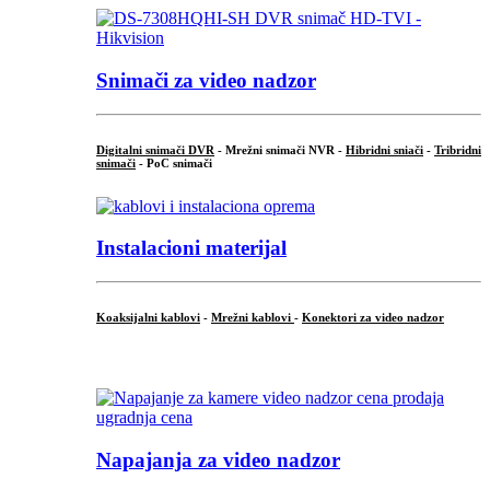
Snimači za video nadzor
Digitalni snimači DVR
- Mrežni snimači NVR -
Hibridni sniači
-
Tribridni
snimači
- PoC snimači
Instalacioni materijal
Koaksijalni kablovi
-
Mrežni kablovi
-
Konektori za video nadzor
...
Napajanja za video nadzor