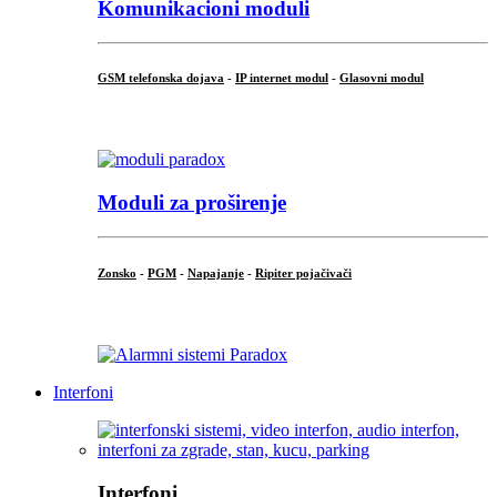
Komunikacioni moduli
GSM telefonska dojava
-
IP internet modul
-
Glasovni modul
...
Moduli za proširenje
Zonsko
-
PGM
-
Napajanje
-
Ripiter pojačivači
...
Interfoni
Interfoni