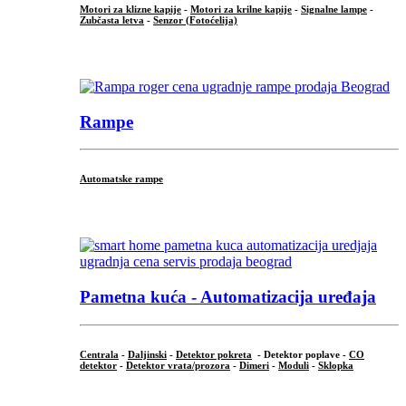
Motori za klizne kapije
-
Motori za krilne kapije
-
Signalne lampe
-
Zubčasta letva
-
Senzor (Fotoćelija)
...
Rampe
Automatske rampe
...
Pametna kuća - Automatizacija uređaja
Centrala
-
Daljinski
-
Detektor pokreta
- Detektor poplave -
CO
detektor
-
Detektor vrata/prozora
-
Dimeri
-
Moduli
-
Sklopka
...