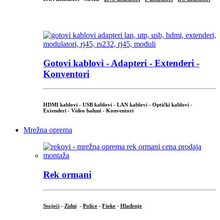
...
Gotovi kablovi - Adapteri - Extenderi -
Konventori
HDMI kablovi - USB kablovi - LAN kablovi - Optički kablovi -
Extenderi - Video baluni - Konventori
Mrežna oprema
Rek ormani
Stojeći
-
Zidni
-
Police
-
Fioke
-
Hlađenje