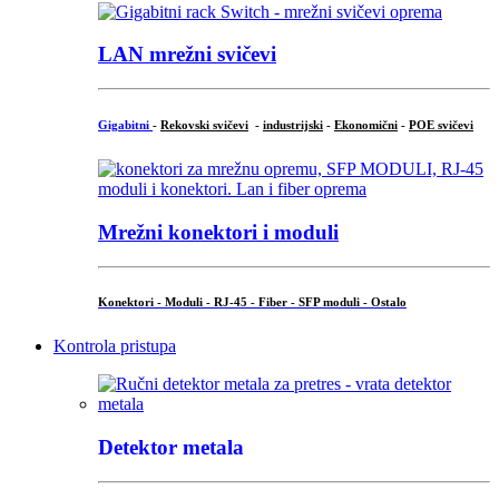
LAN mrežni svičevi
Gigabitni
-
Rekovski svičevi
-
industrijski
-
Ekonomični
-
POE svičevi
Mrežni konektori i moduli
Konektori - Moduli - RJ-45 - Fiber - SFP moduli - Ostalo
Kontrola pristupa
Detektor metala