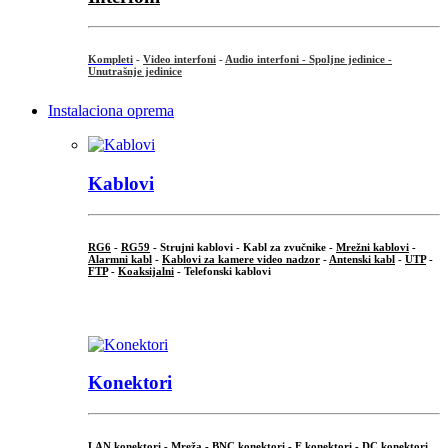
Kompleti
-
Video interfoni
-
Audio interfoni - Spoljne jedinice -
Unutrašnje jedinice
Instalaciona oprema
Kablovi
RG6
-
RG59
- Strujni kablovi - Kabl za zvučnike -
Mrežni kablovi
-
Alarmni kabl
-
Kablovi za kamere video nadzor
-
Antenski kabl
-
UTP
-
FTP
-
Koaksijalni
- Telefonski kablovi
...
Konektori
LAN konektori - Mreža -
BNC konektori
-
F konektori
-
DC konektori