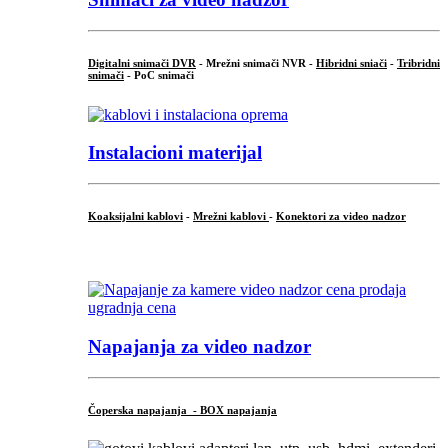
Digitalni snimači DVR
- Mrežni snimači NVR -
Hibridni sniači
-
Tribridni
snimači
- PoC snimači
Instalacioni materijal
Koaksijalni kablovi
-
Mrežni kablovi
-
Konektori za video nadzor
...
Napajanja za video nadzor
Čoperska napajanja - BOX napajanja