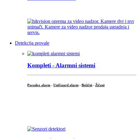
...
Detekcija provale
Kompleti - Alarmni sistemi
Paradox alarm
-
UniGuard alarm
-
Bežični
-
Žičani
...
...
.