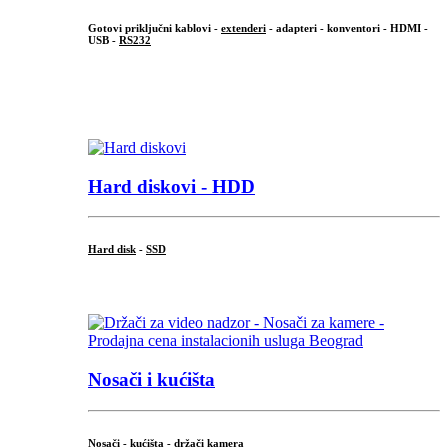
Gotovi priključni kablovi -
extenderi
- adapteri - konventori - HDMI -
USB -
RS232
...
.
Hard diskovi - HDD
Hard disk
-
SSD
...
Nosači i kućišta
Nosači - kućišta - držači kamera