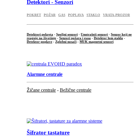
Detektori - Senzori
POKRET
POŽAR
GAS
POPLAVA
STAKLO
VRATA-PROZOR
Detektori pokreta
-
Spoljni senzori
-
Unutrašnji senzori
-
Senzor koji ne
reaguje na životinje
-
Senzori požara i gasa
-
Detektor lom stakla
-
Detektor poplave
-
Zglobni nosači
-
MUK magnetni senzori
.
Alarmne centrale
Žičane centrale
-
Bežične centrale
...
...
Šifrator tastature