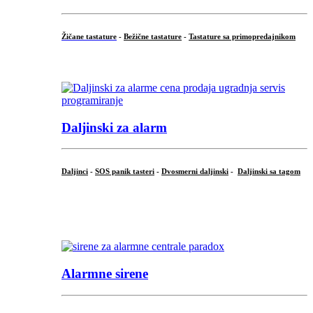
Žičane tastature
-
Bežične tastature
-
Tastature sa primopredajnikom
...
Daljinski za alarm
Daljinci
-
SOS panik tasteri
-
Dvosmerni daljinski
-
Daljinski sa tagom
...
.
Alarmne sirene