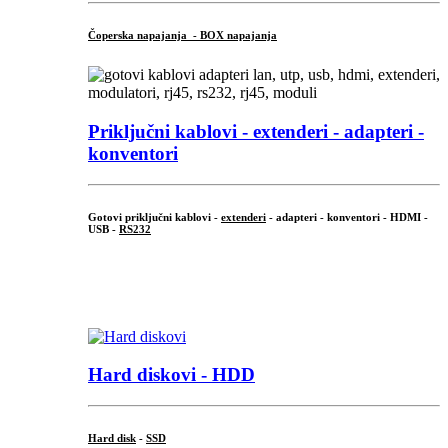
Čoperska napajanja - BOX napajanja
Priključni
kablovi - extenderi - adapteri -
konventori
Gotovi priključni kablovi -
extenderi
- adapteri - konventori - HDMI -
USB -
RS232
...
.
Hard diskovi - HDD
Hard disk
-
SSD