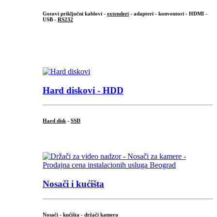
Gotovi priključni kablovi -
extenderi
- adapteri - konventori - HDMI -
USB -
RS232
...
.
Hard diskovi - HDD
Hard disk
-
SSD
...
Nosači i kućišta
Nosači - kućišta - držači kamera