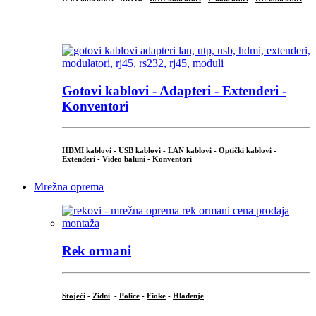
...
Gotovi kablovi - Adapteri - Extenderi -
Konventori
HDMI kablovi - USB kablovi - LAN kablovi - Optički kablovi -
Extenderi - Video baluni - Konventori
Mrežna oprema
Rek ormani
Stojeći
-
Zidni
-
Police
-
Fioke
-
Hlađenje