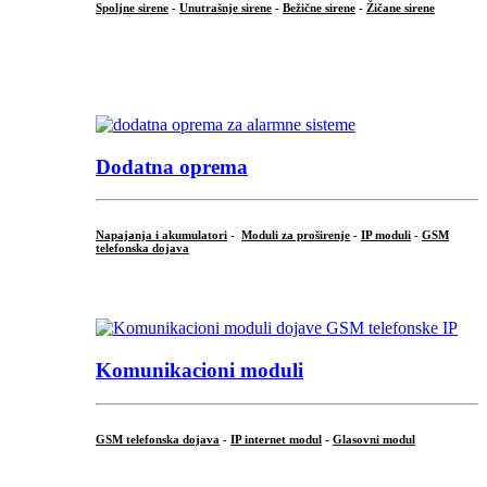
Spoljne sirene
-
Unutrašnje sirene
-
Bežične sirene
-
Žičane sirene
...
.
Dodatna oprema
Napajanja i akumulatori
-
Moduli za proširenje
-
IP moduli
-
GSM
telefonska dojava
...
Komunikacioni moduli
GSM telefonska dojava
-
IP internet modul
-
Glasovni modul
...