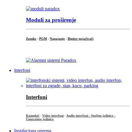
Moduli za proširenje
Zonsko
-
PGM
-
Napajanje
-
Ripiter pojačivači
...
Interfoni
Interfoni
Kompleti
-
Video interfoni
-
Audio interfoni - Spoljne jedinice -
Unutrašnje jedinice
Instalaciona oprema