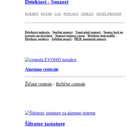
Detektori - Senzori
POKRET
POŽAR
GAS
POPLAVA
STAKLO
VRATA-PROZOR
Detektori pokreta
-
Spoljni senzori
-
Unutrašnji senzori
-
Senzor koji ne
reaguje na životinje
-
Senzori požara i gasa
-
Detektor lom stakla
-
Detektor poplave
-
Zglobni nosači
-
MUK magnetni senzori
.
Alarmne centrale
Žičane centrale
-
Bežične centrale
...
...
Šifrator tastature