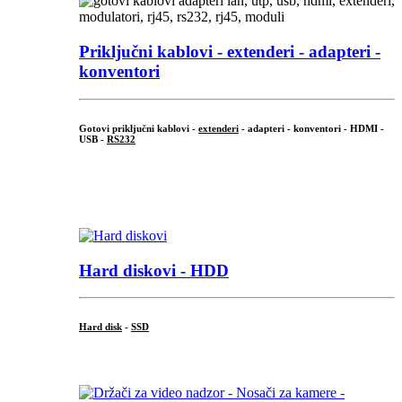
Priključni
kablovi - extenderi - adapteri -
konventori
Gotovi priključni kablovi -
extenderi
- adapteri - konventori - HDMI -
USB -
RS232
...
.
Hard diskovi - HDD
Hard disk
-
SSD
...