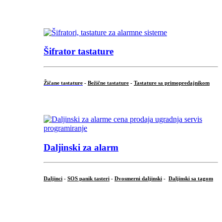
...
Šifrator tastature
Žičane tastature
-
Bežične tastature
-
Tastature sa primopredajnikom
...
Daljinski za alarm
Daljinci
-
SOS panik tasteri
-
Dvosmerni daljinski
-
Daljinski sa tagom
...
.