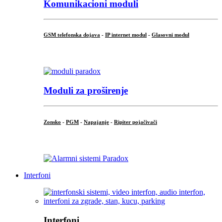
Komunikacioni moduli
GSM telefonska dojava
-
IP internet modul
-
Glasovni modul
...
Moduli za proširenje
Zonsko
-
PGM
-
Napajanje
-
Ripiter pojačivači
...
Interfoni
Interfoni