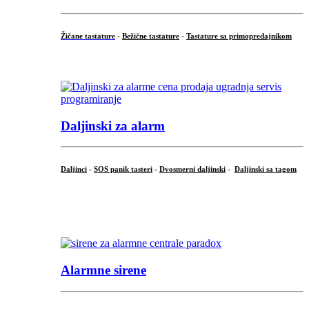
Žičane tastature
-
Bežične tastature
-
Tastature sa primopredajnikom
...
Daljinski za alarm
Daljinci
-
SOS panik tasteri
-
Dvosmerni daljinski
-
Daljinski sa tagom
...
.
Alarmne sirene