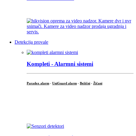
...
Detekcija provale
Kompleti - Alarmni sistemi
Paradox alarm
-
UniGuard alarm
-
Bežični
-
Žičani
...
...
.