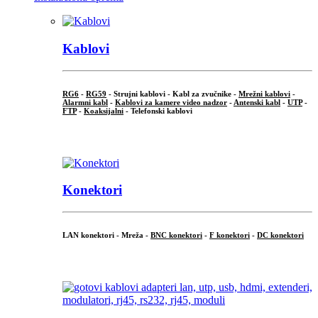
Kablovi
RG6
-
RG59
- Strujni kablovi - Kabl za zvučnike -
Mrežni kablovi
-
Alarmni kabl
-
Kablovi za kamere video nadzor
-
Antenski kabl
-
UTP
-
FTP
-
Koaksijalni
- Telefonski kablovi
...
Konektori
LAN konektori - Mreža -
BNC konektori
-
F konektori
-
DC konektori
...