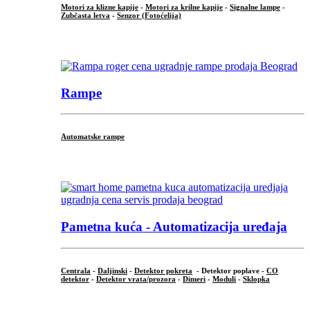
Motori za klizne kapije
-
Motori za krilne kapije
-
Signalne lampe
-
Zubčasta letva
-
Senzor (Fotoćelija)
...
Rampe
Automatske rampe
...
Pametna kuća - Automatizacija uređaja
Centrala
-
Daljinski
-
Detektor pokreta
- Detektor poplave -
CO
detektor
-
Detektor vrata/prozora
-
Dimeri
-
Moduli
-
Sklopka
...