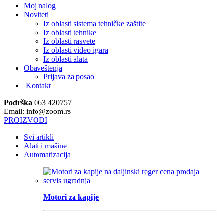
Moj nalog
Noviteti
Iz oblasti sistema tehničke zaštite
Iz oblasti tehnike
Iz oblasti rasvete
Iz oblasti video igara
Iz oblasti alata
Obaveštenja
Prijava za posao
Kontakt
Podrška
063 420757
Email: info@zoom.rs
PROIZVODI
Svi artikli
Alati i mašine
Automatizacija
Motori za kapije