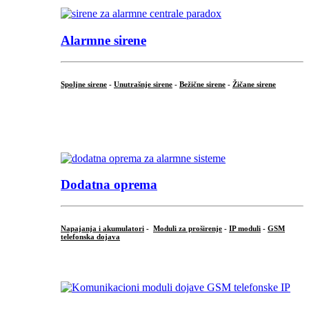
Alarmne sirene
Spoljne sirene
-
Unutrašnje sirene
-
Bežične sirene
-
Žičane sirene
...
.
Dodatna oprema
Napajanja i akumulatori
-
Moduli za proširenje
-
IP moduli
-
GSM
telefonska dojava
...