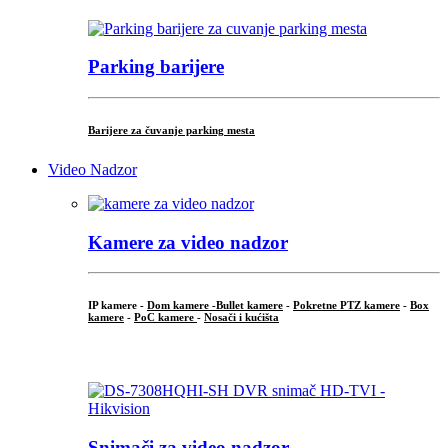
Parking barijere
Barijere za čuvanje parking mesta
Video Nadzor
Kamere za video nadzor
IP kamere -
Dom kamere -
Bullet kamere
-
Pokretne PTZ kamere
-
Box
kamere
-
PoC kamere
-
Nosači i kućišta
.
Snimači za video nadzor