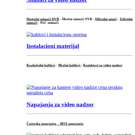
Digitalni snimači DVR
- Mrežni snimači NVR -
Hibridni sniači
-
Tribridni
snimači
- PoC snimači
Instalacioni materijal
Koaksijalni kablovi
-
Mrežni kablovi
-
Konektori za video nadzor
...
Napajanja za video nadzor
Čoperska napajanja - BOX napajanja