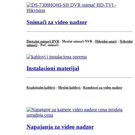
Snimači za video nadzor
Digitalni snimači DVR
- Mrežni snimači NVR -
Hibridni sniači
-
Tribridni
snimači
- PoC snimači
Instalacioni materijal
Koaksijalni kablovi
-
Mrežni kablovi
-
Konektori za video nadzor
...
Napajanja za video nadzor