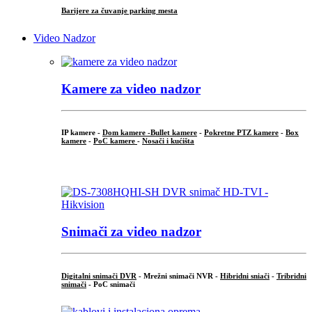
Barijere za čuvanje parking mesta
Video Nadzor
Kamere za video nadzor
IP kamere -
Dom kamere -
Bullet kamere
-
Pokretne PTZ kamere
-
Box
kamere
-
PoC kamere
-
Nosači i kućišta
.
Snimači za video nadzor
Digitalni snimači DVR
- Mrežni snimači NVR -
Hibridni sniači
-
Tribridni
snimači
- PoC snimači