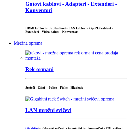
Gotovi kablovi - Adapteri - Extenderi -
Konventori
HDMI kablovi - USB kablovi - LAN kablovi - Optički kablovi -
Extenderi - Video baluni - Konventori
Mrežna oprema
Rek ormani
Stojeći
-
Zidni
-
Police
-
Fioke
-
Hlađenje
LAN mrežni svičevi
Gigabitni
-
Rekovski svičevi
-
industrijski
-
Ekonomični
-
POE svičevi