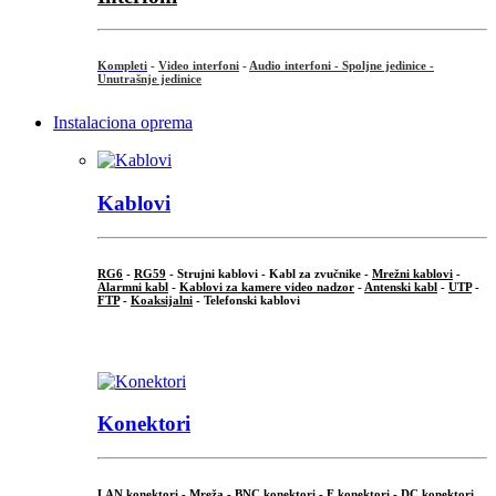
Kompleti
-
Video interfoni
-
Audio interfoni - Spoljne jedinice -
Unutrašnje jedinice
Instalaciona oprema
Kablovi
RG6
-
RG59
- Strujni kablovi - Kabl za zvučnike -
Mrežni kablovi
-
Alarmni kabl
-
Kablovi za kamere video nadzor
-
Antenski kabl
-
UTP
-
FTP
-
Koaksijalni
- Telefonski kablovi
...
Konektori
LAN konektori - Mreža -
BNC konektori
-
F konektori
-
DC konektori