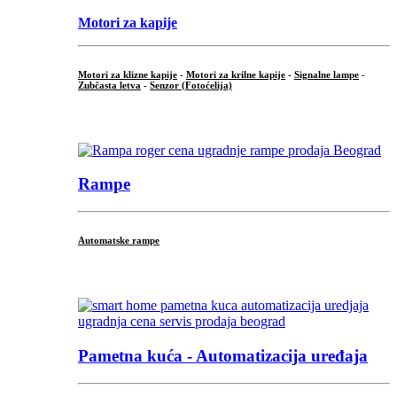
Motori za kapije
Motori za klizne kapije
-
Motori za krilne kapije
-
Signalne lampe
-
Zubčasta letva
-
Senzor (Fotoćelija)
...
Rampe
Automatske rampe
...
Pametna kuća - Automatizacija uređaja