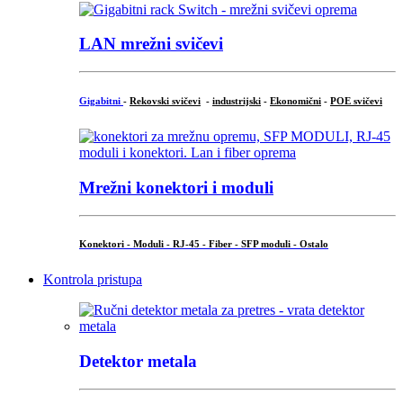
LAN mrežni svičevi
Gigabitni
-
Rekovski svičevi
-
industrijski
-
Ekonomični
-
POE svičevi
Mrežni konektori i moduli
Konektori - Moduli - RJ-45 - Fiber - SFP moduli - Ostalo
Kontrola pristupa
Detektor metala