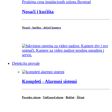
Nosači i kućišta
Nosači - kućišta - držači kamera
...
Detekcija provale
Kompleti - Alarmni sistemi
Paradox alarm
-
UniGuard alarm
-
Bežični
-
Žičani
...