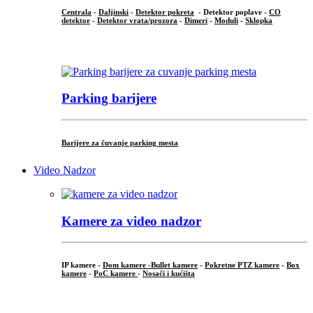
Centrala
-
Daljinski
-
Detektor pokreta
- Detektor poplave -
CO
detektor
-
Detektor vrata/prozora
-
Dimeri
-
Moduli
-
Sklopka
...
Parking barijere
Barijere za čuvanje parking mesta
Video Nadzor
Kamere za video nadzor
IP kamere -
Dom kamere -
Bullet kamere
-
Pokretne PTZ kamere
-
Box
kamere
-
PoC kamere
-
Nosači i kućišta
.