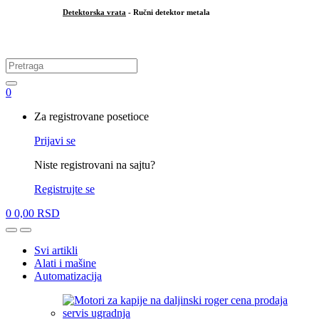
Detektorska vrata
- Ručni detektor metala
.
Search
for:
0
My
Za registrovane posetioce
Account
Prijavi se
Niste registrovani na sajtu?
Registrujte se
0
0,00
RSD
Open
Close
Svi artikli
Alati i mašine
Automatizacija