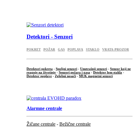
...
.
Detektori - Senzori
POKRET
POŽAR
GAS
POPLAVA
STAKLO
VRATA-PROZOR
Detektori pokreta
-
Spoljni senzori
-
Unutrašnji senzori
-
Senzor koji ne
reaguje na životinje
-
Senzori požara i gasa
-
Detektor lom stakla
-
Detektor poplave
-
Zglobni nosači
-
MUK magnetni senzori
.
Alarmne centrale
Žičane centrale
-
Bežične centrale
...