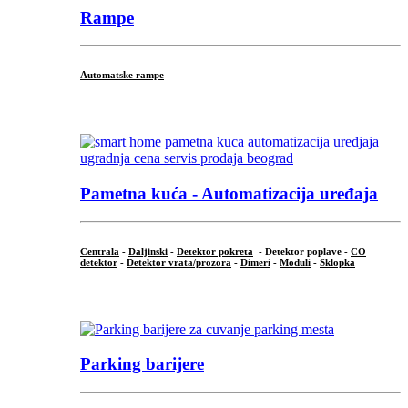
Rampe
Automatske rampe
...
Pametna kuća - Automatizacija uređaja
Centrala
-
Daljinski
-
Detektor pokreta
- Detektor poplave -
CO
detektor
-
Detektor vrata/prozora
-
Dimeri
-
Moduli
-
Sklopka
...
Parking barijere