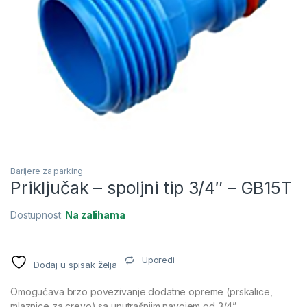
Barijere za parking
Priključak – spoljni tip 3/4″ – GB15T
Dostupnost:
Na zalihama
Uporedi
Dodaj u spisak želja
Omogućava brzo povezivanje dodatne opreme (prskalice,
mlaznice za crevo) sa unutrašnjim navojem od 3/4”.