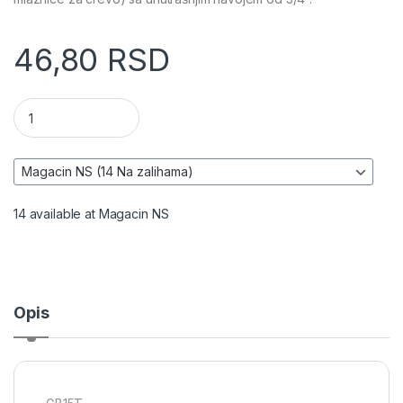
46,80
RSD
Priključak - spoljni tip 3/4" - GB15T količina
14 available at Magacin NS
Opis