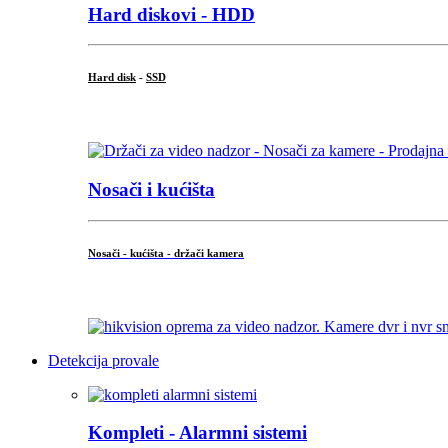
Hard diskovi - HDD
Hard disk
-
SSD
...
Nosači i kućišta
Nosači - kućišta - držači kamera
...
Detekcija provale
Kompleti - Alarmni sistemi