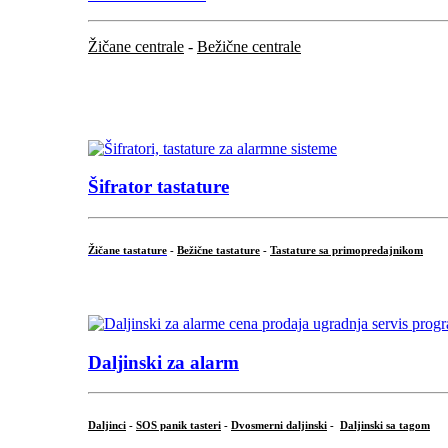
Žičane centrale
-
Bežične centrale
...
...
Šifrator tastature
Žičane tastature
-
Bežične tastature
-
Tastature sa primopredajnikom
...
Daljinski za alarm
Daljinci
-
SOS panik tasteri
-
Dvosmerni daljinski
-
Daljinski sa tagom