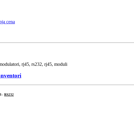
onventori
B -
RS232