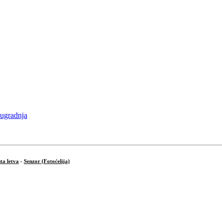
ta letva
-
Senzor (Fotoćelija)