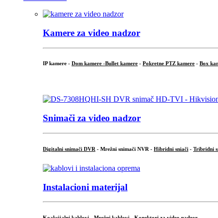
Kamere za video nadzor
IP kamere -
Dom kamere -
Bullet kamere
-
Pokretne PTZ kamere
-
Box ka
.
Snimači za video nadzor
Digitalni snimači DVR
- Mrežni snimači NVR -
Hibridni sniači
-
Tribridni 
Instalacioni materijal
Koaksijalni kablovi
-
Mrežni kablovi
-
Konektori za video nadzor