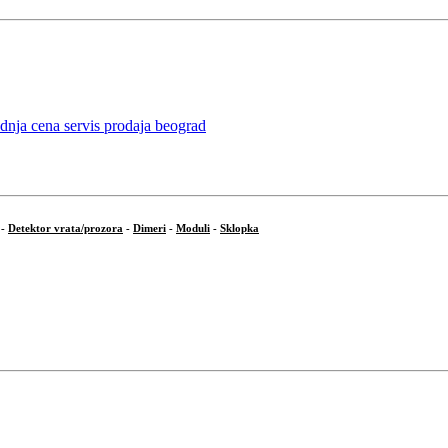
-
Detektor vrata/prozora
-
Dimeri
-
Moduli
-
Sklopka