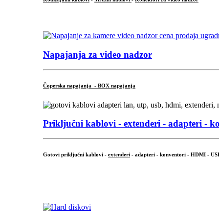
...
Napajanja za video nadzor
Čoperska napajanja - BOX napajanja
Priključni
kablovi - extenderi - adapteri - k
Gotovi priključni kablovi -
extenderi
- adapteri - konventori - HDMI - US
...
.