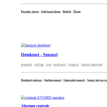
Paradox alarm
-
UniGuard alarm
-
Bežični
-
Žičani
...
...
.
Detektori - Senzori
POKRET
POŽAR
GAS
POPLAVA
STAKLO
VRATA-PROZOR
Detektori pokreta
-
Spoljni senzori
-
Unutrašnji senzori
-
Senzor koji ne re
.
Alarmne centrale