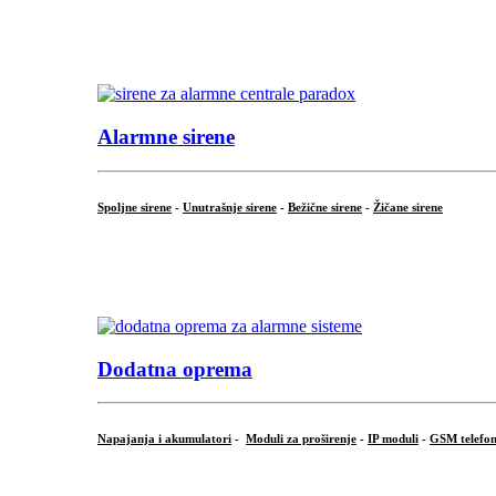
...
.
Alarmne sirene
Spoljne sirene
-
Unutrašnje sirene
-
Bežične sirene
-
Žičane sirene
...
.
Dodatna oprema
Napajanja i akumulatori
-
Moduli za proširenje
-
IP moduli
-
GSM telefon
...