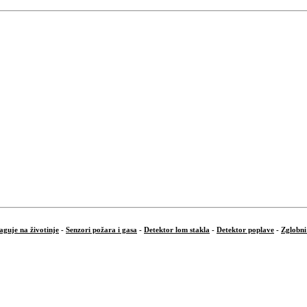
aguje na životinje
-
Senzori požara i gasa
-
Detektor lom stakla
-
Detektor poplave
-
Zglobni