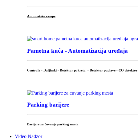
Automatske rampe
...
Pametna kuća - Automatizacija uređaja
Centrala
-
Daljinski
-
Detektor pokreta
- Detektor poplave -
CO detektor
...
Parking barijere
Barijere za čuvanje parking mesta
Video Nadzor