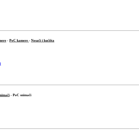
mere
-
PoC kamere
-
Nosači i kućišta
snimači
- PoC snimači