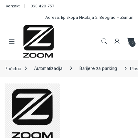
Skip to navigation
Skip to content
Kontakt
063 420 757
Adresa: Episkopa Nikolaja 2. Beograd – Zemun
Open
0
Početna
Automatizacija
Barijere za parking
Pla