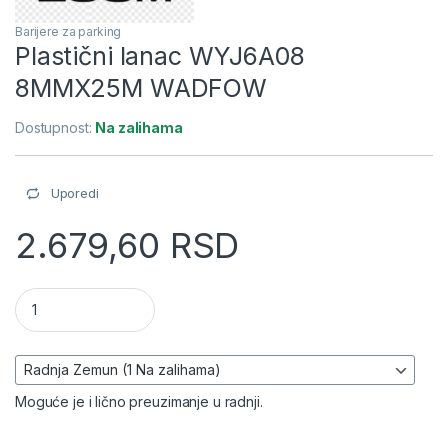
Barijere za parking
Plastični lanac WYJ6A08
8MMX25M WADFOW
Dostupnost:
Na zalihama
Uporedi
2.679,60
RSD
Plastični lanac WYJ6A08 8MMX25M WADFOW količina
Moguće je i lično preuzimanje u radnji.