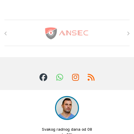
Brands Carousel
Svakog radnog dana od 08