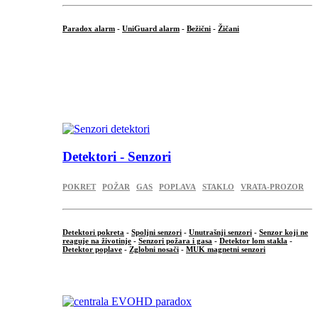
Paradox alarm
-
UniGuard alarm
-
Bežični
-
Žičani
...
...
.
Detektori - Senzori
POKRET
POŽAR
GAS
POPLAVA
STAKLO
VRATA-PROZOR
Detektori pokreta
-
Spoljni senzori
-
Unutrašnji senzori
-
Senzor koji ne
reaguje na životinje
-
Senzori požara i gasa
-
Detektor lom stakla
-
Detektor poplave
-
Zglobni nosači
-
MUK magnetni senzori
.