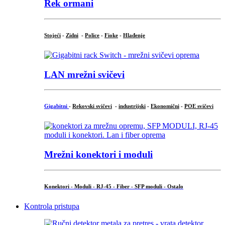
Rek ormani
Stojeći
-
Zidni
-
Police
-
Fioke
-
Hlađenje
LAN mrežni svičevi
Gigabitni
-
Rekovski svičevi
-
industrijski
-
Ekonomični
-
POE svičevi
Mrežni konektori i moduli
Konektori - Moduli - RJ-45 - Fiber - SFP moduli - Ostalo
Kontrola pristupa