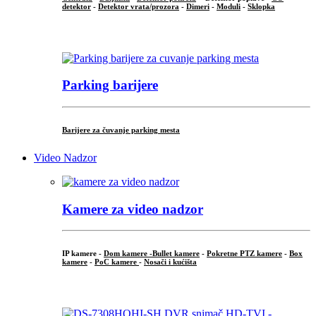
detektor
-
Detektor vrata/prozora
-
Dimeri
-
Moduli
-
Sklopka
...
Parking barijere
Barijere za čuvanje parking mesta
Video Nadzor
Kamere za video nadzor
IP kamere -
Dom kamere -
Bullet kamere
-
Pokretne PTZ kamere
-
Box
kamere
-
PoC kamere
-
Nosači i kućišta
.