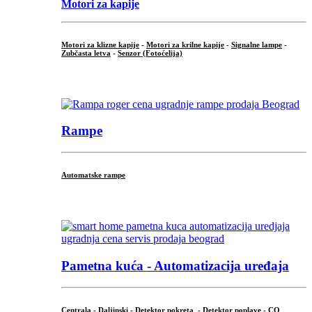
Motori za kapije
Motori za klizne kapije
-
Motori za krilne kapije
-
Signalne lampe
-
Zubčasta letva
-
Senzor (Fotoćelija)
...
Rampe
Automatske rampe
...
Pametna kuća - Automatizacija uređaja
Centrala
-
Daljinski
-
Detektor pokreta
- Detektor poplave -
CO