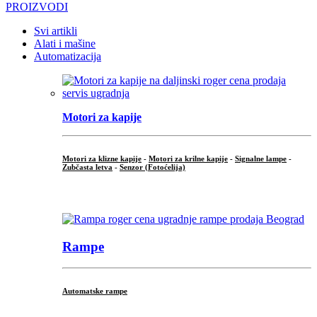
PROIZVODI
Svi artikli
Alati i mašine
Automatizacija
Motori za kapije
Motori za klizne kapije
-
Motori za krilne kapije
-
Signalne lampe
-
Zubčasta letva
-
Senzor (Fotoćelija)
...
Rampe
Automatske rampe