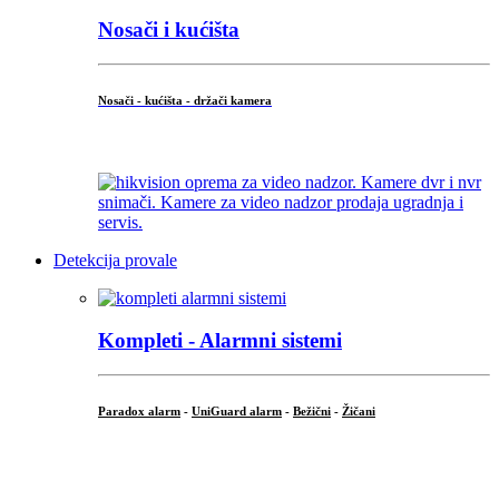
Nosači i kućišta
Nosači - kućišta - držači kamera
...
Detekcija provale
Kompleti - Alarmni sistemi
Paradox alarm
-
UniGuard alarm
-
Bežični
-
Žičani
...
...