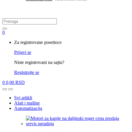
.
Search
for:
0
My
Za registrovane posetioce
Account
Prijavi se
Niste registrovani na sajtu?
Registrujte se
0
0,00
RSD
Open
Close
Svi artikli
Alati i mašine
Automatizacija