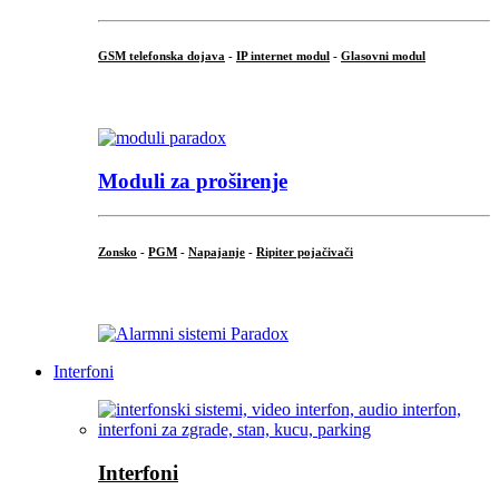
GSM telefonska dojava
-
IP internet modul
-
Glasovni modul
...
Moduli za proširenje
Zonsko
-
PGM
-
Napajanje
-
Ripiter pojačivači
...
Interfoni
Interfoni