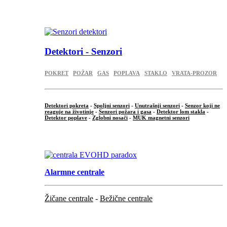
.
Detektori - Senzori
POKRET
POŽAR
GAS
POPLAVA
STAKLO
VRATA-PROZOR
Detektori pokreta
-
Spoljni senzori
-
Unutrašnji senzori
-
Senzor koji ne
reaguje na životinje
-
Senzori požara i gasa
-
Detektor lom stakla
-
Detektor poplave
-
Zglobni nosači
-
MUK magnetni senzori
.
Alarmne centrale
Žičane centrale
-
Bežične centrale
...