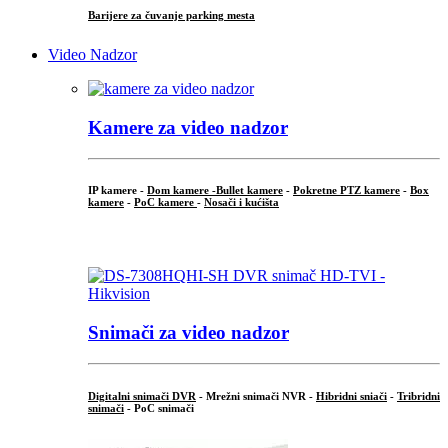
Barijere za čuvanje parking mesta
Video Nadzor
Kamere za video nadzor
IP kamere -
Dom kamere -
Bullet kamere
-
Pokretne PTZ kamere
-
Box
kamere
-
PoC kamere
-
Nosači i kućišta
.
Snimači za video nadzor
Digitalni snimači DVR
- Mrežni snimači NVR -
Hibridni sniači
-
Tribridni
snimači
- PoC snimači