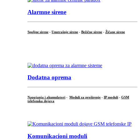
Alarmne sirene
Spoljne sirene
-
Unutrašnje sirene
-
Bežične sirene
-
Žičane sirene
...
.
Dodatna oprema
Napajanja i akumulatori
-
Moduli za proširenje
-
IP moduli
-
GSM
telefonska dojava
...
Komunikacioni moduli