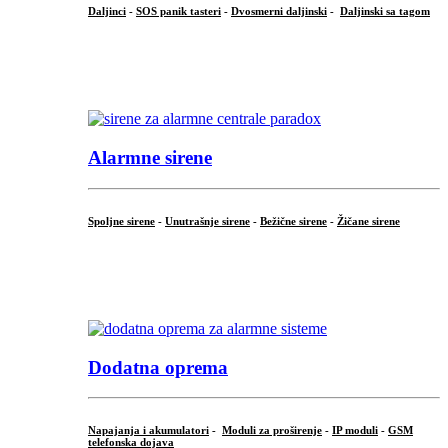
Daljinci
-
SOS panik tasteri
-
Dvosmerni daljinski
-
Daljinski sa tagom
...
.
Alarmne sirene
Spoljne sirene
-
Unutrašnje sirene
-
Bežične sirene
-
Žičane sirene
...
.
Dodatna oprema
Napajanja i akumulatori
-
Moduli za proširenje
-
IP moduli
-
GSM
telefonska dojava