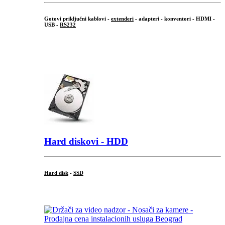
Gotovi priključni kablovi -
extenderi
- adapteri - konventori - HDMI -
USB -
RS232
...
.
Hard diskovi - HDD
Hard disk
-
SSD
...