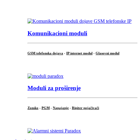
...
Komunikacioni moduli
GSM telefonska dojava
-
IP internet modul
-
Glasovni modul
...
Moduli za proširenje
Zonsko
-
PGM
-
Napajanje
-
Ripiter pojačivači
...