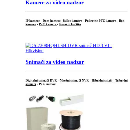
Kamere za video nadzor
IP kamere -
Dom kamere -
Bullet kamere
-
Pokretne PTZ kamere
-
Box
kamere
-
PoC kamere
-
Nosači i kućišta
.
Snimači za video nadzor
Digitalni snimači DVR
- Mrežni snimači NVR -
Hibridni sniači
-
Tribridni
snimači
- PoC snimači