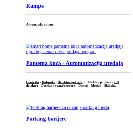
Rampe
Automatske rampe
...
Pametna kuća - Automatizacija uređaja
Centrala
-
Daljinski
-
Detektor pokreta
- Detektor poplave -
CO
detektor
-
Detektor vrata/prozora
-
Dimeri
-
Moduli
-
Sklopka
...
Parking barijere