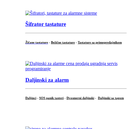
...
Šifrator tastature
Žičane tastature
-
Bežične tastature
-
Tastature sa primopredajnikom
...
Daljinski za alarm
Daljinci
-
SOS panik tasteri
-
Dvosmerni daljinski
-
Daljinski sa tagom
...
.