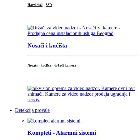
Hard disk
-
SSD
...
Nosači i kućišta
Nosači - kućišta - držači kamera
...
Detekcija provale
Kompleti - Alarmni sistemi