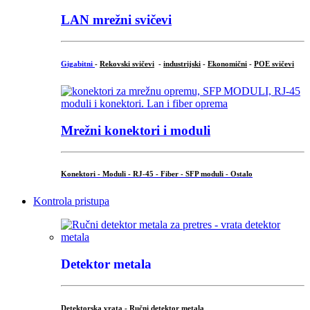
LAN mrežni svičevi
Gigabitni
-
Rekovski svičevi
-
industrijski
-
Ekonomični
-
POE svičevi
Mrežni konektori i moduli
Konektori - Moduli - RJ-45 - Fiber - SFP moduli - Ostalo
Kontrola pristupa
Detektor metala
Detektorska vrata
- Ručni detektor metala