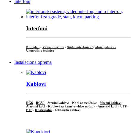
Interfoni
Interfoni
Kompleti
-
Video interfoni
-
Audio interfoni - Spoljne jedinice -
Unutrašnje jedinice
Instalaciona oprema
Kablovi
RG6
-
RG59
- Strujni kablovi - Kabl za zvučnike -
Mrežni kablovi
-
Alarmni kabl
-
Kablovi za kamere video nadzor
-
Antenski kabl
-
UTP
-
FTP
-
Koaksijalni
- Telefonski kablovi
...