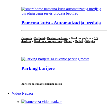
...
Pametna kuća - Automatizacija uređaja
Centrala
-
Daljinski
-
Detektor pokreta
- Detektor poplave -
CO
detektor
-
Detektor vrata/prozora
-
Dimeri
-
Moduli
-
Sklopka
...
Parking barijere
Barijere za čuvanje parking mesta
Video Nadzor