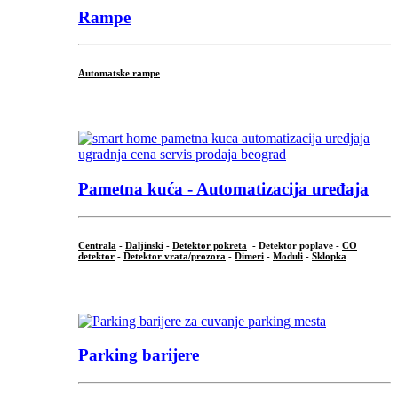
Rampe
Automatske rampe
...
Pametna kuća - Automatizacija uređaja
Centrala
-
Daljinski
-
Detektor pokreta
- Detektor poplave -
CO
detektor
-
Detektor vrata/prozora
-
Dimeri
-
Moduli
-
Sklopka
...
Parking barijere