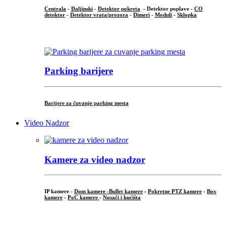
Centrala
-
Daljinski
-
Detektor pokreta
- Detektor poplave -
CO
detektor
-
Detektor vrata/prozora
-
Dimeri
-
Moduli
-
Sklopka
...
Parking barijere
Barijere za čuvanje parking mesta
Video Nadzor
Kamere za video nadzor
IP kamere -
Dom kamere -
Bullet kamere
-
Pokretne PTZ kamere
-
Box
kamere
-
PoC kamere
-
Nosači i kućišta
.