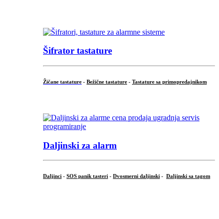
...
Šifrator tastature
Žičane tastature
-
Bežične tastature
-
Tastature sa primopredajnikom
...
Daljinski za alarm
Daljinci
-
SOS panik tasteri
-
Dvosmerni daljinski
-
Daljinski sa tagom
...
.