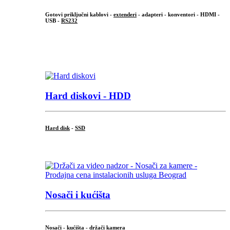
Gotovi priključni kablovi -
extenderi
- adapteri - konventori - HDMI -
USB -
RS232
...
.
Hard diskovi - HDD
Hard disk
-
SSD
...
Nosači i kućišta
Nosači - kućišta - držači kamera