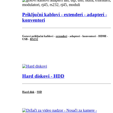
Priključni
kablovi - extenderi - adapteri -
konventori
Gotovi priključni kablovi -
extenderi
- adapteri - konventori - HDMI -
USB -
RS232
...
.
Hard diskovi - HDD
Hard disk
-
SSD
...