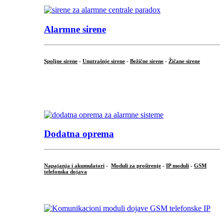
Alarmne sirene
Spoljne sirene
-
Unutrašnje sirene
-
Bežične sirene
-
Žičane sirene
...
.
Dodatna oprema
Napajanja i akumulatori
-
Moduli za proširenje
-
IP moduli
-
GSM
telefonska dojava
...