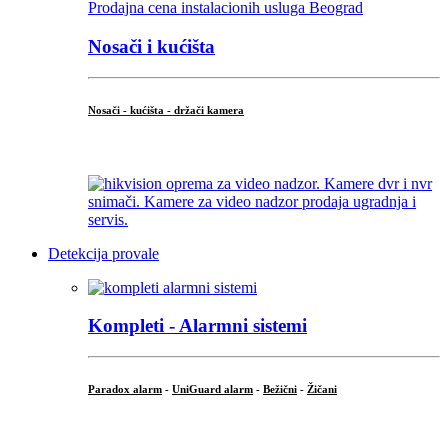
Nosači i kućišta
Nosači - kućišta - držači kamera
...
Detekcija provale
Kompleti - Alarmni sistemi
Paradox alarm
-
UniGuard alarm
-
Bežični
-
Žičani
...