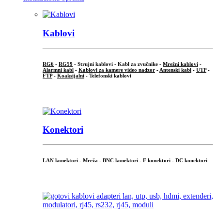
Kablovi
RG6
-
RG59
- Strujni kablovi - Kabl za zvučnike -
Mrežni kablovi
-
Alarmni kabl
-
Kablovi za kamere video nadzor
-
Antenski kabl
-
UTP
-
FTP
-
Koaksijalni
- Telefonski kablovi
...
Konektori
LAN konektori - Mreža -
BNC konektori
-
F konektori
-
DC konektori
...