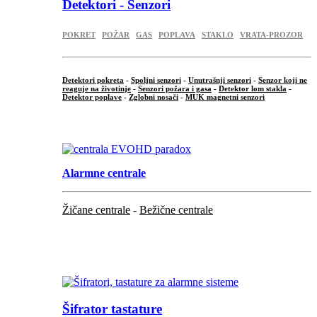
Detektori - Senzori
POKRET
POŽAR
GAS
POPLAVA
STAKLO
VRATA-PROZOR
Detektori pokreta
-
Spoljni senzori
-
Unutrašnji senzori
-
Senzor koji ne
reaguje na životinje
-
Senzori požara i gasa
-
Detektor lom stakla
-
Detektor poplave
-
Zglobni nosači
-
MUK magnetni senzori
.
Alarmne centrale
Žičane centrale
-
Bežične centrale
...
...
Šifrator tastature