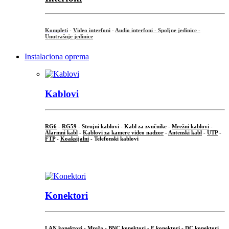
Kompleti
-
Video interfoni
-
Audio interfoni - Spoljne jedinice -
Unutrašnje jedinice
Instalaciona oprema
Kablovi
RG6
-
RG59
- Strujni kablovi - Kabl za zvučnike -
Mrežni kablovi
-
Alarmni kabl
-
Kablovi za kamere video nadzor
-
Antenski kabl
-
UTP
-
FTP
-
Koaksijalni
- Telefonski kablovi
...
Konektori
LAN konektori - Mreža -
BNC konektori
-
F konektori
-
DC konektori