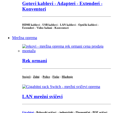
Gotovi kablovi - Adapteri - Extenderi -
Konventori
HDMI kablovi - USB kablovi - LAN kablovi - Optički kablovi -
Extenderi - Video baluni - Konventori
Mrežna oprema
Rek ormani
Stojeći
-
Zidni
-
Police
-
Fioke
-
Hlađenje
LAN mrežni svičevi
Gigabitni
-
Rekovski svičevi
-
industrijski
-
Ekonomični
-
POE svičevi