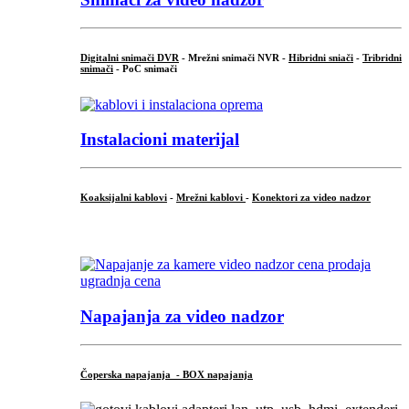
Digitalni snimači DVR
- Mrežni snimači NVR -
Hibridni sniači
-
Tribridni
snimači
- PoC snimači
Instalacioni materijal
Koaksijalni kablovi
-
Mrežni kablovi
-
Konektori za video nadzor
...
Napajanja za video nadzor
Čoperska napajanja - BOX napajanja