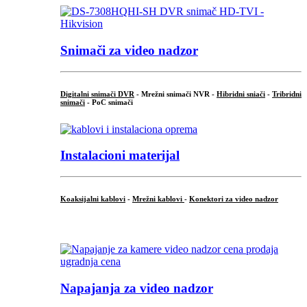
Snimači za video nadzor
Digitalni snimači DVR
- Mrežni snimači NVR -
Hibridni sniači
-
Tribridni
snimači
- PoC snimači
Instalacioni materijal
Koaksijalni kablovi
-
Mrežni kablovi
-
Konektori za video nadzor
...
Napajanja za video nadzor