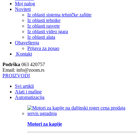
Moj nalog
Noviteti
Iz oblasti sistema tehničke zaštite
Iz oblasti tehnike
Iz oblasti rasvete
Iz oblasti video igara
Iz oblasti alata
Obaveštenja
Prijava za posao
Kontakt
Podrška
063 420757
Email: info@zoom.rs
PROIZVODI
Svi artikli
Alati i mašine
Automatizacija
Motori za kapije