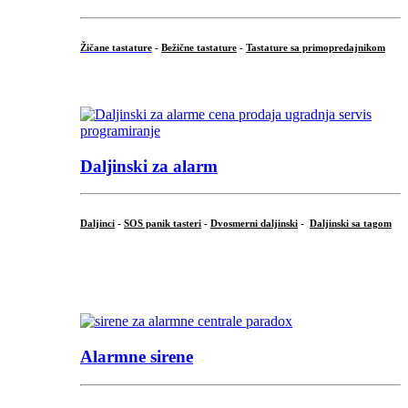
Žičane tastature
-
Bežične tastature
-
Tastature sa primopredajnikom
...
Daljinski za alarm
Daljinci
-
SOS panik tasteri
-
Dvosmerni daljinski
-
Daljinski sa tagom
...
.
Alarmne sirene