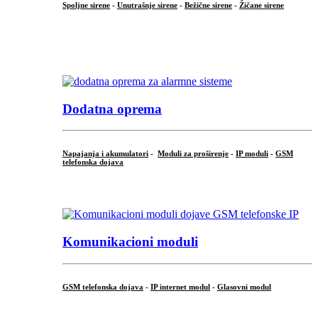
Spoljne sirene
-
Unutrašnje sirene
-
Bežične sirene
-
Žičane sirene
...
.
Dodatna oprema
Napajanja i akumulatori
-
Moduli za proširenje
-
IP moduli
-
GSM
telefonska dojava
...
Komunikacioni moduli
GSM telefonska dojava
-
IP internet modul
-
Glasovni modul
...