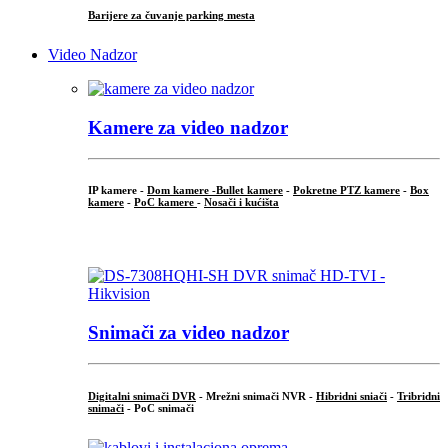
Barijere za čuvanje parking mesta
Video Nadzor
Kamere za video nadzor
IP kamere -
Dom kamere -
Bullet kamere
-
Pokretne PTZ kamere
-
Box
kamere
-
PoC kamere
-
Nosači i kućišta
.
Snimači za video nadzor
Digitalni snimači DVR
- Mrežni snimači NVR -
Hibridni sniači
-
Tribridni
snimači
- PoC snimači