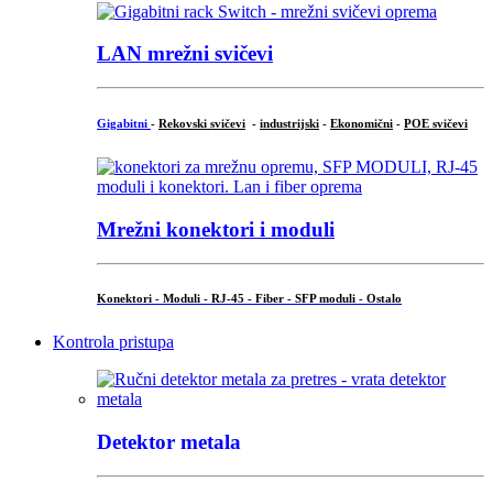
LAN mrežni svičevi
Gigabitni
-
Rekovski svičevi
-
industrijski
-
Ekonomični
-
POE svičevi
Mrežni konektori i moduli
Konektori - Moduli - RJ-45 - Fiber - SFP moduli - Ostalo
Kontrola pristupa
Detektor metala