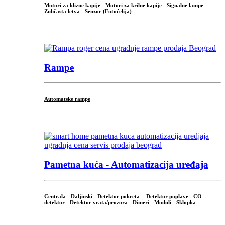
Motori za klizne kapije
-
Motori za krilne kapije
-
Signalne lampe
-
Zubčasta letva
-
Senzor (Fotoćelija)
...
Rampe
Automatske rampe
...
Pametna kuća - Automatizacija uređaja
Centrala
-
Daljinski
-
Detektor pokreta
- Detektor poplave -
CO
detektor
-
Detektor vrata/prozora
-
Dimeri
-
Moduli
-
Sklopka
...