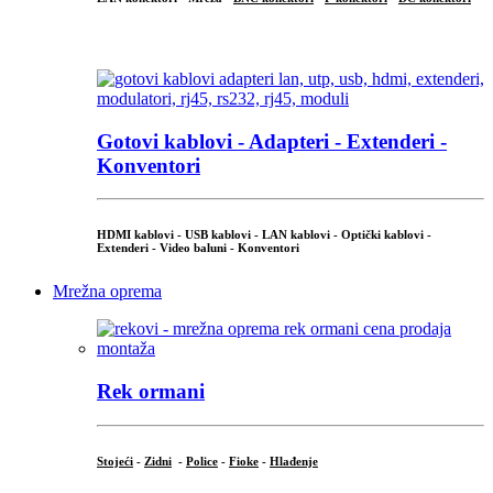
...
Gotovi kablovi - Adapteri - Extenderi -
Konventori
HDMI kablovi - USB kablovi - LAN kablovi - Optički kablovi -
Extenderi - Video baluni - Konventori
Mrežna oprema
Rek ormani
Stojeći
-
Zidni
-
Police
-
Fioke
-
Hlađenje