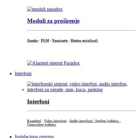
Moduli za proširenje
Zonsko
-
PGM
-
Napajanje
-
Ripiter pojačivači
...
Interfoni
Interfoni
Kompleti
-
Video interfoni
-
Audio interfoni - Spoljne jedinice -
Unutrašnje jedinice
Instalaciona oprema