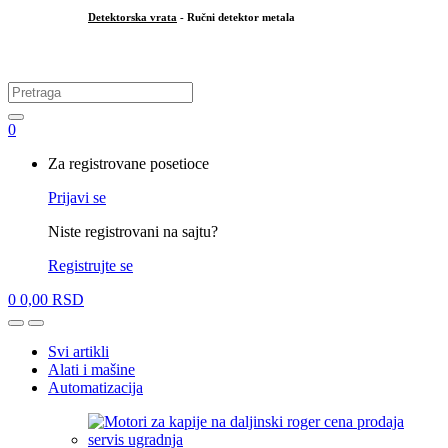
Detektorska vrata
- Ručni detektor metala
.
Search
for:
0
My
Za registrovane posetioce
Account
Prijavi se
Niste registrovani na sajtu?
Registrujte se
0
0,00
RSD
Open
Close
Svi artikli
Alati i mašine
Automatizacija