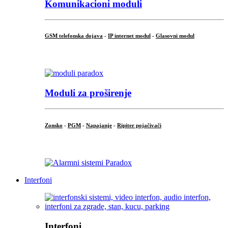
Komunikacioni moduli
GSM telefonska dojava
-
IP internet modul
-
Glasovni modul
...
Moduli za proširenje
Zonsko
-
PGM
-
Napajanje
-
Ripiter pojačivači
...
Interfoni
Interfoni