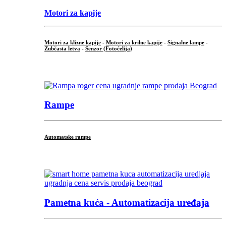
Motori za kapije
Motori za klizne kapije
-
Motori za krilne kapije
-
Signalne lampe
-
Zubčasta letva
-
Senzor (Fotoćelija)
...
Rampe
Automatske rampe
...
Pametna kuća - Automatizacija uređaja