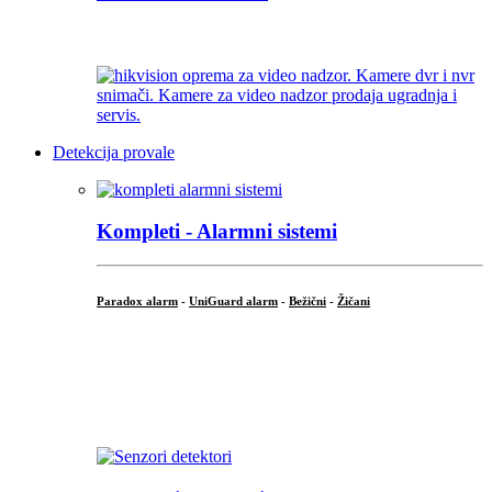
...
Detekcija provale
Kompleti - Alarmni sistemi
Paradox alarm
-
UniGuard alarm
-
Bežični
-
Žičani
...
...
.