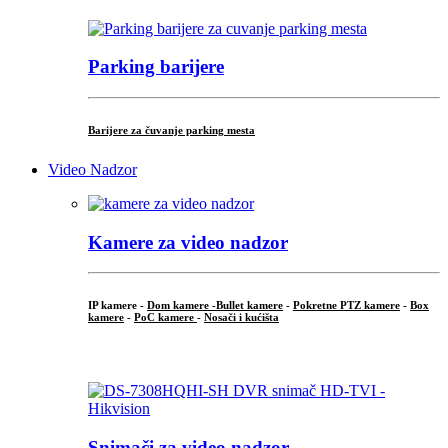
Parking barijere
Barijere za čuvanje parking mesta
Video Nadzor
Kamere za video nadzor
IP kamere -
Dom kamere -
Bullet kamere
-
Pokretne PTZ kamere
-
Box
kamere
-
PoC kamere
-
Nosači i kućišta
.
Snimači za video nadzor