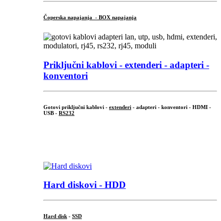
Čoperska napajanja - BOX napajanja
Priključni
kablovi - extenderi - adapteri -
konventori
Gotovi priključni kablovi -
extenderi
- adapteri - konventori - HDMI -
USB -
RS232
...
.
Hard diskovi - HDD
Hard disk
-
SSD