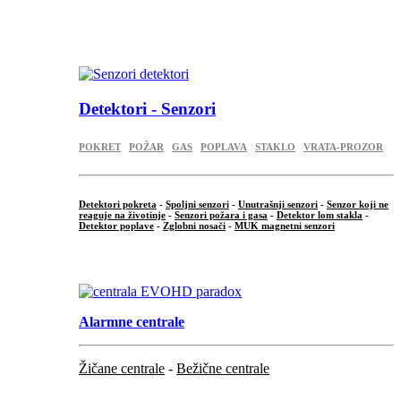
...
.
Detektori - Senzori
POKRET
POŽAR
GAS
POPLAVA
STAKLO
VRATA-PROZOR
Detektori pokreta
-
Spoljni senzori
-
Unutrašnji senzori
-
Senzor koji ne
reaguje na životinje
-
Senzori požara i gasa
-
Detektor lom stakla
-
Detektor poplave
-
Zglobni nosači
-
MUK magnetni senzori
.
Alarmne centrale
Žičane centrale
-
Bežične centrale
...