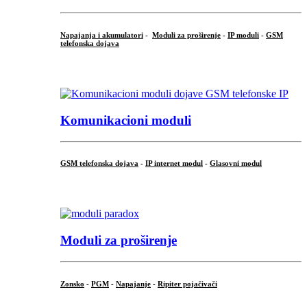
Napajanja i akumulatori
-
Moduli za proširenje
-
IP moduli
-
GSM
telefonska dojava
...
Komunikacioni moduli
GSM telefonska dojava
-
IP internet modul
-
Glasovni modul
...
Moduli za proširenje
Zonsko
-
PGM
-
Napajanje
-
Ripiter pojačivači