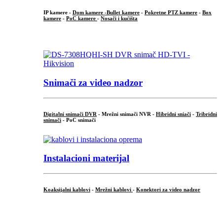
IP kamere -
Dom kamere -
Bullet kamere
-
Pokretne PTZ kamere
-
Box
kamere
-
PoC kamere
-
Nosači i kućišta
.
Snimači za video nadzor
Digitalni snimači DVR
- Mrežni snimači NVR -
Hibridni sniači
-
Tribridni
snimači
- PoC snimači
Instalacioni materijal
Koaksijalni kablovi
-
Mrežni kablovi
-
Konektori za video nadzor
...