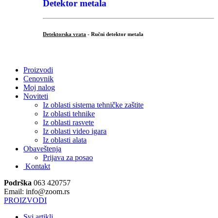
Detektor metala
Detektorska vrata
- Ručni detektor metala
.
Proizvodi
Cenovnik
Moj nalog
Noviteti
Iz oblasti sistema tehničke zaštite
Iz oblasti tehnike
Iz oblasti rasvete
Iz oblasti video igara
Iz oblasti alata
Obaveštenja
Prijava za posao
Kontakt
Podrška
063 420757
Email: info@zoom.rs
PROIZVODI
Svi artikli