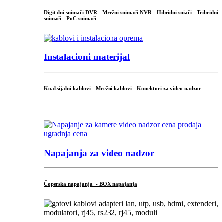
Digitalni snimači DVR
- Mrežni snimači NVR -
Hibridni sniači
-
Tribridni
snimači
- PoC snimači
Instalacioni materijal
Koaksijalni kablovi
-
Mrežni kablovi
-
Konektori za video nadzor
...
Napajanja za video nadzor
Čoperska napajanja - BOX napajanja