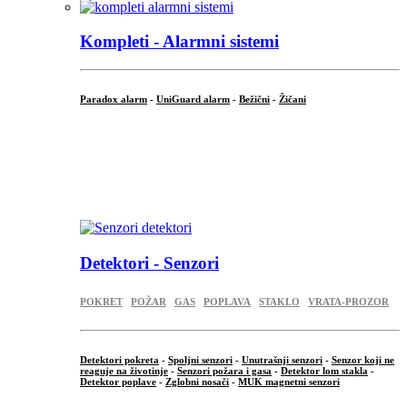
Kompleti - Alarmni sistemi
Paradox alarm
-
UniGuard alarm
-
Bežični
-
Žičani
...
...
.
Detektori - Senzori
POKRET
POŽAR
GAS
POPLAVA
STAKLO
VRATA-PROZOR
Detektori pokreta
-
Spoljni senzori
-
Unutrašnji senzori
-
Senzor koji ne
reaguje na životinje
-
Senzori požara i gasa
-
Detektor lom stakla
-
Detektor poplave
-
Zglobni nosači
-
MUK magnetni senzori