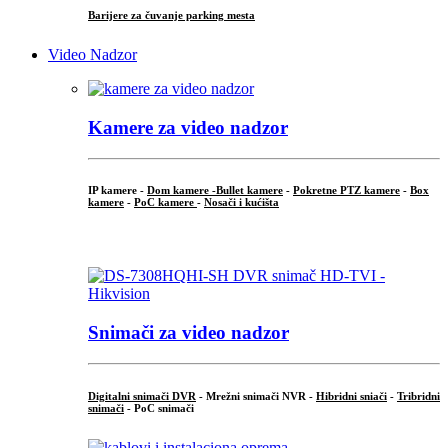
Barijere za čuvanje parking mesta
Video Nadzor
Kamere za video nadzor
IP kamere -
Dom kamere -
Bullet kamere
-
Pokretne PTZ kamere
-
Box
kamere
-
PoC kamere
-
Nosači i kućišta
.
Snimači za video nadzor
Digitalni snimači DVR
- Mrežni snimači NVR -
Hibridni sniači
-
Tribridni
snimači
- PoC snimači