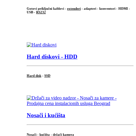
Gotovi priključni kablovi -
extenderi
- adapteri - konventori - HDMI -
USB -
RS232
...
.
Hard diskovi - HDD
Hard disk
-
SSD
...
Nosači i kućišta
Nosači - kućišta - držači kamera