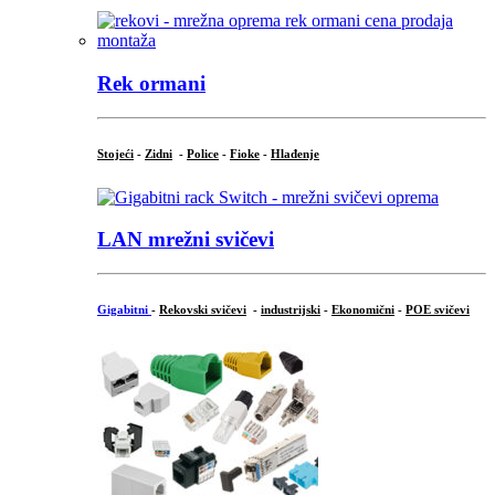
Rek ormani
Stojeći
-
Zidni
-
Police
-
Fioke
-
Hlađenje
LAN mrežni svičevi
Gigabitni
-
Rekovski svičevi
-
industrijski
-
Ekonomični
-
POE svičevi