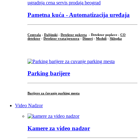
Pametna kuća - Automatizacija uređaja
Centrala
-
Daljinski
-
Detektor pokreta
- Detektor poplave -
CO
detektor
-
Detektor vrata/prozora
-
Dimeri
-
Moduli
-
Sklopka
...
Parking barijere
Barijere za čuvanje parking mesta
Video Nadzor
Kamere za video nadzor