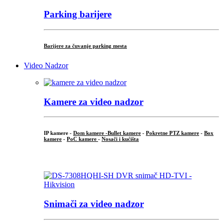
Parking barijere
Barijere za čuvanje parking mesta
Video Nadzor
Kamere za video nadzor
IP kamere -
Dom kamere -
Bullet kamere
-
Pokretne PTZ kamere
-
Box
kamere
-
PoC kamere
-
Nosači i kućišta
.
Snimači za video nadzor