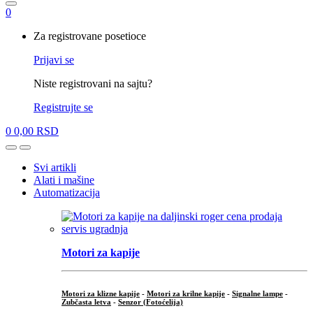
0
My
Za registrovane posetioce
Account
Prijavi se
Niste registrovani na sajtu?
Registrujte se
0
0,00
RSD
Open
Close
Svi artikli
Alati i mašine
Automatizacija
Motori za kapije
Motori za klizne kapije
-
Motori za krilne kapije
-
Signalne lampe
-
Zubčasta letva
-
Senzor (Fotoćelija)