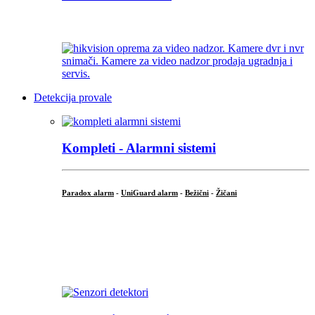
...
Detekcija provale
Kompleti - Alarmni sistemi
Paradox alarm
-
UniGuard alarm
-
Bežični
-
Žičani
...
...
.