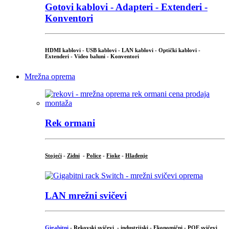
Gotovi kablovi - Adapteri - Extenderi -
Konventori
HDMI kablovi - USB kablovi - LAN kablovi - Optički kablovi -
Extenderi - Video baluni - Konventori
Mrežna oprema
Rek ormani
Stojeći
-
Zidni
-
Police
-
Fioke
-
Hlađenje
LAN mrežni svičevi
Gigabitni
-
Rekovski svičevi
-
industrijski
-
Ekonomični
-
POE svičevi