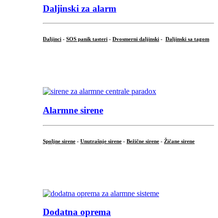
Daljinski za alarm
Daljinci
-
SOS panik tasteri
-
Dvosmerni daljinski
-
Daljinski sa tagom
...
.
Alarmne sirene
Spoljne sirene
-
Unutrašnje sirene
-
Bežične sirene
-
Žičane sirene
...
.
Dodatna oprema