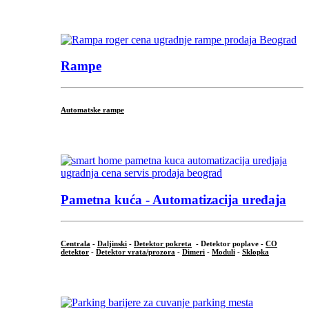
...
Rampe
Automatske rampe
...
Pametna kuća - Automatizacija uređaja
Centrala
-
Daljinski
-
Detektor pokreta
- Detektor poplave -
CO
detektor
-
Detektor vrata/prozora
-
Dimeri
-
Moduli
-
Sklopka
...