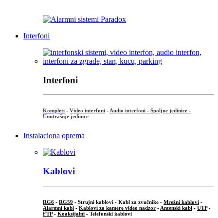
...
Interfoni
Interfoni
Kompleti
-
Video interfoni
-
Audio interfoni - Spoljne jedinice -
Unutrašnje jedinice
Instalaciona oprema
Kablovi
RG6
-
RG59
- Strujni kablovi - Kabl za zvučnike -
Mrežni kablovi
-
Alarmni kabl
-
Kablovi za kamere video nadzor
-
Antenski kabl
-
UTP
-
FTP
-
Koaksijalni
- Telefonski kablovi