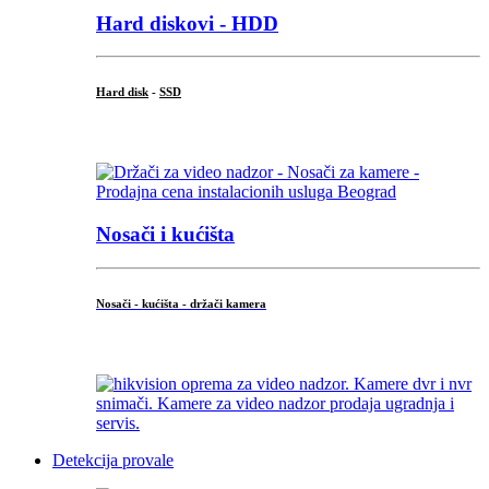
Hard diskovi - HDD
Hard disk
-
SSD
...
Nosači i kućišta
Nosači - kućišta - držači kamera
...
Detekcija provale