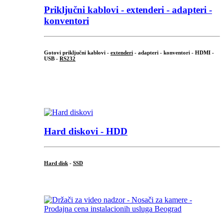
Priključni
kablovi - extenderi - adapteri -
konventori
Gotovi priključni kablovi -
extenderi
- adapteri - konventori - HDMI -
USB -
RS232
...
.
Hard diskovi - HDD
Hard disk
-
SSD
...