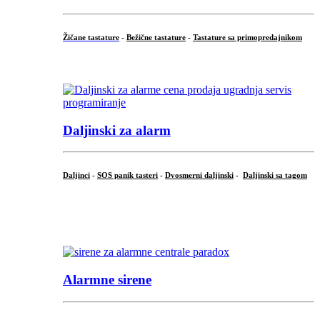
Žičane tastature
-
Bežične tastature
-
Tastature sa primopredajnikom
...
Daljinski za alarm
Daljinci
-
SOS panik tasteri
-
Dvosmerni daljinski
-
Daljinski sa tagom
...
.
Alarmne sirene