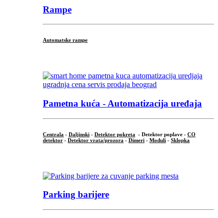
Rampe
Automatske rampe
...
Pametna kuća - Automatizacija uređaja
Centrala
-
Daljinski
-
Detektor pokreta
- Detektor poplave -
CO
detektor
-
Detektor vrata/prozora
-
Dimeri
-
Moduli
-
Sklopka
...
Parking barijere