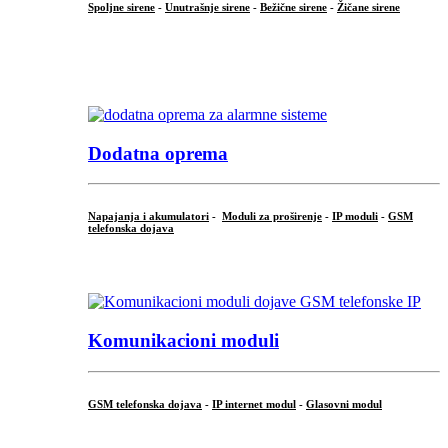
Spoljne sirene
-
Unutrašnje sirene
-
Bežične sirene
-
Žičane sirene
...
.
Dodatna oprema
Napajanja i akumulatori
-
Moduli za proširenje
-
IP moduli
-
GSM
telefonska dojava
...
Komunikacioni moduli
GSM telefonska dojava
-
IP internet modul
-
Glasovni modul
...