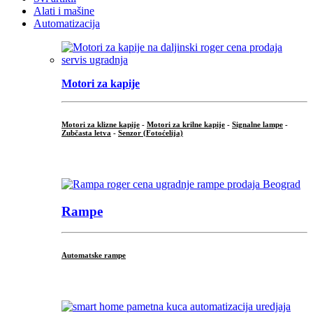
Alati i mašine
Automatizacija
Motori za kapije
Motori za klizne kapije
-
Motori za krilne kapije
-
Signalne lampe
-
Zubčasta letva
-
Senzor (Fotoćelija)
...
Rampe
Automatske rampe
...