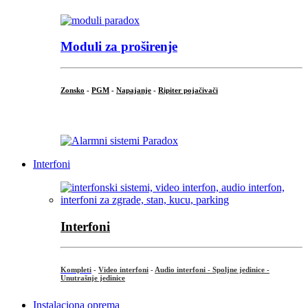
Moduli za proširenje
Zonsko
-
PGM
-
Napajanje
-
Ripiter pojačivači
...
Interfoni
Interfoni
Kompleti
-
Video interfoni
-
Audio interfoni - Spoljne jedinice -
Unutrašnje jedinice
Instalaciona oprema