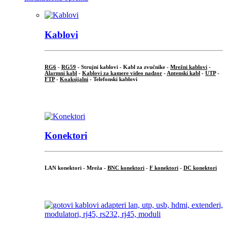
Kablovi
RG6
-
RG59
- Strujni kablovi - Kabl za zvučnike -
Mrežni kablovi
-
Alarmni kabl
-
Kablovi za kamere video nadzor
-
Antenski kabl
-
UTP
-
FTP
-
Koaksijalni
- Telefonski kablovi
...
Konektori
LAN konektori - Mreža -
BNC konektori
-
F konektori
-
DC konektori
...