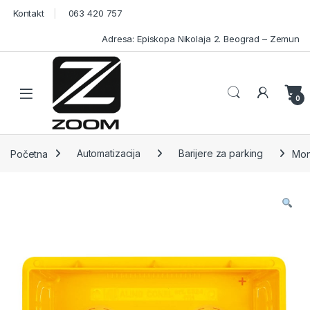
Skip to navigation
Skip to content
Kontakt
063 420 757
Adresa: Episkopa Nikolaja 2. Beograd – Zemun
Open
0
Početna
Automatizacija
Barijere za parking
Mon