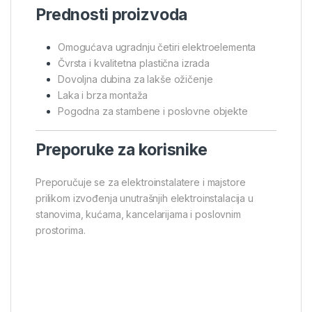
Prednosti proizvoda
Omogućava ugradnju četiri elektroelementa
Čvrsta i kvalitetna plastična izrada
Dovoljna dubina za lakše ožičenje
Laka i brza montaža
Pogodna za stambene i poslovne objekte
Preporuke za korisnike
Preporučuje se za elektroinstalatere i majstore
prilikom izvođenja unutrašnjih elektroinstalacija u
stanovima, kućama, kancelarijama i poslovnim
prostorima.