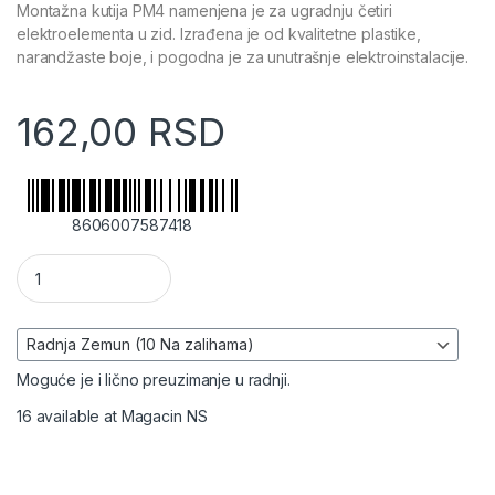
Montažna kutija PM4 namenjena je za ugradnju četiri
elektroelementa u zid. Izrađena je od kvalitetne plastike,
narandžaste boje, i pogodna je za unutrašnje elektroinstalacije.
162,00
RSD
8606007587418
Montažna kutija PM4 – četvorostruka količina
Moguće je i lično preuzimanje u radnji.
16 available at Magacin NS