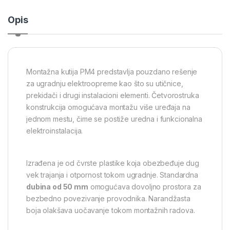
Opis
Montažna kutija PM4 predstavlja pouzdano rešenje
za ugradnju elektroopreme kao što su utičnice,
prekidači i drugi instalacioni elementi. Četvorostruka
konstrukcija omogućava montažu više uređaja na
jednom mestu, čime se postiže uredna i funkcionalna
elektroinstalacija.
Izrađena je od čvrste plastike koja obezbeđuje dug
vek trajanja i otpornost tokom ugradnje. Standardna
dubina od 50 mm
omogućava dovoljno prostora za
bezbedno povezivanje provodnika. Narandžasta
boja olakšava uočavanje tokom montažnih radova.