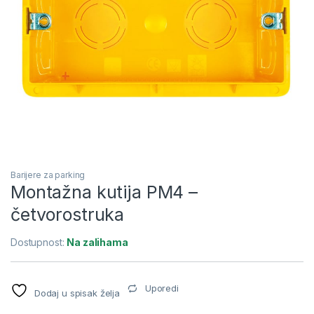
Barijere za parking
Montažna kutija PM4 –
četvorostruka
Dostupnost:
Na zalihama
Uporedi
Dodaj u spisak želja