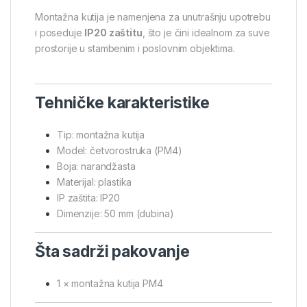
Montažna kutija je namenjena za unutrašnju upotrebu
i poseduje
IP20 zaštitu
, što je čini idealnom za suve
prostorije u stambenim i poslovnim objektima.
Tehničke karakteristike
Tip: montažna kutija
Model: četvorostruka (PM4)
Boja: narandžasta
Materijal: plastika
IP zaštita: IP20
Dimenzije: 50 mm (dubina)
Šta sadrži pakovanje
1 × montažna kutija PM4