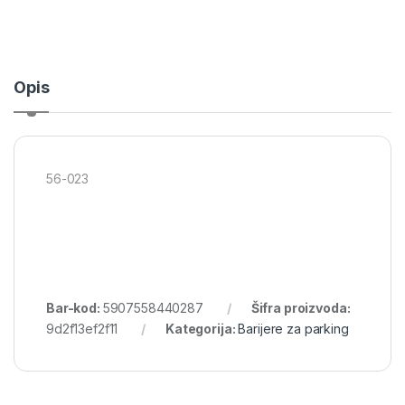
Opis
56-023
Bar-kod:
5907558440287
Šifra proizvoda:
9d2f13ef2f11
Kategorija:
Barijere za parking