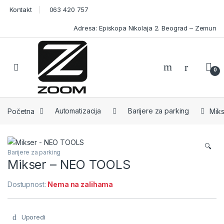
Skip to navigation
Skip to content
Kontakt
063 420 757
Adresa: Episkopa Nikolaja 2. Beograd – Zemun
Open
0
Početna
Automatizacija
Barijere za parking
Mik
🔍
Barijere za parking
Mikser – NEO TOOLS
Dostupnost:
Nema na zalihama
Uporedi