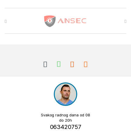
Brands Carousel
Svakog radnog dana od 08
do 20h
063420757