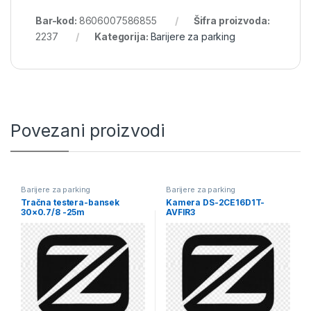
Bar-kod:
8606007586855
Šifra proizvoda:
2237
Kategorija:
Barijere za parking
Povezani proizvodi
Barijere za parking
Barijere za parking
Tračna testera-bansek
Kamera DS-2CE16D1T-
30×0.7/8 -25m
AVFIR3