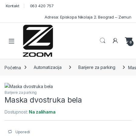
Skip to navigation
Skip to content
Kontakt
063 420 757
Adresa: Episkopa Nikolaja 2. Beograd – Zemun
Open
0
Početna
Automatizacija
Barijere za parking
Mas
Barijere za parking
Maska dvostruka bela
Dostupnost:
Na zalihama
Uporedi