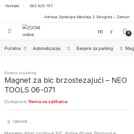
Skip to navigation
Skip to content
Kontakt
063 420 757
Adresa: Episkopa Nikolaja 2. Beograd – Zemun
Open
0
Početna
Automatizacija
Barijere za parking
Magn
Barijere za parking
Magnet za bic brzostezajući – NEO
TOOLS 06-071
Dostupnost:
Nema na zalihama
Uporedi
Magnetni držač za bitove 1/4″, dužine 60 mm. Proizvod je