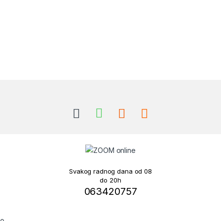
Brands Carousel
Svakog radnog dana od 08
do 20h
063420757