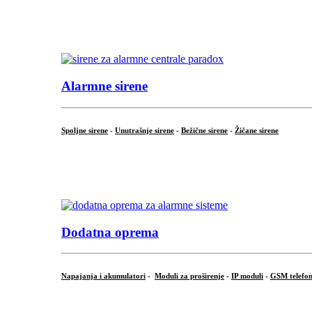
...
.
Alarmne sirene
Spoljne sirene
-
Unutrašnje sirene
-
Bežične sirene
-
Žičane sirene
...
.
Dodatna oprema
Napajanja i akumulatori
-
Moduli za proširenje
-
IP moduli
-
GSM telefon
...