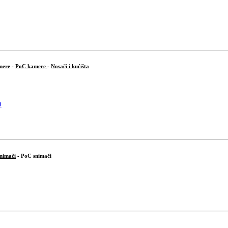
mere
-
PoC kamere
-
Nosači i kućišta
snimači
- PoC snimači