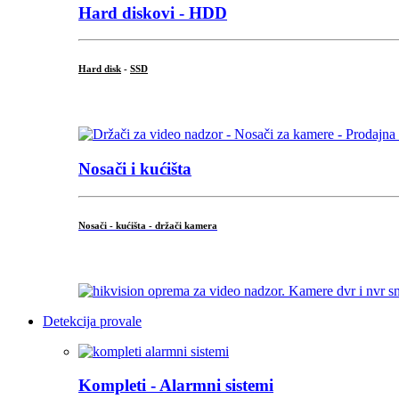
Hard diskovi - HDD
Hard disk
-
SSD
...
Nosači i kućišta
Nosači - kućišta - držači kamera
...
Detekcija provale
Kompleti - Alarmni sistemi