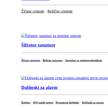
Žičane centrale
-
Bežične centrale
...
...
Šifrator tastature
Žičane tastature
-
Bežične tastature
-
Tastature sa primopredajnikom
...
Daljinski za alarm
Daljinci
-
SOS panik tasteri
-
Dvosmerni daljinski
-
Daljinski sa tagom