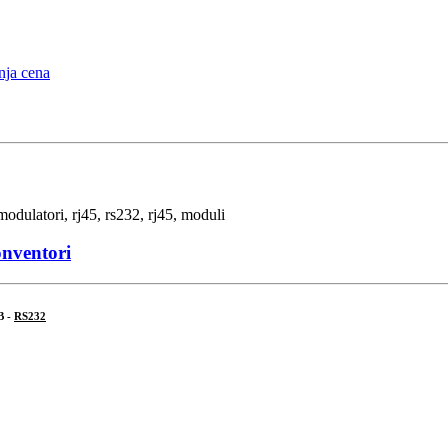
onventori
B -
RS232