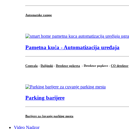
Automatske rampe
...
Pametna kuća - Automatizacija uređaja
Centrala
-
Daljinski
-
Detektor pokreta
- Detektor poplave -
CO detektor
...
Parking barijere
Barijere za čuvanje parking mesta
Video Nadzor