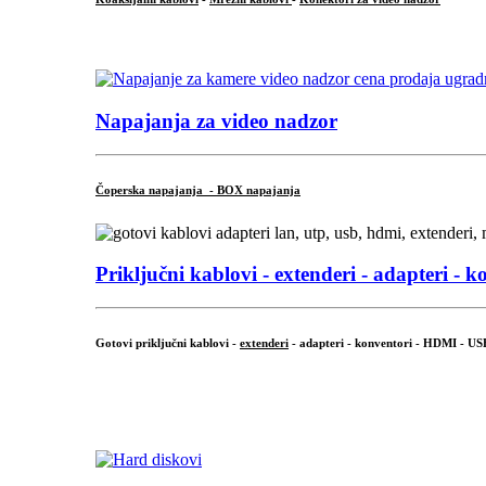
...
Napajanja za video nadzor
Čoperska napajanja - BOX napajanja
Priključni
kablovi - extenderi - adapteri - k
Gotovi priključni kablovi -
extenderi
- adapteri - konventori - HDMI - US
...
.