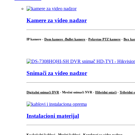
Kamere za video nadzor
IP kamere -
Dom kamere -
Bullet kamere
-
Pokretne PTZ kamere
-
Box ka
.
Snimači za video nadzor
Digitalni snimači DVR
- Mrežni snimači NVR -
Hibridni sniači
-
Tribridni 
Instalacioni materijal
Koaksijalni kablovi
-
Mrežni kablovi
-
Konektori za video nadzor