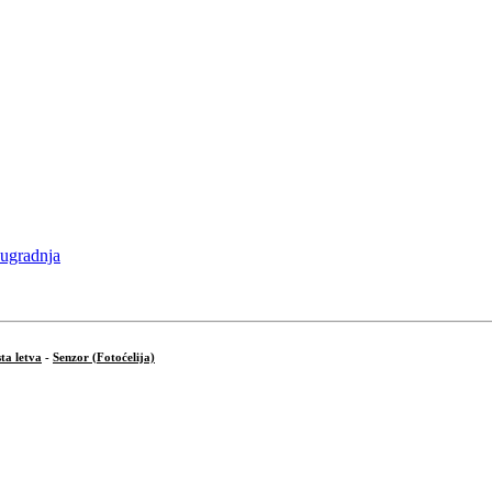
ta letva
-
Senzor (Fotoćelija)