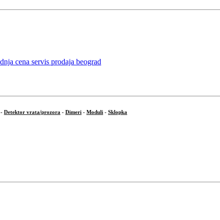
-
Detektor vrata/prozora
-
Dimeri
-
Moduli
-
Sklopka