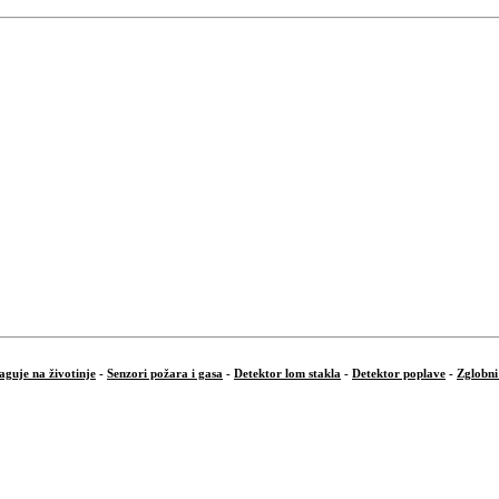
aguje na životinje
-
Senzori požara i gasa
-
Detektor lom stakla
-
Detektor poplave
-
Zglobni